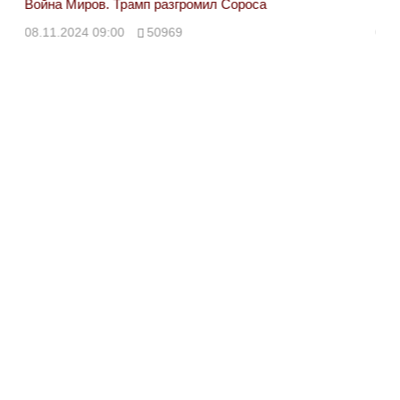
Война Миров. Трамп разгромил Сороса
Вой
08.11.2024 09:00
50969
08.