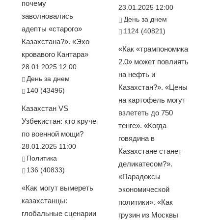
почему
23.01.2025 12:00
заволновались
День за днем
адепты «старого»
1124 (40821)
Казахстана?». «Эхо
«Как «трампономика
кровавого Кантара»
2.0» может повлиять
28.01.2025 12:00
на нефть и
День за днем
Казахстан?». «Цены
140 (43496)
на картофель могут
Казахстан VS
взлететь до 750
Узбекистан: кто круче
тенге». «Когда
по военной мощи?
говядина в
28.01.2025 11:00
Казахстане станет
Политика
деликатесом?».
136 (40833)
«Парадоксы
«Как могут вымереть
экономической
казахстанцы:
политики». «Как
глобальные сценарии
грузин из Москвы