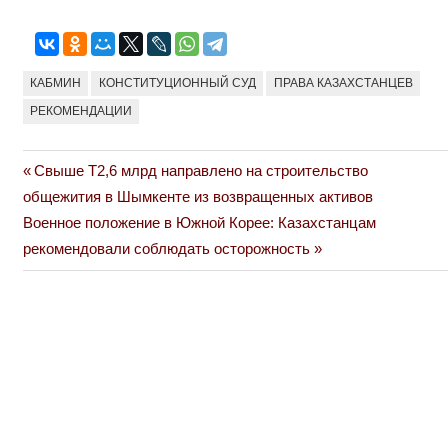
КАБМИН
КОНСТИТУЦИОННЫЙ СУД
ПРАВА КАЗАХСТАНЦЕВ
РЕКОМЕНДАЦИИ
Previous
Свыше Т2,6 млрд направлено на строительство
Навигация
Post:
общежития в Шымкенте из возвращенных активов
по
Next
Военное положение в Южной Корее: Казахстанцам
Post:
рекомендовали соблюдать осторожность
записям