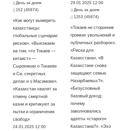
День за днем
29.01.2025 12:00
152 (45874)
День за днем
1253 (45874)
«Как могут вымереть
«Токаев не сторонник
казахстанцы:
громких увольнений и
глобальные сценарии
публичных разборок».
рисков». «Выезжаем
«Риски для
на том, что Токаев —
Казахстана». «В
китаист» —
Казахстане снова
Сыроежкин о Токаеве
защищают семью
и Си, секретных
Назарбаевых?».
делах и о Масимове».
«Безусловный
«Казахстан хвалят за
базовый доход:
отмену смертной
почему
казни и критикуют за
заволновались
пытки и ограничения
адепты «старого»
свобод»
Казахстана?». «Эхо
24.01.2025 12:00