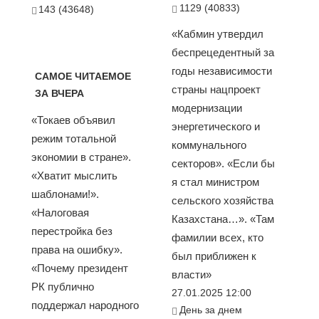
1129 (40833)
143 (43648)
«Кабмин утвердил
беспрецедентный за
годы независимости
САМОЕ ЧИТАЕМОЕ
страны нацпроект
ЗА ВЧЕРА
модернизации
«Токаев объявил
энергетического и
режим тотальной
коммунального
экономии в стране».
секторов». «Если бы
«Хватит мыслить
я стал министром
шаблонами!».
сельского хозяйства
«Налоговая
Казахстана…». «Там
перестройка без
фамилии всех, кто
права на ошибку».
был приближен к
«Почему президент
власти»
РК публично
27.01.2025 12:00
поддержал народного
День за днем