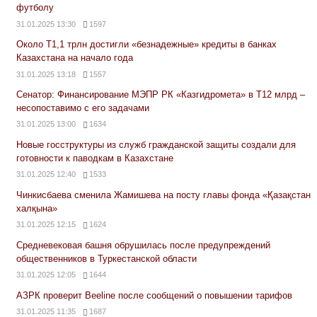
футболу
31.01.2025 13:30
1597
Около Т1,1 трлн достигли «безнадежные» кредиты в банках
Казахстана на начало года
31.01.2025 13:18
1557
Сенатор: Финансирование МЭПР РК «Казгидромета» в Т12 млрд –
несопоставимо с его задачами
31.01.2025 13:00
1634
Новые госструктуры из служб гражданской защиты создали для
готовности к паводкам в Казахстане
31.01.2025 12:40
1533
Чинкисбаева сменила Жамишева на посту главы фонда «Қазақстан
халқына»
31.01.2025 12:15
1624
Средневековая башня обрушилась после предупреждений
общественников в Туркестанской области
31.01.2025 12:05
1644
АЗРК проверит Beeline после сообщений о повышении тарифов
31.01.2025 11:35
1687