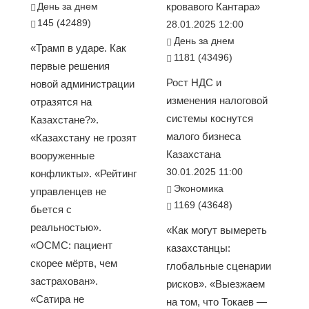
День за днем
кровавого Кантара»
145 (42489)
28.01.2025 12:00
День за днем
«Трамп в ударе. Как
1181 (43496)
первые решения
Рост НДС и
новой администрации
изменения налоговой
отразятся на
системы коснутся
Казахстане?».
малого бизнеса
«Казахстану не грозят
Казахстана
вооруженные
30.01.2025 11:00
конфликты». «Рейтинг
Экономика
управленцев не
1169 (43648)
бьется с
реальностью».
«Как могут вымереть
«ОСМС: пациент
казахстанцы:
скорее мёртв, чем
глобальные сценарии
застрахован».
рисков». «Выезжаем
«Сатира не
на том, что Токаев —