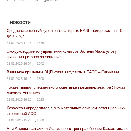
НОВОСТИ
Средневзвешенный курс тенге на торгах KASE подорожал на Т0,99
до Т518,2
31.01.2025 17:25
1575
Экс-руководителю управления культуры Астаны Мажагулову
вынесли приговор за хищение
31.01.2025 16:54
1642
Взаимное признание ЭЦП хотят запустить в ЕАЭС – Сагинтаев
31.01.2025 16:42
1590
Токаев принял специального советника премьер-министра Японии
Акихису Нагашиму
31.01.2025 16:10
1523
Казахстан определился с окончательным списком потенциальных
строителей АЭС
31.01.2025 15:20
1800
Али Алиева назначили ИО главного тренера сборной Казахстана по