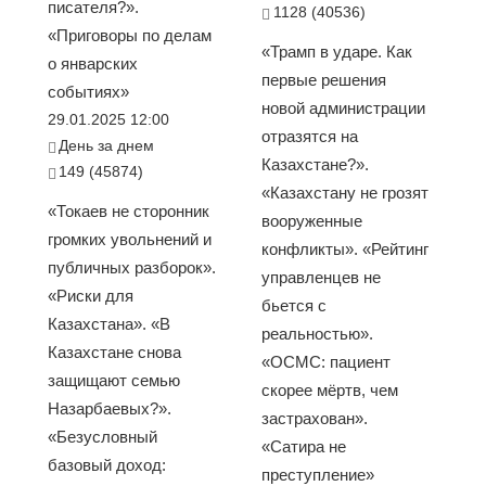
писателя?».
1128 (40536)
«Приговоры по делам
«Трамп в ударе. Как
о январских
первые решения
событиях»
новой администрации
29.01.2025 12:00
отразятся на
День за днем
Казахстане?».
149 (45874)
«Казахстану не грозят
«Токаев не сторонник
вооруженные
громких увольнений и
конфликты». «Рейтинг
публичных разборок».
управленцев не
«Риски для
бьется с
Казахстана». «В
реальностью».
Казахстане снова
«ОСМС: пациент
защищают семью
скорее мёртв, чем
Назарбаевых?».
застрахован».
«Безусловный
«Сатира не
базовый доход:
преступление»