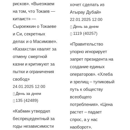
рисков». «Выезжаем
хочет сделать из
на том, что Токаев —
Атырау Дубай»
китаист» —
22.01.2025 12:00
Сыроежкин о Токаеве
День за днем
1119 (40257)
и Си, секретных
делах и о Масимове».
«Правительство
«Казахстан хвалят за
упорно игнорирует
отмену смертной
запрет президента на
казни и критикуют за
создание единых
пытки и ограничения
операторов». «Хлеба
свобод»
и зрелищ – тупиковый
24.01.2025 12:00
путь к обществу
День за днем
всеобщего
135 (42489)
потребления». «Цена
«Кабмин утвердил
растет – падает
беспрецедентный за
спрос, а у нас
годы независимости
наоборот».