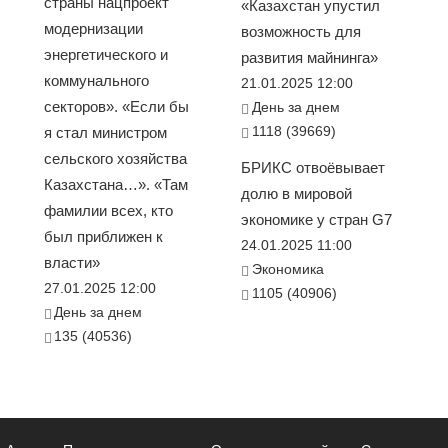
страны нацпроект
«Казахстан упустил
модернизации
возможность для
энергетического и
развития майнинга»
коммунального
21.01.2025 12:00
секторов». «Если бы
День за днем
1118 (39669)
я стал министром
сельского хозяйства
БРИКС отвоёвывает
Казахстана…». «Там
долю в мировой
фамилии всех, кто
экономике у стран G7
был приближен к
24.01.2025 11:00
власти»
Экономика
27.01.2025 12:00
1105 (40906)
День за днем
135 (40536)