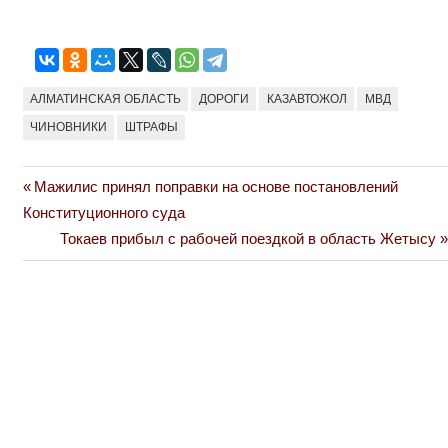
АЛМАТИНСКАЯ ОБЛАСТЬ
ДОРОГИ
КАЗАВТОЖОЛ
МВД
ЧИНОВНИКИ
ШТРАФЫ
Previous
Мажилис принял поправки на основе постановлений
Навигация
Post:
Конституционного суда
по
Next
Токаев прибыл с рабочей поездкой в область Жетысу
Post:
записям