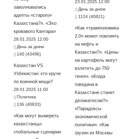
23.01.2025 12:00
заволновались
День за днем
адепты «старого»
1124 (40821)
Казахстана?». «Эхо
«Как «трампономика
кровавого Кантара»
2.0» может повлиять
28.01.2025 12:00
на нефть и
День за днем
Казахстан?». «Цены
140 (43496)
на картофель могут
Казахстан VS
взлететь до 750
Узбекистан: кто круче
тенге». «Когда
по военной мощи?
говядина в
28.01.2025 11:00
Казахстане станет
Политика
деликатесом?».
136 (40833)
«Парадоксы
«Как могут вымереть
экономической
казахстанцы:
политики». «Как
глобальные сценарии
грузин из Москвы