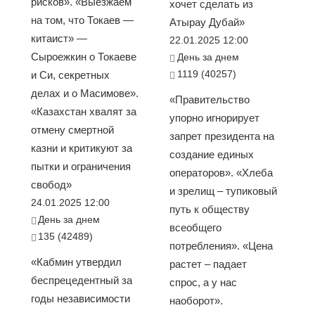
рисков». «Выезжаем
хочет сделать из
на том, что Токаев —
Атырау Дубай»
китаист» —
22.01.2025 12:00
Сыроежкин о Токаеве
День за днем
1119 (40257)
и Си, секретных
делах и о Масимове».
«Правительство
«Казахстан хвалят за
упорно игнорирует
отмену смертной
запрет президента на
казни и критикуют за
создание единых
пытки и ограничения
операторов». «Хлеба
свобод»
и зрелищ – тупиковый
24.01.2025 12:00
путь к обществу
День за днем
всеобщего
135 (42489)
потребления». «Цена
«Кабмин утвердил
растет – падает
беспрецедентный за
спрос, а у нас
годы независимости
наоборот».