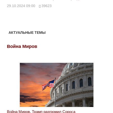
ми
29.10.2024 09:00
39623
28.
АКТУАЛЬНЫЕ ТЕМЫ
Война Миров
Во
Война Миров. Трамп разгромил Сороса
Вой