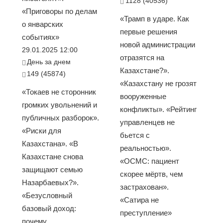
1128 (40536)
«Приговоры по делам
«Трамп в ударе. Как
о январских
первые решения
событиях»
новой администрации
29.01.2025 12:00
отразятся на
День за днем
Казахстане?».
149 (45874)
«Казахстану не грозят
«Токаев не сторонник
вооруженные
громких увольнений и
конфликты». «Рейтинг
публичных разборок».
управленцев не
«Риски для
бьется с
Казахстана». «В
реальностью».
Казахстане снова
«ОСМС: пациент
защищают семью
скорее мёртв, чем
Назарбаевых?».
застрахован».
«Безусловный
«Сатира не
базовый доход:
преступление»
почему