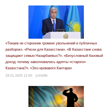
«Токаев не сторонник громких увольнений и публичных
разборок». «Риски для Казахстана». «В Казахстане снова
защищают семью Назарбаевых?». «Безусловный базовый
доход: почему заволновались адепты «старого»
Казахстана?». «Эхо кровавого Кантара»
28.01.2025 12:00
43496