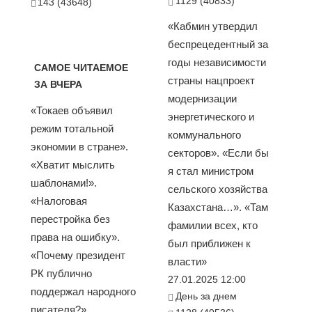
1129 (40833)
143 (43648)
«Кабмин утвердил
беспрецедентный за
годы независимости
САМОЕ ЧИТАЕМОЕ
страны нацпроект
ЗА ВЧЕРА
модернизации
«Токаев объявил
энергетического и
режим тотальной
коммунального
экономии в стране».
секторов». «Если бы
«Хватит мыслить
я стал министром
шаблонами!».
сельского хозяйства
«Налоговая
Казахстана…». «Там
перестройка без
фамилии всех, кто
права на ошибку».
был приближен к
«Почему президент
власти»
РК публично
27.01.2025 12:00
поддержал народного
День за днем
писателя?».