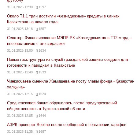
футболу
31.01.2025 13:30
1597
Около Т1,1 трлн достигли «безнадежные» кредиты в банках
Казахстана на начало года
31.01.2025 13:18
1557
Сенатор: Финансирование МЭПР РК «Казгидромета» в Т12 млрд –
несопоставимо с его задачами
31.01.2025 13:00
1634
Новые госструктуры из служб гражданской защиты создали для
готовности к паводкам в Казахстане
31.01.2025 12:40
1533
Чинкисбаева сменила Жамишева на посту главы фонда «Қазақстан
халқына»
31.01.2025 12:15
1624
Средневековая башня обрушилась после предупреждений
общественников в Туркестанской области
31.01.2025 12:05
1644
АЗРК проверит Beeline после сообщений о повышении тарифов
31.01.2025 11:35
1687