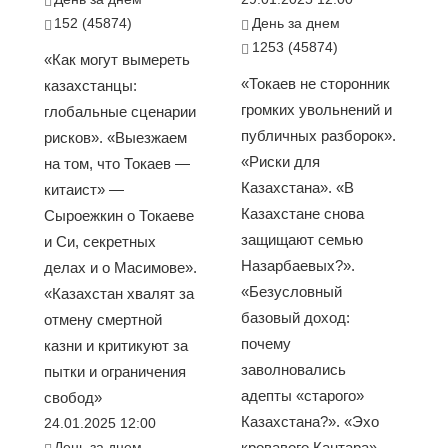
152 (45874)
День за днем
1253 (45874)
«Как могут вымереть
«Токаев не сторонник
казахстанцы:
громких увольнений и
глобальные сценарии
публичных разборок».
рисков». «Выезжаем
«Риски для
на том, что Токаев —
Казахстана». «В
китаист» —
Казахстане снова
Сыроежкин о Токаеве
защищают семью
и Си, секретных
Назарбаевых?».
делах и о Масимове».
«Безусловный
«Казахстан хвалят за
базовый доход:
отмену смертной
почему
казни и критикуют за
заволновались
пытки и ограничения
адепты «старого»
свобод»
Казахстана?». «Эхо
24.01.2025 12:00
День за днем
кровавого Кантара»