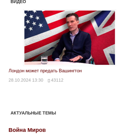
ВИДЕО
Лондон может предать Вашингтон
Эле
28.10.2024 13:30
43112
24.
АКТУАЛЬНЫЕ ТЕМЫ
Война Миров
Во