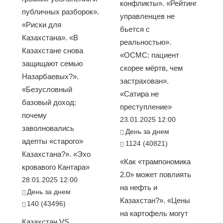
конфликты». «Рейтинг
публичных разборок».
управленцев не
«Риски для
бьется с
Казахстана». «В
реальностью».
Казахстане снова
«ОСМС: пациент
защищают семью
скорее мёртв, чем
Назарбаевых?».
застрахован».
«Безусловный
«Сатира не
базовый доход:
преступление»
почему
23.01.2025 12:00
заволновались
День за днем
адепты «старого»
1124 (40821)
Казахстана?». «Эхо
«Как «трампономика
кровавого Кантара»
2.0» может повлиять
28.01.2025 12:00
на нефть и
День за днем
Казахстан?». «Цены
140 (43496)
на картофель могут
Казахстан VS