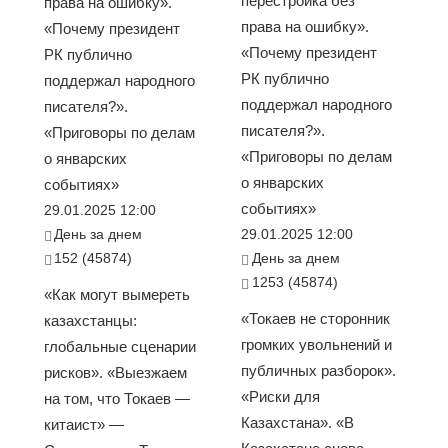
перестройка без
права на ошибку».
права на ошибку».
«Почему президент
«Почему президент
РК публично
РК публично
поддержал народного
поддержал народного
писателя?».
писателя?».
«Приговоры по делам
«Приговоры по делам
о январских
о январских
событиях»
событиях»
29.01.2025 12:00
День за днем
29.01.2025 12:00
152 (45874)
День за днем
1253 (45874)
«Как могут вымереть
«Токаев не сторонник
казахстанцы:
громких увольнений и
глобальные сценарии
публичных разборок».
рисков». «Выезжаем
«Риски для
на том, что Токаев —
Казахстана». «В
китаист» —