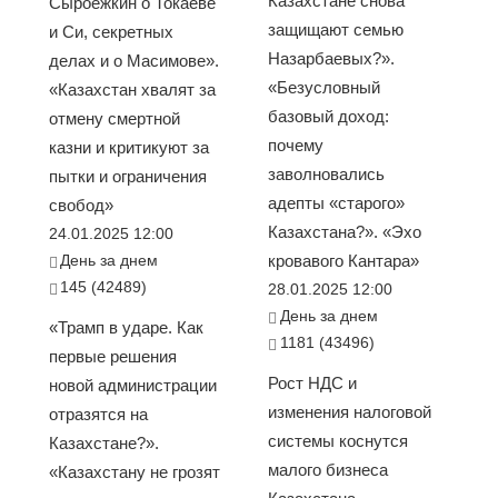
Казахстане снова
Сыроежкин о Токаеве
защищают семью
и Си, секретных
Назарбаевых?».
делах и о Масимове».
«Безусловный
«Казахстан хвалят за
базовый доход:
отмену смертной
почему
казни и критикуют за
заволновались
пытки и ограничения
адепты «старого»
свобод»
Казахстана?». «Эхо
24.01.2025 12:00
День за днем
кровавого Кантара»
145 (42489)
28.01.2025 12:00
День за днем
«Трамп в ударе. Как
1181 (43496)
первые решения
Рост НДС и
новой администрации
изменения налоговой
отразятся на
системы коснутся
Казахстане?».
малого бизнеса
«Казахстану не грозят