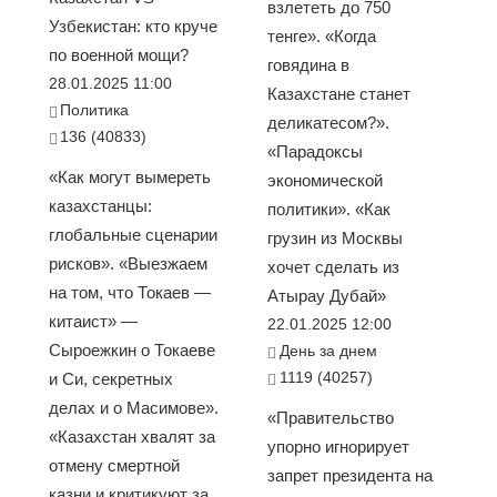
взлететь до 750
Узбекистан: кто круче
тенге». «Когда
по военной мощи?
говядина в
28.01.2025 11:00
Казахстане станет
Политика
деликатесом?».
136 (40833)
«Парадоксы
«Как могут вымереть
экономической
казахстанцы:
политики». «Как
глобальные сценарии
грузин из Москвы
рисков». «Выезжаем
хочет сделать из
на том, что Токаев —
Атырау Дубай»
китаист» —
22.01.2025 12:00
Сыроежкин о Токаеве
День за днем
1119 (40257)
и Си, секретных
делах и о Масимове».
«Правительство
«Казахстан хвалят за
упорно игнорирует
отмену смертной
запрет президента на
казни и критикуют за