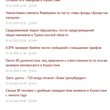
готовности к паводкам в Казахстане
31.01.2025 12:40
1533
Чинкисбаева сменила Жамишева на посту главы фонда «Қазақстан
халқына»
31.01.2025 12:15
1624
Средневековая башня обрушилась после предупреждений
общественников в Туркестанской области
31.01.2025 12:05
1644
АЗРК проверит Beeline после сообщений о повышении тарифов
31.01.2025 11:35
1687
Около 80 должностных лиц привлекли к ответственности по итогам
проверок минпросвета в Казахстане
31.01.2025 11:00
1612
Треть долга – Т20 млрд погасил «Банк ЦентрКредит»
31.01.2025 10:45
1673
Свыше 90 человек с двойным гражданством выявили в Казахстане
с начала года
31.01.2025 09:50
1585