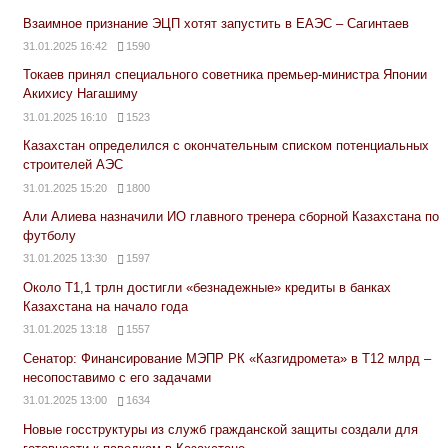
Взаимное признание ЭЦП хотят запустить в ЕАЭС – Сагинтаев
31.01.2025 16:42
1590
Токаев принял специального советника премьер-министра Японии
Акихису Нагашиму
31.01.2025 16:10
1523
Казахстан определился с окончательным списком потенциальных
строителей АЭС
31.01.2025 15:20
1800
Али Алиева назначили ИО главного тренера сборной Казахстана по
футболу
31.01.2025 13:30
1597
Около Т1,1 трлн достигли «безнадежные» кредиты в банках
Казахстана на начало года
31.01.2025 13:18
1557
Сенатор: Финансирование МЭПР РК «Казгидромета» в Т12 млрд –
несопоставимо с его задачами
31.01.2025 13:00
1634
Новые госструктуры из служб гражданской защиты создали для