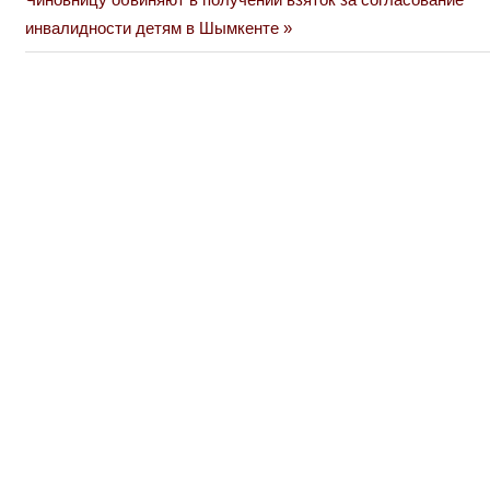
Post:
инвалидности детям в Шымкенте
записям