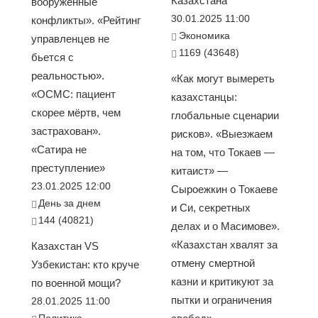
Казахстана
вооруженные
30.01.2025 11:00
конфликты». «Рейтинг
Экономика
управленцев не
1169 (43648)
бьется с
реальностью».
«Как могут вымереть
«ОСМС: пациент
казахстанцы:
скорее мёртв, чем
глобальные сценарии
застрахован».
рисков». «Выезжаем
«Сатира не
на том, что Токаев —
преступление»
китаист» —
23.01.2025 12:00
Сыроежкин о Токаеве
День за днем
и Си, секретных
144 (40821)
делах и о Масимове».
«Казахстан хвалят за
Казахстан VS
отмену смертной
Узбекистан: кто круче
казни и критикуют за
по военной мощи?
пытки и ограничения
28.01.2025 11:00