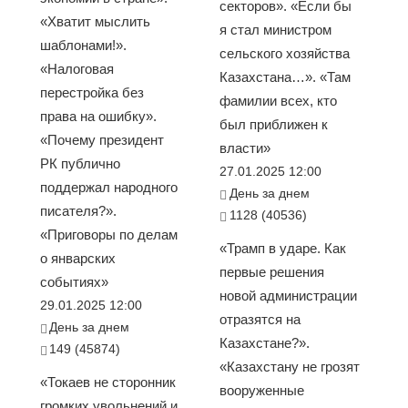
секторов». «Если бы
«Хватит мыслить
я стал министром
шаблонами!».
сельского хозяйства
«Налоговая
Казахстана…». «Там
перестройка без
фамилии всех, кто
права на ошибку».
был приближен к
«Почему президент
власти»
РК публично
27.01.2025 12:00
поддержал народного
День за днем
писателя?».
1128 (40536)
«Приговоры по делам
«Трамп в ударе. Как
о январских
первые решения
событиях»
новой администрации
29.01.2025 12:00
отразятся на
День за днем
Казахстане?».
149 (45874)
«Казахстану не грозят
«Токаев не сторонник
вооруженные
громких увольнений и