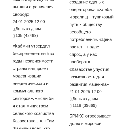
создание единых
пытки и ограничения
операторов». «Хлеба
свобод»
и зрелищ – тупиковый
24.01.2025 12:00
путь к обществу
День за днем
всеобщего
135 (42489)
потребления». «Цена
«Кабмин утвердил
растет – падает
беспрецедентный за
спрос, а у нас
годы независимости
наоборот».
страны нацпроект
«Казахстан упустил
модернизации
возможность для
энергетического и
развития майнинга»
коммунального
21.01.2025 12:00
секторов». «Если бы
День за днем
1118 (39669)
я стал министром
сельского хозяйства
БРИКС отвоёвывает
Казахстана…». «Там
долю в мировой
фамилии всех, кто