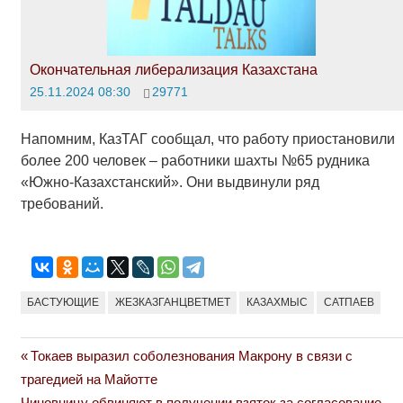
Окончательная либерализация Казахстана
25.11.2024 08:30
29771
Напомним, КазТАГ сообщал, что работу приостановили
более 200 человек ­­– работники шахты №65 рудника
«Южно-Казахстанский». Они выдвинули ряд
требований.
БАСТУЮЩИЕ
ЖЕЗКАЗГАНЦВЕТМЕТ
КАЗАХМЫС
САТПАЕВ
Previous
Токаев выразил соболезнования Макрону в связи с
Навигация
Post:
трагедией на Майотте
по
Next
Чиновницу обвиняют в получении взяток за согласование