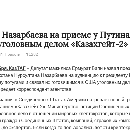
 Назарбаева на приеме у Путина
уголовным делом «Казахгейт-2»
Новости
1282
бря. КазТАГ
– Депутат мажилиса Ермурат Бапи назвал поезд
хстана Нурсултана Назарбаева на аудиенцию к президенту 
у потугами и связал их готовящимся в США уголовным де
ередает корреспондент агентства.
Народ выбрал свет
ации, в Соединенных Штатах Америки назревает новый г
17.10.2024 17:00
29972
ванием «Казахгейт-2». Министерство юстиции Соединенных
головное дело в отношении мировых клептократов, которые
ми граждан Соединенных Штатов, компаний, страховых комп
ь до экспертов. Если когда-то пользовались вот эти крипток