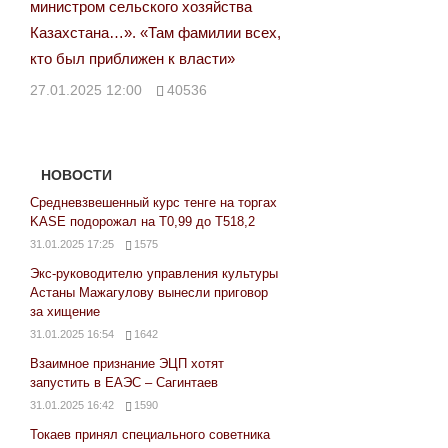
министром сельского хозяйства
Казахстана…». «Там фамилии всех,
кто был приближен к власти»
27.01.2025 12:00
40536
НОВОСТИ
Средневзвешенный курс тенге на торгах
KASE подорожал на Т0,99 до Т518,2
31.01.2025 17:25
1575
Экс-руководителю управления культуры
Астаны Мажагулову вынесли приговор
за хищение
31.01.2025 16:54
1642
Взаимное признание ЭЦП хотят
запустить в ЕАЭС – Сагинтаев
31.01.2025 16:42
1590
Токаев принял специального советника