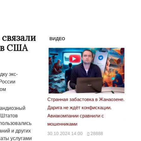
 связали
ВИДЕО
 в США
ку экс-
России
лом
Странная забастовка в Жанаозене.
«Новый Казахстан не г
Дарига не ждёт конфискации.
правды»
рандиозный
 Штатов
Авиакомпании сравнили с
29.10.2024 09:00
39
 пользовались
мошенниками
аний и других
30.10.2024 14:00
28888
раты услугами