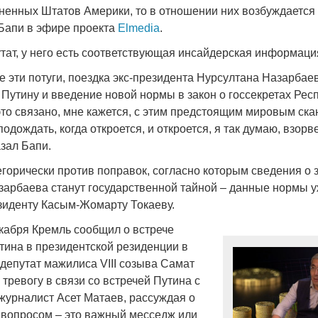
ненных Штатов Америки, то в отношении них возбуждается
 Бапи в эфире проекта
Elmedia
.
тат, у него есть соответствующая инсайдерская информаци
е эти потуги, поездка экс-президента Нурсултана Назарбаев
Война Мир
 Путину и введение новой нормы в закон о госсекретах Рес
 это связано, мне кажется, с этим предстоящим мировым ск
подождать, когда откроется, и откроется, я так думаю, взорв
зал Бапи.
егорически против поправок, согласно которым сведения о 
зарбаева станут государственной тайной – данные нормы 
езиденту Касым-Жомарту Токаеву.
кабря Кремль сообщил о встрече
тина в президентской резиденции в
Война Миров.
 депутат мажилиса VIII созыва Самат
Сороса
тревогу в связи со встречей Путина с
08.11.2024 09:
журналист Асет Матаев, рассуждая о
я вопросом – это важный месседж или