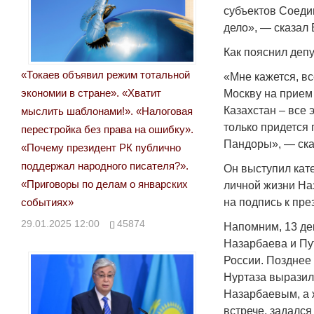
субъектов Соеди
дело», — сказал
Как пояснил депу
«Токаев объявил режим тотальной
«Мне кажется, вс
экономии в стране». «Хватит
Москву на прием
Казахстан – все
мыслить шаблонами!». «Налоговая
только придется 
перестройка без права на ошибку».
Пандоры», — ска
«Почему президент РК публично
поддержал народного писателя?».
Он выступил кат
«Приговоры по делам о январских
личной жизни На
событиях»
на подпись к пр
29.01.2025 12:00
45874
Напомним, 13 де
Назарбаева и Пу
России. Позднее
Нуртаза выразил 
Назарбаевым, а 
встрече, задалс