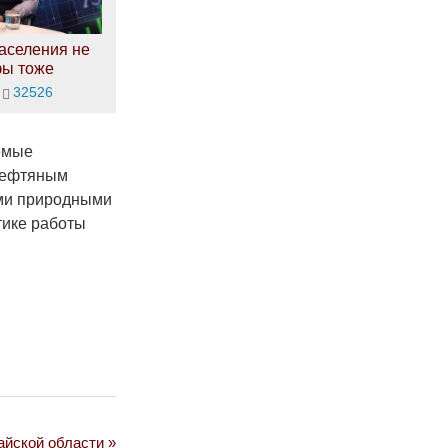
аселения не
фы тоже
32526
емые
 нефтяным
ыми природными
тике работы
айской области