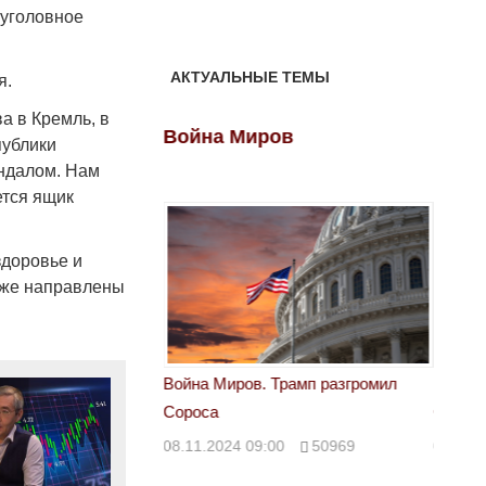
 уголовное
АКТУАЛЬНЫЕ ТЕМЫ
я.
а в Кремль, в
ов
Война Миров
Войн
публики
андалом. Нам
ется ящик
здоровье и
уже направлены
 Трамп разгромил
Война Миров. Трамп разгромил
Война 
Сороса
Сорос
00
50969
08.11.2024 09:00
50969
08.11.