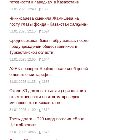
готовности к паводкам в Казахстане
31.01.2025 12:40
1533
Чинкисбаева сменила Жамишева на
посту главы фонда «Қазақстан халқына»
31.01.2025 12:15
1624
Средневековая башня обрушилась после
предупреждений общественников в
Туркестанской области
31.01.2025 12:05
1644
АЗРК проверит Beeline после сообщений
о повышении тарифов
31.01.2025 11:35
1687
Около 80 должностных лиц привлекли к
ответственности по итогам проверок
минпросвета в Казахстане
31.01.2025 11:00
1612
Треть долга – Т20 млрд погасил «Банк
ЦентрКредит»
31.01.2025 10:45
1673