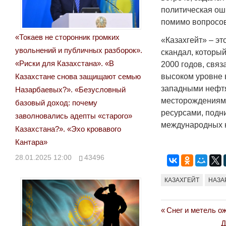
политическая ош
помимо вопросов
«Токаев не сторонник громких
«Казахгейт» – э
увольнений и публичных разборок».
скандал, который
«Риски для Казахстана». «В
2000 годов, свя
высоком уровне 
Казахстане снова защищают семью
западными нефтя
Назарбаевых?». «Безусловный
месторождениям.
базовый доход: почему
ресурсами, подн
заволновались адепты «старого»
международных 
Казахстана?». «Эхо кровавого
Кантара»
28.01.2025 12:00
43496
КАЗАХГЕЙТ
НАЗА
Previous
Снег и метель о
Навигация
Post:
N
Д