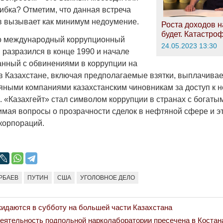
ибка? Отметим, что данная встреча
 вызывает как минимум недоумение.
Роста доходов н
будет. Катастро
то международный коррупционный
24.05.2023 13:30
 разразился в конце 1990 и начале
занный с обвинениями в коррупции на
в Казахстане, включая предполагаемые взятки, выплачива
ными компаниями казахстанским чиновникам за доступ к
 «Казахгейт» стал символом коррупции в странах с богат
имая вопросы о прозрачности сделок в нефтяной сфере и э
корпораций.
РБАЕВ
ПУТИН
США
УГОЛОВНОЕ ДЕЛО
жидаются в субботу на большей части Казахстана
ext
еятельность подпольной нарколаборатории пресечена в Костан