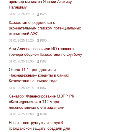
премьер-министра Японии Акихису
Нагашиму
31.01.2025 16:10
1523
Казахстан определился с
окончательным списком потенциальных
строителей АЭС
31.01.2025 15:20
1800
Али Алиева назначили ИО главного
тренера сборной Казахстана по футболу
31.01.2025 13:30
1597
Около Т1,1 трлн достигли
«безнадежные» кредиты в банках
Казахстана на начало года
31.01.2025 13:18
1557
Сенатор: Финансирование МЭПР РК
«Казгидромета» в Т12 млрд –
несопоставимо с его задачами
31.01.2025 13:00
1634
Новые госструктуры из служб
гражданской защиты создали для