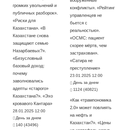
вооруженные
громких увольнений и
конфликты». «Рейтинг
публичных разборок».
управленцев не
«Риски для
бьется с
Казахстана». «В
реальностью».
Казахстане снова
«ОСМС: пациент
защищают семью
скорее мёртв, чем
Назарбаевых?».
застрахован».
«Безусловный
«Сатира не
базовый доход:
преступление»
почему
23.01.2025 12:00
заволновались
День за днем
адепты «старого»
1124 (40821)
Казахстана?». «Эхо
«Как «трампономика
кровавого Кантара»
2.0» может повлиять
28.01.2025 12:00
на нефть и
День за днем
Казахстан?». «Цены
140 (43496)