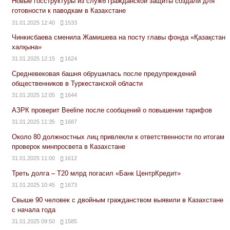
Новые госструктуры из служб гражданской защиты создали для
готовности к паводкам в Казахстане
31.01.2025 12:40
1533
Чинкисбаева сменила Жамишева на посту главы фонда «Қазақстан
халқына»
31.01.2025 12:15
1624
Средневековая башня обрушилась после предупреждений
общественников в Туркестанской области
31.01.2025 12:05
1644
АЗРК проверит Beeline после сообщений о повышении тарифов
31.01.2025 11:35
1687
Около 80 должностных лиц привлекли к ответственности по итогам
проверок минпросвета в Казахстане
31.01.2025 11:00
1612
Треть долга – Т20 млрд погасил «Банк ЦентрКредит»
31.01.2025 10:45
1673
Свыше 90 человек с двойным гражданством выявили в Казахстане
с начала года
31.01.2025 09:50
1585