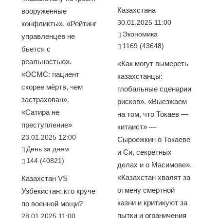
Казахстана
вооруженные
30.01.2025 11:00
конфликты». «Рейтинг
Экономика
управленцев не
1169 (43648)
бьется с
реальностью».
«Как могут вымереть
«ОСМС: пациент
казахстанцы:
скорее мёртв, чем
глобальные сценарии
застрахован».
рисков». «Выезжаем
«Сатира не
на том, что Токаев —
преступление»
китаист» —
23.01.2025 12:00
Сыроежкин о Токаеве
День за днем
и Си, секретных
144 (40821)
делах и о Масимове».
«Казахстан хвалят за
Казахстан VS
отмену смертной
Узбекистан: кто круче
казни и критикуют за
по военной мощи?
пытки и ограничения
28.01.2025 11:00