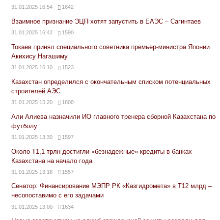
31.01.2025 16:54
1642
Взаимное признание ЭЦП хотят запустить в ЕАЭС – Сагинтаев
31.01.2025 16:42
1590
Токаев принял специального советника премьер-министра Японии
Акихису Нагашиму
31.01.2025 16:10
1523
Казахстан определился с окончательным списком потенциальных
строителей АЭС
31.01.2025 15:20
1800
Али Алиева назначили ИО главного тренера сборной Казахстана по
футболу
31.01.2025 13:30
1597
Около Т1,1 трлн достигли «безнадежные» кредиты в банках
Казахстана на начало года
31.01.2025 13:18
1557
Сенатор: Финансирование МЭПР РК «Казгидромета» в Т12 млрд –
несопоставимо с его задачами
31.01.2025 13:00
1634