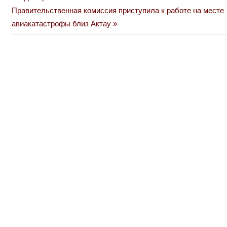
по
Next
Правительственная комиссия приступила к работе на месте
Post:
авиакатастрофы близ Актау
записям