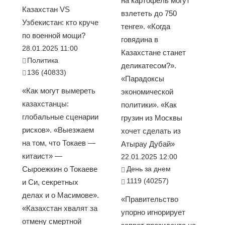
на картофель могут
Казахстан VS
взлететь до 750
Узбекистан: кто круче
тенге». «Когда
по военной мощи?
говядина в
28.01.2025 11:00
Казахстане станет
Политика
деликатесом?».
136 (40833)
«Парадоксы
«Как могут вымереть
экономической
казахстанцы:
политики». «Как
глобальные сценарии
грузин из Москвы
рисков». «Выезжаем
хочет сделать из
на том, что Токаев —
Атырау Дубай»
китаист» —
22.01.2025 12:00
Сыроежкин о Токаеве
День за днем
1119 (40257)
и Си, секретных
делах и о Масимове».
«Правительство
«Казахстан хвалят за
упорно игнорирует
отмену смертной