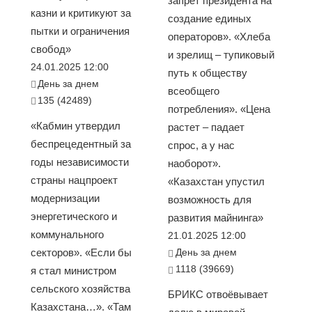
запрет президента на
казни и критикуют за
создание единых
пытки и ограничения
операторов». «Хлеба
свобод»
и зрелищ – тупиковый
24.01.2025 12:00
путь к обществу
День за днем
всеобщего
135 (42489)
потребления». «Цена
«Кабмин утвердил
растет – падает
беспрецедентный за
спрос, а у нас
годы независимости
наоборот».
страны нацпроект
«Казахстан упустил
модернизации
возможность для
энергетического и
развития майнинга»
коммунального
21.01.2025 12:00
секторов». «Если бы
День за днем
1118 (39669)
я стал министром
сельского хозяйства
БРИКС отвоёвывает
Казахстана…». «Там