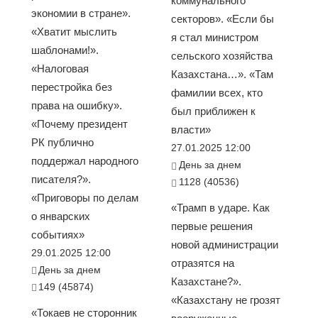
коммунального
экономии в стране».
секторов». «Если бы
«Хватит мыслить
я стал министром
шаблонами!».
сельского хозяйства
«Налоговая
Казахстана…». «Там
перестройка без
фамилии всех, кто
права на ошибку».
был приближен к
«Почему президент
власти»
РК публично
27.01.2025 12:00
поддержал народного
День за днем
писателя?».
1128 (40536)
«Приговоры по делам
«Трамп в ударе. Как
о январских
первые решения
событиях»
новой администрации
29.01.2025 12:00
отразятся на
День за днем
Казахстане?».
149 (45874)
«Казахстану не грозят
«Токаев не сторонник