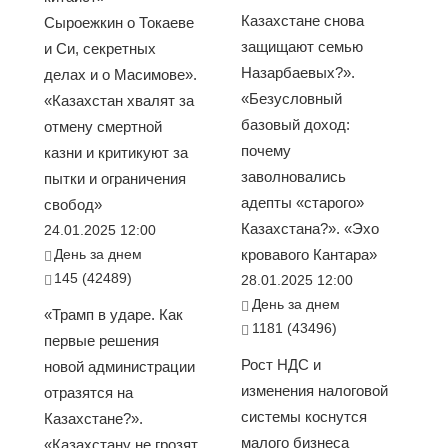
Казахстане снова
Сыроежкин о Токаеве
защищают семью
и Си, секретных
Назарбаевых?».
делах и о Масимове».
«Безусловный
«Казахстан хвалят за
базовый доход:
отмену смертной
почему
казни и критикуют за
заволновались
пытки и ограничения
адепты «старого»
свобод»
Казахстана?». «Эхо
24.01.2025 12:00
День за днем
кровавого Кантара»
145 (42489)
28.01.2025 12:00
День за днем
«Трамп в ударе. Как
1181 (43496)
первые решения
Рост НДС и
новой администрации
изменения налоговой
отразятся на
системы коснутся
Казахстане?».
малого бизнеса
«Казахстану не грозят