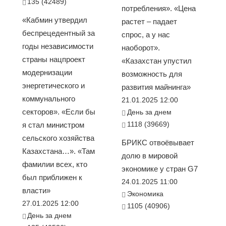
135 (42489)
потребления». «Цена
«Кабмин утвердил
растет – падает
беспрецедентный за
спрос, а у нас
годы независимости
наоборот».
страны нацпроект
«Казахстан упустил
модернизации
возможность для
энергетического и
развития майнинга»
коммунального
21.01.2025 12:00
секторов». «Если бы
День за днем
1118 (39669)
я стал министром
сельского хозяйства
БРИКС отвоёвывает
Казахстана…». «Там
долю в мировой
фамилии всех, кто
экономике у стран G7
был приближен к
24.01.2025 11:00
власти»
Экономика
27.01.2025 12:00
1105 (40906)
День за днем