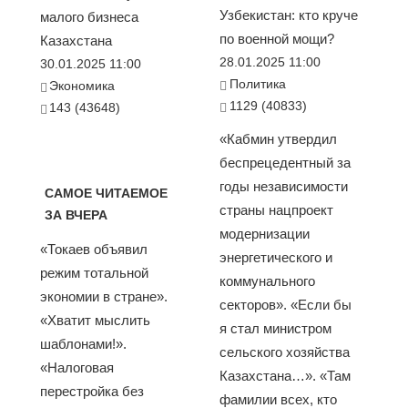
Узбекистан: кто круче
малого бизнеса
по военной мощи?
Казахстана
28.01.2025 11:00
30.01.2025 11:00
Политика
Экономика
1129 (40833)
143 (43648)
«Кабмин утвердил
беспрецедентный за
годы независимости
САМОЕ ЧИТАЕМОЕ
страны нацпроект
ЗА ВЧЕРА
модернизации
«Токаев объявил
энергетического и
режим тотальной
коммунального
экономии в стране».
секторов». «Если бы
«Хватит мыслить
я стал министром
шаблонами!».
сельского хозяйства
«Налоговая
Казахстана…». «Там
перестройка без
фамилии всех, кто