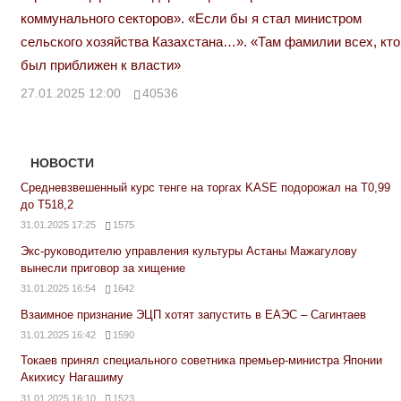
коммунального секторов». «Если бы я стал министром
сельского хозяйства Казахстана…». «Там фамилии всех, кто
был приближен к власти»
27.01.2025 12:00
40536
НОВОСТИ
Средневзвешенный курс тенге на торгах KASE подорожал на Т0,99
до Т518,2
31.01.2025 17:25
1575
Экс-руководителю управления культуры Астаны Мажагулову
вынесли приговор за хищение
31.01.2025 16:54
1642
Взаимное признание ЭЦП хотят запустить в ЕАЭС – Сагинтаев
31.01.2025 16:42
1590
Токаев принял специального советника премьер-министра Японии
Акихису Нагашиму
31.01.2025 16:10
1523