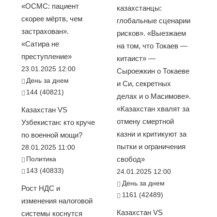
«ОСМС: пациент
казахстанцы:
скорее мёртв, чем
глобальные сценарии
застрахован».
рисков». «Выезжаем
«Сатира не
на том, что Токаев —
преступление»
китаист» —
23.01.2025 12:00
Сыроежкин о Токаеве
День за днем
и Си, секретных
144 (40821)
делах и о Масимове».
«Казахстан хвалят за
Казахстан VS
отмену смертной
Узбекистан: кто круче
казни и критикуют за
по военной мощи?
пытки и ограничения
28.01.2025 11:00
Политика
свобод»
143 (40833)
24.01.2025 12:00
День за днем
Рост НДС и
1161 (42489)
изменения налоговой
Казахстан VS
системы коснутся