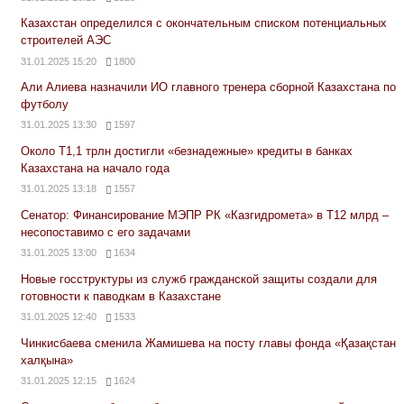
Казахстан определился с окончательным списком потенциальных
строителей АЭС
31.01.2025 15:20
1800
Али Алиева назначили ИО главного тренера сборной Казахстана по
футболу
31.01.2025 13:30
1597
Около Т1,1 трлн достигли «безнадежные» кредиты в банках
Казахстана на начало года
31.01.2025 13:18
1557
Сенатор: Финансирование МЭПР РК «Казгидромета» в Т12 млрд –
несопоставимо с его задачами
31.01.2025 13:00
1634
Новые госструктуры из служб гражданской защиты создали для
готовности к паводкам в Казахстане
31.01.2025 12:40
1533
Чинкисбаева сменила Жамишева на посту главы фонда «Қазақстан
халқына»
31.01.2025 12:15
1624