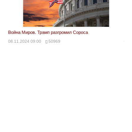
Война Миров. Трамп разгромил Сороса
Вой
08.11.2024 09:00
50969
08.