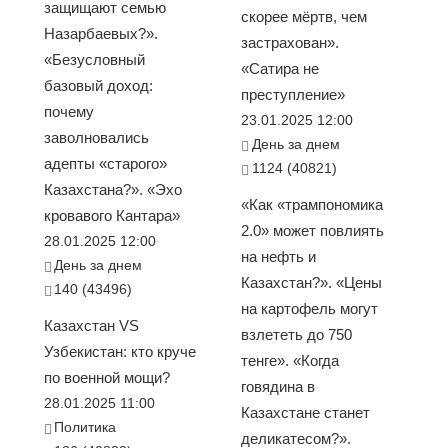
защищают семью
скорее мёртв, чем
Назарбаевых?».
застрахован».
«Безусловный
«Сатира не
базовый доход:
преступление»
почему
23.01.2025 12:00
заволновались
День за днем
адепты «старого»
1124 (40821)
Казахстана?». «Эхо
«Как «трампономика
кровавого Кантара»
2.0» может повлиять
28.01.2025 12:00
на нефть и
День за днем
Казахстан?». «Цены
140 (43496)
на картофель могут
Казахстан VS
взлететь до 750
Узбекистан: кто круче
тенге». «Когда
по военной мощи?
говядина в
28.01.2025 11:00
Казахстане станет
Политика
деликатесом?».