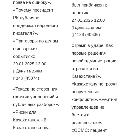
права на ошибку».
был приближен к
«Почему президент
власти»
РК публично
27.01.2025 12:00
поддержал народного
День за днем
писателя?».
1128 (40536)
«Приговоры по делам
«Трамп в ударе. Как
о январских
первые решения
событиях»
новой администрации
29.01.2025 12:00
отразятся на
День за днем
Казахстане?».
149 (45874)
«Казахстану не грозят
«Токаев не сторонник
вооруженные
громких увольнений и
конфликты». «Рейтинг
публичных разборок».
управленцев не
«Риски для
бьется с
Казахстана». «В
реальностью».
Казахстане снова
«ОСМС: пациент