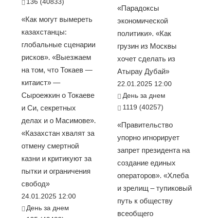
136 (40833)
«Парадоксы
«Как могут вымереть
экономической
казахстанцы:
политики». «Как
глобальные сценарии
грузин из Москвы
рисков». «Выезжаем
хочет сделать из
на том, что Токаев —
Атырау Дубай»
китаист» —
22.01.2025 12:00
Сыроежкин о Токаеве
День за днем
1119 (40257)
и Си, секретных
делах и о Масимове».
«Правительство
«Казахстан хвалят за
упорно игнорирует
отмену смертной
запрет президента на
казни и критикуют за
создание единых
пытки и ограничения
операторов». «Хлеба
свобод»
и зрелищ – тупиковый
24.01.2025 12:00
путь к обществу
День за днем
всеобщего