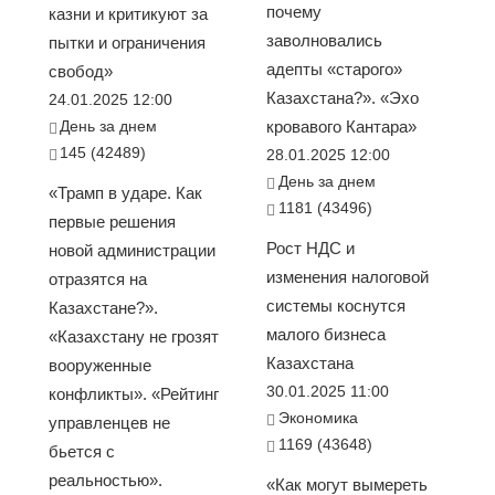
почему
казни и критикуют за
заволновались
пытки и ограничения
адепты «старого»
свобод»
Казахстана?». «Эхо
24.01.2025 12:00
День за днем
кровавого Кантара»
145 (42489)
28.01.2025 12:00
День за днем
«Трамп в ударе. Как
1181 (43496)
первые решения
Рост НДС и
новой администрации
изменения налоговой
отразятся на
системы коснутся
Казахстане?».
малого бизнеса
«Казахстану не грозят
Казахстана
вооруженные
30.01.2025 11:00
конфликты». «Рейтинг
Экономика
управленцев не
1169 (43648)
бьется с
реальностью».
«Как могут вымереть