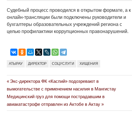
Судебный процесс проводился в открытом формате, а к
онлайн-трансляции были подключены руководители и
бухгалтеры образовательных учреждений региона с
целью профилактики коррупционных правонарушений.
АТЫРАУ
ДИРЕКТОР
СОЦУСЛУГИ
ХИЩЕНИЯ
Previous
Экс-директора ФК «Каспий» подозревают в
Навигация
Post:
вымогательстве с применением насилия в Мангистау
по
Next
Медицинский груз для помощи пострадавшим в
Post:
авиакатастрофе отправлен из Актобе в Актау
записям