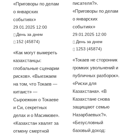
писателя?».
«Приговоры по делам
«Приговоры по делам
о январских
о январских
событиях»
событиях»
29.01.2025 12:00
День за днем
29.01.2025 12:00
152 (45874)
День за днем
1253 (45874)
«Как могут вымереть
«Токаев не сторонник
казахстанцы:
громких увольнений и
глобальные сценарии
публичных разборок».
рисков». «Выезжаем
«Риски для
на том, что Токаев —
Казахстана». «В
китаист» —
Казахстане снова
Сыроежкин о Токаеве
защищают семью
и Си, секретных
Назарбаевых?».
делах и о Масимове».
«Безусловный
«Казахстан хвалят за
базовый доход:
отмену смертной