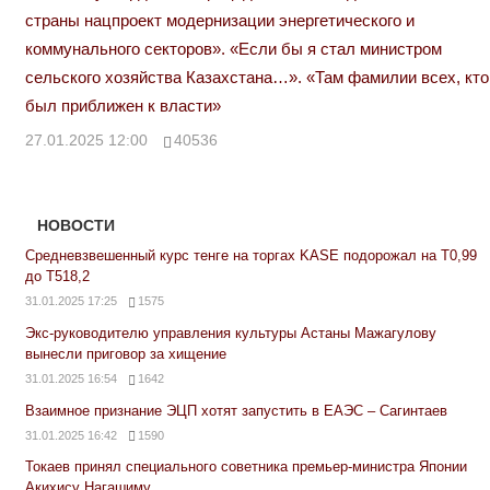
страны нацпроект модернизации энергетического и
коммунального секторов». «Если бы я стал министром
сельского хозяйства Казахстана…». «Там фамилии всех, кто
был приближен к власти»
27.01.2025 12:00
40536
НОВОСТИ
Средневзвешенный курс тенге на торгах KASE подорожал на Т0,99
до Т518,2
31.01.2025 17:25
1575
Экс-руководителю управления культуры Астаны Мажагулову
вынесли приговор за хищение
31.01.2025 16:54
1642
Взаимное признание ЭЦП хотят запустить в ЕАЭС – Сагинтаев
31.01.2025 16:42
1590
Токаев принял специального советника премьер-министра Японии
Акихису Нагашиму