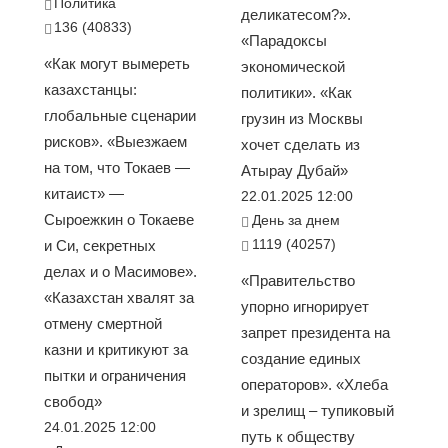
Политика
деликатесом?».
136 (40833)
«Парадоксы
«Как могут вымереть
экономической
казахстанцы:
политики». «Как
глобальные сценарии
грузин из Москвы
рисков». «Выезжаем
хочет сделать из
на том, что Токаев —
Атырау Дубай»
китаист» —
22.01.2025 12:00
Сыроежкин о Токаеве
День за днем
1119 (40257)
и Си, секретных
делах и о Масимове».
«Правительство
«Казахстан хвалят за
упорно игнорирует
отмену смертной
запрет президента на
казни и критикуют за
создание единых
пытки и ограничения
операторов». «Хлеба
свобод»
и зрелищ – тупиковый
24.01.2025 12:00
путь к обществу