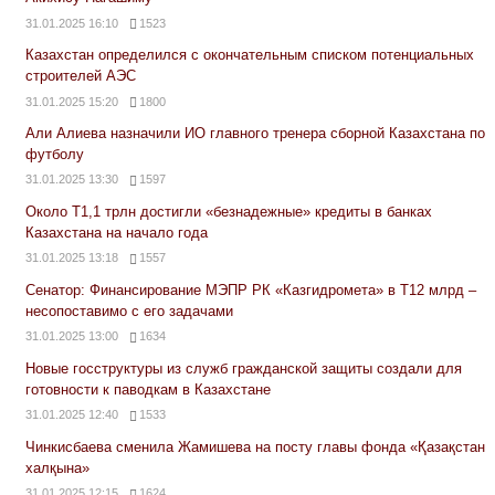
31.01.2025 16:10
1523
Казахстан определился с окончательным списком потенциальных
строителей АЭС
31.01.2025 15:20
1800
Али Алиева назначили ИО главного тренера сборной Казахстана по
футболу
31.01.2025 13:30
1597
Около Т1,1 трлн достигли «безнадежные» кредиты в банках
Казахстана на начало года
31.01.2025 13:18
1557
Сенатор: Финансирование МЭПР РК «Казгидромета» в Т12 млрд –
несопоставимо с его задачами
31.01.2025 13:00
1634
Новые госструктуры из служб гражданской защиты создали для
готовности к паводкам в Казахстане
31.01.2025 12:40
1533
Чинкисбаева сменила Жамишева на посту главы фонда «Қазақстан
халқына»
31.01.2025 12:15
1624