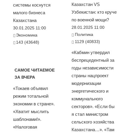
Казахстан VS
системы коснутся
Узбекистан: кто круче
малого бизнеса
по военной мощи?
Казахстана
28.01.2025 11:00
30.01.2025 11:00
Политика
Экономика
1129 (40833)
143 (43648)
«Кабмин утвердил
беспрецедентный за
годы независимости
САМОЕ ЧИТАЕМОЕ
страны нацпроект
ЗА ВЧЕРА
модернизации
«Токаев объявил
энергетического и
режим тотальной
коммунального
экономии в стране».
секторов». «Если бы
«Хватит мыслить
я стал министром
шаблонами!».
сельского хозяйства
«Налоговая
Казахстана…». «Там