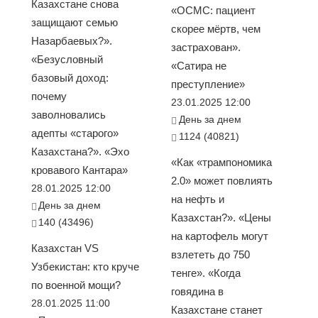
Казахстане снова
«ОСМС: пациент
защищают семью
скорее мёртв, чем
Назарбаевых?».
застрахован».
«Безусловный
«Сатира не
базовый доход:
преступление»
почему
23.01.2025 12:00
заволновались
День за днем
адепты «старого»
1124 (40821)
Казахстана?». «Эхо
«Как «трампономика
кровавого Кантара»
2.0» может повлиять
28.01.2025 12:00
на нефть и
День за днем
Казахстан?». «Цены
140 (43496)
на картофель могут
Казахстан VS
взлететь до 750
Узбекистан: кто круче
тенге». «Когда
по военной мощи?
говядина в
28.01.2025 11:00
Казахстане станет