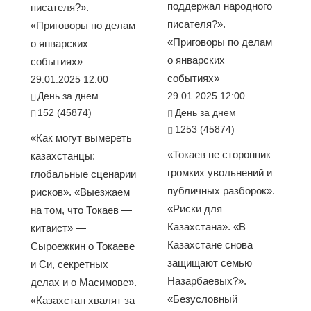
поддержал народного
писателя?».
писателя?».
«Приговоры по делам
«Приговоры по делам
о январских
о январских
событиях»
событиях»
29.01.2025 12:00
День за днем
29.01.2025 12:00
152 (45874)
День за днем
1253 (45874)
«Как могут вымереть
«Токаев не сторонник
казахстанцы:
громких увольнений и
глобальные сценарии
публичных разборок».
рисков». «Выезжаем
«Риски для
на том, что Токаев —
Казахстана». «В
китаист» —
Казахстане снова
Сыроежкин о Токаеве
защищают семью
и Си, секретных
Назарбаевых?».
делах и о Масимове».
«Безусловный
«Казахстан хвалят за