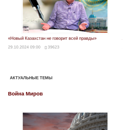
«Новый Казахстан не говорит всей правды»
Лон
ми
29.10.2024 09:00
39623
28.
АКТУАЛЬНЫЕ ТЕМЫ
Война Миров
Во