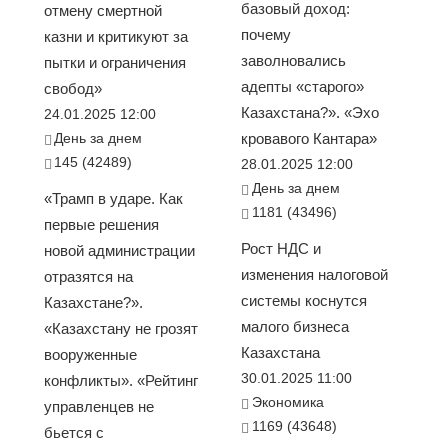
базовый доход:
отмену смертной
почему
казни и критикуют за
заволновались
пытки и ограничения
адепты «старого»
свобод»
Казахстана?». «Эхо
24.01.2025 12:00
День за днем
кровавого Кантара»
145 (42489)
28.01.2025 12:00
День за днем
«Трамп в ударе. Как
1181 (43496)
первые решения
Рост НДС и
новой администрации
изменения налоговой
отразятся на
системы коснутся
Казахстане?».
малого бизнеса
«Казахстану не грозят
Казахстана
вооруженные
30.01.2025 11:00
конфликты». «Рейтинг
Экономика
управленцев не
1169 (43648)
бьется с