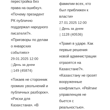
перестройка без
фамилии всех, кто
права на ошибку».
был приближен к
«Почему президент
власти»
РК публично
27.01.2025 12:00
поддержал народного
День за днем
писателя?».
1128 (40536)
«Приговоры по делам
«Трамп в ударе. Как
о январских
первые решения
событиях»
новой администрации
29.01.2025 12:00
отразятся на
День за днем
Казахстане?».
149 (45874)
«Казахстану не грозят
«Токаев не сторонник
вооруженные
громких увольнений и
конфликты». «Рейтинг
публичных разборок».
управленцев не
«Риски для
бьется с
Казахстана». «В
реальностью».