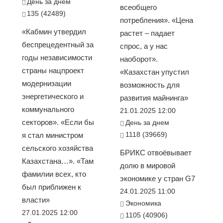
День за днем
всеобщего
135 (42489)
потребления». «Цена
«Кабмин утвердил
растет – падает
беспрецедентный за
спрос, а у нас
годы независимости
наоборот».
страны нацпроект
«Казахстан упустил
модернизации
возможность для
энергетического и
развития майнинга»
коммунального
21.01.2025 12:00
секторов». «Если бы
День за днем
1118 (39669)
я стал министром
сельского хозяйства
БРИКС отвоёвывает
Казахстана…». «Там
долю в мировой
фамилии всех, кто
экономике у стран G7
был приближен к
24.01.2025 11:00
власти»
Экономика
27.01.2025 12:00
1105 (40906)