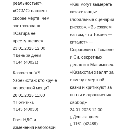
реальностью».
«Как могут вымереть
«ОСМС: пациент
казахстанцы:
скорее мёртв, чем
глобальные сценарии
застрахован».
рисков». «Выезжаем
«Сатира не
на том, что Токаев —
преступление»
китаист» —
23.01.2025 12:00
Сыроежкин о Токаеве
День за днем
и Си, секретных
144 (40821)
делах и о Масимове».
«Казахстан хвалят за
Казахстан VS
отмену смертной
Узбекистан: кто круче
казни и критикуют за
по военной мощи?
пытки и ограничения
28.01.2025 11:00
Политика
свобод»
143 (40833)
24.01.2025 12:00
День за днем
Рост НДС и
1161 (42489)
изменения налоговой