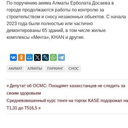
По поручению акима Алматы Ерболата Досаева в
городе продолжаются работы по контролю за
строительством и сносу незаконных объектов. С начала
2023 года были полностью или частично
демонтированы 65 зданий, в том числе жилые
комплексы «Мечта», KHAN и другие.
АКИМАТ
АЛМАТЫ
ПАРКИНГ
СНОС
Previous
Депутат об ОСМС: Поощряет казахстанцев не следить за
Навигация
Post:
своим здоровьем
по
Next
Средневзвешенный курс тенге на торгах KASE подорожал на
Post:
Т1,31 до Т516,5
записям