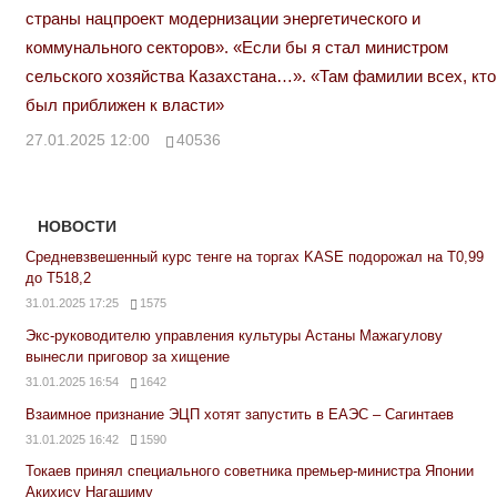
страны нацпроект модернизации энергетического и
коммунального секторов». «Если бы я стал министром
сельского хозяйства Казахстана…». «Там фамилии всех, кто
был приближен к власти»
27.01.2025 12:00
40536
НОВОСТИ
Средневзвешенный курс тенге на торгах KASE подорожал на Т0,99
до Т518,2
31.01.2025 17:25
1575
Экс-руководителю управления культуры Астаны Мажагулову
вынесли приговор за хищение
31.01.2025 16:54
1642
Взаимное признание ЭЦП хотят запустить в ЕАЭС – Сагинтаев
31.01.2025 16:42
1590
Токаев принял специального советника премьер-министра Японии
Акихису Нагашиму