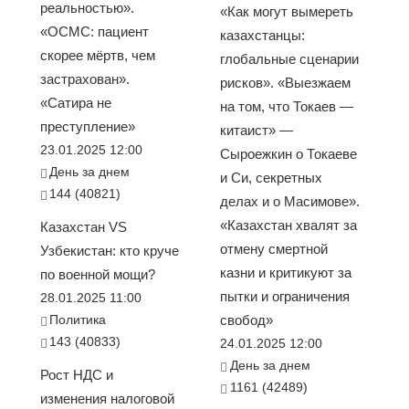
реальностью».
«Как могут вымереть
«ОСМС: пациент
казахстанцы:
скорее мёртв, чем
глобальные сценарии
застрахован».
рисков». «Выезжаем
«Сатира не
на том, что Токаев —
преступление»
китаист» —
23.01.2025 12:00
Сыроежкин о Токаеве
День за днем
и Си, секретных
144 (40821)
делах и о Масимове».
«Казахстан хвалят за
Казахстан VS
отмену смертной
Узбекистан: кто круче
казни и критикуют за
по военной мощи?
пытки и ограничения
28.01.2025 11:00
Политика
свобод»
143 (40833)
24.01.2025 12:00
День за днем
Рост НДС и
1161 (42489)
изменения налоговой