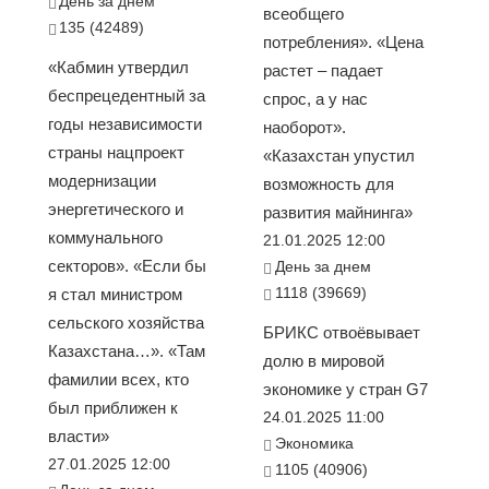
День за днем
всеобщего
135 (42489)
потребления». «Цена
«Кабмин утвердил
растет – падает
беспрецедентный за
спрос, а у нас
годы независимости
наоборот».
страны нацпроект
«Казахстан упустил
модернизации
возможность для
энергетического и
развития майнинга»
коммунального
21.01.2025 12:00
секторов». «Если бы
День за днем
1118 (39669)
я стал министром
сельского хозяйства
БРИКС отвоёвывает
Казахстана…». «Там
долю в мировой
фамилии всех, кто
экономике у стран G7
был приближен к
24.01.2025 11:00
власти»
Экономика
27.01.2025 12:00
1105 (40906)