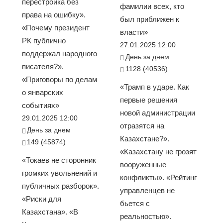
перестройка без
фамилии всех, кто
права на ошибку».
был приближен к
«Почему президент
власти»
РК публично
27.01.2025 12:00
поддержал народного
День за днем
писателя?».
1128 (40536)
«Приговоры по делам
«Трамп в ударе. Как
о январских
первые решения
событиях»
новой администрации
29.01.2025 12:00
отразятся на
День за днем
Казахстане?».
149 (45874)
«Казахстану не грозят
«Токаев не сторонник
вооруженные
громких увольнений и
конфликты». «Рейтинг
публичных разборок».
управленцев не
«Риски для
бьется с
Казахстана». «В
реальностью».