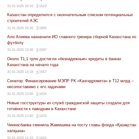
31.01.2025 16:10
1523
Казахстан определился с окончательным списком потенциальных
строителей АЭС
31.01.2025 15:20
1800
Али Алиева назначили ИО главного тренера сборной Казахстана по
футболу
31.01.2025 13:30
1597
Около Т1,1 трлн достигли «безнадежные» кредиты в банках
Казахстана на начало года
31.01.2025 13:18
1557
Сенатор: Финансирование МЭПР РК «Казгидромета» в Т12 млрд –
несопоставимо с его задачами
31.01.2025 13:00
1634
Новые госструктуры из служб гражданской защиты создали для
готовности к паводкам в Казахстане
31.01.2025 12:40
1533
Чинкисбаева сменила Жамишева на посту главы фонда «Қазақстан
халқына»
31.01.2025 12:15
1624