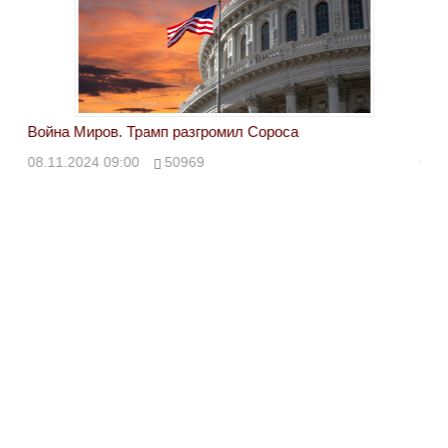
Война Миров. Трамп разгромил Сороса
Вой
08.11.2024 09:00
50969
08.