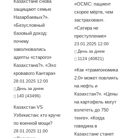
Казахстане снова
«ОСМС: пациент
защищают семью
скорее мёртв, чем
Назарбаевых?».
застрахован».
«Безусловный
«Сатира не
базовый доход:
преступление»
почему
23.01.2025 12:00
заволновались
День за днем
адепты «старого»
1124 (40821)
Казахстана?». «Эхо
«Как «трампономика
кровавого Кантара»
2.0» может повлиять
28.01.2025 12:00
на нефть и
День за днем
Казахстан?». «Цены
140 (43496)
на картофель могут
Казахстан VS
взлететь до 750
Узбекистан: кто круче
тенге». «Когда
по военной мощи?
говядина в
28.01.2025 11:00
Казахстане станет