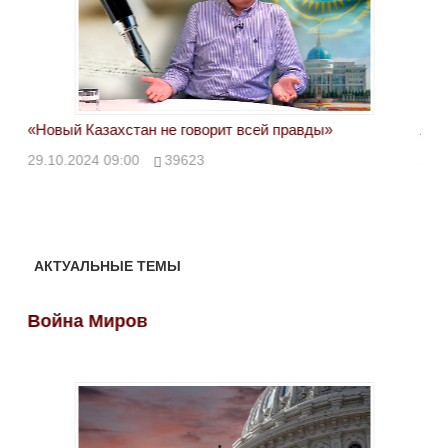
«Новый Казахстан не говорит всей правды»
Лон
ми
29.10.2024 09:00
39623
28.
АКТУАЛЬНЫЕ ТЕМЫ
Война Миров
Во