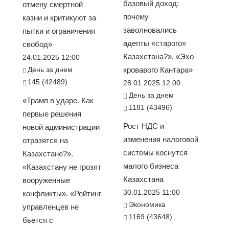
базовый доход:
отмену смертной
почему
казни и критикуют за
заволновались
пытки и ограничения
адепты «старого»
свобод»
Казахстана?». «Эхо
24.01.2025 12:00
День за днем
кровавого Кантара»
145 (42489)
28.01.2025 12:00
День за днем
«Трамп в ударе. Как
1181 (43496)
первые решения
Рост НДС и
новой администрации
изменения налоговой
отразятся на
системы коснутся
Казахстане?».
малого бизнеса
«Казахстану не грозят
Казахстана
вооруженные
30.01.2025 11:00
конфликты». «Рейтинг
Экономика
управленцев не
1169 (43648)
бьется с