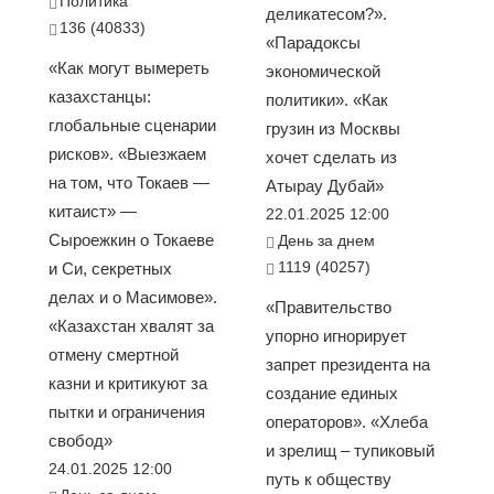
Политика
деликатесом?».
136 (40833)
«Парадоксы
«Как могут вымереть
экономической
казахстанцы:
политики». «Как
глобальные сценарии
грузин из Москвы
рисков». «Выезжаем
хочет сделать из
на том, что Токаев —
Атырау Дубай»
китаист» —
22.01.2025 12:00
Сыроежкин о Токаеве
День за днем
1119 (40257)
и Си, секретных
делах и о Масимове».
«Правительство
«Казахстан хвалят за
упорно игнорирует
отмену смертной
запрет президента на
казни и критикуют за
создание единых
пытки и ограничения
операторов». «Хлеба
свобод»
и зрелищ – тупиковый
24.01.2025 12:00
путь к обществу