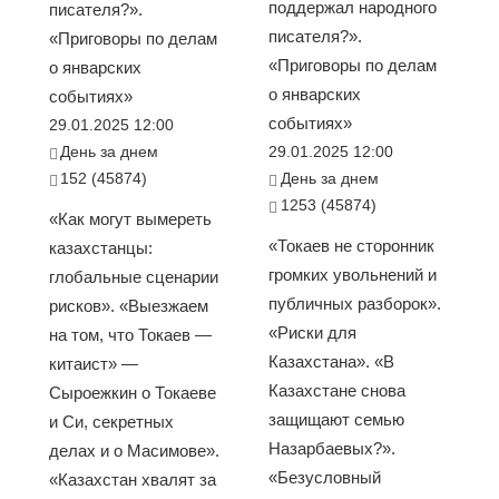
поддержал народного
писателя?».
писателя?».
«Приговоры по делам
«Приговоры по делам
о январских
о январских
событиях»
событиях»
29.01.2025 12:00
День за днем
29.01.2025 12:00
152 (45874)
День за днем
1253 (45874)
«Как могут вымереть
«Токаев не сторонник
казахстанцы:
громких увольнений и
глобальные сценарии
публичных разборок».
рисков». «Выезжаем
«Риски для
на том, что Токаев —
Казахстана». «В
китаист» —
Казахстане снова
Сыроежкин о Токаеве
защищают семью
и Си, секретных
Назарбаевых?».
делах и о Масимове».
«Безусловный
«Казахстан хвалят за