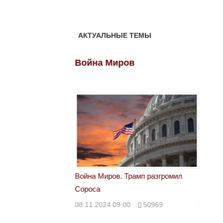
АКТУАЛЬНЫЕ ТЕМЫ
ов
Война Миров
Войн
 Трамп разгромил
Война Миров. Трамп разгромил
Война 
Сороса
Сорос
00
50969
08.11.2024 09:00
50969
08.11.