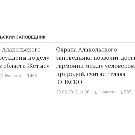
ЬСКИЙ ЗАПОВЕДНИК
 Алакольского
Охрана Алакольского
осуждены по делу
заповедника позволит дост
в области Жетысу
гармонии между человеком
природой, считает глава
Новости
463
ЮНЕСКО
23.08.2013 11:36
Новости
587
Народ выбрал свет
Странная заб
Дарига не ждё
17.10.2024 17:00
29972
Авиакомпании
мошенниками
30.10.2024 14: