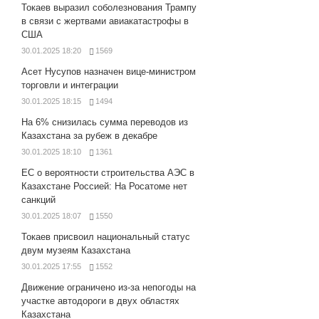
Токаев выразил соболезнования Трампу
в связи с жертвами авиакатастрофы в
США
30.01.2025 18:20
1569
Асет Нусупов назначен вице-министром
торговли и интеграции
30.01.2025 18:15
1494
На 6% снизилась сумма переводов из
Казахстана за рубеж в декабре
30.01.2025 18:10
1361
ЕС о вероятности строительства АЭС в
Казахстане Россией: На Росатоме нет
санкций
30.01.2025 18:07
1550
Токаев присвоил национальный статус
двум музеям Казахстана
30.01.2025 17:55
1552
Движение ограничено из-за непогоды на
участке автодороги в двух областях
Казахстана