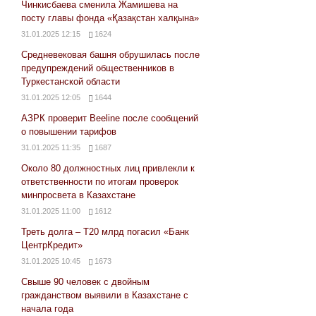
Чинкисбаева сменила Жамишева на
посту главы фонда «Қазақстан халқына»
31.01.2025 12:15
1624
Средневековая башня обрушилась после
предупреждений общественников в
Туркестанской области
31.01.2025 12:05
1644
АЗРК проверит Beeline после сообщений
о повышении тарифов
31.01.2025 11:35
1687
Около 80 должностных лиц привлекли к
ответственности по итогам проверок
минпросвета в Казахстане
31.01.2025 11:00
1612
Треть долга – Т20 млрд погасил «Банк
ЦентрКредит»
31.01.2025 10:45
1673
Свыше 90 человек с двойным
гражданством выявили в Казахстане с
начала года