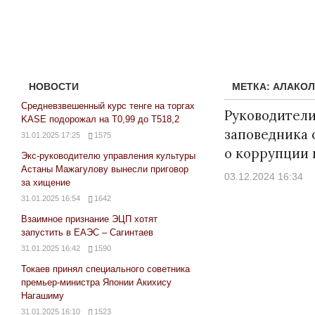
НОВОСТИ
МЕТКА:
АЛАКОЛ
Средневзвешенный курс тенге на торгах
Руководители
KASE подорожал на Т0,99 до Т518,2
заповедника 
31.01.2025 17:25
1575
о коррупции 
Экс-руководителю управления культуры
Астаны Мажагулову вынесли приговор
03.12.2024 16:34
за хищение
31.01.2025 16:54
1642
Взаимное признание ЭЦП хотят
запустить в ЕАЭС – Сагинтаев
31.01.2025 16:42
1590
Токаев принял специального советника
премьер-министра Японии Акихису
Нагашиму
31.01.2025 16:10
1523