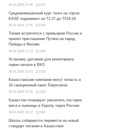
30.01.2025 17:46
1475
Средневзвешенный курс тенге на торгах
KASE подешевел на Т2,27 до Т519,19
30.01.2025 17:35
1344
Токаев встретился с премьером России и
принял приглашение Путина на парад
Победы в Москве
30.01.2025 17:13
1654
Установку датчиков для мониторинга
лавин начали в ВКО
30.01.2025 15:43
1518
Казахстанские компании могут попасть в
16 санкционный пакет Евросоюза
30.01.2025 15:35
1529
Казахстан планирует увеличить поставки
мяса и пшеницы в Европу через Россию
30.01.2025 15:22
1562
Школы собираются перевести на новый
стандарт питания в Казахстане