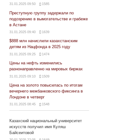
31.01.2025 09:50
1585
Преступную группу задержали по
подозрению в вымогательстве и грабеже
в Астане
31.01.2025 09:40
1639
$888 млн начислили казахстанским
детям из Нацфонда в 2025 году
31.01.2025 09:25
1474
Цены на нефть изменились
разнонаправленно на мировых биржах
31.01.2025 09:10
1509
Цена на золото повысилась по итогам
вечернего межбанковского фиксинга в
Лондоне в четверг
31.01.2025 08:45
1548
Казахский национальный университет
искусств получил имя Куляш
Байсеитовой
30.01.2025 22:05
1649