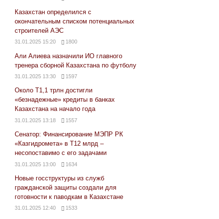
Казахстан определился с
окончательным списком потенциальных
строителей АЭС
31.01.2025 15:20
1800
Али Алиева назначили ИО главного
тренера сборной Казахстана по футболу
31.01.2025 13:30
1597
Около Т1,1 трлн достигли
«безнадежные» кредиты в банках
Казахстана на начало года
31.01.2025 13:18
1557
Сенатор: Финансирование МЭПР РК
«Казгидромета» в Т12 млрд –
несопоставимо с его задачами
31.01.2025 13:00
1634
Новые госструктуры из служб
гражданской защиты создали для
готовности к паводкам в Казахстане
31.01.2025 12:40
1533