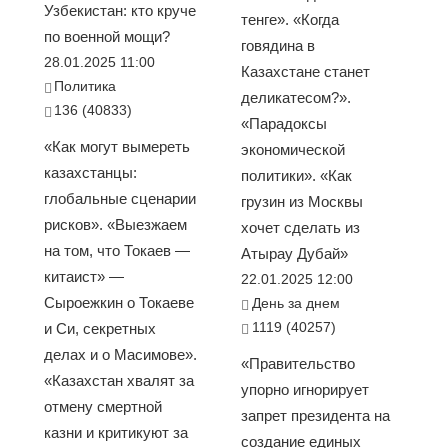
Узбекистан: кто круче
тенге». «Когда
по военной мощи?
говядина в
28.01.2025 11:00
Казахстане станет
Политика
деликатесом?».
136 (40833)
«Парадоксы
«Как могут вымереть
экономической
казахстанцы:
политики». «Как
глобальные сценарии
грузин из Москвы
рисков». «Выезжаем
хочет сделать из
на том, что Токаев —
Атырау Дубай»
китаист» —
22.01.2025 12:00
Сыроежкин о Токаеве
День за днем
1119 (40257)
и Си, секретных
делах и о Масимове».
«Правительство
«Казахстан хвалят за
упорно игнорирует
отмену смертной
запрет президента на
казни и критикуют за
создание единых