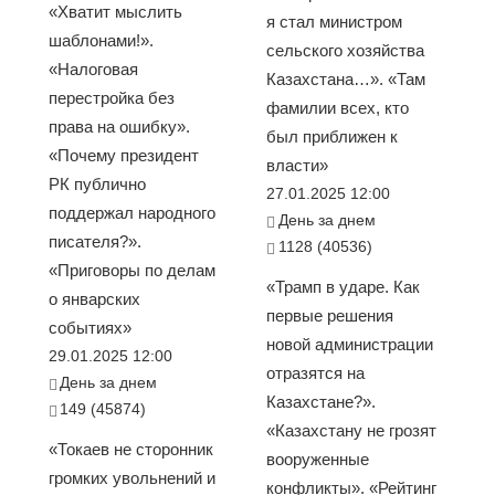
«Хватит мыслить
я стал министром
шаблонами!».
сельского хозяйства
«Налоговая
Казахстана…». «Там
перестройка без
фамилии всех, кто
права на ошибку».
был приближен к
«Почему президент
власти»
РК публично
27.01.2025 12:00
поддержал народного
День за днем
писателя?».
1128 (40536)
«Приговоры по делам
«Трамп в ударе. Как
о январских
первые решения
событиях»
новой администрации
29.01.2025 12:00
отразятся на
День за днем
Казахстане?».
149 (45874)
«Казахстану не грозят
«Токаев не сторонник
вооруженные
громких увольнений и
конфликты». «Рейтинг