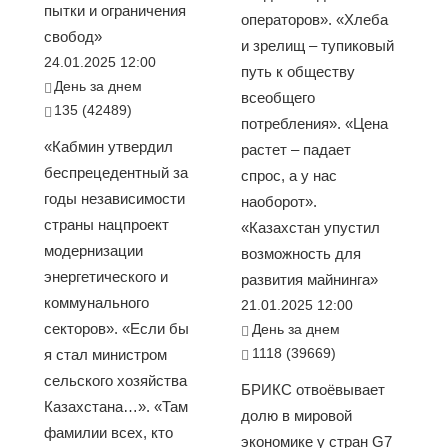
пытки и ограничения
операторов». «Хлеба
свобод»
и зрелищ – тупиковый
24.01.2025 12:00
путь к обществу
День за днем
всеобщего
135 (42489)
потребления». «Цена
«Кабмин утвердил
растет – падает
беспрецедентный за
спрос, а у нас
годы независимости
наоборот».
страны нацпроект
«Казахстан упустил
модернизации
возможность для
энергетического и
развития майнинга»
коммунального
21.01.2025 12:00
секторов». «Если бы
День за днем
1118 (39669)
я стал министром
сельского хозяйства
БРИКС отвоёвывает
Казахстана…». «Там
долю в мировой
фамилии всех, кто
экономике у стран G7