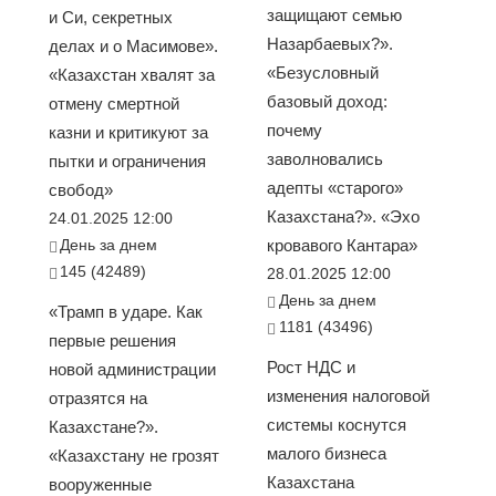
защищают семью
и Си, секретных
Назарбаевых?».
делах и о Масимове».
«Безусловный
«Казахстан хвалят за
базовый доход:
отмену смертной
почему
казни и критикуют за
заволновались
пытки и ограничения
адепты «старого»
свобод»
Казахстана?». «Эхо
24.01.2025 12:00
День за днем
кровавого Кантара»
145 (42489)
28.01.2025 12:00
День за днем
«Трамп в ударе. Как
1181 (43496)
первые решения
Рост НДС и
новой администрации
изменения налоговой
отразятся на
системы коснутся
Казахстане?».
малого бизнеса
«Казахстану не грозят
Казахстана
вооруженные