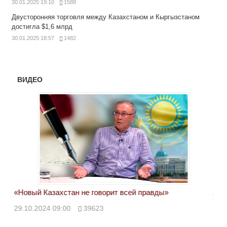
30.01.2025 19:10
1588
Двусторонняя торговля между Казахстаном и Кыргызстаном
достигла $1,6 млрд
30.01.2025 18:57
1482
ВИДЕО
«Новый Казахстан не говорит всей правды»
Лон
ми
29.10.2024 09:00
39623
28.