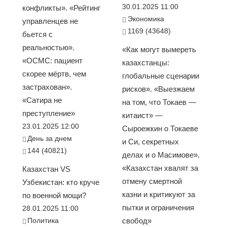
30.01.2025 11:00
конфликты». «Рейтинг
Экономика
управленцев не
1169 (43648)
бьется с
реальностью».
«Как могут вымереть
«ОСМС: пациент
казахстанцы:
скорее мёртв, чем
глобальные сценарии
застрахован».
рисков». «Выезжаем
«Сатира не
на том, что Токаев —
преступление»
китаист» —
23.01.2025 12:00
Сыроежкин о Токаеве
День за днем
и Си, секретных
144 (40821)
делах и о Масимове».
«Казахстан хвалят за
Казахстан VS
отмену смертной
Узбекистан: кто круче
казни и критикуют за
по военной мощи?
пытки и ограничения
28.01.2025 11:00
Политика
свобод»