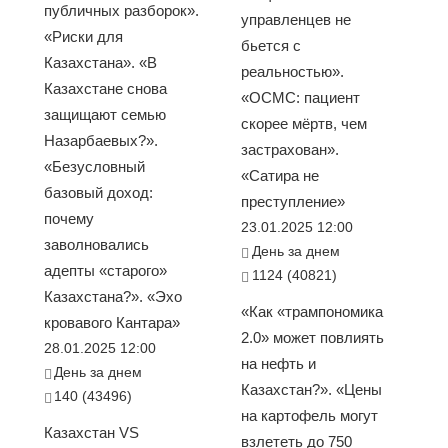
публичных разборок».
управленцев не
«Риски для
бьется с
Казахстана». «В
реальностью».
Казахстане снова
«ОСМС: пациент
защищают семью
скорее мёртв, чем
Назарбаевых?».
застрахован».
«Безусловный
«Сатира не
базовый доход:
преступление»
почему
23.01.2025 12:00
заволновались
День за днем
адепты «старого»
1124 (40821)
Казахстана?». «Эхо
«Как «трампономика
кровавого Кантара»
2.0» может повлиять
28.01.2025 12:00
на нефть и
День за днем
Казахстан?». «Цены
140 (43496)
на картофель могут
Казахстан VS
взлететь до 750