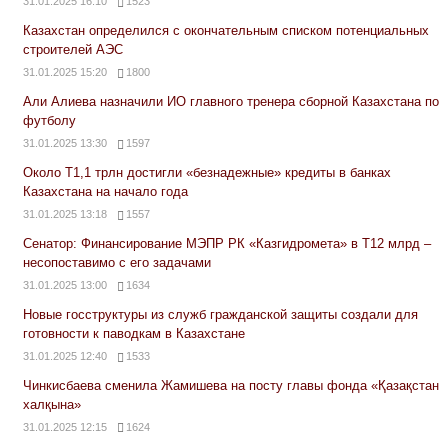
31.01.2025 16:10
1523
Казахстан определился с окончательным списком потенциальных
строителей АЭС
31.01.2025 15:20
1800
Али Алиева назначили ИО главного тренера сборной Казахстана по
футболу
31.01.2025 13:30
1597
Около Т1,1 трлн достигли «безнадежные» кредиты в банках
Казахстана на начало года
31.01.2025 13:18
1557
Сенатор: Финансирование МЭПР РК «Казгидромета» в Т12 млрд –
несопоставимо с его задачами
31.01.2025 13:00
1634
Новые госструктуры из служб гражданской защиты создали для
готовности к паводкам в Казахстане
31.01.2025 12:40
1533
Чинкисбаева сменила Жамишева на посту главы фонда «Қазақстан
халқына»
31.01.2025 12:15
1624