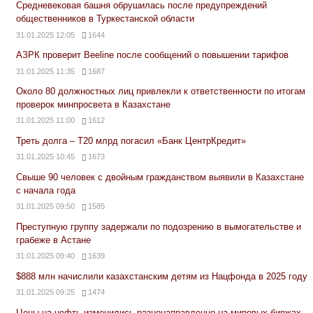
Средневековая башня обрушилась после предупреждений
общественников в Туркестанской области
31.01.2025 12:05
1644
АЗРК проверит Beeline после сообщений о повышении тарифов
31.01.2025 11:35
1687
Около 80 должностных лиц привлекли к ответственности по итогам
проверок минпросвета в Казахстане
31.01.2025 11:00
1612
Треть долга – Т20 млрд погасил «Банк ЦентрКредит»
31.01.2025 10:45
1673
Свыше 90 человек с двойным гражданством выявили в Казахстане
с начала года
31.01.2025 09:50
1585
Преступную группу задержали по подозрению в вымогательстве и
грабеже в Астане
31.01.2025 09:40
1639
$888 млн начислили казахстанским детям из Нацфонда в 2025 году
31.01.2025 09:25
1474
Цены на нефть изменились разнонаправленно на мировых биржах