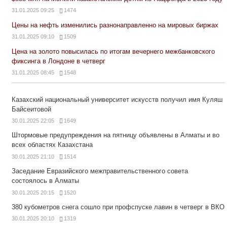
31.01.2025 09:25
1474
Цены на нефть изменились разнонаправленно на мировых биржах
31.01.2025 09:10
1509
Цена на золото повысилась по итогам вечернего межбанковского
фиксинга в Лондоне в четверг
31.01.2025 08:45
1548
Казахский национальный университет искусств получил имя Куляш
Байсеитовой
30.01.2025 22:05
1649
Штормовые предупреждения на пятницу объявлены в Алматы и во
всех областях Казахстана
30.01.2025 21:10
1514
Заседание Евразийского межправительственного совета
состоялось в Алматы
30.01.2025 20:15
1520
380 кубометров снега сошло при профспуске лавин в четверг в ВКО
30.01.2025 20:10
1319