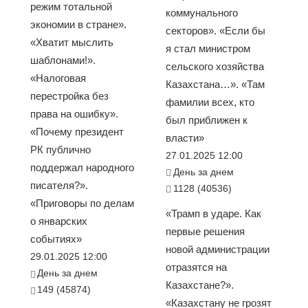
режим тотальной
коммунального
экономии в стране».
секторов». «Если бы
«Хватит мыслить
я стал министром
шаблонами!».
сельского хозяйства
«Налоговая
Казахстана…». «Там
перестройка без
фамилии всех, кто
права на ошибку».
был приближен к
«Почему президент
власти»
РК публично
27.01.2025 12:00
поддержал народного
День за днем
писателя?».
1128 (40536)
«Приговоры по делам
«Трамп в ударе. Как
о январских
первые решения
событиях»
новой администрации
29.01.2025 12:00
отразятся на
День за днем
Казахстане?».
149 (45874)
«Казахстану не грозят