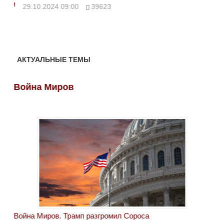
ми
29.10.2024 09:00
39623
28.
АКТУАЛЬНЫЕ ТЕМЫ
Война Миров
Во
Война Миров. Трамп разгромил Сороса
Вой