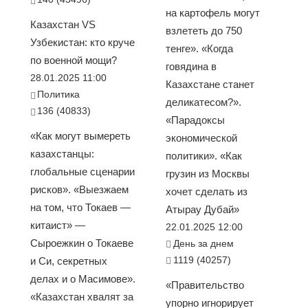
на картофель могут
Казахстан VS
взлететь до 750
Узбекистан: кто круче
тенге». «Когда
по военной мощи?
говядина в
28.01.2025 11:00
Казахстане станет
Политика
деликатесом?».
136 (40833)
«Парадоксы
«Как могут вымереть
экономической
казахстанцы:
политики». «Как
глобальные сценарии
грузин из Москвы
рисков». «Выезжаем
хочет сделать из
на том, что Токаев —
Атырау Дубай»
китаист» —
22.01.2025 12:00
Сыроежкин о Токаеве
День за днем
1119 (40257)
и Си, секретных
делах и о Масимове».
«Правительство
«Казахстан хвалят за
упорно игнорирует