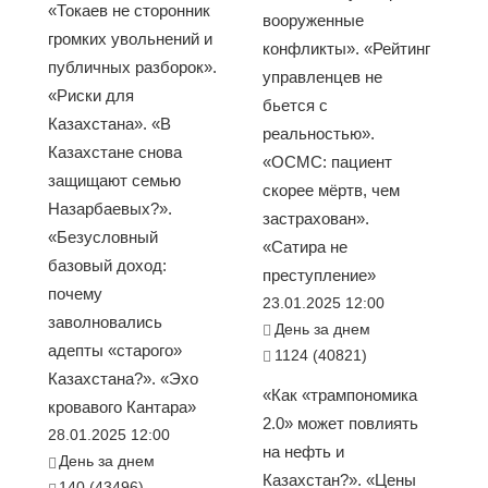
«Токаев не сторонник
вооруженные
громких увольнений и
конфликты». «Рейтинг
публичных разборок».
управленцев не
«Риски для
бьется с
Казахстана». «В
реальностью».
Казахстане снова
«ОСМС: пациент
защищают семью
скорее мёртв, чем
Назарбаевых?».
застрахован».
«Безусловный
«Сатира не
базовый доход:
преступление»
почему
23.01.2025 12:00
заволновались
День за днем
адепты «старого»
1124 (40821)
Казахстана?». «Эхо
«Как «трампономика
кровавого Кантара»
2.0» может повлиять
28.01.2025 12:00
на нефть и
День за днем
Казахстан?». «Цены
140 (43496)