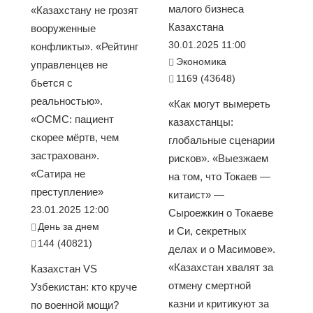
малого бизнеса
«Казахстану не грозят
Казахстана
вооруженные
30.01.2025 11:00
конфликты». «Рейтинг
Экономика
управленцев не
1169 (43648)
бьется с
реальностью».
«Как могут вымереть
«ОСМС: пациент
казахстанцы:
скорее мёртв, чем
глобальные сценарии
застрахован».
рисков». «Выезжаем
«Сатира не
на том, что Токаев —
преступление»
китаист» —
23.01.2025 12:00
Сыроежкин о Токаеве
День за днем
и Си, секретных
144 (40821)
делах и о Масимове».
«Казахстан хвалят за
Казахстан VS
отмену смертной
Узбекистан: кто круче
казни и критикуют за
по военной мощи?