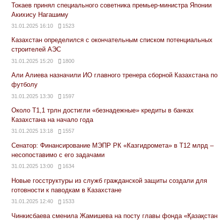
Токаев принял специального советника премьер-министра Японии
Акихису Нагашиму
31.01.2025 16:10
1523
Казахстан определился с окончательным списком потенциальных
строителей АЭС
31.01.2025 15:20
1800
Али Алиева назначили ИО главного тренера сборной Казахстана по
футболу
31.01.2025 13:30
1597
Около Т1,1 трлн достигли «безнадежные» кредиты в банках
Казахстана на начало года
31.01.2025 13:18
1557
Сенатор: Финансирование МЭПР РК «Казгидромета» в Т12 млрд –
несопоставимо с его задачами
31.01.2025 13:00
1634
Новые госструктуры из служб гражданской защиты создали для
готовности к паводкам в Казахстане
31.01.2025 12:40
1533
Чинкисбаева сменила Жамишева на посту главы фонда «Қазақстан