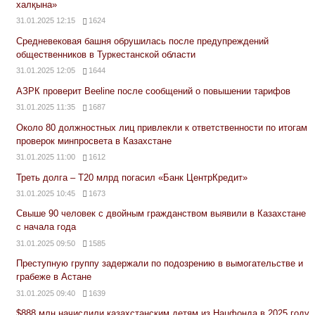
халқына»
31.01.2025 12:15
1624
Средневековая башня обрушилась после предупреждений
общественников в Туркестанской области
31.01.2025 12:05
1644
АЗРК проверит Beeline после сообщений о повышении тарифов
31.01.2025 11:35
1687
Около 80 должностных лиц привлекли к ответственности по итогам
проверок минпросвета в Казахстане
31.01.2025 11:00
1612
Треть долга – Т20 млрд погасил «Банк ЦентрКредит»
31.01.2025 10:45
1673
Свыше 90 человек с двойным гражданством выявили в Казахстане
с начала года
31.01.2025 09:50
1585
Преступную группу задержали по подозрению в вымогательстве и
грабеже в Астане
31.01.2025 09:40
1639
$888 млн начислили казахстанским детям из Нацфонда в 2025 году