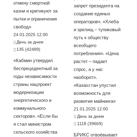
отмену смертной
запрет президента на
казни и критикуют за
создание единых
пытки и ограничения
операторов». «Хлеба
свобод»
и зрелищ – тупиковый
24.01.2025 12:00
путь к обществу
День за днем
всеобщего
135 (42489)
потребления». «Цена
«Кабмин утвердил
растет – падает
беспрецедентный за
спрос, а у нас
годы независимости
наоборот».
страны нацпроект
«Казахстан упустил
модернизации
возможность для
энергетического и
развития майнинга»
коммунального
21.01.2025 12:00
секторов». «Если бы
День за днем
1118 (39669)
я стал министром
сельского хозяйства
БРИКС отвоёвывает