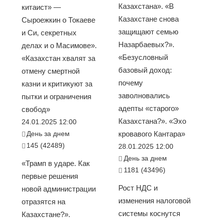
Казахстана». «В
китаист» —
Казахстане снова
Сыроежкин о Токаеве
защищают семью
и Си, секретных
Назарбаевых?».
делах и о Масимове».
«Безусловный
«Казахстан хвалят за
базовый доход:
отмену смертной
почему
казни и критикуют за
заволновались
пытки и ограничения
адепты «старого»
свобод»
Казахстана?». «Эхо
24.01.2025 12:00
День за днем
кровавого Кантара»
145 (42489)
28.01.2025 12:00
День за днем
«Трамп в ударе. Как
1181 (43496)
первые решения
Рост НДС и
новой администрации
изменения налоговой
отразятся на
системы коснутся
Казахстане?».