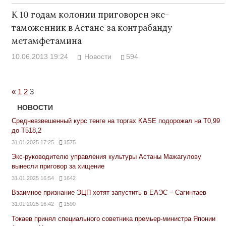
К 10 годам колонии приговорен экс-
таможенник в Астане за контрабанду
метамфетамина
10.06.2013 19:24
Новости
594
Previous
«
1
2
3
Posts
НОВОСТИ
Средневзвешенный курс тенге на торгах KASE подорожал на Т0,99
до Т518,2
31.01.2025 17:25
1575
Экс-руководителю управления культуры Астаны Мажагулову
вынесли приговор за хищение
31.01.2025 16:54
1642
Взаимное признание ЭЦП хотят запустить в ЕАЭС – Сагинтаев
31.01.2025 16:42
1590
Токаев принял специального советника премьер-министра Японии