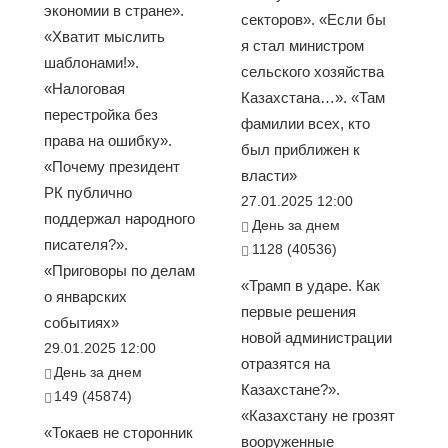
экономии в стране».
секторов». «Если бы
«Хватит мыслить
я стал министром
шаблонами!».
сельского хозяйства
«Налоговая
Казахстана…». «Там
перестройка без
фамилии всех, кто
права на ошибку».
был приближен к
«Почему президент
власти»
РК публично
27.01.2025 12:00
поддержал народного
День за днем
писателя?».
1128 (40536)
«Приговоры по делам
«Трамп в ударе. Как
о январских
первые решения
событиях»
новой администрации
29.01.2025 12:00
отразятся на
День за днем
Казахстане?».
149 (45874)
«Казахстану не грозят
«Токаев не сторонник
вооруженные