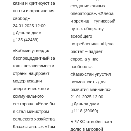
казни и критикуют за
создание единых
пытки и ограничения
операторов». «Хлеба
свобод»
и зрелищ – тупиковый
24.01.2025 12:00
путь к обществу
День за днем
всеобщего
135 (42489)
потребления». «Цена
«Кабмин утвердил
растет – падает
беспрецедентный за
спрос, а у нас
годы независимости
наоборот».
страны нацпроект
«Казахстан упустил
модернизации
возможность для
энергетического и
развития майнинга»
коммунального
21.01.2025 12:00
секторов». «Если бы
День за днем
1118 (39669)
я стал министром
сельского хозяйства
БРИКС отвоёвывает
Казахстана…». «Там
долю в мировой