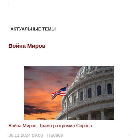
АКТУАЛЬНЫЕ ТЕМЫ
Война Миров
Во
Война Миров. Трамп разгромил Сороса
Вой
08.11.2024 09:00
50969
08.