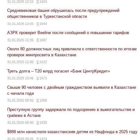
31.01.2025 12:15
1624
Средневековая башня обрушилась после предупреждений
общественников в Туркестанской области
31.01.2025 12:05
1644
АЗРК проверит Beeline после сообщений о повышении тарифов
31.01.2025 11:35
1687
Около 80 должностных лиц привлекли к ответственности по итогам
проверок минпросвета в Казахстане
31.01.2025 11:00
1612
Треть долга – Т20 млрд погасил «Банк ЦентрКредит»
31.01.2025 10:45
1673
Свыше 90 человек с двойным гражданством выявили в Казахстане
с начала года
31.01.2025 09:50
1585
Преступную группу задержали по подозрению в вымогательстве и
грабеже в Астане
31.01.2025 09:40
1639
$888 млн начислили казахстанским детям из Нацфонда в 2025 году
31.01.2025 09:25
1474