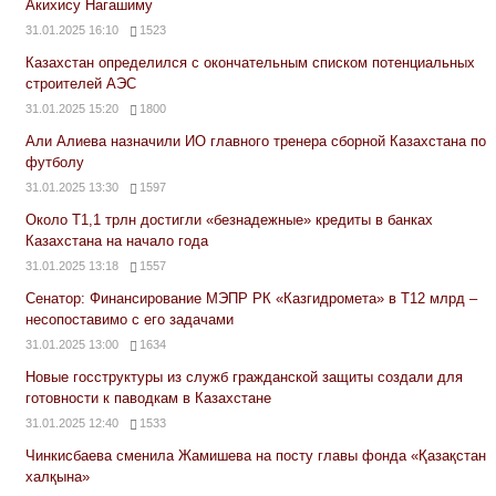
Акихису Нагашиму
31.01.2025 16:10
1523
Казахстан определился с окончательным списком потенциальных
строителей АЭС
31.01.2025 15:20
1800
Али Алиева назначили ИО главного тренера сборной Казахстана по
футболу
31.01.2025 13:30
1597
Около Т1,1 трлн достигли «безнадежные» кредиты в банках
Казахстана на начало года
31.01.2025 13:18
1557
Сенатор: Финансирование МЭПР РК «Казгидромета» в Т12 млрд –
несопоставимо с его задачами
31.01.2025 13:00
1634
Новые госструктуры из служб гражданской защиты создали для
готовности к паводкам в Казахстане
31.01.2025 12:40
1533
Чинкисбаева сменила Жамишева на посту главы фонда «Қазақстан
халқына»