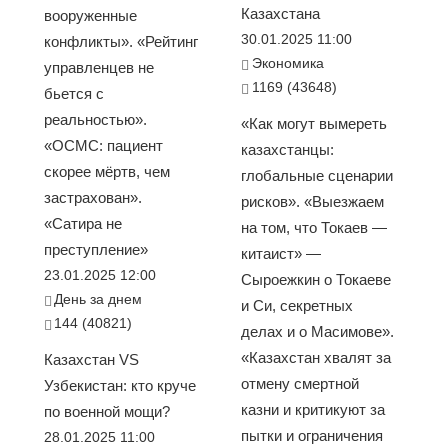
Казахстана
вооруженные
30.01.2025 11:00
конфликты». «Рейтинг
Экономика
управленцев не
1169 (43648)
бьется с
реальностью».
«Как могут вымереть
«ОСМС: пациент
казахстанцы:
скорее мёртв, чем
глобальные сценарии
застрахован».
рисков». «Выезжаем
«Сатира не
на том, что Токаев —
преступление»
китаист» —
23.01.2025 12:00
Сыроежкин о Токаеве
День за днем
и Си, секретных
144 (40821)
делах и о Масимове».
«Казахстан хвалят за
Казахстан VS
отмену смертной
Узбекистан: кто круче
казни и критикуют за
по военной мощи?
пытки и ограничения
28.01.2025 11:00