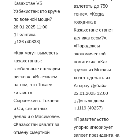
Казахстан VS
взлететь до 750
Узбекистан: кто круче
тенге». «Когда
по военной мощи?
говядина в
28.01.2025 11:00
Казахстане станет
Политика
деликатесом?».
136 (40833)
«Парадоксы
«Как могут вымереть
экономической
казахстанцы:
политики». «Как
глобальные сценарии
грузин из Москвы
рисков». «Выезжаем
хочет сделать из
на том, что Токаев —
Атырау Дубай»
китаист» —
22.01.2025 12:00
Сыроежкин о Токаеве
День за днем
1119 (40257)
и Си, секретных
делах и о Масимове».
«Правительство
«Казахстан хвалят за
упорно игнорирует
отмену смертной
запрет президента на