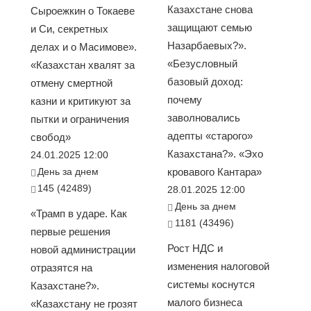
Казахстане снова
Сыроежкин о Токаеве
защищают семью
и Си, секретных
Назарбаевых?».
делах и о Масимове».
«Безусловный
«Казахстан хвалят за
базовый доход:
отмену смертной
почему
казни и критикуют за
заволновались
пытки и ограничения
адепты «старого»
свобод»
Казахстана?». «Эхо
24.01.2025 12:00
День за днем
кровавого Кантара»
145 (42489)
28.01.2025 12:00
День за днем
«Трамп в ударе. Как
1181 (43496)
первые решения
Рост НДС и
новой администрации
изменения налоговой
отразятся на
системы коснутся
Казахстане?».
малого бизнеса
«Казахстану не грозят