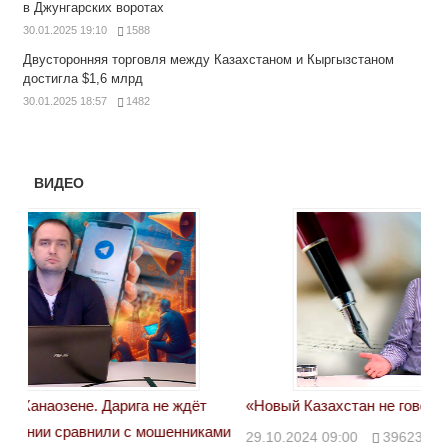
в Джунгарских воротах
30.01.2025 19:10
1588
Двусторонняя торговля между Казахстаном и Кыргызстаном
достигла $1,6 млрд
30.01.2025 18:57
1482
ВИДЕО
«Новый Казахстан не говорит всей правды»
Лон
ми
29.10.2024 09:00
39623
28.