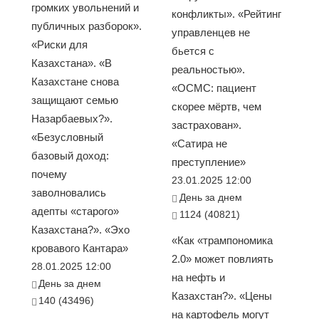
громких увольнений и
конфликты». «Рейтинг
публичных разборок».
управленцев не
«Риски для
бьется с
Казахстана». «В
реальностью».
Казахстане снова
«ОСМС: пациент
защищают семью
скорее мёртв, чем
Назарбаевых?».
застрахован».
«Безусловный
«Сатира не
базовый доход:
преступление»
почему
23.01.2025 12:00
заволновались
День за днем
адепты «старого»
1124 (40821)
Казахстана?». «Эхо
«Как «трампономика
кровавого Кантара»
2.0» может повлиять
28.01.2025 12:00
на нефть и
День за днем
Казахстан?». «Цены
140 (43496)
на картофель могут