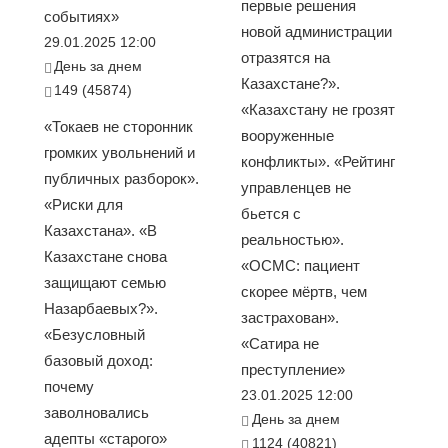
первые решения
событиях»
новой администрации
29.01.2025 12:00
отразятся на
День за днем
Казахстане?».
149 (45874)
«Казахстану не грозят
«Токаев не сторонник
вооруженные
громких увольнений и
конфликты». «Рейтинг
публичных разборок».
управленцев не
«Риски для
бьется с
Казахстана». «В
реальностью».
Казахстане снова
«ОСМС: пациент
защищают семью
скорее мёртв, чем
Назарбаевых?».
застрахован».
«Безусловный
«Сатира не
базовый доход:
преступление»
почему
23.01.2025 12:00
заволновались
День за днем
адепты «старого»
1124 (40821)