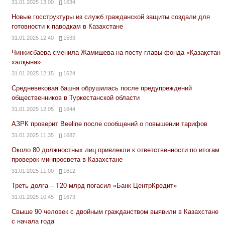
31.01.2025 13:00
1634
Новые госструктуры из служб гражданской защиты создали для
готовности к паводкам в Казахстане
31.01.2025 12:40
1533
Чинкисбаева сменила Жамишева на посту главы фонда «Қазақстан
халқына»
31.01.2025 12:15
1624
Средневековая башня обрушилась после предупреждений
общественников в Туркестанской области
31.01.2025 12:05
1644
АЗРК проверит Beeline после сообщений о повышении тарифов
31.01.2025 11:35
1687
Около 80 должностных лиц привлекли к ответственности по итогам
проверок минпросвета в Казахстане
31.01.2025 11:00
1612
Треть долга – Т20 млрд погасил «Банк ЦентрКредит»
31.01.2025 10:45
1673
Свыше 90 человек с двойным гражданством выявили в Казахстане
с начала года