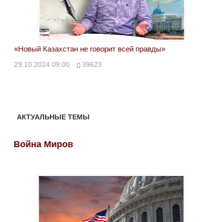
«Новый Казахстан не говорит всей правды»
Лон
ми
29.10.2024 09:00
39623
28.
АКТУАЛЬНЫЕ ТЕМЫ
Война Миров
Во