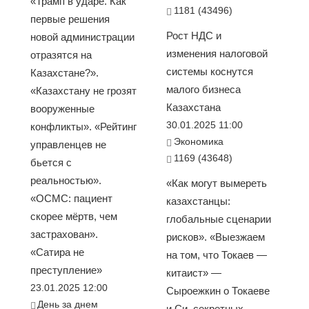
«Трамп в ударе. Как
1181 (43496)
первые решения
Рост НДС и
новой администрации
изменения налоговой
отразятся на
системы коснутся
Казахстане?».
малого бизнеса
«Казахстану не грозят
Казахстана
вооруженные
30.01.2025 11:00
конфликты». «Рейтинг
Экономика
управленцев не
1169 (43648)
бьется с
реальностью».
«Как могут вымереть
«ОСМС: пациент
казахстанцы:
скорее мёртв, чем
глобальные сценарии
застрахован».
рисков». «Выезжаем
«Сатира не
на том, что Токаев —
преступление»
китаист» —
23.01.2025 12:00
Сыроежкин о Токаеве
День за днем
и Си, секретных