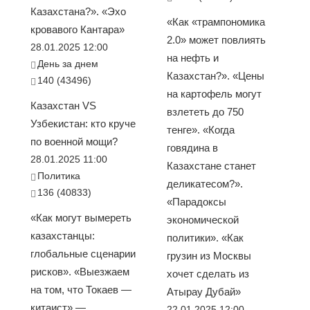
Казахстана?». «Эхо
«Как «трампономика
кровавого Кантара»
2.0» может повлиять
28.01.2025 12:00
на нефть и
День за днем
Казахстан?». «Цены
140 (43496)
на картофель могут
Казахстан VS
взлететь до 750
Узбекистан: кто круче
тенге». «Когда
по военной мощи?
говядина в
28.01.2025 11:00
Казахстане станет
Политика
деликатесом?».
136 (40833)
«Парадоксы
«Как могут вымереть
экономической
казахстанцы:
политики». «Как
глобальные сценарии
грузин из Москвы
рисков». «Выезжаем
хочет сделать из
на том, что Токаев —
Атырау Дубай»
китаист» —
22.01.2025 12:00