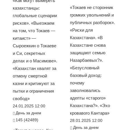
«Как могут вымереть
«Токаев не сторонник
казахстанцы:
громких увольнений и
глобальные сценарии
публичных разборок».
рисков». «Выезжаем
«Риски для
на том, что Токаев —
Казахстана». «В
китаист» —
Казахстане снова
Сыроежкин о Токаеве
защищают семью
и Си, секретных
Назарбаевых?».
делах и о Масимове».
«Безусловный
«Казахстан хвалят за
базовый доход:
отмену смертной
почему
казни и критикуют за
заволновались
пытки и ограничения
адепты «старого»
свобод»
Казахстана?». «Эхо
24.01.2025 12:00
День за днем
кровавого Кантара»
145 (42489)
28.01.2025 12:00
День за днем