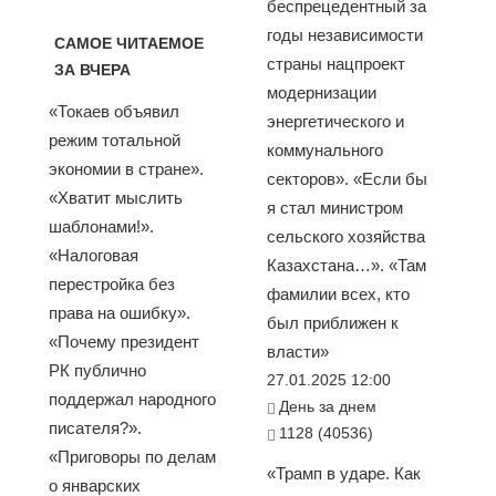
беспрецедентный за
годы независимости
САМОЕ ЧИТАЕМОЕ
страны нацпроект
ЗА ВЧЕРА
модернизации
«Токаев объявил
энергетического и
режим тотальной
коммунального
экономии в стране».
секторов». «Если бы
«Хватит мыслить
я стал министром
шаблонами!».
сельского хозяйства
«Налоговая
Казахстана…». «Там
перестройка без
фамилии всех, кто
права на ошибку».
был приближен к
«Почему президент
власти»
РК публично
27.01.2025 12:00
поддержал народного
День за днем
писателя?».
1128 (40536)
«Приговоры по делам
«Трамп в ударе. Как
о январских