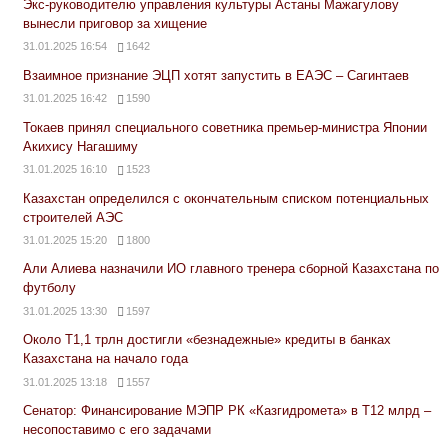
Экс-руководителю управления культуры Астаны Мажагулову
вынесли приговор за хищение
31.01.2025 16:54
1642
Взаимное признание ЭЦП хотят запустить в ЕАЭС – Сагинтаев
31.01.2025 16:42
1590
Токаев принял специального советника премьер-министра Японии
Акихису Нагашиму
31.01.2025 16:10
1523
Казахстан определился с окончательным списком потенциальных
строителей АЭС
31.01.2025 15:20
1800
Али Алиева назначили ИО главного тренера сборной Казахстана по
футболу
31.01.2025 13:30
1597
Около Т1,1 трлн достигли «безнадежные» кредиты в банках
Казахстана на начало года
31.01.2025 13:18
1557
Сенатор: Финансирование МЭПР РК «Казгидромета» в Т12 млрд –
несопоставимо с его задачами