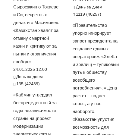
Сыроежкин о Токаеве
День за днем
1119 (40257)
и Си, секретных
делах и о Масимове».
«Правительство
«Казахстан хвалят за
упорно игнорирует
отмену смертной
запрет президента на
казни и критикуют за
создание единых
пытки и ограничения
операторов». «Хлеба
свобод»
и зрелищ – тупиковый
24.01.2025 12:00
путь к обществу
День за днем
всеобщего
135 (42489)
потребления». «Цена
«Кабмин утвердил
растет – падает
беспрецедентный за
спрос, а у нас
годы независимости
наоборот».
страны нацпроект
«Казахстан упустил
модернизации
возможность для
энергетического и
развития майнинга»