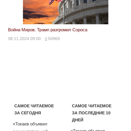
Война Миров. Трамп разгромил Сороса
Вой
08.11.2024 09:00
50969
08.
САМОЕ ЧИТАЕМОЕ
САМОЕ ЧИТАЕМОЕ
ЗА СЕГОДНЯ
ЗА ПОСЛЕДНИЕ 10
ДНЕЙ
«Токаев объявил
«Токаев объявил