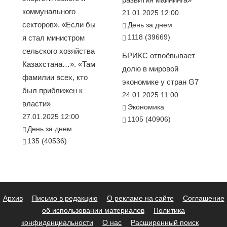
коммунального
21.01.2025 12:00
секторов». «Если бы
День за днем
1118 (39669)
я стал министром
сельского хозяйства
БРИКС отвоёвывает
Казахстана…». «Там
долю в мировой
фамилии всех, кто
экономике у стран G7
был приближен к
24.01.2025 11:00
власти»
Экономика
27.01.2025 12:00
1105 (40906)
День за днем
135 (40536)
Архив
Письмо в редакцию
О рекламе на сайте
Соглашение
об использовании материалов
Политика
конфиденциальности
О нас
Расширенный поиск