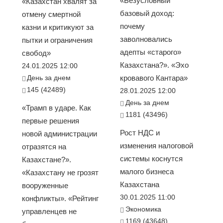
«Безусловный
«Казахстан хвалят за
базовый доход:
отмену смертной
почему
казни и критикуют за
заволновались
пытки и ограничения
адепты «старого»
свобод»
Казахстана?». «Эхо
24.01.2025 12:00
День за днем
кровавого Кантара»
145 (42489)
28.01.2025 12:00
День за днем
«Трамп в ударе. Как
1181 (43496)
первые решения
Рост НДС и
новой администрации
изменения налоговой
отразятся на
системы коснутся
Казахстане?».
малого бизнеса
«Казахстану не грозят
Казахстана
вооруженные
30.01.2025 11:00
конфликты». «Рейтинг
Экономика
управленцев не
1169 (43648)