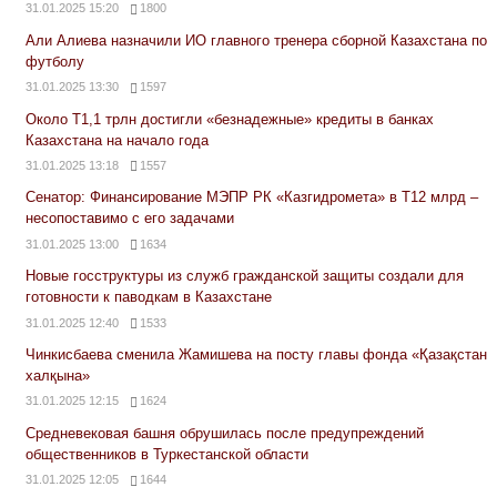
31.01.2025 15:20
1800
Али Алиева назначили ИО главного тренера сборной Казахстана по
футболу
31.01.2025 13:30
1597
Около Т1,1 трлн достигли «безнадежные» кредиты в банках
Казахстана на начало года
31.01.2025 13:18
1557
Сенатор: Финансирование МЭПР РК «Казгидромета» в Т12 млрд –
несопоставимо с его задачами
31.01.2025 13:00
1634
Новые госструктуры из служб гражданской защиты создали для
готовности к паводкам в Казахстане
31.01.2025 12:40
1533
Чинкисбаева сменила Жамишева на посту главы фонда «Қазақстан
халқына»
31.01.2025 12:15
1624
Средневековая башня обрушилась после предупреждений
общественников в Туркестанской области
31.01.2025 12:05
1644