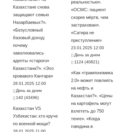
реальностью».
Казахстане снова
«ОСМС: пациент
защищают семью
скорее мёртв, чем
Назарбаевых?».
застрахован».
«Безусловный
«Сатира не
базовый доход:
преступление»
почему
23.01.2025 12:00
заволновались
День за днем
адепты «старого»
1124 (40821)
Казахстана?». «Эхо
«Как «трампономика
кровавого Кантара»
2.0» может повлиять
28.01.2025 12:00
на нефть и
День за днем
Казахстан?». «Цены
140 (43496)
на картофель могут
Казахстан VS
взлететь до 750
Узбекистан: кто круче
тенге». «Когда
по военной мощи?
говядина в
28.01.2025 11:00