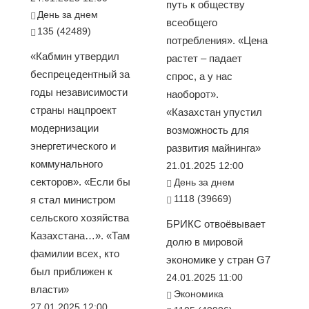
путь к обществу
День за днем
всеобщего
135 (42489)
потребления». «Цена
«Кабмин утвердил
растет – падает
беспрецедентный за
спрос, а у нас
годы независимости
наоборот».
страны нацпроект
«Казахстан упустил
модернизации
возможность для
энергетического и
развития майнинга»
коммунального
21.01.2025 12:00
секторов». «Если бы
День за днем
1118 (39669)
я стал министром
сельского хозяйства
БРИКС отвоёвывает
Казахстана…». «Там
долю в мировой
фамилии всех, кто
экономике у стран G7
был приближен к
24.01.2025 11:00
власти»
Экономика
27.01.2025 12:00