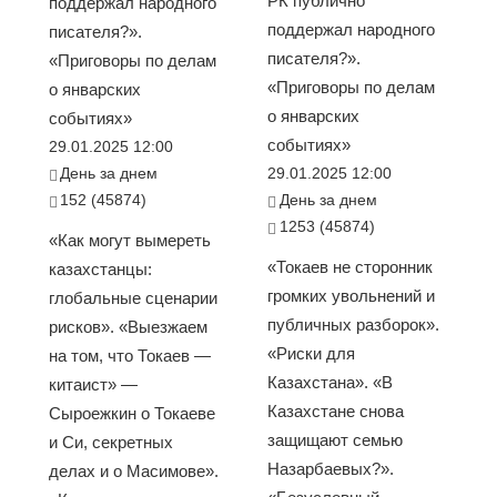
РК публично
поддержал народного
поддержал народного
писателя?».
писателя?».
«Приговоры по делам
«Приговоры по делам
о январских
о январских
событиях»
событиях»
29.01.2025 12:00
День за днем
29.01.2025 12:00
152 (45874)
День за днем
1253 (45874)
«Как могут вымереть
«Токаев не сторонник
казахстанцы:
громких увольнений и
глобальные сценарии
публичных разборок».
рисков». «Выезжаем
«Риски для
на том, что Токаев —
Казахстана». «В
китаист» —
Казахстане снова
Сыроежкин о Токаеве
защищают семью
и Си, секретных
Назарбаевых?».
делах и о Масимове».