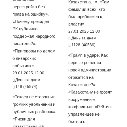
Казахстана…». «Там
перестройка без
фамилии всех, кто
права на ошибку».
был приближен к
«Почему президент
власти»
РК публично
27.01.2025 12:00
поддержал народного
День за днем
писателя?».
1128 (40536)
«Приговоры по делам
«Трамп в ударе. Как
о январских
первые решения
событиях»
новой администрации
29.01.2025 12:00
отразятся на
День за днем
Казахстане?».
149 (45874)
«Казахстану не грозят
«Токаев не сторонник
вооруженные
громких увольнений и
конфликты». «Рейтинг
публичных разборок».
управленцев не
«Риски для
бьется с
Казахстана». «В