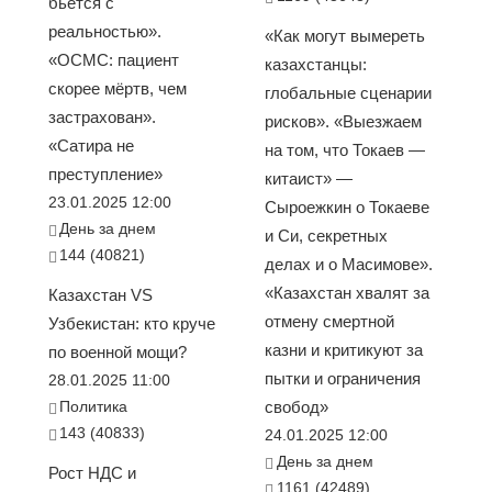
бьется с
реальностью».
«Как могут вымереть
«ОСМС: пациент
казахстанцы:
скорее мёртв, чем
глобальные сценарии
застрахован».
рисков». «Выезжаем
«Сатира не
на том, что Токаев —
преступление»
китаист» —
23.01.2025 12:00
Сыроежкин о Токаеве
День за днем
и Си, секретных
144 (40821)
делах и о Масимове».
«Казахстан хвалят за
Казахстан VS
отмену смертной
Узбекистан: кто круче
казни и критикуют за
по военной мощи?
пытки и ограничения
28.01.2025 11:00
Политика
свобод»
143 (40833)
24.01.2025 12:00
День за днем
Рост НДС и
1161 (42489)