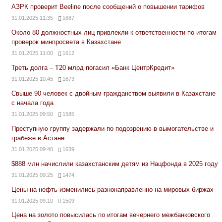
АЗРК проверит Beeline после сообщений о повышении тарифов
31.01.2025 11:35
1687
Около 80 должностных лиц привлекли к ответственности по итогам
проверок минпросвета в Казахстане
31.01.2025 11:00
1612
Треть долга – Т20 млрд погасил «Банк ЦентрКредит»
31.01.2025 10:45
1673
Свыше 90 человек с двойным гражданством выявили в Казахстане
с начала года
31.01.2025 09:50
1585
Преступную группу задержали по подозрению в вымогательстве и
грабеже в Астане
31.01.2025 09:40
1639
$888 млн начислили казахстанским детям из Нацфонда в 2025 году
31.01.2025 09:25
1474
Цены на нефть изменились разнонаправленно на мировых биржах
31.01.2025 09:10
1509
Цена на золото повысилась по итогам вечернего межбанковского