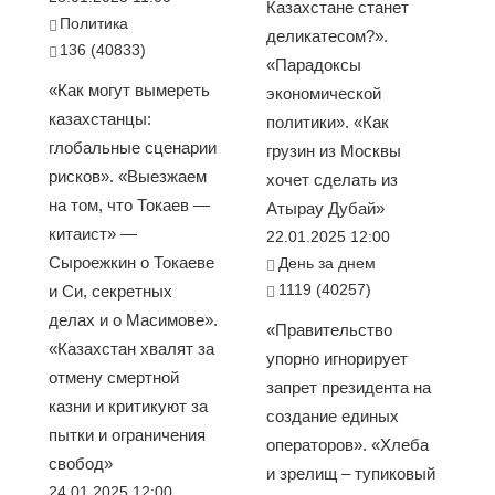
Казахстане станет
Политика
деликатесом?».
136 (40833)
«Парадоксы
«Как могут вымереть
экономической
казахстанцы:
политики». «Как
глобальные сценарии
грузин из Москвы
рисков». «Выезжаем
хочет сделать из
на том, что Токаев —
Атырау Дубай»
китаист» —
22.01.2025 12:00
Сыроежкин о Токаеве
День за днем
1119 (40257)
и Си, секретных
делах и о Масимове».
«Правительство
«Казахстан хвалят за
упорно игнорирует
отмену смертной
запрет президента на
казни и критикуют за
создание единых
пытки и ограничения
операторов». «Хлеба
свобод»
и зрелищ – тупиковый
24.01.2025 12:00