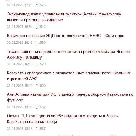
31.01.2025 17:25
1575
Экс-руководителю управления культуры Астаны Мажагулову
вынесли приговор за хищение
31.01.2025 16:54
1642
Взаимное признание ЭЦП хотят запустить в ЕАЭС – Сагинтаев
31.01.2025 16:42
1590
Токаев принял специального советника премьер-министра Японии
Акихису Нагашиму
31.01.2025 16:10
1523
Казахстан определился с окончательным списком потенциальных
строителей АЭС
31.01.2025 15:20
1800
Али Алиева назначили ИО главного тренера сборной Казахстана по
футболу
31.01.2025 13:30
1597
Около Т1,1 трлн достигли «безнадежные» кредиты в банках
Казахстана на начало года
31.01.2025 13:18
1557