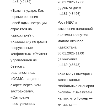
145 (42489)
28.01.2025 12:00
День за днем
«Трамп в ударе. Как
1181 (43496)
первые решения
Рост НДС и
новой администрации
изменения налоговой
отразятся на
системы коснутся
Казахстане?».
малого бизнеса
«Казахстану не грозят
Казахстана
вооруженные
30.01.2025 11:00
конфликты». «Рейтинг
Экономика
управленцев не
1169 (43648)
бьется с
реальностью».
«Как могут вымереть
«ОСМС: пациент
казахстанцы:
скорее мёртв, чем
глобальные сценарии
застрахован».
рисков». «Выезжаем
«Сатира не
на том, что Токаев —
преступление»
китаист» —