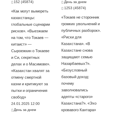
152 (45874)
День за днем
1253 (45874)
«Как могут вымереть
«Токаев не сторонник
казахстанцы:
громких увольнений и
глобальные сценарии
публичных разборок».
рисков». «Выезжаем
«Риски для
на том, что Токаев —
Казахстана». «В
китаист» —
Казахстане снова
Сыроежкин о Токаеве
защищают семью
и Си, секретных
Назарбаевых?».
делах и о Масимове».
«Безусловный
«Казахстан хвалят за
базовый доход:
отмену смертной
почему
казни и критикуют за
заволновались
пытки и ограничения
адепты «старого»
свобод»
Казахстана?». «Эхо
24.01.2025 12:00
День за днем
кровавого Кантара»