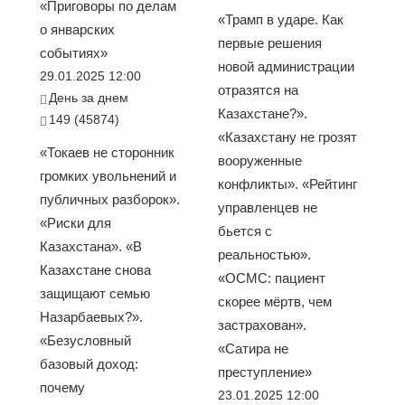
«Приговоры по делам
«Трамп в ударе. Как
о январских
первые решения
событиях»
новой администрации
29.01.2025 12:00
отразятся на
День за днем
Казахстане?».
149 (45874)
«Казахстану не грозят
«Токаев не сторонник
вооруженные
громких увольнений и
конфликты». «Рейтинг
публичных разборок».
управленцев не
«Риски для
бьется с
Казахстана». «В
реальностью».
Казахстане снова
«ОСМС: пациент
защищают семью
скорее мёртв, чем
Назарбаевых?».
застрахован».
«Безусловный
«Сатира не
базовый доход:
преступление»
почему
23.01.2025 12:00