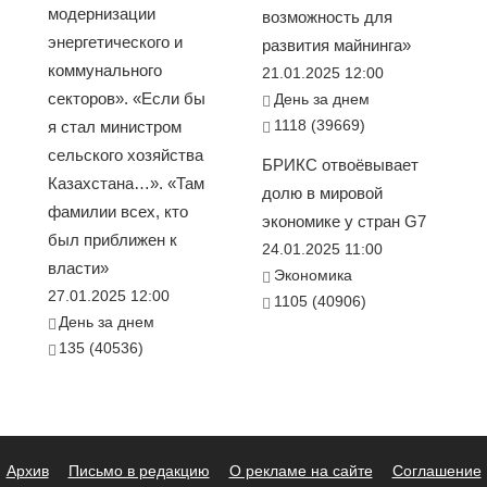
модернизации
возможность для
энергетического и
развития майнинга»
коммунального
21.01.2025 12:00
секторов». «Если бы
День за днем
1118 (39669)
я стал министром
сельского хозяйства
БРИКС отвоёвывает
Казахстана…». «Там
долю в мировой
фамилии всех, кто
экономике у стран G7
был приближен к
24.01.2025 11:00
власти»
Экономика
27.01.2025 12:00
1105 (40906)
День за днем
135 (40536)
Архив
Письмо в редакцию
О рекламе на сайте
Соглашение