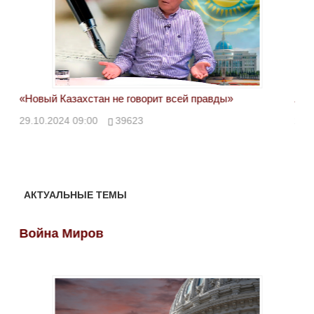
«Новый Казахстан не говорит всей правды»
Лон
ми
29.10.2024 09:00
39623
28.
АКТУАЛЬНЫЕ ТЕМЫ
Война Миров
Во