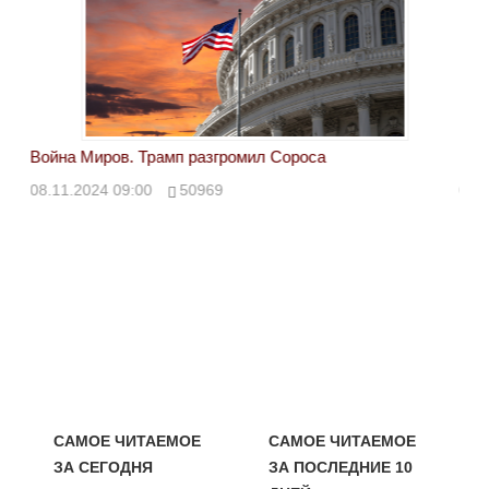
Война Миров. Трамп разгромил Сороса
Вой
08.11.2024 09:00
50969
08.
САМОЕ ЧИТАЕМОЕ
САМОЕ ЧИТАЕМОЕ
ЗА СЕГОДНЯ
ЗА ПОСЛЕДНИЕ 10