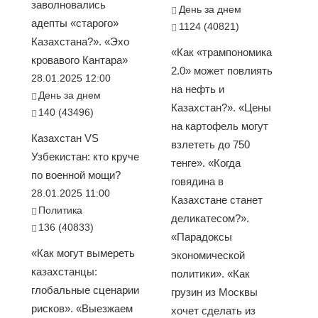
заволновались
День за днем
адепты «старого»
1124 (40821)
Казахстана?». «Эхо
«Как «трампономика
кровавого Кантара»
2.0» может повлиять
28.01.2025 12:00
на нефть и
День за днем
Казахстан?». «Цены
140 (43496)
на картофель могут
Казахстан VS
взлететь до 750
Узбекистан: кто круче
тенге». «Когда
по военной мощи?
говядина в
28.01.2025 11:00
Казахстане станет
Политика
деликатесом?».
136 (40833)
«Парадоксы
«Как могут вымереть
экономической
казахстанцы:
политики». «Как
глобальные сценарии
грузин из Москвы
рисков». «Выезжаем
хочет сделать из