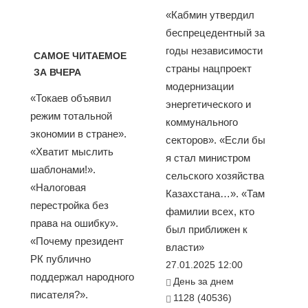
«Кабмин утвердил
беспрецедентный за
годы независимости
САМОЕ ЧИТАЕМОЕ
страны нацпроект
ЗА ВЧЕРА
модернизации
«Токаев объявил
энергетического и
режим тотальной
коммунального
экономии в стране».
секторов». «Если бы
«Хватит мыслить
я стал министром
шаблонами!».
сельского хозяйства
«Налоговая
Казахстана…». «Там
перестройка без
фамилии всех, кто
права на ошибку».
был приближен к
«Почему президент
власти»
РК публично
27.01.2025 12:00
поддержал народного
День за днем
писателя?».
1128 (40536)