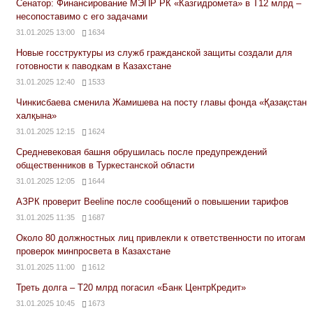
Сенатор: Финансирование МЭПР РК «Казгидромета» в Т12 млрд –
несопоставимо с его задачами
31.01.2025 13:00
1634
Новые госструктуры из служб гражданской защиты создали для
готовности к паводкам в Казахстане
31.01.2025 12:40
1533
Чинкисбаева сменила Жамишева на посту главы фонда «Қазақстан
халқына»
31.01.2025 12:15
1624
Средневековая башня обрушилась после предупреждений
общественников в Туркестанской области
31.01.2025 12:05
1644
АЗРК проверит Beeline после сообщений о повышении тарифов
31.01.2025 11:35
1687
Около 80 должностных лиц привлекли к ответственности по итогам
проверок минпросвета в Казахстане
31.01.2025 11:00
1612
Треть долга – Т20 млрд погасил «Банк ЦентрКредит»
31.01.2025 10:45
1673