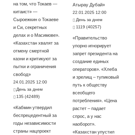
на том, что Токаев —
Атырау Дубай»
китаист» —
22.01.2025 12:00
Сыроежкин о Токаеве
День за днем
1119 (40257)
и Си, секретных
делах и о Масимове».
«Правительство
«Казахстан хвалят за
упорно игнорирует
отмену смертной
запрет президента на
казни и критикуют за
создание единых
пытки и ограничения
операторов». «Хлеба
свобод»
и зрелищ – тупиковый
24.01.2025 12:00
путь к обществу
День за днем
всеобщего
135 (42489)
потребления». «Цена
«Кабмин утвердил
растет – падает
беспрецедентный за
спрос, а у нас
годы независимости
наоборот».
страны нацпроект
«Казахстан упустил