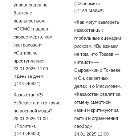
Экономика
управленцев не
1169 (43648)
бьется с
реальностью».
«Как могут вымереть
«ОСМС: пациент
казахстанцы:
скорее мёртв, чем
глобальные сценарии
застрахован».
рисков». «Выезжаем
«Сатира не
на том, что Токаев —
преступление»
китаист» —
23.01.2025 12:00
Сыроежкин о Токаеве
День за днем
и Си, секретных
144 (40821)
делах и о Масимове».
«Казахстан хвалят за
Казахстан VS
отмену смертной
Узбекистан: кто круче
казни и критикуют за
по военной мощи?
пытки и ограничения
28.01.2025 11:00
Политика
свобод»
143 (40833)
24.01.2025 12:00