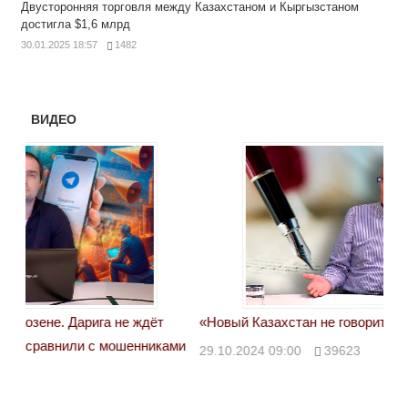
Двусторонняя торговля между Казахстаном и Кыргызстаном
достигла $1,6 млрд
30.01.2025 18:57
1482
ВИДЕО
«Новый Казахстан не говорит всей правды»
Лон
ми
29.10.2024 09:00
39623
28.