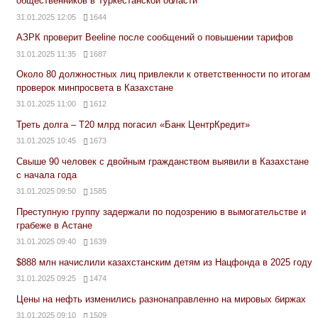
общественников в Туркестанской области
31.01.2025 12:05
1644
АЗРК проверит Beeline после сообщений о повышении тарифов
31.01.2025 11:35
1687
Около 80 должностных лиц привлекли к ответственности по итогам
проверок минпросвета в Казахстане
31.01.2025 11:00
1612
Треть долга – Т20 млрд погасил «Банк ЦентрКредит»
31.01.2025 10:45
1673
Свыше 90 человек с двойным гражданством выявили в Казахстане
с начала года
31.01.2025 09:50
1585
Преступную группу задержали по подозрению в вымогательстве и
грабеже в Астане
31.01.2025 09:40
1639
$888 млн начислили казахстанским детям из Нацфонда в 2025 году
31.01.2025 09:25
1474
Цены на нефть изменились разнонаправленно на мировых биржах
31.01.2025 09:10
1509