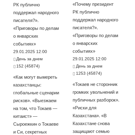
«Почему президент
РК публично
РК публично
поддержал народного
поддержал народного
писателя?».
писателя?».
«Приговоры по делам
«Приговоры по делам
о январских
о январских
событиях»
событиях»
29.01.2025 12:00
День за днем
29.01.2025 12:00
152 (45874)
День за днем
1253 (45874)
«Как могут вымереть
«Токаев не сторонник
казахстанцы:
громких увольнений и
глобальные сценарии
публичных разборок».
рисков». «Выезжаем
«Риски для
на том, что Токаев —
Казахстана». «В
китаист» —
Казахстане снова
Сыроежкин о Токаеве
защищают семью
и Си, секретных