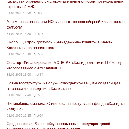
Казахстан определился с окончательным списком потенциальных
строителей АЭС
31.01.2025 15:20
1800
Али Алиева назначили ИО главного тренера сборной Казахстана по
футболу
31.01.2025 13:30
1597
Около Т1,1 трлн достигли «безнадежные» кредиты в банках
Казахстана на начало года
31.01.2025 13:18
1557
Сенатор: Финансирование МЭПР РК «Казгидромета» в Т12 млрд –
несопоставимо с его задачами
31.01.2025 13:00
1634
Новые госструктуры из служб гражданской защиты создали для
готовности к паводкам в Казахстане
31.01.2025 12:40
1533
Чинкисбаева сменила Жамишева на посту главы фонда «Қазақстан
халқына»
31.01.2025 12:15
1624
Средневековая башня обрушилась после предупреждений