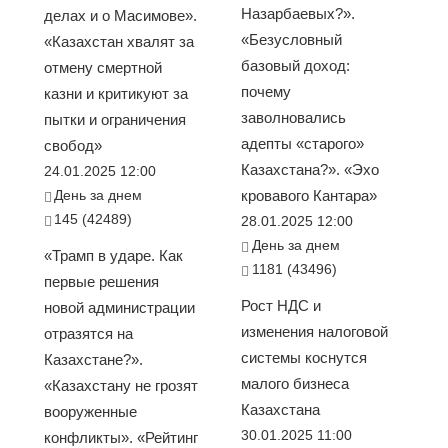
Назарбаевых?».
делах и о Масимове».
«Безусловный
«Казахстан хвалят за
базовый доход:
отмену смертной
почему
казни и критикуют за
заволновались
пытки и ограничения
адепты «старого»
свобод»
Казахстана?». «Эхо
24.01.2025 12:00
День за днем
кровавого Кантара»
145 (42489)
28.01.2025 12:00
День за днем
«Трамп в ударе. Как
1181 (43496)
первые решения
Рост НДС и
новой администрации
изменения налоговой
отразятся на
системы коснутся
Казахстане?».
малого бизнеса
«Казахстану не грозят
Казахстана
вооруженные
30.01.2025 11:00
конфликты». «Рейтинг