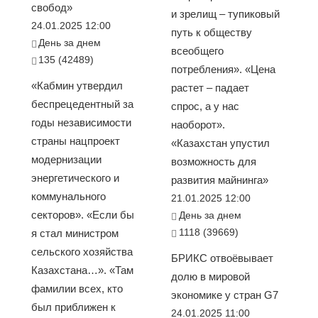
свобод»
и зрелищ – тупиковый
24.01.2025 12:00
путь к обществу
День за днем
всеобщего
135 (42489)
потребления». «Цена
«Кабмин утвердил
растет – падает
беспрецедентный за
спрос, а у нас
годы независимости
наоборот».
страны нацпроект
«Казахстан упустил
модернизации
возможность для
энергетического и
развития майнинга»
коммунального
21.01.2025 12:00
секторов». «Если бы
День за днем
1118 (39669)
я стал министром
сельского хозяйства
БРИКС отвоёвывает
Казахстана…». «Там
долю в мировой
фамилии всех, кто
экономике у стран G7
был приближен к
24.01.2025 11:00