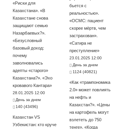
«Риски для
бьется с
Казахстана». «В
реальностью».
Казахстане снова
«ОСМС: пациент
защищают семью
скорее мёртв, чем
Назарбаевых?».
застрахован».
«Безусловный
«Сатира не
базовый доход:
преступление»
почему
23.01.2025 12:00
заволновались
День за днем
адепты «старого»
1124 (40821)
Казахстана?». «Эхо
«Как «трампономика
кровавого Кантара»
2.0» может повлиять
28.01.2025 12:00
на нефть и
День за днем
Казахстан?». «Цены
140 (43496)
на картофель могут
Казахстан VS
взлететь до 750
Узбекистан: кто круче
тенге». «Когда