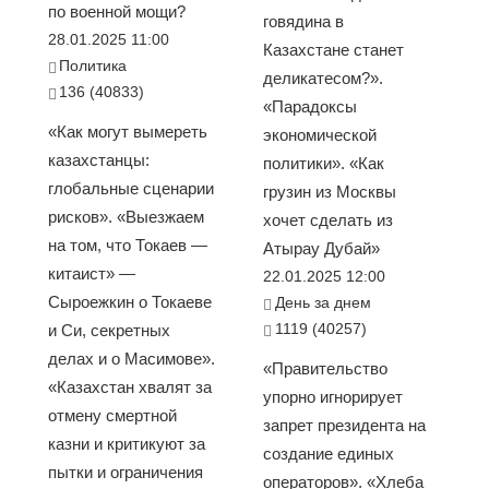
по военной мощи?
говядина в
28.01.2025 11:00
Казахстане станет
Политика
деликатесом?».
136 (40833)
«Парадоксы
«Как могут вымереть
экономической
казахстанцы:
политики». «Как
глобальные сценарии
грузин из Москвы
рисков». «Выезжаем
хочет сделать из
на том, что Токаев —
Атырау Дубай»
китаист» —
22.01.2025 12:00
Сыроежкин о Токаеве
День за днем
1119 (40257)
и Си, секретных
делах и о Масимове».
«Правительство
«Казахстан хвалят за
упорно игнорирует
отмену смертной
запрет президента на
казни и критикуют за
создание единых
пытки и ограничения
операторов». «Хлеба