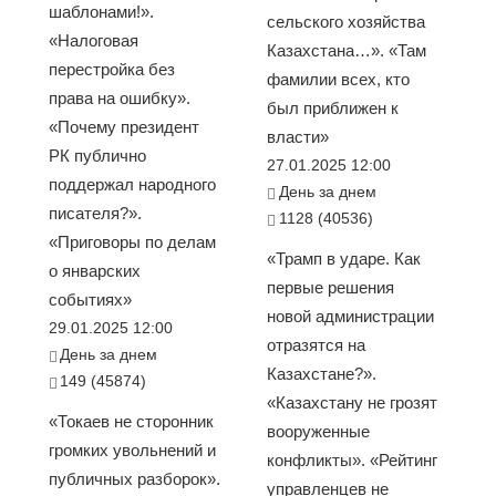
шаблонами!».
сельского хозяйства
«Налоговая
Казахстана…». «Там
перестройка без
фамилии всех, кто
права на ошибку».
был приближен к
«Почему президент
власти»
РК публично
27.01.2025 12:00
поддержал народного
День за днем
писателя?».
1128 (40536)
«Приговоры по делам
«Трамп в ударе. Как
о январских
первые решения
событиях»
новой администрации
29.01.2025 12:00
отразятся на
День за днем
Казахстане?».
149 (45874)
«Казахстану не грозят
«Токаев не сторонник
вооруженные
громких увольнений и
конфликты». «Рейтинг
публичных разборок».
управленцев не