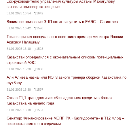
Экс-руководителю управления культуры Астаны Мажагулову
вынесли приговор за хищение
31.01.2025 16:54
1642
Взаимное признание ЭЦП хотят запустить в ЕАЭС – Сагинтаев
31.01.2025 16:42
1590
Токаев принял специального советника премьер-министра Японии
Акихису Нагашиму
31.01.2025 16:10
1523
Казахстан определился с окончательным списком потенциальных
строителей АЭС
31.01.2025 15:20
1800
Али Алиева назначили ИО главного тренера сборной Казахстана по
футболу
31.01.2025 13:30
1597
Около Т1,1 трлн достигли «безнадежные» кредиты в банках
Казахстана на начало года
31.01.2025 13:18
1557
Сенатор: Финансирование МЭПР РК «Казгидромета» в Т12 млрд –
несопоставимо с его задачами