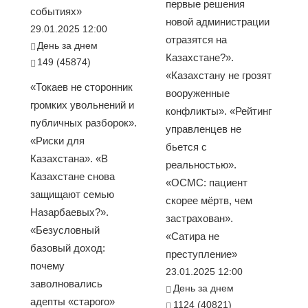
первые решения
событиях»
новой администрации
29.01.2025 12:00
отразятся на
День за днем
Казахстане?».
149 (45874)
«Казахстану не грозят
«Токаев не сторонник
вооруженные
громких увольнений и
конфликты». «Рейтинг
публичных разборок».
управленцев не
«Риски для
бьется с
Казахстана». «В
реальностью».
Казахстане снова
«ОСМС: пациент
защищают семью
скорее мёртв, чем
Назарбаевых?».
застрахован».
«Безусловный
«Сатира не
базовый доход:
преступление»
почему
23.01.2025 12:00
заволновались
День за днем
адепты «старого»
1124 (40821)