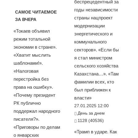
беспрецедентный за
годы независимости
САМОЕ ЧИТАЕМОЕ
страны нацпроект
ЗА ВЧЕРА
модернизации
«Токаев объявил
энергетического и
режим тотальной
коммунального
экономии в стране».
секторов». «Если бы
«Хватит мыслить
я стал министром
шаблонами!».
сельского хозяйства
«Налоговая
Казахстана…». «Там
перестройка без
фамилии всех, кто
права на ошибку».
был приближен к
«Почему президент
власти»
РК публично
27.01.2025 12:00
поддержал народного
День за днем
писателя?».
1128 (40536)
«Приговоры по делам
«Трамп в ударе. Как
о январских