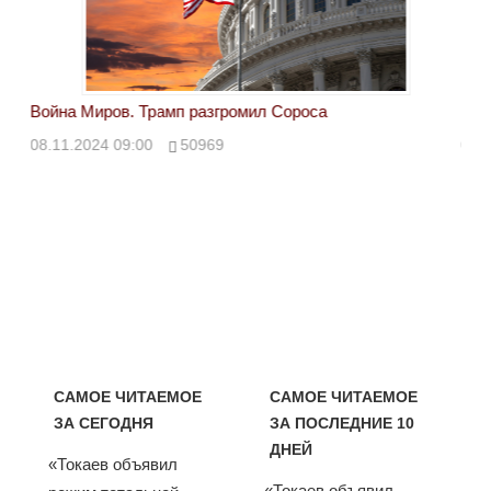
Война Миров. Трамп разгромил Сороса
Вой
08.11.2024 09:00
50969
08.
САМОЕ ЧИТАЕМОЕ
САМОЕ ЧИТАЕМОЕ
ЗА СЕГОДНЯ
ЗА ПОСЛЕДНИЕ 10
ДНЕЙ
«Токаев объявил
«Токаев объявил