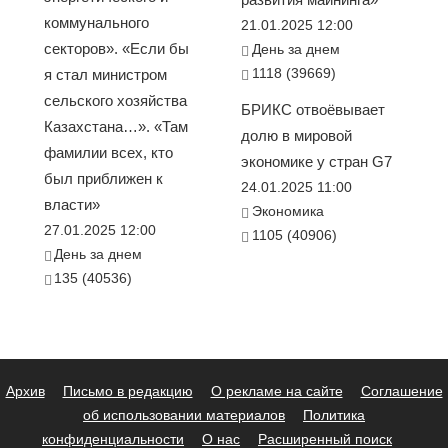
коммунального
21.01.2025 12:00
секторов». «Если бы
День за днем
1118 (39669)
я стал министром
сельского хозяйства
БРИКС отвоёвывает
Казахстана…». «Там
долю в мировой
фамилии всех, кто
экономике у стран G7
был приближен к
24.01.2025 11:00
власти»
Экономика
27.01.2025 12:00
1105 (40906)
День за днем
135 (40536)
Архив
Письмо в редакцию
О рекламе на сайте
Соглашение
об использовании материалов
Политика
конфиденциальности
О нас
Расширенный поиск