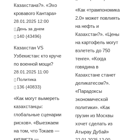
Казахстана?». «Эхо
«Как «трампономика
кровавого Кантара»
2.0» может повлиять
28.01.2025 12:00
на нефть и
День за днем
Казахстан?». «Цены
140 (43496)
на картофель могут
Казахстан VS
взлететь до 750
Узбекистан: кто круче
тенге». «Когда
по военной мощи?
говядина в
28.01.2025 11:00
Казахстане станет
Политика
деликатесом?».
136 (40833)
«Парадоксы
«Как могут вымереть
экономической
казахстанцы:
политики». «Как
глобальные сценарии
грузин из Москвы
рисков». «Выезжаем
хочет сделать из
на том, что Токаев —
Атырау Дубай»
китаист» —
22.01.2025 12:00