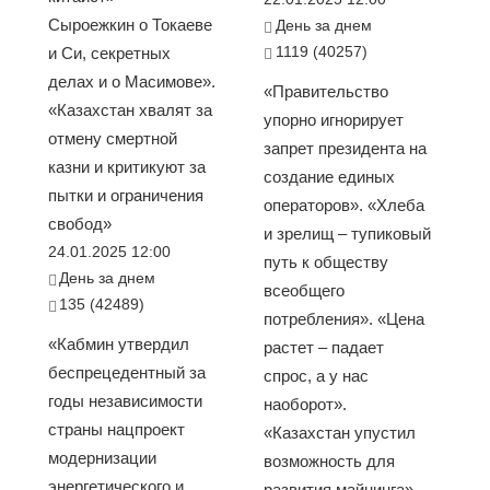
Сыроежкин о Токаеве
День за днем
1119 (40257)
и Си, секретных
делах и о Масимове».
«Правительство
«Казахстан хвалят за
упорно игнорирует
отмену смертной
запрет президента на
казни и критикуют за
создание единых
пытки и ограничения
операторов». «Хлеба
свобод»
и зрелищ – тупиковый
24.01.2025 12:00
путь к обществу
День за днем
всеобщего
135 (42489)
потребления». «Цена
«Кабмин утвердил
растет – падает
беспрецедентный за
спрос, а у нас
годы независимости
наоборот».
страны нацпроект
«Казахстан упустил
модернизации
возможность для
энергетического и
развития майнинга»