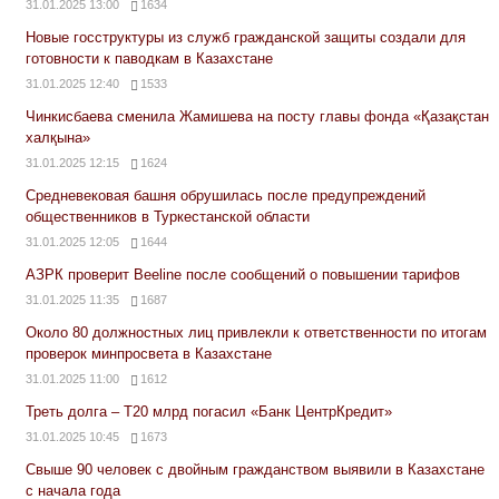
31.01.2025 13:00
1634
Новые госструктуры из служб гражданской защиты создали для
готовности к паводкам в Казахстане
31.01.2025 12:40
1533
Чинкисбаева сменила Жамишева на посту главы фонда «Қазақстан
халқына»
31.01.2025 12:15
1624
Средневековая башня обрушилась после предупреждений
общественников в Туркестанской области
31.01.2025 12:05
1644
АЗРК проверит Beeline после сообщений о повышении тарифов
31.01.2025 11:35
1687
Около 80 должностных лиц привлекли к ответственности по итогам
проверок минпросвета в Казахстане
31.01.2025 11:00
1612
Треть долга – Т20 млрд погасил «Банк ЦентрКредит»
31.01.2025 10:45
1673
Свыше 90 человек с двойным гражданством выявили в Казахстане
с начала года