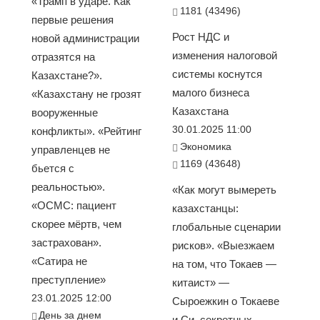
«Трамп в ударе. Как
1181 (43496)
первые решения
Рост НДС и
новой администрации
изменения налоговой
отразятся на
системы коснутся
Казахстане?».
малого бизнеса
«Казахстану не грозят
Казахстана
вооруженные
30.01.2025 11:00
конфликты». «Рейтинг
Экономика
управленцев не
1169 (43648)
бьется с
реальностью».
«Как могут вымереть
«ОСМС: пациент
казахстанцы:
скорее мёртв, чем
глобальные сценарии
застрахован».
рисков». «Выезжаем
«Сатира не
на том, что Токаев —
преступление»
китаист» —
23.01.2025 12:00
Сыроежкин о Токаеве
День за днем
и Си, секретных