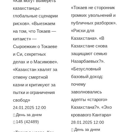
«Как могут вымереть
«Токаев не сторонник
казахстанцы:
громких увольнений и
глобальные сценарии
публичных разборок».
рисков». «Выезжаем
«Риски для
на том, что Токаев —
Казахстана». «В
китаист» —
Казахстане снова
Сыроежкин о Токаеве
защищают семью
и Си, секретных
Назарбаевых?».
делах и о Масимове».
«Безусловный
«Казахстан хвалят за
базовый доход:
отмену смертной
почему
казни и критикуют за
заволновались
пытки и ограничения
адепты «старого»
свобод»
Казахстана?». «Эхо
24.01.2025 12:00
День за днем
кровавого Кантара»
145 (42489)
28.01.2025 12:00
День за днем