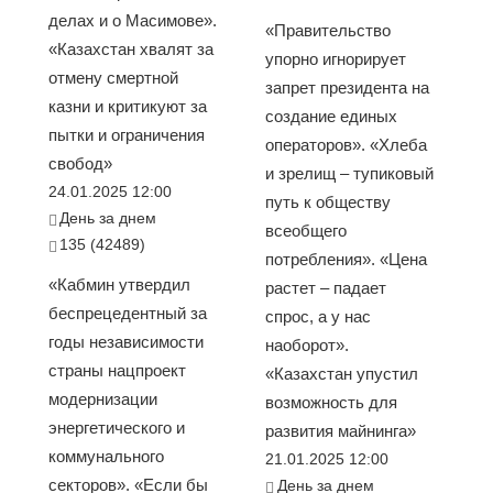
делах и о Масимове».
«Правительство
«Казахстан хвалят за
упорно игнорирует
отмену смертной
запрет президента на
казни и критикуют за
создание единых
пытки и ограничения
операторов». «Хлеба
свобод»
и зрелищ – тупиковый
24.01.2025 12:00
путь к обществу
День за днем
всеобщего
135 (42489)
потребления». «Цена
«Кабмин утвердил
растет – падает
беспрецедентный за
спрос, а у нас
годы независимости
наоборот».
страны нацпроект
«Казахстан упустил
модернизации
возможность для
энергетического и
развития майнинга»
коммунального
21.01.2025 12:00
секторов». «Если бы
День за днем