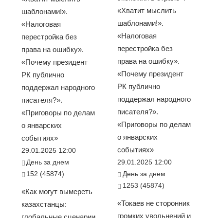
«Хватит мыслить
шаблонами!».
шаблонами!».
«Налоговая
«Налоговая
перестройка без
перестройка без
права на ошибку».
права на ошибку».
«Почему президент
«Почему президент
РК публично
РК публично
поддержал народного
поддержал народного
писателя?».
писателя?».
«Приговоры по делам
«Приговоры по делам
о январских
о январских
событиях»
событиях»
29.01.2025 12:00
День за днем
29.01.2025 12:00
152 (45874)
День за днем
1253 (45874)
«Как могут вымереть
«Токаев не сторонник
казахстанцы:
громких увольнений и
глобальные сценарии