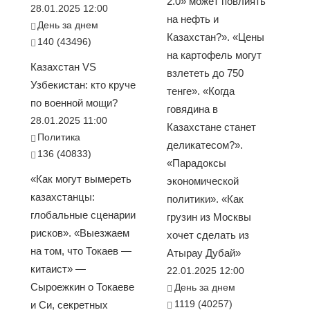
2.0» может повлиять
28.01.2025 12:00
на нефть и
День за днем
Казахстан?». «Цены
140 (43496)
на картофель могут
Казахстан VS
взлететь до 750
Узбекистан: кто круче
тенге». «Когда
по военной мощи?
говядина в
28.01.2025 11:00
Казахстане станет
Политика
деликатесом?».
136 (40833)
«Парадоксы
«Как могут вымереть
экономической
казахстанцы:
политики». «Как
глобальные сценарии
грузин из Москвы
рисков». «Выезжаем
хочет сделать из
на том, что Токаев —
Атырау Дубай»
китаист» —
22.01.2025 12:00
Сыроежкин о Токаеве
День за днем
1119 (40257)
и Си, секретных