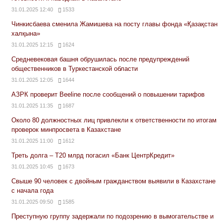
31.01.2025 12:40
1533
Чинкисбаева сменила Жамишева на посту главы фонда «Қазақстан
халқына»
31.01.2025 12:15
1624
Средневековая башня обрушилась после предупреждений
общественников в Туркестанской области
31.01.2025 12:05
1644
АЗРК проверит Beeline после сообщений о повышении тарифов
31.01.2025 11:35
1687
Около 80 должностных лиц привлекли к ответственности по итогам
проверок минпросвета в Казахстане
31.01.2025 11:00
1612
Треть долга – Т20 млрд погасил «Банк ЦентрКредит»
31.01.2025 10:45
1673
Свыше 90 человек с двойным гражданством выявили в Казахстане
с начала года
31.01.2025 09:50
1585
Преступную группу задержали по подозрению в вымогательстве и