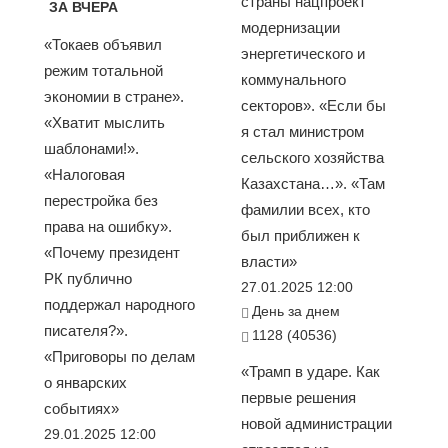
страны нацпроект
ЗА ВЧЕРА
модернизации
«Токаев объявил
энергетического и
режим тотальной
коммунального
экономии в стране».
секторов». «Если бы
«Хватит мыслить
я стал министром
шаблонами!».
сельского хозяйства
«Налоговая
Казахстана…». «Там
перестройка без
фамилии всех, кто
права на ошибку».
был приближен к
«Почему президент
власти»
РК публично
27.01.2025 12:00
поддержал народного
День за днем
писателя?».
1128 (40536)
«Приговоры по делам
«Трамп в ударе. Как
о январских
первые решения
событиях»
новой администрации
29.01.2025 12:00