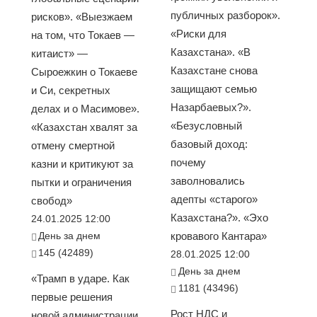
публичных разборок».
рисков». «Выезжаем
«Риски для
на том, что Токаев —
Казахстана». «В
китаист» —
Казахстане снова
Сыроежкин о Токаеве
защищают семью
и Си, секретных
Назарбаевых?».
делах и о Масимове».
«Безусловный
«Казахстан хвалят за
базовый доход:
отмену смертной
почему
казни и критикуют за
заволновались
пытки и ограничения
адепты «старого»
свобод»
Казахстана?». «Эхо
24.01.2025 12:00
День за днем
кровавого Кантара»
145 (42489)
28.01.2025 12:00
День за днем
«Трамп в ударе. Как
1181 (43496)
первые решения
Рост НДС и
новой администрации