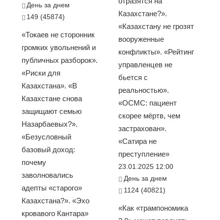
отразятся на
День за днем
Казахстане?».
149 (45874)
«Казахстану не грозят
«Токаев не сторонник
вооруженные
громких увольнений и
конфликты». «Рейтинг
публичных разборок».
управленцев не
«Риски для
бьется с
Казахстана». «В
реальностью».
Казахстане снова
«ОСМС: пациент
защищают семью
скорее мёртв, чем
Назарбаевых?».
застрахован».
«Безусловный
«Сатира не
базовый доход:
преступление»
почему
23.01.2025 12:00
заволновались
День за днем
адепты «старого»
1124 (40821)
Казахстана?». «Эхо
«Как «трампономика
кровавого Кантара»