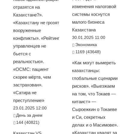
изменения налоговой
отразятся на
системы коснутся
Казахстане?».
малого бизнеса
«Казахстану не грозят
Казахстана
вооруженные
30.01.2025 11:00
конфликты». «Рейтинг
Экономика
управленцев не
1169 (43648)
бьется с
реальностью».
«Как могут вымереть
«ОСМС: пациент
казахстанцы:
скорее мёртв, чем
глобальные сценарии
застрахован».
рисков». «Выезжаем
«Сатира не
на том, что Токаев —
преступление»
китаист» —
23.01.2025 12:00
Сыроежкин о Токаеве
День за днем
и Си, секретных
144 (40821)
делах и о Масимове».
«Казахстан хвалят за
Казахстан VS