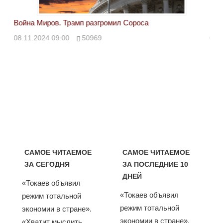
Война Миров. Трамп разгромил Сороса
Вой
08.11.2024 09:00
50969
08.
САМОЕ ЧИТАЕМОЕ
САМОЕ ЧИТАЕМОЕ
ЗА СЕГОДНЯ
ЗА ПОСЛЕДНИЕ 10
ДНЕЙ
«Токаев объявил
«Токаев объявил
режим тотальной
режим тотальной
экономии в стране».
экономии в стране».
«Хватит мыслить