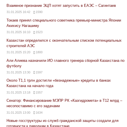
Взаимное признание ЭЦП хотят запустить в ЕАЭС – Сагинтаев
31.01.2025 16:42
1590
Токаев принял специального советника премьер-министра Японии
Акихису Нагашиму
31.01.2025 16:10
1523
Казахстан определился с окончательным списком потенциальных
строителей АЭС
31.01.2025 15:20
1800
Али Алиева назначили ИО главного тренера сборной Казахстана по
футболу
31.01.2025 13:30
1597
Около Т1,1 трлн достигли «безнадежные» кредиты в банках
Казахстана на начало года
31.01.2025 13:18
1557
Сенатор: Финансирование МЭПР РК «Казгидромета» в Т12 млрд –
несопоставимо с его задачами
31.01.2025 13:00
1634
Новые госструктуры из служб гражданской защиты создали для
готовности к паводкам в Казахстане