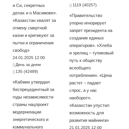
1119 (40257)
и Си, секретных
делах и о Масимове».
«Правительство
«Казахстан хвалят за
упорно игнорирует
отмену смертной
запрет президента на
казни и критикуют за
создание единых
пытки и ограничения
операторов». «Хлеба
свобод»
и зрелищ – тупиковый
24.01.2025 12:00
путь к обществу
День за днем
всеобщего
135 (42489)
потребления». «Цена
«Кабмин утвердил
растет – падает
беспрецедентный за
спрос, а у нас
годы независимости
наоборот».
страны нацпроект
«Казахстан упустил
модернизации
возможность для
энергетического и
развития майнинга»
коммунального
21.01.2025 12:00