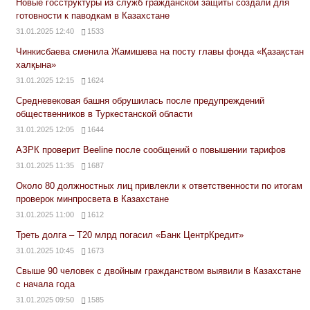
Новые госструктуры из служб гражданской защиты создали для
готовности к паводкам в Казахстане
31.01.2025 12:40
1533
Чинкисбаева сменила Жамишева на посту главы фонда «Қазақстан
халқына»
31.01.2025 12:15
1624
Средневековая башня обрушилась после предупреждений
общественников в Туркестанской области
31.01.2025 12:05
1644
АЗРК проверит Beeline после сообщений о повышении тарифов
31.01.2025 11:35
1687
Около 80 должностных лиц привлекли к ответственности по итогам
проверок минпросвета в Казахстане
31.01.2025 11:00
1612
Треть долга – Т20 млрд погасил «Банк ЦентрКредит»
31.01.2025 10:45
1673
Свыше 90 человек с двойным гражданством выявили в Казахстане
с начала года
31.01.2025 09:50
1585