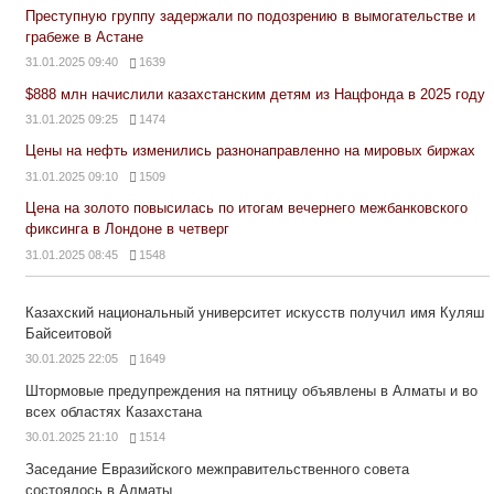
Преступную группу задержали по подозрению в вымогательстве и
грабеже в Астане
31.01.2025 09:40
1639
$888 млн начислили казахстанским детям из Нацфонда в 2025 году
31.01.2025 09:25
1474
Цены на нефть изменились разнонаправленно на мировых биржах
31.01.2025 09:10
1509
Цена на золото повысилась по итогам вечернего межбанковского
фиксинга в Лондоне в четверг
31.01.2025 08:45
1548
Казахский национальный университет искусств получил имя Куляш
Байсеитовой
30.01.2025 22:05
1649
Штормовые предупреждения на пятницу объявлены в Алматы и во
всех областях Казахстана
30.01.2025 21:10
1514
Заседание Евразийского межправительственного совета
состоялось в Алматы