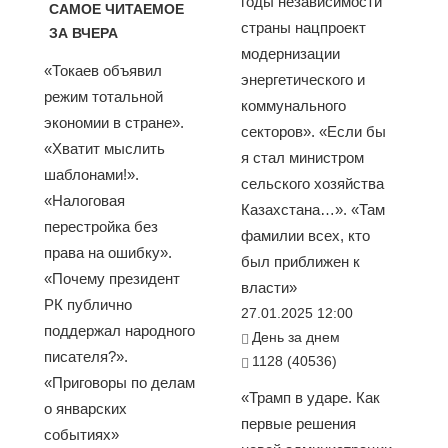
годы независимости
САМОЕ ЧИТАЕМОЕ
страны нацпроект
ЗА ВЧЕРА
модернизации
«Токаев объявил
энергетического и
режим тотальной
коммунального
экономии в стране».
секторов». «Если бы
«Хватит мыслить
я стал министром
шаблонами!».
сельского хозяйства
«Налоговая
Казахстана…». «Там
перестройка без
фамилии всех, кто
права на ошибку».
был приближен к
«Почему президент
власти»
РК публично
27.01.2025 12:00
поддержал народного
День за днем
писателя?».
1128 (40536)
«Приговоры по делам
«Трамп в ударе. Как
о январских
первые решения
событиях»