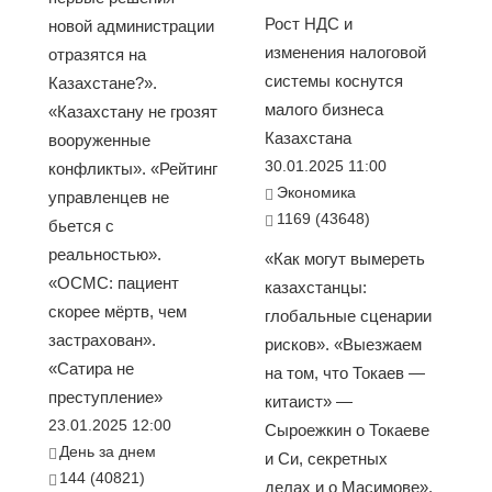
Рост НДС и
новой администрации
изменения налоговой
отразятся на
системы коснутся
Казахстане?».
малого бизнеса
«Казахстану не грозят
Казахстана
вооруженные
30.01.2025 11:00
конфликты». «Рейтинг
Экономика
управленцев не
1169 (43648)
бьется с
реальностью».
«Как могут вымереть
«ОСМС: пациент
казахстанцы:
скорее мёртв, чем
глобальные сценарии
застрахован».
рисков». «Выезжаем
«Сатира не
на том, что Токаев —
преступление»
китаист» —
23.01.2025 12:00
Сыроежкин о Токаеве
День за днем
и Си, секретных
144 (40821)
делах и о Масимове».