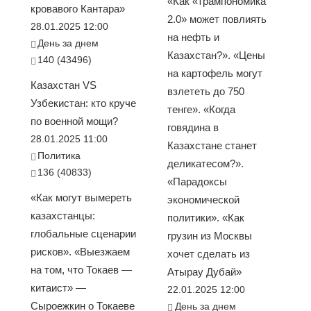
«Как «трампономика
кровавого Кантара»
2.0» может повлиять
28.01.2025 12:00
на нефть и
День за днем
Казахстан?». «Цены
140 (43496)
на картофель могут
Казахстан VS
взлететь до 750
Узбекистан: кто круче
тенге». «Когда
по военной мощи?
говядина в
28.01.2025 11:00
Казахстане станет
Политика
деликатесом?».
136 (40833)
«Парадоксы
«Как могут вымереть
экономической
казахстанцы:
политики». «Как
глобальные сценарии
грузин из Москвы
рисков». «Выезжаем
хочет сделать из
на том, что Токаев —
Атырау Дубай»
китаист» —
22.01.2025 12:00
Сыроежкин о Токаеве
День за днем