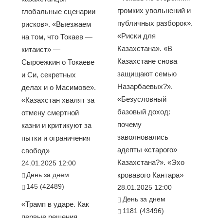
громких увольнений и
глобальные сценарии
публичных разборок».
рисков». «Выезжаем
«Риски для
на том, что Токаев —
Казахстана». «В
китаист» —
Казахстане снова
Сыроежкин о Токаеве
защищают семью
и Си, секретных
Назарбаевых?».
делах и о Масимове».
«Безусловный
«Казахстан хвалят за
базовый доход:
отмену смертной
почему
казни и критикуют за
заволновались
пытки и ограничения
адепты «старого»
свобод»
Казахстана?». «Эхо
24.01.2025 12:00
День за днем
кровавого Кантара»
145 (42489)
28.01.2025 12:00
День за днем
«Трамп в ударе. Как
1181 (43496)
первые решения