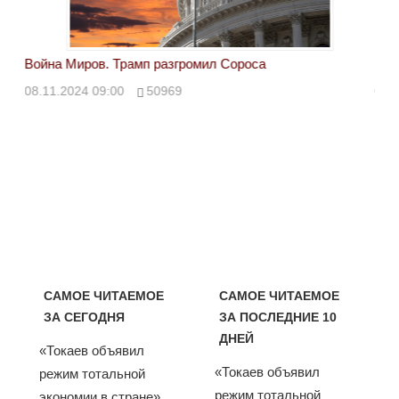
Война Миров. Трамп разгромил Сороса
Вой
08.11.2024 09:00
50969
08.
САМОЕ ЧИТАЕМОЕ
САМОЕ ЧИТАЕМОЕ
ЗА СЕГОДНЯ
ЗА ПОСЛЕДНИЕ 10
ДНЕЙ
«Токаев объявил
«Токаев объявил
режим тотальной
режим тотальной
экономии в стране».