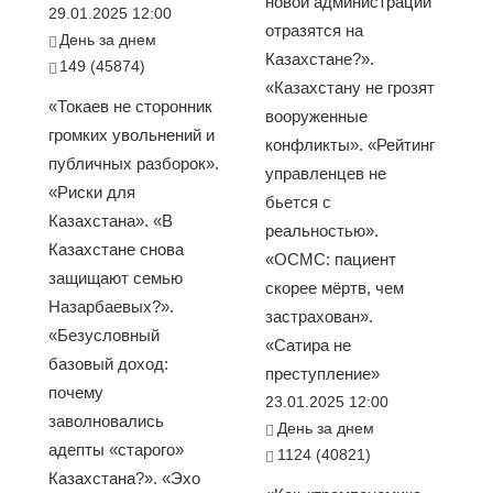
новой администрации
29.01.2025 12:00
отразятся на
День за днем
Казахстане?».
149 (45874)
«Казахстану не грозят
«Токаев не сторонник
вооруженные
громких увольнений и
конфликты». «Рейтинг
публичных разборок».
управленцев не
«Риски для
бьется с
Казахстана». «В
реальностью».
Казахстане снова
«ОСМС: пациент
защищают семью
скорее мёртв, чем
Назарбаевых?».
застрахован».
«Безусловный
«Сатира не
базовый доход:
преступление»
почему
23.01.2025 12:00
заволновались
День за днем
адепты «старого»
1124 (40821)
Казахстана?». «Эхо