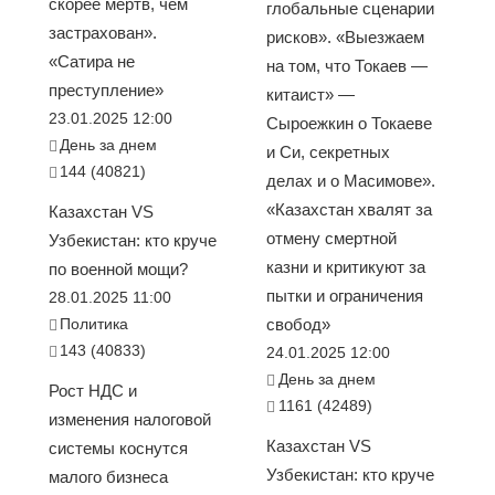
скорее мёртв, чем
глобальные сценарии
застрахован».
рисков». «Выезжаем
«Сатира не
на том, что Токаев —
преступление»
китаист» —
23.01.2025 12:00
Сыроежкин о Токаеве
День за днем
и Си, секретных
144 (40821)
делах и о Масимове».
«Казахстан хвалят за
Казахстан VS
отмену смертной
Узбекистан: кто круче
казни и критикуют за
по военной мощи?
пытки и ограничения
28.01.2025 11:00
Политика
свобод»
143 (40833)
24.01.2025 12:00
День за днем
Рост НДС и
1161 (42489)
изменения налоговой
Казахстан VS
системы коснутся
Узбекистан: кто круче
малого бизнеса