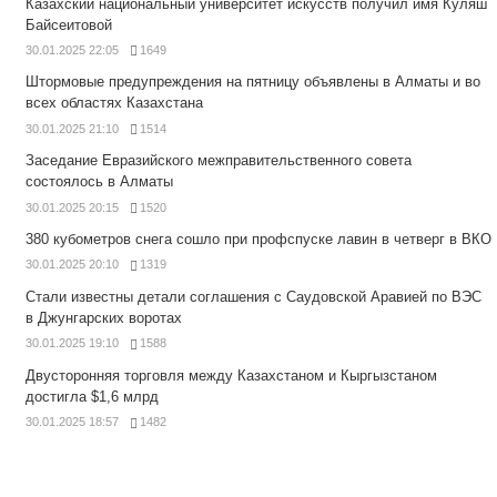
Казахский национальный университет искусств получил имя Куляш
Байсеитовой
30.01.2025 22:05
1649
Штормовые предупреждения на пятницу объявлены в Алматы и во
всех областях Казахстана
30.01.2025 21:10
1514
Заседание Евразийского межправительственного совета
состоялось в Алматы
30.01.2025 20:15
1520
380 кубометров снега сошло при профспуске лавин в четверг в ВКО
30.01.2025 20:10
1319
Стали известны детали соглашения с Саудовской Аравией по ВЭС
в Джунгарских воротах
30.01.2025 19:10
1588
Двусторонняя торговля между Казахстаном и Кыргызстаном
достигла $1,6 млрд
30.01.2025 18:57
1482