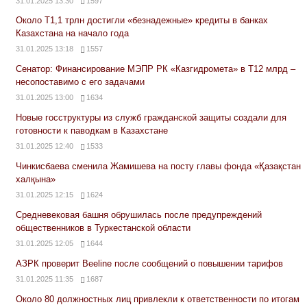
31.01.2025 13:30
1597
Около Т1,1 трлн достигли «безнадежные» кредиты в банках
Казахстана на начало года
31.01.2025 13:18
1557
Сенатор: Финансирование МЭПР РК «Казгидромета» в Т12 млрд –
несопоставимо с его задачами
31.01.2025 13:00
1634
Новые госструктуры из служб гражданской защиты создали для
готовности к паводкам в Казахстане
31.01.2025 12:40
1533
Чинкисбаева сменила Жамишева на посту главы фонда «Қазақстан
халқына»
31.01.2025 12:15
1624
Средневековая башня обрушилась после предупреждений
общественников в Туркестанской области
31.01.2025 12:05
1644
АЗРК проверит Beeline после сообщений о повышении тарифов
31.01.2025 11:35
1687
Около 80 должностных лиц привлекли к ответственности по итогам