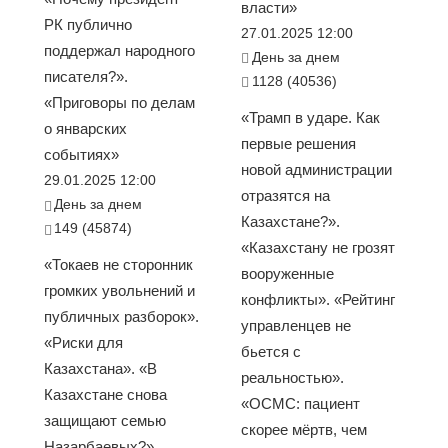
власти»
РК публично
27.01.2025 12:00
поддержал народного
День за днем
писателя?».
1128 (40536)
«Приговоры по делам
«Трамп в ударе. Как
о январских
первые решения
событиях»
новой администрации
29.01.2025 12:00
отразятся на
День за днем
Казахстане?».
149 (45874)
«Казахстану не грозят
«Токаев не сторонник
вооруженные
громких увольнений и
конфликты». «Рейтинг
публичных разборок».
управленцев не
«Риски для
бьется с
Казахстана». «В
реальностью».
Казахстане снова
«ОСМС: пациент
защищают семью
скорее мёртв, чем
Назарбаевых?».