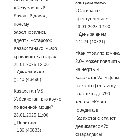
застрахован».
«Безусловный
«Сатира не
базовый доход:
преступление»
почему
23.01.2025 12:00
заволновались
День за днем
адепты «старого»
1124 (40821)
Казахстана?». «Эхо
«Как «трампономика
кровавого Кантара»
2.0» может повлиять
28.01.2025 12:00
на нефть и
День за днем
Казахстан?». «Цены
140 (43496)
на картофель могут
Казахстан VS
взлететь до 750
Узбекистан: кто круче
тенге». «Когда
по военной мощи?
говядина в
28.01.2025 11:00
Казахстане станет
Политика
деликатесом?».
136 (40833)
«Парадоксы