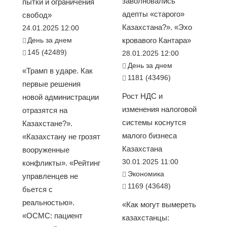
заволновались
пытки и ограничения
адепты «старого»
свобод»
Казахстана?». «Эхо
24.01.2025 12:00
День за днем
кровавого Кантара»
145 (42489)
28.01.2025 12:00
День за днем
«Трамп в ударе. Как
1181 (43496)
первые решения
Рост НДС и
новой администрации
изменения налоговой
отразятся на
системы коснутся
Казахстане?».
малого бизнеса
«Казахстану не грозят
Казахстана
вооруженные
30.01.2025 11:00
конфликты». «Рейтинг
Экономика
управленцев не
1169 (43648)
бьется с
реальностью».
«Как могут вымереть
«ОСМС: пациент
казахстанцы: