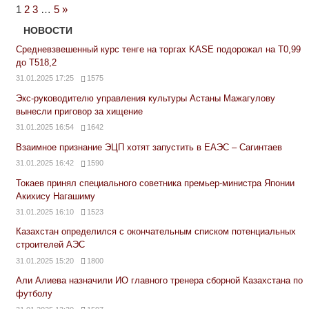
Next
1
2
3
…
5
»
Posts
НОВОСТИ
Средневзвешенный курс тенге на торгах KASE подорожал на Т0,99
до Т518,2
31.01.2025 17:25
1575
Экс-руководителю управления культуры Астаны Мажагулову
вынесли приговор за хищение
31.01.2025 16:54
1642
Взаимное признание ЭЦП хотят запустить в ЕАЭС – Сагинтаев
31.01.2025 16:42
1590
Токаев принял специального советника премьер-министра Японии
Акихису Нагашиму
31.01.2025 16:10
1523
Казахстан определился с окончательным списком потенциальных
строителей АЭС
31.01.2025 15:20
1800
Али Алиева назначили ИО главного тренера сборной Казахстана по
футболу