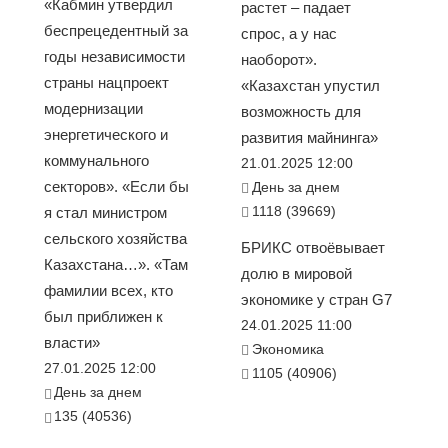
«Кабмин утвердил
растет – падает
беспрецедентный за
спрос, а у нас
годы независимости
наоборот».
страны нацпроект
«Казахстан упустил
модернизации
возможность для
энергетического и
развития майнинга»
коммунального
21.01.2025 12:00
секторов». «Если бы
День за днем
1118 (39669)
я стал министром
сельского хозяйства
БРИКС отвоёвывает
Казахстана…». «Там
долю в мировой
фамилии всех, кто
экономике у стран G7
был приближен к
24.01.2025 11:00
власти»
Экономика
27.01.2025 12:00
1105 (40906)
День за днем
135 (40536)