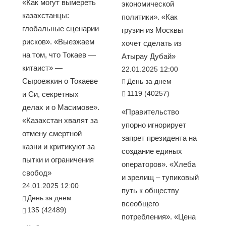
«Как могут вымереть
экономической
казахстанцы:
политики». «Как
глобальные сценарии
грузин из Москвы
рисков». «Выезжаем
хочет сделать из
на том, что Токаев —
Атырау Дубай»
китаист» —
22.01.2025 12:00
Сыроежкин о Токаеве
День за днем
1119 (40257)
и Си, секретных
делах и о Масимове».
«Правительство
«Казахстан хвалят за
упорно игнорирует
отмену смертной
запрет президента на
казни и критикуют за
создание единых
пытки и ограничения
операторов». «Хлеба
свобод»
и зрелищ – тупиковый
24.01.2025 12:00
путь к обществу
День за днем
всеобщего
135 (42489)
потребления». «Цена