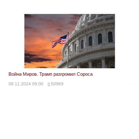
Война Миров. Трамп разгромил Сороса
Вой
08.11.2024 09:00
50969
08.