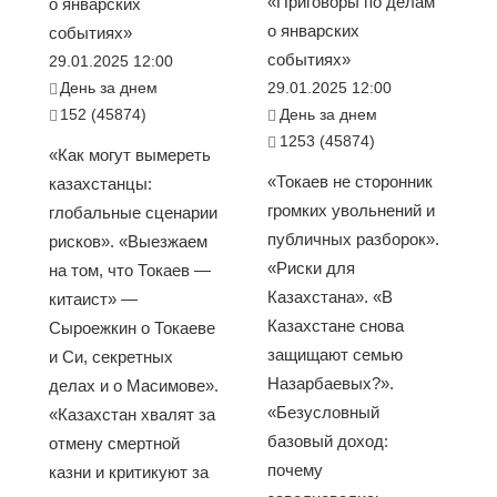
«Приговоры по делам
о январских
о январских
событиях»
событиях»
29.01.2025 12:00
День за днем
29.01.2025 12:00
152 (45874)
День за днем
1253 (45874)
«Как могут вымереть
«Токаев не сторонник
казахстанцы:
громких увольнений и
глобальные сценарии
публичных разборок».
рисков». «Выезжаем
«Риски для
на том, что Токаев —
Казахстана». «В
китаист» —
Казахстане снова
Сыроежкин о Токаеве
защищают семью
и Си, секретных
Назарбаевых?».
делах и о Масимове».
«Безусловный
«Казахстан хвалят за
базовый доход:
отмену смертной
почему
казни и критикуют за