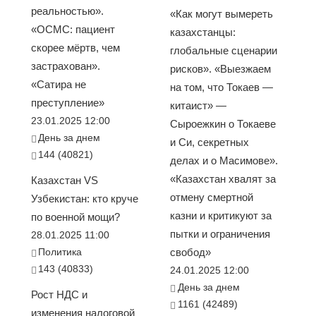
реальностью».
«Как могут вымереть
«ОСМС: пациент
казахстанцы:
скорее мёртв, чем
глобальные сценарии
застрахован».
рисков». «Выезжаем
«Сатира не
на том, что Токаев —
преступление»
китаист» —
23.01.2025 12:00
Сыроежкин о Токаеве
День за днем
и Си, секретных
144 (40821)
делах и о Масимове».
«Казахстан хвалят за
Казахстан VS
отмену смертной
Узбекистан: кто круче
казни и критикуют за
по военной мощи?
пытки и ограничения
28.01.2025 11:00
Политика
свобод»
143 (40833)
24.01.2025 12:00
День за днем
Рост НДС и
1161 (42489)
изменения налоговой