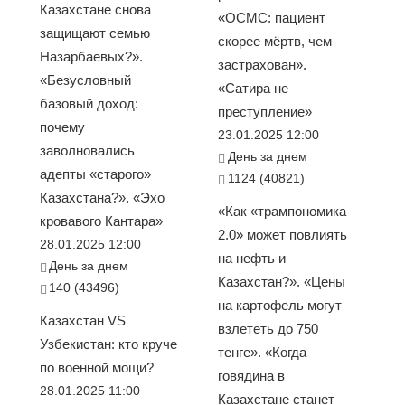
Казахстане снова
«ОСМС: пациент
защищают семью
скорее мёртв, чем
Назарбаевых?».
застрахован».
«Безусловный
«Сатира не
базовый доход:
преступление»
почему
23.01.2025 12:00
заволновались
День за днем
адепты «старого»
1124 (40821)
Казахстана?». «Эхо
«Как «трампономика
кровавого Кантара»
2.0» может повлиять
28.01.2025 12:00
на нефть и
День за днем
Казахстан?». «Цены
140 (43496)
на картофель могут
Казахстан VS
взлететь до 750
Узбекистан: кто круче
тенге». «Когда
по военной мощи?
говядина в
28.01.2025 11:00
Казахстане станет