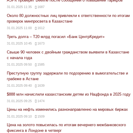
АЗРК проверит Beeline после сообщений о повышении тарифов
31.01.2025 11:35
1687
Около 80 должностных лиц привлекли к ответственности по итогам
проверок минпросвета в Казахстане
31.01.2025 11:00
1612
Треть долга – Т20 млрд погасил «Банк ЦентрКредит»
31.01.2025 10:45
1673
Свыше 90 человек с двойным гражданством выявили в Казахстане
с начала года
31.01.2025 09:50
1585
Преступную группу задержали по подозрению в вымогательстве и
грабеже в Астане
31.01.2025 09:40
1639
$888 млн начислили казахстанским детям из Нацфонда в 2025 году
31.01.2025 09:25
1474
Цены на нефть изменились разнонаправленно на мировых биржах
31.01.2025 09:10
1509
Цена на золото повысилась по итогам вечернего межбанковского
фиксинга в Лондоне в четверг