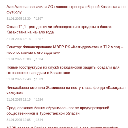
Али Алиева назначили ИО главного тренера сборной Казахстана по
футболу
31.01.2025 13:30
1597
Около Т1,1 трлн достигли «безнадежные» кредиты в банках
Казахстана на начало года
31.01.2025 13:18
1557
Сенатор: Финансирование МЭПР РК «Казгидромета» в Т12 млрд –
несопоставимо с его задачами
31.01.2025 13:00
1634
Новые госструктуры из служб гражданской защиты создали для
готовности к паводкам в Казахстане
31.01.2025 12:40
1533
Чинкисбаева сменила Жамишева на посту главы фонда «Қазақстан
халқына»
31.01.2025 12:15
1624
Средневековая башня обрушилась после предупреждений
общественников в Туркестанской области
31.01.2025 12:05
1644