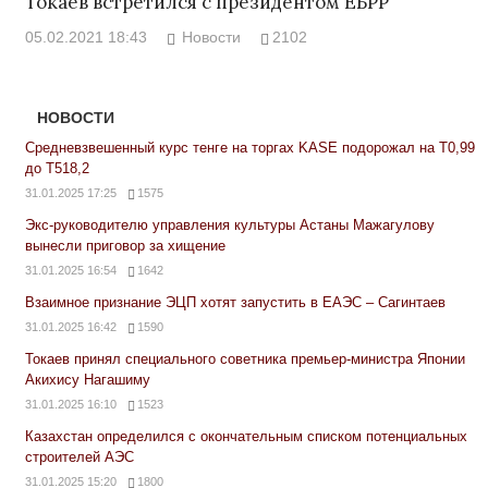
Токаев встретился с президентом ЕБРР
05.02.2021 18:43
Новости
2102
НОВОСТИ
Средневзвешенный курс тенге на торгах KASE подорожал на Т0,99
до Т518,2
31.01.2025 17:25
1575
Экс-руководителю управления культуры Астаны Мажагулову
вынесли приговор за хищение
31.01.2025 16:54
1642
Взаимное признание ЭЦП хотят запустить в ЕАЭС – Сагинтаев
31.01.2025 16:42
1590
Токаев принял специального советника премьер-министра Японии
Акихису Нагашиму
31.01.2025 16:10
1523
Казахстан определился с окончательным списком потенциальных
строителей АЭС
31.01.2025 15:20
1800