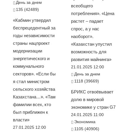
День за днем
всеобщего
135 (42489)
потребления». «Цена
«Кабмин утвердил
растет – падает
беспрецедентный за
спрос, а у нас
годы независимости
наоборот».
страны нацпроект
«Казахстан упустил
модернизации
возможность для
энергетического и
развития майнинга»
коммунального
21.01.2025 12:00
секторов». «Если бы
День за днем
1118 (39669)
я стал министром
сельского хозяйства
БРИКС отвоёвывает
Казахстана…». «Там
долю в мировой
фамилии всех, кто
экономике у стран G7
был приближен к
24.01.2025 11:00
власти»
Экономика
27.01.2025 12:00
1105 (40906)