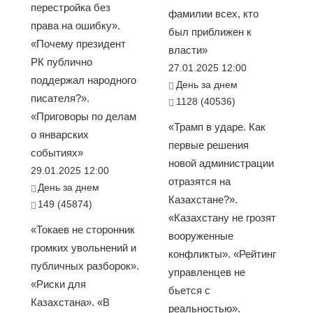
перестройка без
фамилии всех, кто
права на ошибку».
был приближен к
«Почему президент
власти»
РК публично
27.01.2025 12:00
поддержал народного
День за днем
писателя?».
1128 (40536)
«Приговоры по делам
«Трамп в ударе. Как
о январских
первые решения
событиях»
новой администрации
29.01.2025 12:00
отразятся на
День за днем
Казахстане?».
149 (45874)
«Казахстану не грозят
«Токаев не сторонник
вооруженные
громких увольнений и
конфликты». «Рейтинг
публичных разборок».
управленцев не
«Риски для
бьется с
Казахстана». «В
реальностью».