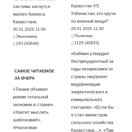
Казахстан VS
системы коснутся
Узбекистан: кто круче
малого бизнеса
по военной мощи?
Казахстана
28.01.2025 11:00
30.01.2025 11:00
Политика
Экономика
1129 (40833)
143 (43648)
«Кабмин утвердил
беспрецедентный за
годы независимости
САМОЕ ЧИТАЕМОЕ
страны нацпроект
ЗА ВЧЕРА
модернизации
«Токаев объявил
энергетического и
режим тотальной
коммунального
экономии в стране».
секторов». «Если бы
«Хватит мыслить
я стал министром
шаблонами!».
сельского хозяйства
«Налоговая
Казахстана…». «Там