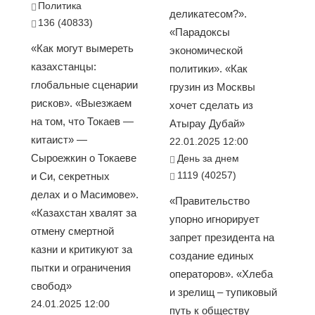
Политика
деликатесом?».
136 (40833)
«Парадоксы
«Как могут вымереть
экономической
казахстанцы:
политики». «Как
глобальные сценарии
грузин из Москвы
рисков». «Выезжаем
хочет сделать из
на том, что Токаев —
Атырау Дубай»
китаист» —
22.01.2025 12:00
Сыроежкин о Токаеве
День за днем
1119 (40257)
и Си, секретных
делах и о Масимове».
«Правительство
«Казахстан хвалят за
упорно игнорирует
отмену смертной
запрет президента на
казни и критикуют за
создание единых
пытки и ограничения
операторов». «Хлеба
свобод»
и зрелищ – тупиковый
24.01.2025 12:00
путь к обществу