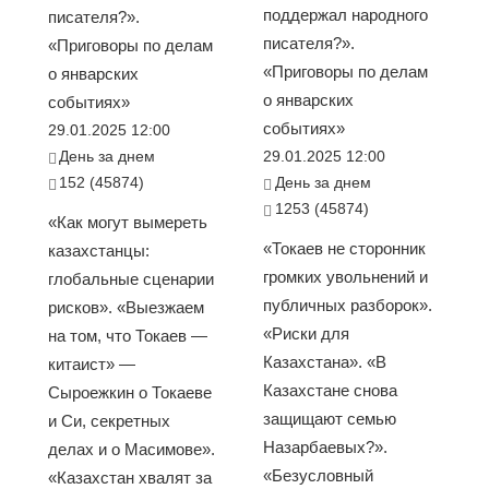
поддержал народного
писателя?».
писателя?».
«Приговоры по делам
«Приговоры по делам
о январских
о январских
событиях»
событиях»
29.01.2025 12:00
День за днем
29.01.2025 12:00
152 (45874)
День за днем
1253 (45874)
«Как могут вымереть
«Токаев не сторонник
казахстанцы:
громких увольнений и
глобальные сценарии
публичных разборок».
рисков». «Выезжаем
«Риски для
на том, что Токаев —
Казахстана». «В
китаист» —
Казахстане снова
Сыроежкин о Токаеве
защищают семью
и Си, секретных
Назарбаевых?».
делах и о Масимове».
«Безусловный
«Казахстан хвалят за