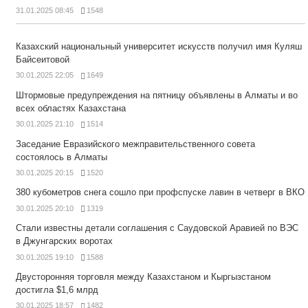
31.01.2025 08:45
1548
Казахский национальный университет искусств получил имя Куляш
Байсеитовой
30.01.2025 22:05
1649
Штормовые предупреждения на пятницу объявлены в Алматы и во
всех областях Казахстана
30.01.2025 21:10
1514
Заседание Евразийского межправительственного совета
состоялось в Алматы
30.01.2025 20:15
1520
380 кубометров снега сошло при профспуске лавин в четверг в ВКО
30.01.2025 20:10
1319
Стали известны детали соглашения с Саудовской Аравией по ВЭС
в Джунгарских воротах
30.01.2025 19:10
1588
Двусторонняя торговля между Казахстаном и Кыргызстаном
достигла $1,6 млрд
30.01.2025 18:57
1482