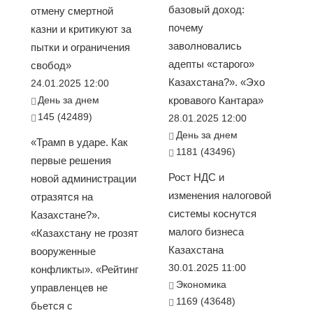
базовый доход:
отмену смертной
почему
казни и критикуют за
заволновались
пытки и ограничения
адепты «старого»
свобод»
Казахстана?». «Эхо
24.01.2025 12:00
День за днем
кровавого Кантара»
145 (42489)
28.01.2025 12:00
День за днем
«Трамп в ударе. Как
1181 (43496)
первые решения
Рост НДС и
новой администрации
изменения налоговой
отразятся на
системы коснутся
Казахстане?».
малого бизнеса
«Казахстану не грозят
Казахстана
вооруженные
30.01.2025 11:00
конфликты». «Рейтинг
Экономика
управленцев не
1169 (43648)
бьется с