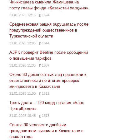
Чинкисбаева сменила Жамишева на
посту главы фонда «Қазақстан халқына»
31.01.2025 12:15
1624
Средневековая башня обрушилась после
предупреждений общественников в
Туркестанской области
31.01.2025 12:05
1644
АЗРК проверит Beeline после сообщений
о повышении тарифов
31.01.2025 11:35
1687
Около 80 должностных лиц привлекли к
ответственности по итогам проверок
минпросвета в Казахстане
31.01.2025 11:00
1612
Треть долга – Т20 млрд погасил «Банк
ЦентрКредит»
31.01.2025 10:45
1673
Свыше 90 человек с двойным
гражданством выявили в Казахстане с
начала года