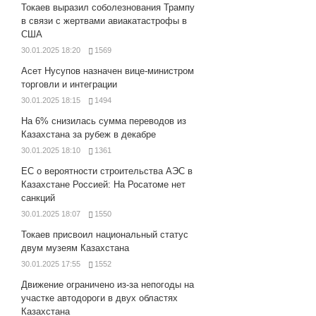
Токаев выразил соболезнования Трампу
в связи с жертвами авиакатастрофы в
США
30.01.2025 18:20
1569
Асет Нусупов назначен вице-министром
торговли и интеграции
30.01.2025 18:15
1494
На 6% снизилась сумма переводов из
Казахстана за рубеж в декабре
30.01.2025 18:10
1361
ЕС о вероятности строительства АЭС в
Казахстане Россией: На Росатоме нет
санкций
30.01.2025 18:07
1550
Токаев присвоил национальный статус
двум музеям Казахстана
30.01.2025 17:55
1552
Движение ограничено из-за непогоды на
участке автодороги в двух областях
Казахстана