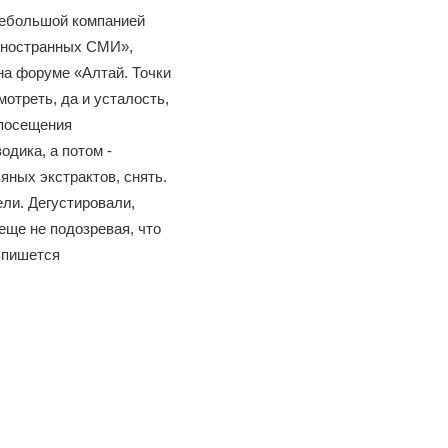
небольшой компанией
иностранных СМИ»,
на форуме «Алтай. Точки
мотреть, да и усталость,
Война Мир
посещения
одика, а потом -
яных экстрактов, снять.
ли. Дегустировали,
 еще не подозревая, что
впишется
Война Миров.
Сороса
08.11.2024 09: