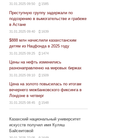
31.01.2025 09:50
1585
Преступную группу задержали по
подозрению в вымогательстве и грабеже
в Астане
31.01.2025 09:40
1639
$888 млн начислили казахстанским
детям из Нацфонда в 2025 году
31.01.2025 09:25
1474
Цены на нефть изменились
разнонаправленно на мировых биржах
31.01.2025 09:10
1509
Цена на золото повысилась по итогам
вечернего межбанковского фиксинга в
Лондоне в четверг
31.01.2025 08:45
1548
Казахский национальный университет
искусств получил имя Куляш
Байсеитовой
30.01.2025 22:05
1649