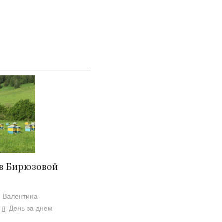
Народ выбрал свет
Странная заб
в Бирюзовой
Дарига не ждё
17.10.2024 17:00
29972
Авиакомпании
мошенниками
Валентина
День за днем
30.10.2024 14: