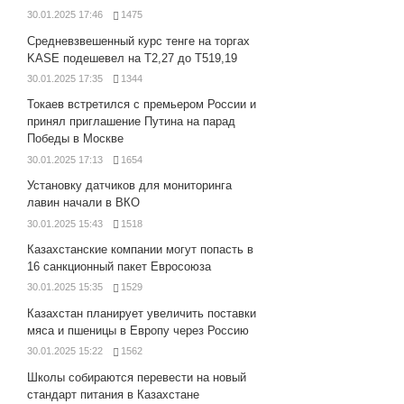
30.01.2025 17:46
1475
Средневзвешенный курс тенге на торгах
KASE подешевел на Т2,27 до Т519,19
30.01.2025 17:35
1344
Токаев встретился с премьером России и
принял приглашение Путина на парад
Победы в Москве
30.01.2025 17:13
1654
Установку датчиков для мониторинга
лавин начали в ВКО
30.01.2025 15:43
1518
Казахстанские компании могут попасть в
16 санкционный пакет Евросоюза
30.01.2025 15:35
1529
Казахстан планирует увеличить поставки
мяса и пшеницы в Европу через Россию
30.01.2025 15:22
1562
Школы собираются перевести на новый
стандарт питания в Казахстане