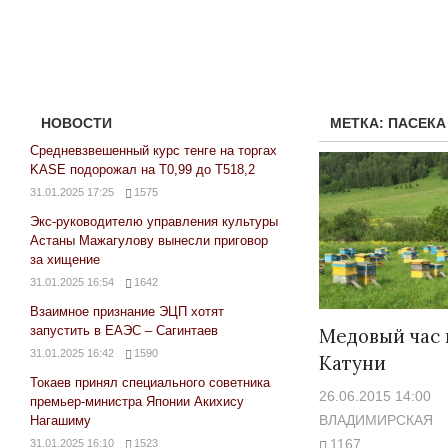
НОВОСТИ
МЕТКА:
ПАСЕКА
Средневзвешенный курс тенге на торгах
KASE подорожал на Т0,99 до Т518,2
31.01.2025 17:25
1575
Экс-руководителю управления культуры
Астаны Мажагулову вынесли приговор
за хищение
31.01.2025 16:54
1642
Взаимное признание ЭЦП хотят
запустить в ЕАЭС – Сагинтаев
Медовый час 
31.01.2025 16:42
1590
Катуни
Токаев принял специального советника
26.06.2015 14:00
премьер-министра Японии Акихису
ВЛАДИМИРСКАЯ
Нагашиму
1167
31.01.2025 16:10
1523