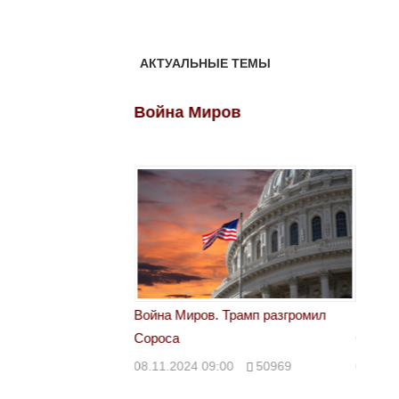
АКТУАЛЬНЫЕ ТЕМЫ
ов
Война Миров
Войн
 Трамп разгромил
Война Миров. Трамп разгромил
Война 
Сороса
Сорос
00
50969
08.11.2024 09:00
50969
08.11.