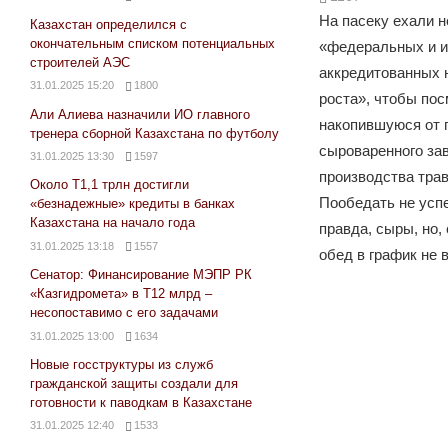
На пасеку ехали 
Казахстан определился с
окончательным списком потенциальных
«федеральных и 
строителей АЭС
аккредитованных 
31.01.2025 15:20
1800
роста», чтобы пос
Али Алиева назначили ИО главного
накопившуюся от 
тренера сборной Казахстана по футболу
сыроваренного зав
31.01.2025 13:30
1597
производства трав
Около Т1,1 трлн достигли
Пообедать не успе
«безнадежные» кредиты в банках
Казахстана на начало года
правда, сыры, но,
31.01.2025 13:18
1557
обед в график не 
Сенатор: Финансирование МЭПР РК
«Казгидромета» в Т12 млрд –
несопоставимо с его задачами
31.01.2025 13:00
1634
Новые госструктуры из служб
гражданской защиты создали для
готовности к паводкам в Казахстане
31.01.2025 12:40
1533