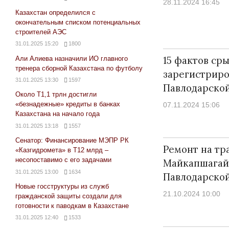
28.11.2024 16:45
Казахстан определился с
окончательным списком потенциальных
строителей АЭС
31.01.2025 15:20
1800
15 фактов ср
Али Алиева назначили ИО главного
тренера сборной Казахстана по футболу
зарегистриро
31.01.2025 13:30
1597
Павлодарской
Около Т1,1 трлн достигли
«безнадежные» кредиты в банках
07.11.2024 15:06
Казахстана на начало года
31.01.2025 13:18
1557
Сенатор: Финансирование МЭПР РК
Ремонт на тр
«Казгидромета» в Т12 млрд –
несопоставимо с его задачами
Майкапшагай
31.01.2025 13:00
1634
Павлодарской
Новые госструктуры из служб
21.10.2024 10:00
гражданской защиты создали для
готовности к паводкам в Казахстане
31.01.2025 12:40
1533