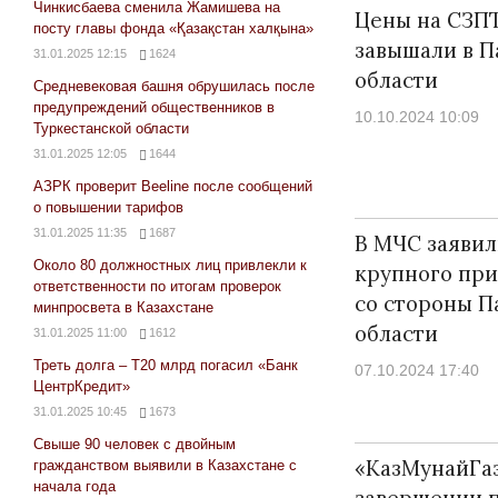
Чинкисбаева сменила Жамишева на
Цены на СЗПТ
посту главы фонда «Қазақстан халқына»
завышали в П
31.01.2025 12:15
1624
области
Средневековая башня обрушилась после
предупреждений общественников в
10.10.2024 10:09
Туркестанской области
31.01.2025 12:05
1644
АЗРК проверит Beeline после сообщений
о повышении тарифов
31.01.2025 11:35
1687
В МЧС заявил
Около 80 должностных лиц привлекли к
крупного пр
ответственности по итогам проверок
со стороны П
минпросвета в Казахстане
области
31.01.2025 11:00
1612
Треть долга – Т20 млрд погасил «Банк
07.10.2024 17:40
ЦентрКредит»
31.01.2025 10:45
1673
Свыше 90 человек с двойным
«КазМунайГаз
гражданством выявили в Казахстане с
начала года
завершении 