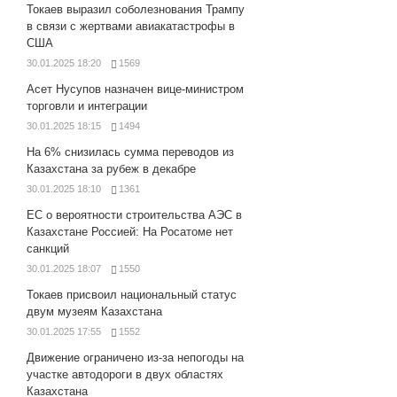
Токаев выразил соболезнования Трампу
в связи с жертвами авиакатастрофы в
США
30.01.2025 18:20
1569
Асет Нусупов назначен вице-министром
торговли и интеграции
30.01.2025 18:15
1494
На 6% снизилась сумма переводов из
Казахстана за рубеж в декабре
30.01.2025 18:10
1361
ЕС о вероятности строительства АЭС в
Казахстане Россией: На Росатоме нет
санкций
30.01.2025 18:07
1550
Токаев присвоил национальный статус
двум музеям Казахстана
30.01.2025 17:55
1552
Движение ограничено из-за непогоды на
участке автодороги в двух областях
Казахстана