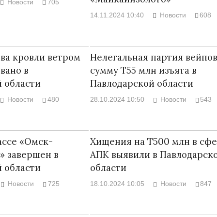
Новости
705
14.11.2024 10:40
Новости
608
ыва кровли ветром
Нелегальная партия вейпов
Война Мир
вано в
сумму Т55 млн изъята в
 области
Павлодарской области
Новости
480
28.10.2024 10:50
Новости
543
ассе «Омск-
Хищения на Т500 млн в сф
» завершен в
АПК выявили в Павлодарск
 области
области
Война Миров.
Новости
725
18.10.2024 10:05
Новости
847
Сороса
08.11.2024 09: