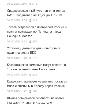
30.01.2025 17:46
1475
Средневзвешенный курс тенге на торгах
KASE подешевел на Т2,27 до Т519,19
30.01.2025 17:35
1344
Токаев встретился с премьером России и
принял приглашение Путина на парад
Победы в Москве
30.01.2025 17:13
1654
Установку датчиков для мониторинга
лавин начали в ВКО
30.01.2025 15:43
1518
Казахстанские компании могут попасть в
16 санкционный пакет Евросоюза
30.01.2025 15:35
1529
Казахстан планирует увеличить поставки
мяса и пшеницы в Европу через Россию
30.01.2025 15:22
1562
Школы собираются перевести на новый
стандарт питания в Казахстане