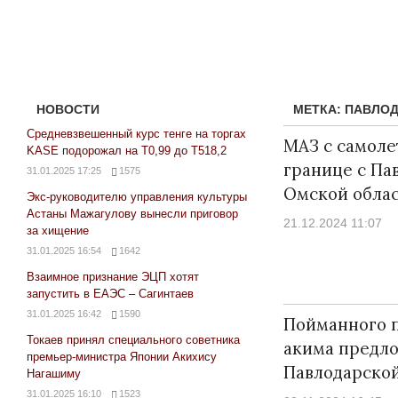
НОВОСТИ
МЕТКА:
ПАВЛОД
Средневзвешенный курс тенге на торгах
МАЗ с самоле
KASE подорожал на Т0,99 до Т518,2
границе с Па
31.01.2025 17:25
1575
Омской обла
Экс-руководителю управления культуры
Астаны Мажагулову вынесли приговор
21.12.2024 11:07
за хищение
31.01.2025 16:54
1642
Взаимное признание ЭЦП хотят
запустить в ЕАЭС – Сагинтаев
31.01.2025 16:42
1590
Пойманного 
Токаев принял специального советника
акима предло
премьер-министра Японии Акихису
Павлодарской
Нагашиму
31.01.2025 16:10
1523