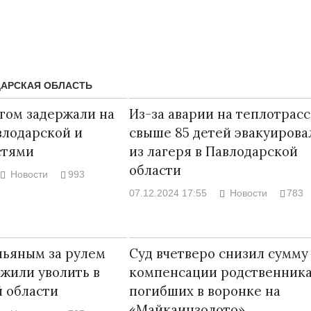
АРСКАЯ ОБЛАСТЬ
том задержали на
Из-за аварии на теплотрасс
влодарской и
свыше 85 детей эвакуирова
стями
из лагеря в Павлодарской
области
Новости
993
07.12.2024 17:55
Новости
783
Народ выбрал свет
Странная заб
Дарига не жд
17.10.2024 17:00
29972
пьяным за рулем
Суд вчетверо снизил сумму
Авиакомпании
жили уволить в
компенсации родственник
мошенниками
 области
погибших в воронке на
30.10.2024 14
«Майкаинзолото»