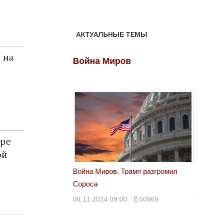
АКТУАЛЬНЫЕ ТЕМЫ
 на
ов
Война Миров
Войн
ере
ой
 Трамп разгромил
Война Миров. Трамп разгромил
Война 
Сороса
Сорос
00
50969
08.11.2024 09:00
50969
08.11.