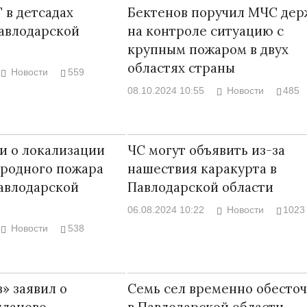
 в детсадах
Бектенов поручил МЧС дер
авлодарской
на контроле ситуацию с
крупным пожаром в двух
областях страны
Новости
559
08.10.2024 10:55
Новости
485
и о локализации
ЧС могут объявить из-за
иродного пожара
нашествия каракурта в
авлодарской
Павлодарской области
06.08.2024 10:22
Новости
1023
Новости
538
» заявил о
Семь сел временно обесто
планово-
в Павлодарской области