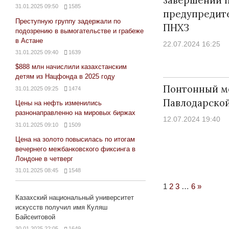
31.01.2025 09:50
1585
предупредите
Преступную группу задержали по
ПНХЗ
подозрению в вымогательстве и грабеже
в Астане
22.07.2024 16:25
31.01.2025 09:40
1639
$888 млн начислили казахстанским
детям из Нацфонда в 2025 году
Понтонный мо
31.01.2025 09:25
1474
Павлодарской
Цены на нефть изменились
разнонаправленно на мировых биржах
12.07.2024 19:40
31.01.2025 09:10
1509
Цена на золото повысилась по итогам
вечернего межбанковского фиксинга в
Лондоне в четверг
31.01.2025 08:45
1548
Next
1
2
3
…
6
»
Казахский национальный университет
Posts
искусств получил имя Куляш
Байсеитовой
30.01.2025 22:05
1649