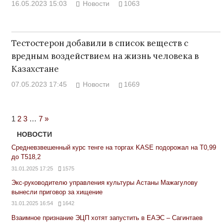
16.05.2023 15:03
Новости
1063
Тестостерон добавили в список веществ с
вредным воздействием на жизнь человека в
Казахстане
07.05.2023 17:45
Новости
1669
Next
1
2
3
…
7
»
Posts
НОВОСТИ
Средневзвешенный курс тенге на торгах KASE подорожал на Т0,99
до Т518,2
31.01.2025 17:25
1575
Экс-руководителю управления культуры Астаны Мажагулову
вынесли приговор за хищение
31.01.2025 16:54
1642
Взаимное признание ЭЦП хотят запустить в ЕАЭС – Сагинтаев