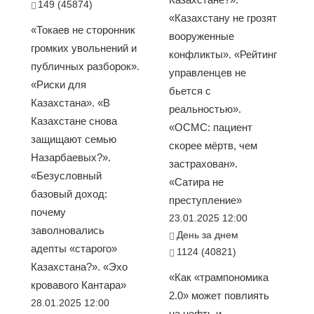
149 (45874)
«Казахстану не грозят
«Токаев не сторонник
вооруженные
громких увольнений и
конфликты». «Рейтинг
публичных разборок».
управленцев не
«Риски для
бьется с
Казахстана». «В
реальностью».
Казахстане снова
«ОСМС: пациент
защищают семью
скорее мёртв, чем
Назарбаевых?».
застрахован».
«Безусловный
«Сатира не
базовый доход:
преступление»
почему
23.01.2025 12:00
заволновались
День за днем
адепты «старого»
1124 (40821)
Казахстана?». «Эхо
«Как «трампономика
кровавого Кантара»
2.0» может повлиять
28.01.2025 12:00
на нефть и