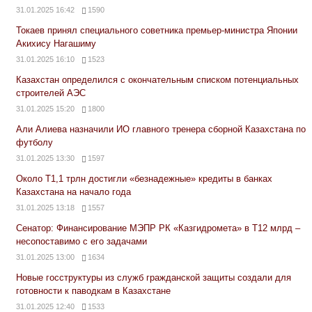
31.01.2025 16:42
1590
Токаев принял специального советника премьер-министра Японии
Акихису Нагашиму
31.01.2025 16:10
1523
Казахстан определился с окончательным списком потенциальных
строителей АЭС
31.01.2025 15:20
1800
Али Алиева назначили ИО главного тренера сборной Казахстана по
футболу
31.01.2025 13:30
1597
Около Т1,1 трлн достигли «безнадежные» кредиты в банках
Казахстана на начало года
31.01.2025 13:18
1557
Сенатор: Финансирование МЭПР РК «Казгидромета» в Т12 млрд –
несопоставимо с его задачами
31.01.2025 13:00
1634
Новые госструктуры из служб гражданской защиты создали для
готовности к паводкам в Казахстане
31.01.2025 12:40
1533