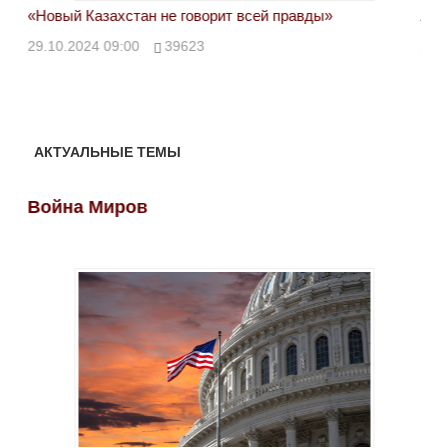
«Новый Казахстан не говорит всей правды»
Лон
ми
29.10.2024 09:00
39623
28.
АКТУАЛЬНЫЕ ТЕМЫ
Война Миров
Во