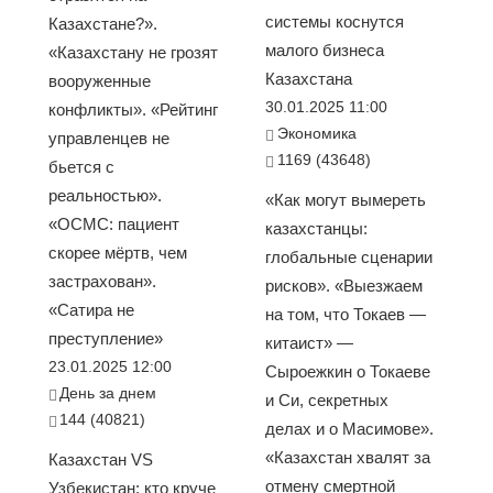
системы коснутся
Казахстане?».
малого бизнеса
«Казахстану не грозят
Казахстана
вооруженные
30.01.2025 11:00
конфликты». «Рейтинг
Экономика
управленцев не
1169 (43648)
бьется с
реальностью».
«Как могут вымереть
«ОСМС: пациент
казахстанцы:
скорее мёртв, чем
глобальные сценарии
застрахован».
рисков». «Выезжаем
«Сатира не
на том, что Токаев —
преступление»
китаист» —
23.01.2025 12:00
Сыроежкин о Токаеве
День за днем
и Си, секретных
144 (40821)
делах и о Масимове».
«Казахстан хвалят за
Казахстан VS
отмену смертной
Узбекистан: кто круче