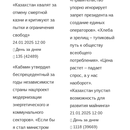
«Казахстан хвалят за
упорно игнорирует
отмену смертной
запрет президента на
казни и критикуют за
создание единых
пытки и ограничения
операторов». «Хлеба
свобод»
и зрелищ – тупиковый
24.01.2025 12:00
путь к обществу
День за днем
всеобщего
135 (42489)
потребления». «Цена
«Кабмин утвердил
растет – падает
беспрецедентный за
спрос, а у нас
годы независимости
наоборот».
страны нацпроект
«Казахстан упустил
модернизации
возможность для
энергетического и
развития майнинга»
коммунального
21.01.2025 12:00
секторов». «Если бы
День за днем
1118 (39669)
я стал министром