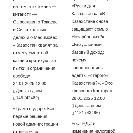
«Риски для
на том, что Токаев —
Казахстана». «В
китаист» —
Казахстане снова
Сыроежкин о Токаеве
защищают семью
и Си, секретных
Назарбаевых?».
делах и о Масимове».
«Безусловный
«Казахстан хвалят за
базовый доход:
отмену смертной
почему
казни и критикуют за
заволновались
пытки и ограничения
адепты «старого»
свобод»
Казахстана?». «Эхо
24.01.2025 12:00
День за днем
кровавого Кантара»
145 (42489)
28.01.2025 12:00
День за днем
«Трамп в ударе. Как
1181 (43496)
первые решения
Рост НДС и
новой администрации
изменения налоговой
отразятся на