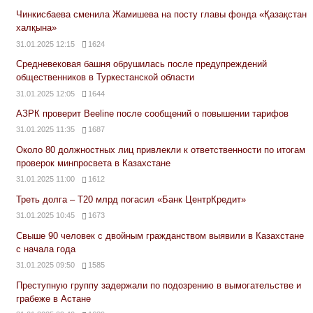
Чинкисбаева сменила Жамишева на посту главы фонда «Қазақстан
халқына»
31.01.2025 12:15
1624
Средневековая башня обрушилась после предупреждений
общественников в Туркестанской области
31.01.2025 12:05
1644
АЗРК проверит Beeline после сообщений о повышении тарифов
31.01.2025 11:35
1687
Около 80 должностных лиц привлекли к ответственности по итогам
проверок минпросвета в Казахстане
31.01.2025 11:00
1612
Треть долга – Т20 млрд погасил «Банк ЦентрКредит»
31.01.2025 10:45
1673
Свыше 90 человек с двойным гражданством выявили в Казахстане
с начала года
31.01.2025 09:50
1585
Преступную группу задержали по подозрению в вымогательстве и
грабеже в Астане