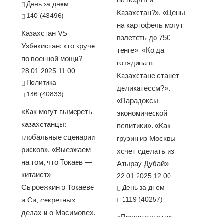
День за днем
Казахстан?». «Цены
140 (43496)
на картофель могут
Казахстан VS
взлететь до 750
Узбекистан: кто круче
тенге». «Когда
по военной мощи?
говядина в
28.01.2025 11:00
Казахстане станет
Политика
деликатесом?».
136 (40833)
«Парадоксы
«Как могут вымереть
экономической
казахстанцы:
политики». «Как
глобальные сценарии
грузин из Москвы
рисков». «Выезжаем
хочет сделать из
на том, что Токаев —
Атырау Дубай»
китаист» —
22.01.2025 12:00
Сыроежкин о Токаеве
День за днем
1119 (40257)
и Си, секретных
делах и о Масимове».
«Правительство