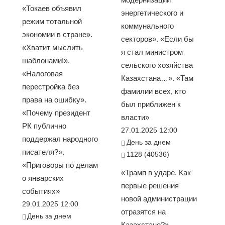
«Токаев объявил
энергетического и
режим тотальной
коммунального
экономии в стране».
секторов». «Если бы
«Хватит мыслить
я стал министром
шаблонами!».
сельского хозяйства
«Налоговая
Казахстана…». «Там
перестройка без
фамилии всех, кто
права на ошибку».
был приближен к
«Почему президент
власти»
РК публично
27.01.2025 12:00
поддержал народного
День за днем
писателя?».
1128 (40536)
«Приговоры по делам
«Трамп в ударе. Как
о январских
первые решения
событиях»
новой администрации
29.01.2025 12:00
отразятся на
День за днем
Казахстане?».