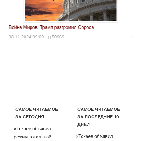
Война Миров. Трамп разгромил Сороса
Вой
08.11.2024 09:00
50969
08.
САМОЕ ЧИТАЕМОЕ
САМОЕ ЧИТАЕМОЕ
ЗА СЕГОДНЯ
ЗА ПОСЛЕДНИЕ 10
ДНЕЙ
«Токаев объявил
«Токаев объявил
режим тотальной