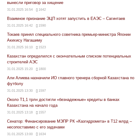
вынесли приговор за хищение
31.01.2025 16:54
1642
Взаимное признание ЭЦП хотят запустить в ЕАЭС – Сагинтаев
31.01.2025 16:42
1590
Токаев принял специального советника премьер-министра Японии
Акихису Нагашиму
31.01.2025 16:10
1523
Казахстан определился с окончательным списком потенциальных
строителей АЭС
31.01.2025 15:20
1800
Али Алиева назначили ИО главного тренера сборной Казахстана по
футболу
31.01.2025 13:30
1597
Около Т1,1 трлн достигли «безнадежные» кредиты в банках
Казахстана на начало года
31.01.2025 13:18
1557
Сенатор: Финансирование МЭПР РК «Казгидромета» в Т12 млрд –
несопоставимо с его задачами
31.01.2025 13:00
1634