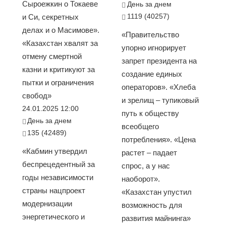
Сыроежкин о Токаеве
День за днем
1119 (40257)
и Си, секретных
делах и о Масимове».
«Правительство
«Казахстан хвалят за
упорно игнорирует
отмену смертной
запрет президента на
казни и критикуют за
создание единых
пытки и ограничения
операторов». «Хлеба
свобод»
и зрелищ – тупиковый
24.01.2025 12:00
путь к обществу
День за днем
всеобщего
135 (42489)
потребления». «Цена
«Кабмин утвердил
растет – падает
беспрецедентный за
спрос, а у нас
годы независимости
наоборот».
страны нацпроект
«Казахстан упустил
модернизации
возможность для
энергетического и
развития майнинга»