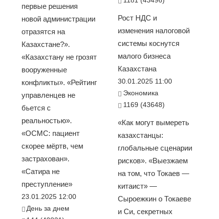
1181 (43496)
первые решения
Рост НДС и
новой администрации
изменения налоговой
отразятся на
системы коснутся
Казахстане?».
малого бизнеса
«Казахстану не грозят
Казахстана
вооруженные
30.01.2025 11:00
конфликты». «Рейтинг
Экономика
управленцев не
1169 (43648)
бьется с
реальностью».
«Как могут вымереть
«ОСМС: пациент
казахстанцы:
скорее мёртв, чем
глобальные сценарии
застрахован».
рисков». «Выезжаем
«Сатира не
на том, что Токаев —
преступление»
китаист» —
23.01.2025 12:00
Сыроежкин о Токаеве
День за днем
и Си, секретных