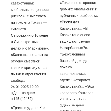
«Токаев не сторонник
казахстанцы:
громких увольнений и
глобальные сценарии
публичных разборок».
рисков». «Выезжаем
«Риски для
на том, что Токаев —
Казахстана». «В
китаист» —
Казахстане снова
Сыроежкин о Токаеве
защищают семью
и Си, секретных
Назарбаевых?».
делах и о Масимове».
«Безусловный
«Казахстан хвалят за
базовый доход:
отмену смертной
почему
казни и критикуют за
заволновались
пытки и ограничения
адепты «старого»
свобод»
Казахстана?». «Эхо
24.01.2025 12:00
День за днем
кровавого Кантара»
145 (42489)
28.01.2025 12:00
День за днем
«Трамп в ударе. Как