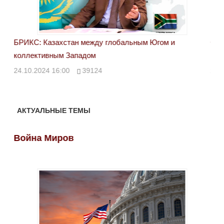
БРИКС: Казахстан между глобальным Югом и
Сан
коллективным Западом
каз
24.10.2024 16:00
39124
23.
АКТУАЛЬНЫЕ ТЕМЫ
Война Миров
Во