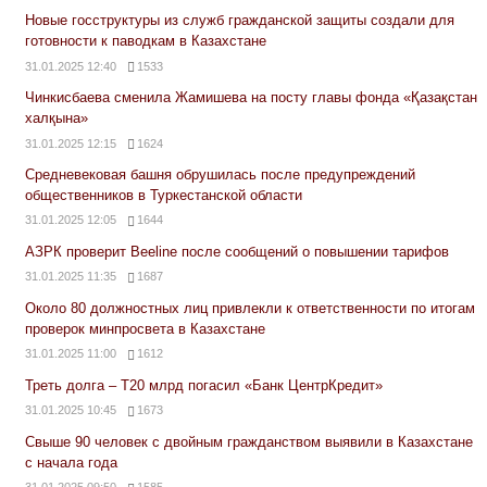
Новые госструктуры из служб гражданской защиты создали для
готовности к паводкам в Казахстане
31.01.2025 12:40
1533
Чинкисбаева сменила Жамишева на посту главы фонда «Қазақстан
халқына»
31.01.2025 12:15
1624
Средневековая башня обрушилась после предупреждений
общественников в Туркестанской области
31.01.2025 12:05
1644
АЗРК проверит Beeline после сообщений о повышении тарифов
31.01.2025 11:35
1687
Около 80 должностных лиц привлекли к ответственности по итогам
проверок минпросвета в Казахстане
31.01.2025 11:00
1612
Треть долга – Т20 млрд погасил «Банк ЦентрКредит»
31.01.2025 10:45
1673
Свыше 90 человек с двойным гражданством выявили в Казахстане
с начала года