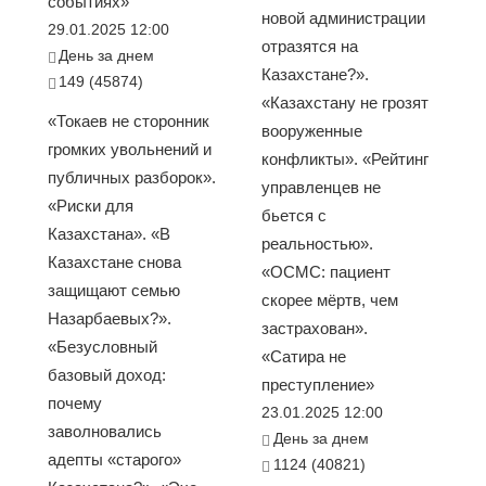
событиях»
новой администрации
29.01.2025 12:00
отразятся на
День за днем
Казахстане?».
149 (45874)
«Казахстану не грозят
«Токаев не сторонник
вооруженные
громких увольнений и
конфликты». «Рейтинг
публичных разборок».
управленцев не
«Риски для
бьется с
Казахстана». «В
реальностью».
Казахстане снова
«ОСМС: пациент
защищают семью
скорее мёртв, чем
Назарбаевых?».
застрахован».
«Безусловный
«Сатира не
базовый доход:
преступление»
почему
23.01.2025 12:00
заволновались
День за днем
адепты «старого»
1124 (40821)