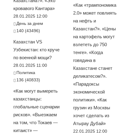
Казахстана?». «Эхо
«Как «трампономика
кровавого Кантара»
2.0» может повлиять
28.01.2025 12:00
на нефть и
День за днем
Казахстан?». «Цены
140 (43496)
на картофель могут
Казахстан VS
взлететь до 750
Узбекистан: кто круче
тенге». «Когда
по военной мощи?
говядина в
28.01.2025 11:00
Казахстане станет
Политика
деликатесом?».
136 (40833)
«Парадоксы
«Как могут вымереть
экономической
казахстанцы:
политики». «Как
глобальные сценарии
грузин из Москвы
рисков». «Выезжаем
хочет сделать из
на том, что Токаев —
Атырау Дубай»
китаист» —
22.01.2025 12:00