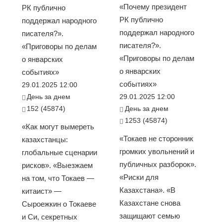
«Почему президент
РК публично
РК публично
поддержал народного
поддержал народного
писателя?».
писателя?».
«Приговоры по делам
«Приговоры по делам
о январских
о январских
событиях»
событиях»
29.01.2025 12:00
День за днем
29.01.2025 12:00
152 (45874)
День за днем
1253 (45874)
«Как могут вымереть
«Токаев не сторонник
казахстанцы:
громких увольнений и
глобальные сценарии
публичных разборок».
рисков». «Выезжаем
«Риски для
на том, что Токаев —
Казахстана». «В
китаист» —
Казахстане снова
Сыроежкин о Токаеве
защищают семью
и Си, секретных