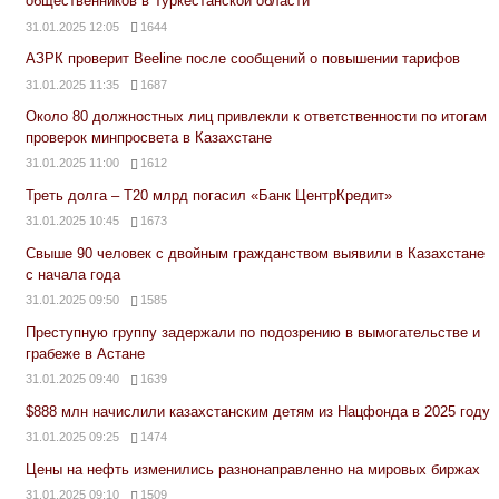
общественников в Туркестанской области
31.01.2025 12:05
1644
АЗРК проверит Beeline после сообщений о повышении тарифов
31.01.2025 11:35
1687
Около 80 должностных лиц привлекли к ответственности по итогам
проверок минпросвета в Казахстане
31.01.2025 11:00
1612
Треть долга – Т20 млрд погасил «Банк ЦентрКредит»
31.01.2025 10:45
1673
Свыше 90 человек с двойным гражданством выявили в Казахстане
с начала года
31.01.2025 09:50
1585
Преступную группу задержали по подозрению в вымогательстве и
грабеже в Астане
31.01.2025 09:40
1639
$888 млн начислили казахстанским детям из Нацфонда в 2025 году
31.01.2025 09:25
1474
Цены на нефть изменились разнонаправленно на мировых биржах
31.01.2025 09:10
1509