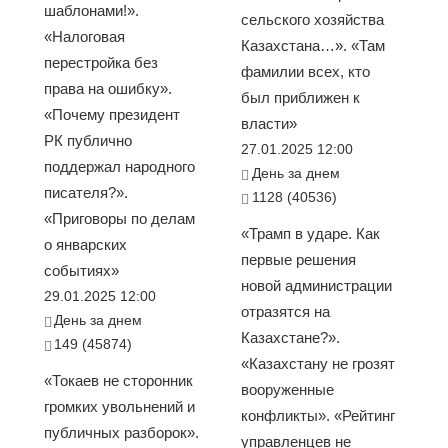
шаблонами!».
сельского хозяйства
«Налоговая
Казахстана…». «Там
перестройка без
фамилии всех, кто
права на ошибку».
был приближен к
«Почему президент
власти»
РК публично
27.01.2025 12:00
поддержал народного
День за днем
писателя?».
1128 (40536)
«Приговоры по делам
«Трамп в ударе. Как
о январских
первые решения
событиях»
новой администрации
29.01.2025 12:00
отразятся на
День за днем
Казахстане?».
149 (45874)
«Казахстану не грозят
«Токаев не сторонник
вооруженные
громких увольнений и
конфликты». «Рейтинг
публичных разборок».
управленцев не