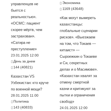
Экономика
управленцев не
1169 (43648)
бьется с
реальностью».
«Как могут вымереть
«ОСМС: пациент
казахстанцы:
скорее мёртв, чем
глобальные сценарии
застрахован».
рисков». «Выезжаем
«Сатира не
на том, что Токаев —
преступление»
китаист» —
23.01.2025 12:00
Сыроежкин о Токаеве
День за днем
и Си, секретных
144 (40821)
делах и о Масимове».
«Казахстан хвалят за
Казахстан VS
отмену смертной
Узбекистан: кто круче
казни и критикуют за
по военной мощи?
пытки и ограничения
28.01.2025 11:00
Политика
свобод»
143 (40833)
24.01.2025 12:00