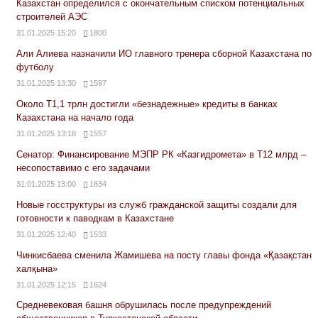
Казахстан определился с окончательным списком потенциальных
строителей АЭС
31.01.2025 15:20
1800
Али Алиева назначили ИО главного тренера сборной Казахстана по
футболу
31.01.2025 13:30
1597
Около Т1,1 трлн достигли «безнадежные» кредиты в банках
Казахстана на начало года
31.01.2025 13:18
1557
Сенатор: Финансирование МЭПР РК «Казгидромета» в Т12 млрд –
несопоставимо с его задачами
31.01.2025 13:00
1634
Новые госструктуры из служб гражданской защиты создали для
готовности к паводкам в Казахстане
31.01.2025 12:40
1533
Чинкисбаева сменила Жамишева на посту главы фонда «Қазақстан
халқына»
31.01.2025 12:15
1624
Средневековая башня обрушилась после предупреждений