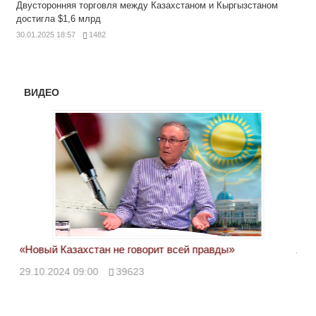
Двусторонняя торговля между Казахстаном и Кыргызстаном
достигла $1,6 млрд
30.01.2025 18:57
1482
ВИДЕО
«Новый Казахстан не говорит всей правды»
Лон
ми
29.10.2024 09:00
39623
28.