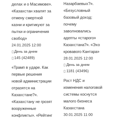
Назарбаевых?».
делах и о Масимове».
«Безусловный
«Казахстан хвалят за
базовый доход:
отмену смертной
почему
казни и критикуют за
заволновались
пытки и ограничения
адепты «старого»
свобод»
Казахстана?». «Эхо
24.01.2025 12:00
День за днем
кровавого Кантара»
145 (42489)
28.01.2025 12:00
День за днем
«Трамп в ударе. Как
1181 (43496)
первые решения
Рост НДС и
новой администрации
изменения налоговой
отразятся на
системы коснутся
Казахстане?».
малого бизнеса
«Казахстану не грозят
Казахстана
вооруженные
30.01.2025 11:00
конфликты». «Рейтинг