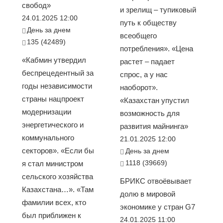
свобод»
и зрелищ – тупиковый
24.01.2025 12:00
путь к обществу
День за днем
всеобщего
135 (42489)
потребления». «Цена
«Кабмин утвердил
растет – падает
беспрецедентный за
спрос, а у нас
годы независимости
наоборот».
страны нацпроект
«Казахстан упустил
модернизации
возможность для
энергетического и
развития майнинга»
коммунального
21.01.2025 12:00
секторов». «Если бы
День за днем
1118 (39669)
я стал министром
сельского хозяйства
БРИКС отвоёвывает
Казахстана…». «Там
долю в мировой
фамилии всех, кто
экономике у стран G7
был приближен к
24.01.2025 11:00