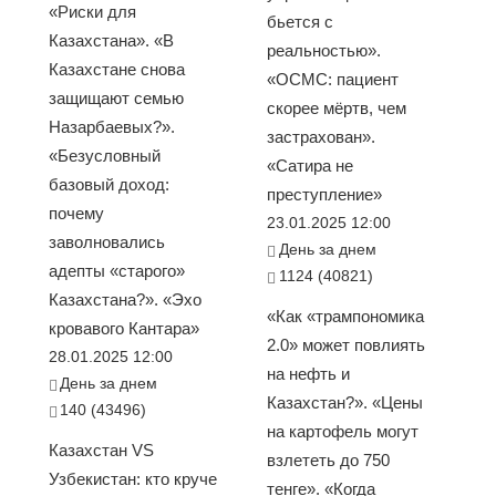
«Риски для
бьется с
Казахстана». «В
реальностью».
Казахстане снова
«ОСМС: пациент
защищают семью
скорее мёртв, чем
Назарбаевых?».
застрахован».
«Безусловный
«Сатира не
базовый доход:
преступление»
почему
23.01.2025 12:00
заволновались
День за днем
адепты «старого»
1124 (40821)
Казахстана?». «Эхо
«Как «трампономика
кровавого Кантара»
2.0» может повлиять
28.01.2025 12:00
на нефть и
День за днем
Казахстан?». «Цены
140 (43496)
на картофель могут
Казахстан VS
взлететь до 750
Узбекистан: кто круче
тенге». «Когда