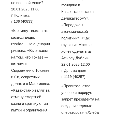
по военной мощи?
говядина в
28.01.2025 11:00
Казахстане станет
Политика
деликатесом?».
136 (40833)
«Парадоксы
«Как могут вымереть
экономической
казахстанцы:
политики». «Как
глобальные сценарии
грузин из Москвы
рисков». «Выезжаем
хочет сделать из
на том, что Токаев —
Атырау Дубай»
китаист» —
22.01.2025 12:00
Сыроежкин о Токаеве
День за днем
1119 (40257)
и Си, секретных
делах и о Масимове».
«Правительство
«Казахстан хвалят за
упорно игнорирует
отмену смертной
запрет президента на
казни и критикуют за
создание единых
пытки и ограничения
операторов». «Хлеба