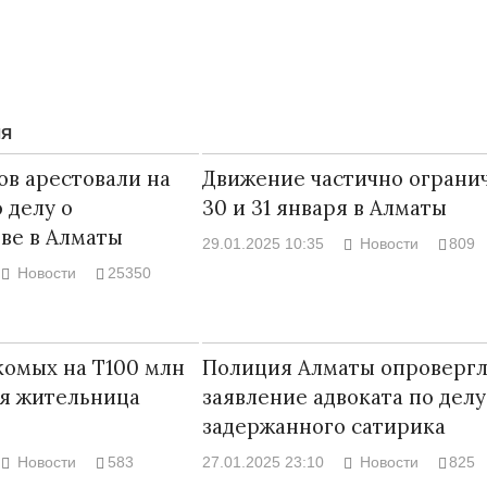
ИЯ
ов арестовали на
Движение частично ограни
 делу о
30 и 31 января в Алматы
ве в Алматы
29.01.2025 10:35
Новости
809
Новости
25350
Народ выбрал свет
Странная заб
комых на Т100 млн
Полиция Алматы опровергл
Дарига не ждё
17.10.2024 17:00
29972
ся жительница
заявление адвоката по делу
Авиакомпании
задержанного сатирика
мошенниками
30.10.2024 14:
Новости
583
27.01.2025 23:10
Новости
825