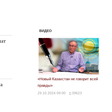
ВИДЕО
чат
астовка в Жанаозене.
«Новый Казахстан не говорит всей
Лондон
а
т конфискации.
правды»
28.10.
 сравнили с
29.10.2024 09:00
39623
00
28888