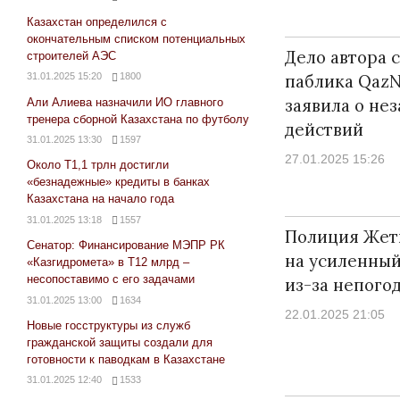
Казахстан определился с
окончательным списком потенциальных
Дело автора 
строителей АЭС
31.01.2025 15:20
1800
паблика QazN
заявила о не
Али Алиева назначили ИО главного
тренера сборной Казахстана по футболу
действий
31.01.2025 13:30
1597
27.01.2025 15:26
Около Т1,1 трлн достигли
«безнадежные» кредиты в банках
Казахстана на начало года
31.01.2025 13:18
1557
Полиция Жет
Сенатор: Финансирование МЭПР РК
на усиленны
«Казгидромета» в Т12 млрд –
несопоставимо с его задачами
из-за непого
31.01.2025 13:00
1634
22.01.2025 21:05
Новые госструктуры из служб
гражданской защиты создали для
готовности к паводкам в Казахстане
31.01.2025 12:40
1533