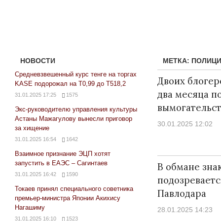
НОВОСТИ
МЕТКА:
ПОЛИЦ
Средневзвешенный курс тенге на торгах
Двоих блогер
KASE подорожал на Т0,99 до Т518,2
два месяца по
31.01.2025 17:25
1575
вымогательст
Экс-руководителю управления культуры
Астаны Мажагулову вынесли приговор
30.01.2025 12:02
за хищение
31.01.2025 16:54
1642
Взаимное признание ЭЦП хотят
запустить в ЕАЭС – Сагинтаев
В обмане зна
31.01.2025 16:42
1590
подозревает
Токаев принял специального советника
Павлодара
премьер-министра Японии Акихису
Нагашиму
28.01.2025 14:23
31.01.2025 16:10
1523