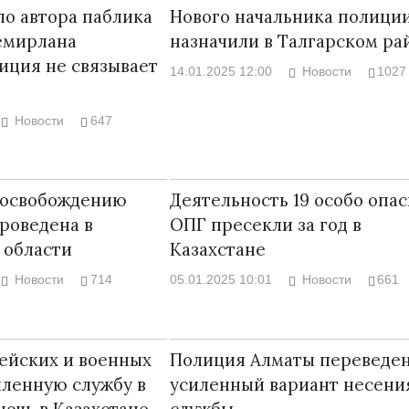
ло автора паблика
Нового начальника полици
емирлана
назначили в Талгарском ра
иция не связывает
14.01.2025 12:00
Новости
1027
Новости
647
 освобождению
Деятельность 19 особо опа
роведена в
ОПГ пресекли за год в
 области
Казахстане
Новости
714
05.01.2025 10:01
Новости
661
цейских и военных
Полиция Алматы переведен
иленную службу в
усиленный вариант несени
очь в Казахстане
службы