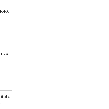
и
йоне
сных
а на
я