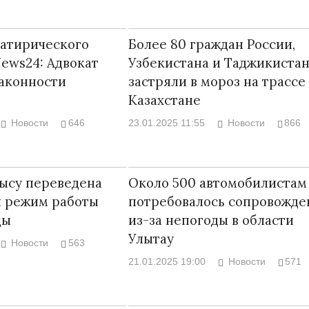
сатирического
Более 80 граждан России,
ews24: Адвокат
Узбекистана и Таджикиста
законности
застряли в мороз на трассе
Война Мир
Казахстане
Новости
646
23.01.2025 11:55
Новости
866
ысу переведена
Около 500 автомобилистам
й режим работы
потребовалось сопровожде
ды
из-за непогоды в области
Улытау
Новости
563
Война Миров.
21.01.2025 19:00
Новости
571
Сороса
08.11.2024 09: