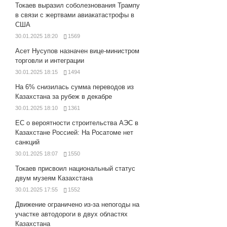
Токаев выразил соболезнования Трампу
в связи с жертвами авиакатастрофы в
США
30.01.2025 18:20
1569
Асет Нусупов назначен вице-министром
торговли и интеграции
30.01.2025 18:15
1494
На 6% снизилась сумма переводов из
Казахстана за рубеж в декабре
30.01.2025 18:10
1361
ЕС о вероятности строительства АЭС в
Казахстане Россией: На Росатоме нет
санкций
30.01.2025 18:07
1550
Токаев присвоил национальный статус
двум музеям Казахстана
30.01.2025 17:55
1552
Движение ограничено из-за непогоды на
участке автодороги в двух областях
Казахстана