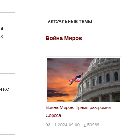
АКТУАЛЬНЫЕ ТЕМЫ
на
 в
ов
Война Миров
Войн
ние
 Трамп разгромил
Война Миров. Трамп разгромил
Война 
Сороса
Сорос
00
50969
08.11.2024 09:00
50969
08.11.