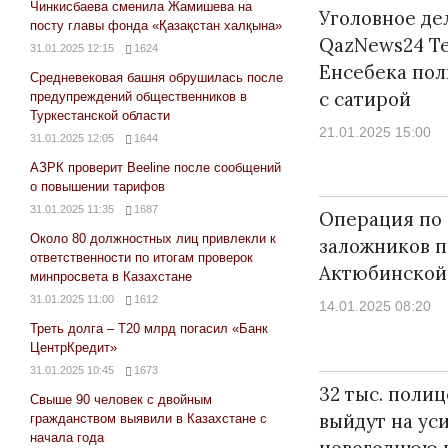
Чинкисбаева сменила Жамишева на
Уголовное де
посту главы фонда «Қазақстан халқына»
QazNews24 Т
31.01.2025 12:15
1624
Енсебека пол
Средневековая башня обрушилась после
с сатирой
предупреждений общественников в
Туркестанской области
21.01.2025 15:00
31.01.2025 12:05
1644
АЗРК проверит Beeline после сообщений
о повышении тарифов
31.01.2025 11:35
1687
Операция по
Около 80 должностных лиц привлекли к
заложников п
ответственности по итогам проверок
Актюбинской
минпросвета в Казахстане
31.01.2025 11:00
1612
14.01.2025 08:20
Треть долга – Т20 млрд погасил «Банк
ЦентрКредит»
31.01.2025 10:45
1673
32 тыс. поли
Свыше 90 человек с двойным
выйдут на ус
гражданством выявили в Казахстане с
начала года
новогоднюю н