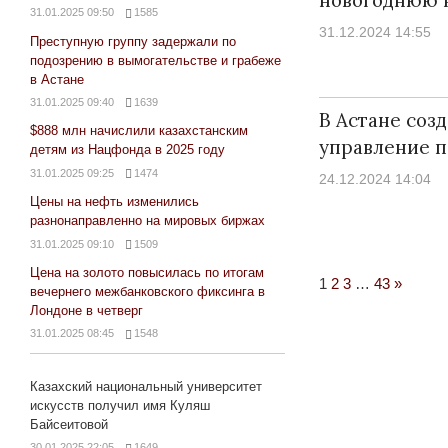
31.01.2025 09:50
1585
31.12.2024 14:55
Преступную группу задержали по
подозрению в вымогательстве и грабеже
в Астане
31.01.2025 09:40
1639
В Астане соз
$888 млн начислили казахстанским
управление 
детям из Нацфонда в 2025 году
31.01.2025 09:25
1474
24.12.2024 14:04
Цены на нефть изменились
разнонаправленно на мировых биржах
31.01.2025 09:10
1509
Цена на золото повысилась по итогам
Next
1
2
3
…
43
»
вечернего межбанковского фиксинга в
Posts
Лондоне в четверг
31.01.2025 08:45
1548
Казахский национальный университет
искусств получил имя Куляш
Байсеитовой
30.01.2025 22:05
1649