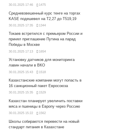
30.01.2025 17:46
1475
Средневзвешенный курс тенге на торгах
KASE подешевел на Т2,27 до Т519,19
30.01.2025 17:35
1344
Токаев встретился с премьером России и
принял приглашение Путина на парад
Победы в Москве
30.01.2025 17:13
1654
Установку датчиков для мониторинга
лавин начали в ВКО
30.01.2025 15:43
1518
Казахстанские компании могут попасть в
16 санкционный пакет Евросоюза
30.01.2025 15:35
1529
Казахстан планирует увеличить поставки
мяса и пшеницы в Европу через Россию
30.01.2025 15:22
1562
Школы собираются перевести на новый
стандарт питания в Казахстане