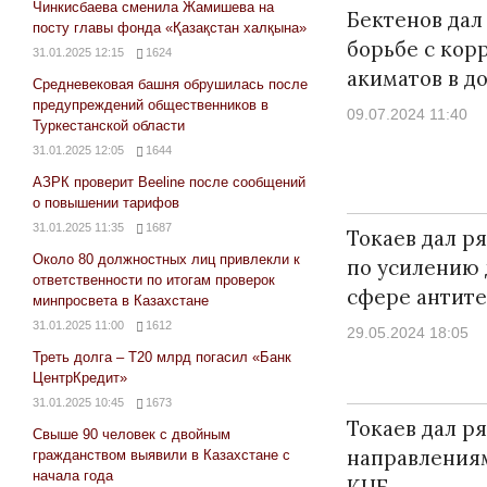
Чинкисбаева сменила Жамишева на
Бектенов дал
посту главы фонда «Қазақстан халқына»
борьбе с кор
31.01.2025 12:15
1624
акиматов в д
Средневековая башня обрушилась после
предупреждений общественников в
09.07.2024 11:40
Туркестанской области
31.01.2025 12:05
1644
АЗРК проверит Beeline после сообщений
о повышении тарифов
31.01.2025 11:35
1687
Токаев дал р
Около 80 должностных лиц привлекли к
по усилению 
ответственности по итогам проверок
сфере антит
минпросвета в Казахстане
31.01.2025 11:00
1612
29.05.2024 18:05
Треть долга – Т20 млрд погасил «Банк
ЦентрКредит»
31.01.2025 10:45
1673
Токаев дал р
Свыше 90 человек с двойным
направления
гражданством выявили в Казахстане с
начала года
КНБ