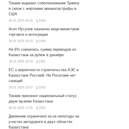
Токаев выразил соболезнования Трампу
в связи с жертвами авиакатастрофы в
США
30.01.2025 18:20
1569
Асет Нусупов назначен вице-министром
торговли и интеграции
30.01.2025 18:15
1494
На 6% снизилась сумма переводов из
Казахстана за рубеж в декабре
30.01.2025 18:10
1361
ЕС о вероятности строительства АЭС в
Казахстане Россией: На Росатоме нет
санкций
30.01.2025 18:07
1550
Токаев присвоил национальный статус
двум музеям Казахстана
30.01.2025 17:55
1552
Движение ограничено из-за непогоды на
участке автодороги в двух областях
Казахстана