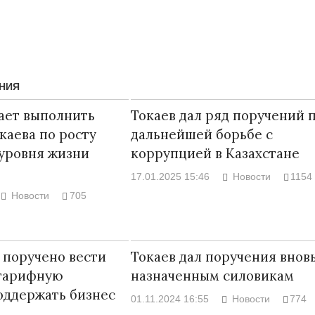
НИЯ
ает выполнить
Токаев дал ряд поручений 
каева по росту
дальнейшей борьбе с
уровня жизни
коррупцией в Казахстане
17.01.2025 15:46
Новости
1154
Новости
705
Народ выбрал свет
Странная заб
Дарига не ждё
17.10.2024 17:00
29972
 поручено вести
Токаев дал поручения внов
Авиакомпании
тарифную
назначенным силовикам
мошенниками
оддержать бизнес
30.10.2024 14:
01.11.2024 16:55
Новости
774