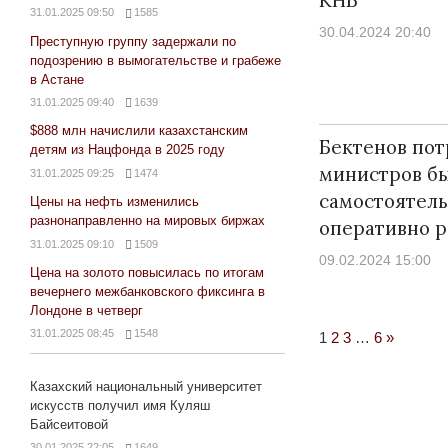
31.01.2025 09:50
1585
30.04.2024 20:40
Преступную группу задержали по
подозрению в вымогательстве и грабеже
в Астане
31.01.2025 09:40
1639
$888 млн начислили казахстанским
Бектенов пот
детям из Нацфонда в 2025 году
министров б
31.01.2025 09:25
1474
самостоятел
Цены на нефть изменились
разнонаправленно на мировых биржах
оперативно 
31.01.2025 09:10
1509
09.02.2024 15:00
Цена на золото повысилась по итогам
вечернего межбанковского фиксинга в
Лондоне в четверг
31.01.2025 08:45
1548
Next
1
2
3
…
6
»
Posts
Казахский национальный университет
искусств получил имя Куляш
Байсеитовой
30.01.2025 22:05
1649