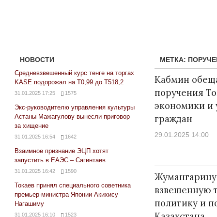
НОВОСТИ
МЕТКА:
ПОРУЧЕ
Средневзвешенный курс тенге на торгах
Кабмин обещ
KASE подорожал на Т0,99 до Т518,2
поручения То
31.01.2025 17:25
1575
экономики и 
Экс-руководителю управления культуры
Астаны Мажагулову вынесли приговор
граждан
за хищение
29.01.2025 14:00
31.01.2025 16:54
1642
Взаимное признание ЭЦП хотят
запустить в ЕАЭС – Сагинтаев
31.01.2025 16:42
1590
Жумангарину
Токаев принял специального советника
взвешенную 
премьер-министра Японии Акихису
политику и п
Нагашиму
Казахстана
31.01.2025 16:10
1523