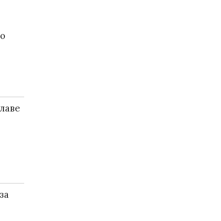
го
главе
за