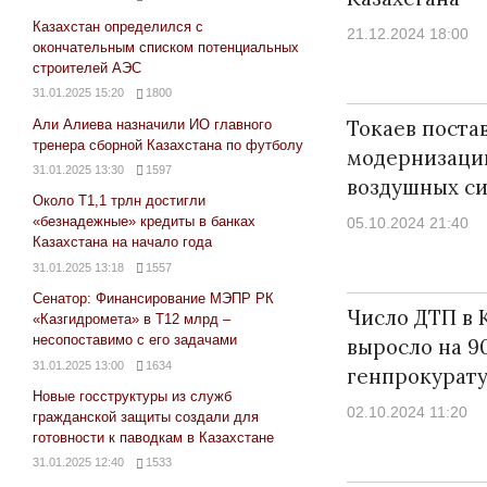
Казахстан определился с
21.12.2024 18:00
окончательным списком потенциальных
строителей АЭС
31.01.2025 15:20
1800
Токаев постав
Али Алиева назначили ИО главного
тренера сборной Казахстана по футболу
модернизаци
31.01.2025 13:30
1597
воздушных с
Около Т1,1 трлн достигли
«безнадежные» кредиты в банках
05.10.2024 21:40
Казахстана на начало года
31.01.2025 13:18
1557
Сенатор: Финансирование МЭПР РК
Число ДТП в 
«Казгидромета» в Т12 млрд –
несопоставимо с его задачами
выросло на 90
31.01.2025 13:00
1634
генпрокурат
Новые госструктуры из служб
02.10.2024 11:20
гражданской защиты создали для
готовности к паводкам в Казахстане
31.01.2025 12:40
1533