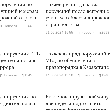
 поручения по
Токаев решил дать ряд
рупцией и мерам
поручений после встречи с
орожной отрасли
ученым в области дорожно
строительства
Новости
1144
31.05.2024 15:55
Новости
2539
яд поручений КНБ
Токаев дал ряд поручений 
деятельности в
МВД по обеспечению
еррора
правопорядка в Казахстане
Новости
1345
14.05.2024 13:10
Новости
1240
яд поручений по
Бектенов поручил кабмину 
м деятельности
две недели подготовить
графики финансирования