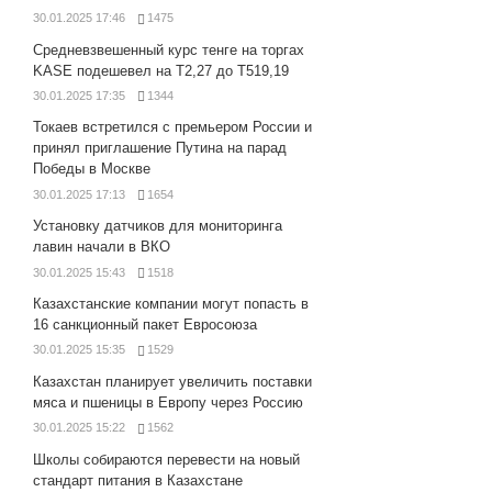
30.01.2025 17:46
1475
Средневзвешенный курс тенге на торгах
KASE подешевел на Т2,27 до Т519,19
30.01.2025 17:35
1344
Токаев встретился с премьером России и
принял приглашение Путина на парад
Победы в Москве
30.01.2025 17:13
1654
Установку датчиков для мониторинга
лавин начали в ВКО
30.01.2025 15:43
1518
Казахстанские компании могут попасть в
16 санкционный пакет Евросоюза
30.01.2025 15:35
1529
Казахстан планирует увеличить поставки
мяса и пшеницы в Европу через Россию
30.01.2025 15:22
1562
Школы собираются перевести на новый
стандарт питания в Казахстане