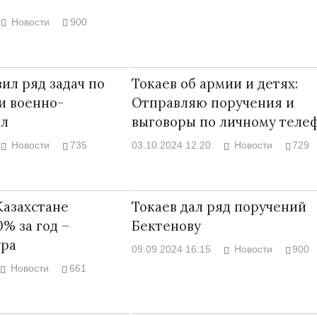
Новости
900
ил ряд задач по
Токаев об армии и детях:
Война Мир
и военно-
Отправляю поручения и
ил
выговоры по личному теле
Новости
735
03.10.2024 12:20
Новости
729
Казахстане
Токаев дал ряд поручений
% за год –
Бектенову
ура
09.09.2024 16:15
Новости
900
Война Миров.
Новости
661
Сороса
08.11.2024 09: