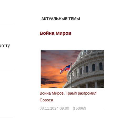
АКТУАЛЬНЫЕ ТЕМЫ
ов
Война Миров
Войн
фону
 Трамп разгромил
Война Миров. Трамп разгромил
Война 
Сороса
Сорос
00
50969
08.11.2024 09:00
50969
08.11.