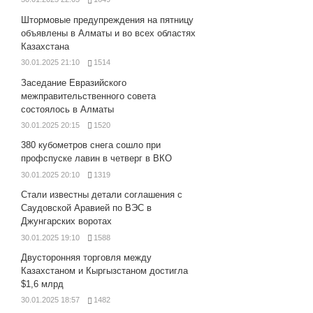
Штормовые предупреждения на пятницу
объявлены в Алматы и во всех областях
Казахстана
30.01.2025 21:10
1514
Заседание Евразийского
межправительственного совета
состоялось в Алматы
30.01.2025 20:15
1520
380 кубометров снега сошло при
профспуске лавин в четверг в ВКО
30.01.2025 20:10
1319
Стали известны детали соглашения с
Саудовской Аравией по ВЭС в
Джунгарских воротах
30.01.2025 19:10
1588
Двусторонняя торговля между
Казахстаном и Кыргызстаном достигла
$1,6 млрд
30.01.2025 18:57
1482