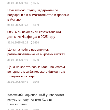
31.01.2025 09:50
1585
Преступную группу задержали по
подозрению в вымогательстве и грабеже
в Астане
31.01.2025 09:40
1639
$888 млн начислили казахстанским
детям из Нацфонда в 2025 году
31.01.2025 09:25
1474
Цены на нефть изменились
разнонаправленно на мировых биржах
31.01.2025 09:10
1509
Цена на золото повысилась по итогам
вечернего межбанковского фиксинга в
Лондоне в четверг
31.01.2025 08:45
1548
Казахский национальный университет
искусств получил имя Куляш
Байсеитовой
30.01.2025 22:05
1649