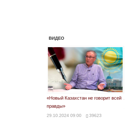
ВИДЕО
астовка в Жанаозене.
«Новый Казахстан не говорит всей
Лондон
т конфискации.
правды»
28.10.
 сравнили с
29.10.2024 09:00
39623
00
28888