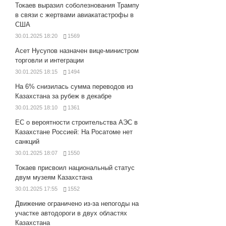
Токаев выразил соболезнования Трампу
в связи с жертвами авиакатастрофы в
США
30.01.2025 18:20
1569
Асет Нусупов назначен вице-министром
торговли и интеграции
30.01.2025 18:15
1494
На 6% снизилась сумма переводов из
Казахстана за рубеж в декабре
30.01.2025 18:10
1361
ЕС о вероятности строительства АЭС в
Казахстане Россией: На Росатоме нет
санкций
30.01.2025 18:07
1550
Токаев присвоил национальный статус
двум музеям Казахстана
30.01.2025 17:55
1552
Движение ограничено из-за непогоды на
участке автодороги в двух областях
Казахстана