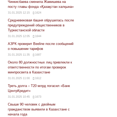
Чинкисбаева сменила Жамишева на
посту главы фонда «Қазақстан халқына»
31.01.2025 12:15
1624
Средневековая башня обрушилась после
предупреждений общественников в
Туркестанской области
31.01.2025 12:05
1644
АЗРК проверит Beeline после сообщений
о повышении тарифов
31.01.2025 11:35
1687
Около 80 должностных лиц привлекли к
ответственности по итогам проверок
минпросвета в Казахстане
31.01.2025 11:00
1612
Треть долга – Т20 млрд погасил «Банк
ЦентрКредит»
31.01.2025 10:45
1673
Свыше 90 человек с двойным
гражданством выявили в Казахстане с
начала года