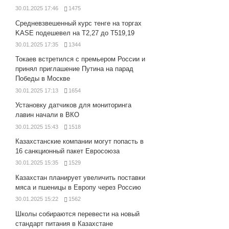
30.01.2025 17:46
1475
Средневзвешенный курс тенге на торгах
KASE подешевел на Т2,27 до Т519,19
30.01.2025 17:35
1344
Токаев встретился с премьером России и
принял приглашение Путина на парад
Победы в Москве
30.01.2025 17:13
1654
Установку датчиков для мониторинга
лавин начали в ВКО
30.01.2025 15:43
1518
Казахстанские компании могут попасть в
16 санкционный пакет Евросоюза
30.01.2025 15:35
1529
Казахстан планирует увеличить поставки
мяса и пшеницы в Европу через Россию
30.01.2025 15:22
1562
Школы собираются перевести на новый
стандарт питания в Казахстане