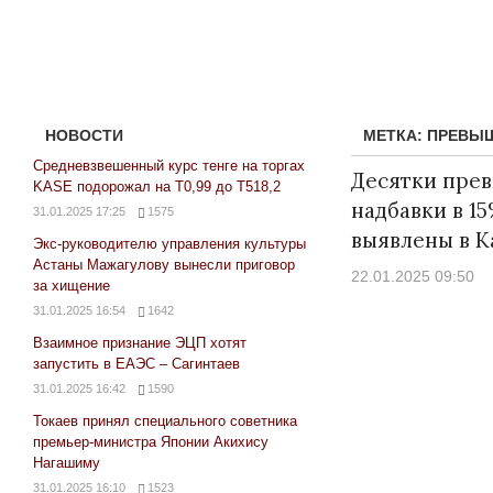
НОВОСТИ
МЕТКА:
ПРЕВЫШ
Средневзвешенный курс тенге на торгах
Десятки пре
KASE подорожал на Т0,99 до Т518,2
надбавки в 1
31.01.2025 17:25
1575
выявлены в К
Экс-руководителю управления культуры
Астаны Мажагулову вынесли приговор
22.01.2025 09:50
за хищение
31.01.2025 16:54
1642
Взаимное признание ЭЦП хотят
запустить в ЕАЭС – Сагинтаев
31.01.2025 16:42
1590
Токаев принял специального советника
премьер-министра Японии Акихису
Нагашиму
31.01.2025 16:10
1523