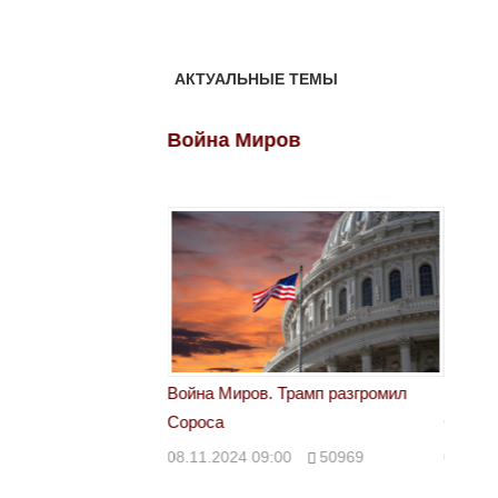
АКТУАЛЬНЫЕ ТЕМЫ
ов
Война Миров
Войн
 Трамп разгромил
Война Миров. Трамп разгромил
Война 
Сороса
Сорос
00
50969
08.11.2024 09:00
50969
08.11.