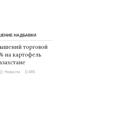
ЕНИЕ НАДБАВКИ
вышений торговой
5% на картофель
азахстане
Новости
485
Народ выбрал свет
Странная заб
Дарига не ждё
17.10.2024 17:00
29972
Авиакомпании
мошенниками
30.10.2024 14: