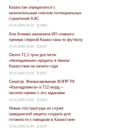
Казахстан определился с
окончательным списком потенциальных
строителей АЭС
31.01.2025 15:20
1800
Али Алиева назначили ИО главного
тренера сборной Казахстана по футболу
31.01.2025 13:30
1597
Около Т1,1 трлн достигли
«безнадежные» кредиты в банках
Казахстана на начало года
31.01.2025 13:18
1557
Сенатор: Финансирование МЭПР РК
«Казгидромета» в Т12 млрд –
несопоставимо с его задачами
31.01.2025 13:00
1634
Новые госструктуры из служб
гражданской защиты создали для
готовности к паводкам в Казахстане
31.01.2025 12:40
1533