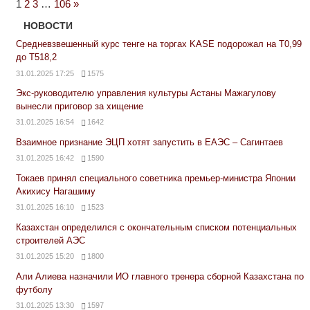
Next
1
2
3
…
106
»
Posts
НОВОСТИ
Средневзвешенный курс тенге на торгах KASE подорожал на Т0,99
до Т518,2
31.01.2025 17:25
1575
Экс-руководителю управления культуры Астаны Мажагулову
вынесли приговор за хищение
31.01.2025 16:54
1642
Взаимное признание ЭЦП хотят запустить в ЕАЭС – Сагинтаев
31.01.2025 16:42
1590
Токаев принял специального советника премьер-министра Японии
Акихису Нагашиму
31.01.2025 16:10
1523
Казахстан определился с окончательным списком потенциальных
строителей АЭС
31.01.2025 15:20
1800
Али Алиева назначили ИО главного тренера сборной Казахстана по
футболу
31.01.2025 13:30
1597