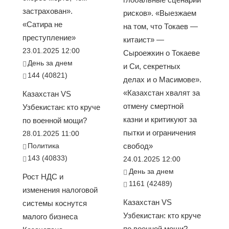
застрахован».
рисков». «Выезжаем
«Сатира не
на том, что Токаев —
преступление»
китаист» —
23.01.2025 12:00
Сыроежкин о Токаеве
День за днем
и Си, секретных
144 (40821)
делах и о Масимове».
«Казахстан хвалят за
Казахстан VS
отмену смертной
Узбекистан: кто круче
казни и критикуют за
по военной мощи?
пытки и ограничения
28.01.2025 11:00
Политика
свобод»
143 (40833)
24.01.2025 12:00
День за днем
Рост НДС и
1161 (42489)
изменения налоговой
Казахстан VS
системы коснутся
Узбекистан: кто круче
малого бизнеса
по военной мощи?