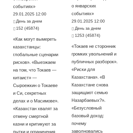
о январских
событиях»
событиях»
29.01.2025 12:00
День за днем
29.01.2025 12:00
152 (45874)
День за днем
1253 (45874)
«Как могут вымереть
«Токаев не сторонник
казахстанцы:
громких увольнений и
глобальные сценарии
публичных разборок».
рисков». «Выезжаем
«Риски для
на том, что Токаев —
Казахстана». «В
китаист» —
Казахстане снова
Сыроежкин о Токаеве
защищают семью
и Си, секретных
Назарбаевых?».
делах и о Масимове».
«Безусловный
«Казахстан хвалят за
базовый доход:
отмену смертной
почему
казни и критикуют за
заволновались
пытки и ограничения