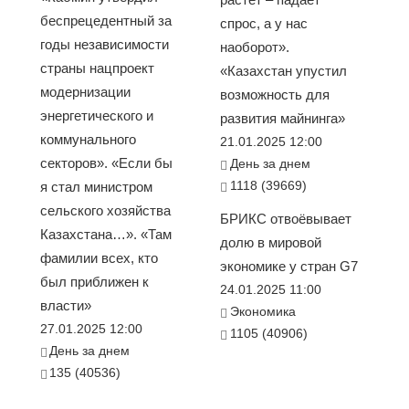
беспрецедентный за
спрос, а у нас
годы независимости
наоборот».
страны нацпроект
«Казахстан упустил
модернизации
возможность для
энергетического и
развития майнинга»
коммунального
21.01.2025 12:00
секторов». «Если бы
День за днем
1118 (39669)
я стал министром
сельского хозяйства
БРИКС отвоёвывает
Казахстана…». «Там
долю в мировой
фамилии всех, кто
экономике у стран G7
был приближен к
24.01.2025 11:00
власти»
Экономика
27.01.2025 12:00
1105 (40906)
День за днем
135 (40536)