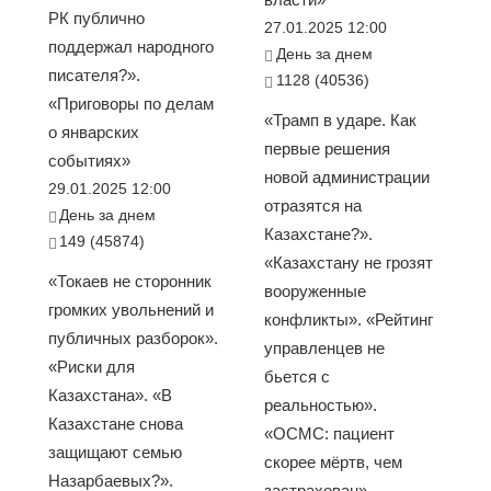
РК публично
27.01.2025 12:00
поддержал народного
День за днем
писателя?».
1128 (40536)
«Приговоры по делам
«Трамп в ударе. Как
о январских
первые решения
событиях»
новой администрации
29.01.2025 12:00
отразятся на
День за днем
Казахстане?».
149 (45874)
«Казахстану не грозят
«Токаев не сторонник
вооруженные
громких увольнений и
конфликты». «Рейтинг
публичных разборок».
управленцев не
«Риски для
бьется с
Казахстана». «В
реальностью».
Казахстане снова
«ОСМС: пациент
защищают семью
скорее мёртв, чем
Назарбаевых?».
застрахован».