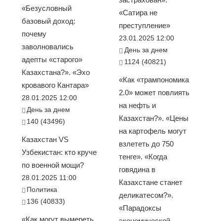
«Безусловный
«Сатира не
базовый доход:
преступление»
почему
23.01.2025 12:00
заволновались
День за днем
адепты «старого»
1124 (40821)
Казахстана?». «Эхо
«Как «трампономика
кровавого Кантара»
2.0» может повлиять
28.01.2025 12:00
на нефть и
День за днем
Казахстан?». «Цены
140 (43496)
на картофель могут
Казахстан VS
взлететь до 750
Узбекистан: кто круче
тенге». «Когда
по военной мощи?
говядина в
28.01.2025 11:00
Казахстане станет
Политика
деликатесом?».
136 (40833)
«Парадоксы
«Как могут вымереть
экономической