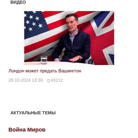
ВИДЕО
Лондон может предать Вашингтон
Эле
28.10.2024 13:30
43112
24.
АКТУАЛЬНЫЕ ТЕМЫ
Война Миров
Во