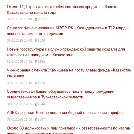
Около Т1,1 трлн достигли «безнадежные» кредиты в банках
Казахстана на начало года
31.01.2025 13:18
1557
Сенатор: Финансирование МЭПР РК «Казгидромета» в Т12 млрд –
несопоставимо с его задачами
31.01.2025 13:00
1634
Новые госструктуры из служб гражданской защиты создали для
готовности к паводкам в Казахстане
31.01.2025 12:40
1533
Чинкисбаева сменила Жамишева на посту главы фонда «Қазақстан
халқына»
31.01.2025 12:15
1624
Средневековая башня обрушилась после предупреждений
общественников в Туркестанской области
31.01.2025 12:05
1644
АЗРК проверит Beeline после сообщений о повышении тарифов
31.01.2025 11:35
1687
Около 80 должностных лиц привлекли к ответственности по итогам
проверок минпросвета в Казахстане