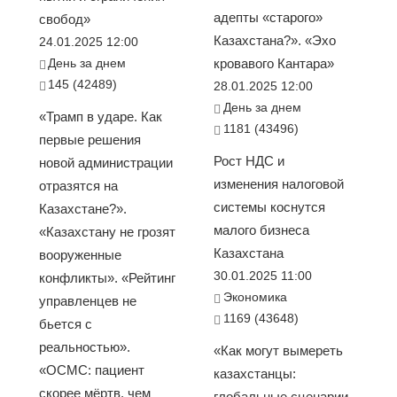
адепты «старого»
свобод»
Казахстана?». «Эхо
24.01.2025 12:00
День за днем
кровавого Кантара»
145 (42489)
28.01.2025 12:00
День за днем
«Трамп в ударе. Как
1181 (43496)
первые решения
Рост НДС и
новой администрации
изменения налоговой
отразятся на
системы коснутся
Казахстане?».
малого бизнеса
«Казахстану не грозят
Казахстана
вооруженные
30.01.2025 11:00
конфликты». «Рейтинг
Экономика
управленцев не
1169 (43648)
бьется с
реальностью».
«Как могут вымереть
«ОСМС: пациент
казахстанцы:
скорее мёртв, чем
глобальные сценарии