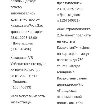
базовый доход:
преступление»
почему
23.01.2025 12:00
заволновались
День за днем
адепты «старого»
1124 (40821)
Казахстана?». «Эхо
«Как «трампономика
кровавого Кантара»
2.0» может повлиять
28.01.2025 12:00
на нефть и
День за днем
Казахстан?». «Цены
140 (43496)
на картофель могут
Казахстан VS
взлететь до 750
Узбекистан: кто круче
тенге». «Когда
по военной мощи?
говядина в
28.01.2025 11:00
Казахстане станет
Политика
деликатесом?».
136 (40833)
«Парадоксы
«Как могут вымереть
экономической
казахстанцы:
политики». «Как