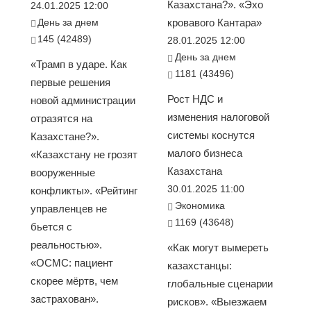
Казахстана?». «Эхо
24.01.2025 12:00
День за днем
кровавого Кантара»
145 (42489)
28.01.2025 12:00
День за днем
«Трамп в ударе. Как
1181 (43496)
первые решения
Рост НДС и
новой администрации
изменения налоговой
отразятся на
системы коснутся
Казахстане?».
малого бизнеса
«Казахстану не грозят
Казахстана
вооруженные
30.01.2025 11:00
конфликты». «Рейтинг
Экономика
управленцев не
1169 (43648)
бьется с
реальностью».
«Как могут вымереть
«ОСМС: пациент
казахстанцы:
скорее мёртв, чем
глобальные сценарии
застрахован».
рисков». «Выезжаем