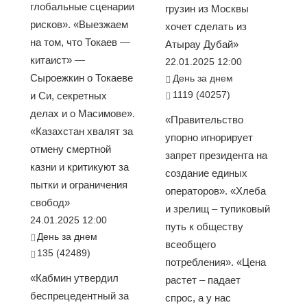
глобальные сценарии
грузин из Москвы
рисков». «Выезжаем
хочет сделать из
на том, что Токаев —
Атырау Дубай»
китаист» —
22.01.2025 12:00
Сыроежкин о Токаеве
День за днем
1119 (40257)
и Си, секретных
делах и о Масимове».
«Правительство
«Казахстан хвалят за
упорно игнорирует
отмену смертной
запрет президента на
казни и критикуют за
создание единых
пытки и ограничения
операторов». «Хлеба
свобод»
и зрелищ – тупиковый
24.01.2025 12:00
путь к обществу
День за днем
всеобщего
135 (42489)
потребления». «Цена
«Кабмин утвердил
растет – падает
беспрецедентный за
спрос, а у нас