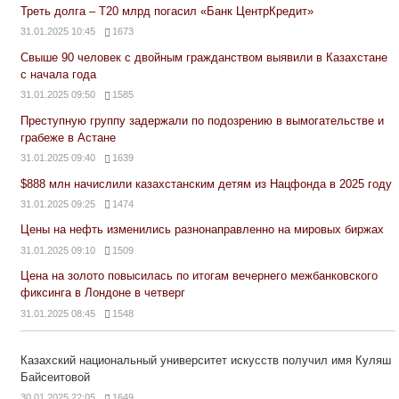
Треть долга – Т20 млрд погасил «Банк ЦентрКредит»
31.01.2025 10:45
1673
Свыше 90 человек с двойным гражданством выявили в Казахстане
с начала года
31.01.2025 09:50
1585
Преступную группу задержали по подозрению в вымогательстве и
грабеже в Астане
31.01.2025 09:40
1639
$888 млн начислили казахстанским детям из Нацфонда в 2025 году
31.01.2025 09:25
1474
Цены на нефть изменились разнонаправленно на мировых биржах
31.01.2025 09:10
1509
Цена на золото повысилась по итогам вечернего межбанковского
фиксинга в Лондоне в четверг
31.01.2025 08:45
1548
Казахский национальный университет искусств получил имя Куляш
Байсеитовой
30.01.2025 22:05
1649