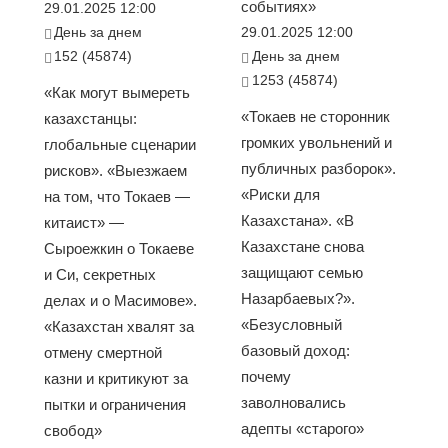
событиях»
29.01.2025 12:00
День за днем
29.01.2025 12:00
152 (45874)
День за днем
1253 (45874)
«Как могут вымереть
«Токаев не сторонник
казахстанцы:
громких увольнений и
глобальные сценарии
публичных разборок».
рисков». «Выезжаем
«Риски для
на том, что Токаев —
Казахстана». «В
китаист» —
Казахстане снова
Сыроежкин о Токаеве
защищают семью
и Си, секретных
Назарбаевых?».
делах и о Масимове».
«Безусловный
«Казахстан хвалят за
базовый доход:
отмену смертной
почему
казни и критикуют за
заволновались
пытки и ограничения
адепты «старого»
свобод»