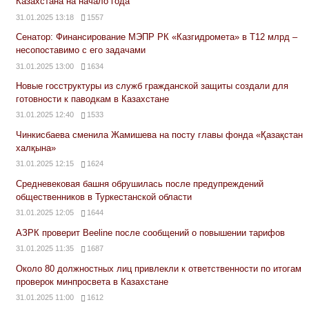
Казахстана на начало года
31.01.2025 13:18
1557
Сенатор: Финансирование МЭПР РК «Казгидромета» в Т12 млрд –
несопоставимо с его задачами
31.01.2025 13:00
1634
Новые госструктуры из служб гражданской защиты создали для
готовности к паводкам в Казахстане
31.01.2025 12:40
1533
Чинкисбаева сменила Жамишева на посту главы фонда «Қазақстан
халқына»
31.01.2025 12:15
1624
Средневековая башня обрушилась после предупреждений
общественников в Туркестанской области
31.01.2025 12:05
1644
АЗРК проверит Beeline после сообщений о повышении тарифов
31.01.2025 11:35
1687
Около 80 должностных лиц привлекли к ответственности по итогам
проверок минпросвета в Казахстане
31.01.2025 11:00
1612