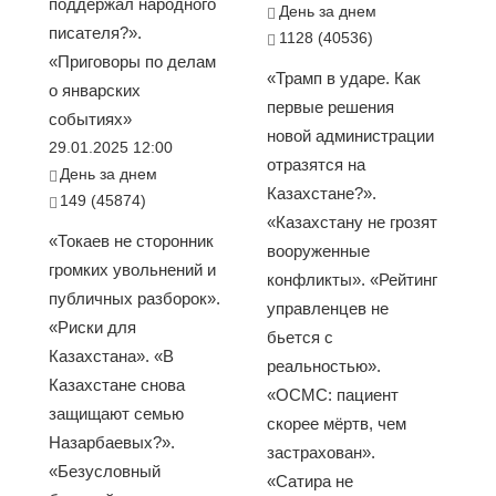
поддержал народного
День за днем
писателя?».
1128 (40536)
«Приговоры по делам
«Трамп в ударе. Как
о январских
первые решения
событиях»
новой администрации
29.01.2025 12:00
отразятся на
День за днем
Казахстане?».
149 (45874)
«Казахстану не грозят
«Токаев не сторонник
вооруженные
громких увольнений и
конфликты». «Рейтинг
публичных разборок».
управленцев не
«Риски для
бьется с
Казахстана». «В
реальностью».
Казахстане снова
«ОСМС: пациент
защищают семью
скорее мёртв, чем
Назарбаевых?».
застрахован».
«Безусловный
«Сатира не