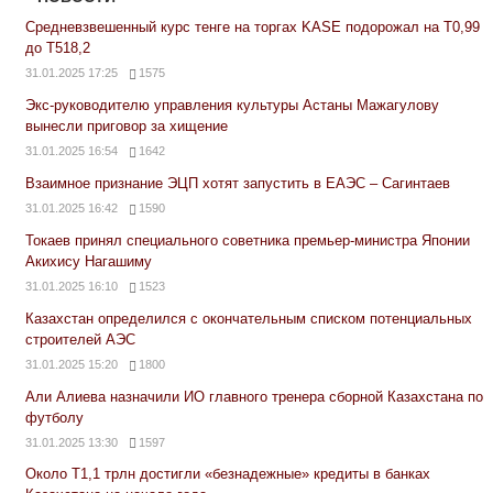
Средневзвешенный курс тенге на торгах KASE подорожал на Т0,99
до Т518,2
31.01.2025 17:25
1575
Экс-руководителю управления культуры Астаны Мажагулову
вынесли приговор за хищение
31.01.2025 16:54
1642
Взаимное признание ЭЦП хотят запустить в ЕАЭС – Сагинтаев
31.01.2025 16:42
1590
Токаев принял специального советника премьер-министра Японии
Акихису Нагашиму
31.01.2025 16:10
1523
Казахстан определился с окончательным списком потенциальных
строителей АЭС
31.01.2025 15:20
1800
Али Алиева назначили ИО главного тренера сборной Казахстана по
футболу
31.01.2025 13:30
1597
Около Т1,1 трлн достигли «безнадежные» кредиты в банках