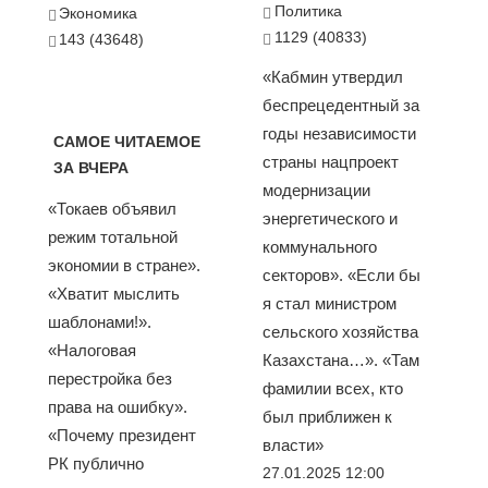
Политика
Экономика
1129 (40833)
143 (43648)
«Кабмин утвердил
беспрецедентный за
годы независимости
САМОЕ ЧИТАЕМОЕ
страны нацпроект
ЗА ВЧЕРА
модернизации
«Токаев объявил
энергетического и
режим тотальной
коммунального
экономии в стране».
секторов». «Если бы
«Хватит мыслить
я стал министром
шаблонами!».
сельского хозяйства
«Налоговая
Казахстана…». «Там
перестройка без
фамилии всех, кто
права на ошибку».
был приближен к
«Почему президент
власти»
РК публично
27.01.2025 12:00