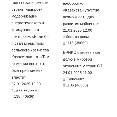
годы независимости
наоборот».
страны нацпроект
«Казахстан упустил
модернизации
возможность для
энергетического и
развития майнинга»
коммунального
21.01.2025 12:00
секторов». «Если бы
День за днем
1118 (39669)
я стал министром
сельского хозяйства
БРИКС отвоёвывает
Казахстана…». «Там
долю в мировой
фамилии всех, кто
экономике у стран G7
был приближен к
24.01.2025 11:00
власти»
Экономика
27.01.2025 12:00
1105 (40906)
День за днем
135 (40536)