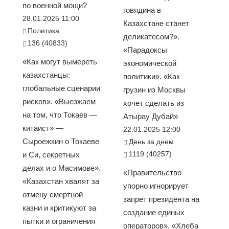
по военной мощи?
говядина в
28.01.2025 11:00
Казахстане станет
Политика
деликатесом?».
136 (40833)
«Парадоксы
«Как могут вымереть
экономической
казахстанцы:
политики». «Как
глобальные сценарии
грузин из Москвы
рисков». «Выезжаем
хочет сделать из
на том, что Токаев —
Атырау Дубай»
китаист» —
22.01.2025 12:00
Сыроежкин о Токаеве
День за днем
1119 (40257)
и Си, секретных
делах и о Масимове».
«Правительство
«Казахстан хвалят за
упорно игнорирует
отмену смертной
запрет президента на
казни и критикуют за
создание единых
пытки и ограничения
операторов». «Хлеба