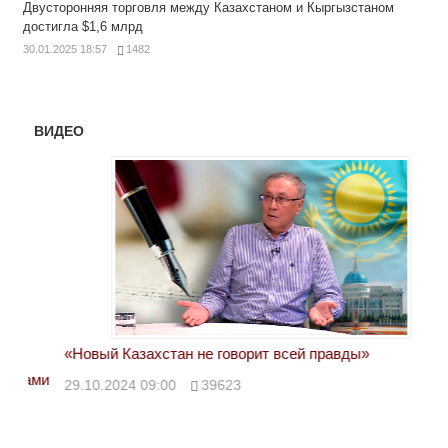
Двусторонняя торговля между Казахстаном и Кыргызстаном
достигла $1,6 млрд
30.01.2025 18:57
1482
ВИДЕО
«Новый Казахстан не говорит всей правды»
Лон
ми
29.10.2024 09:00
39623
28.