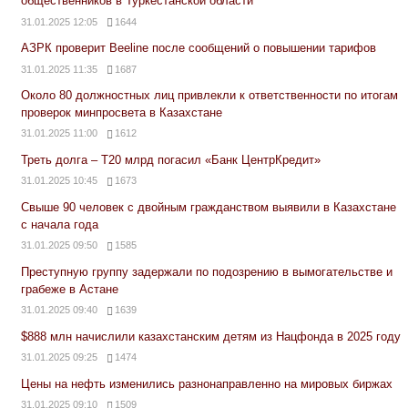
общественников в Туркестанской области
31.01.2025 12:05
1644
АЗРК проверит Beeline после сообщений о повышении тарифов
31.01.2025 11:35
1687
Около 80 должностных лиц привлекли к ответственности по итогам
проверок минпросвета в Казахстане
31.01.2025 11:00
1612
Треть долга – Т20 млрд погасил «Банк ЦентрКредит»
31.01.2025 10:45
1673
Свыше 90 человек с двойным гражданством выявили в Казахстане
с начала года
31.01.2025 09:50
1585
Преступную группу задержали по подозрению в вымогательстве и
грабеже в Астане
31.01.2025 09:40
1639
$888 млн начислили казахстанским детям из Нацфонда в 2025 году
31.01.2025 09:25
1474
Цены на нефть изменились разнонаправленно на мировых биржах
31.01.2025 09:10
1509