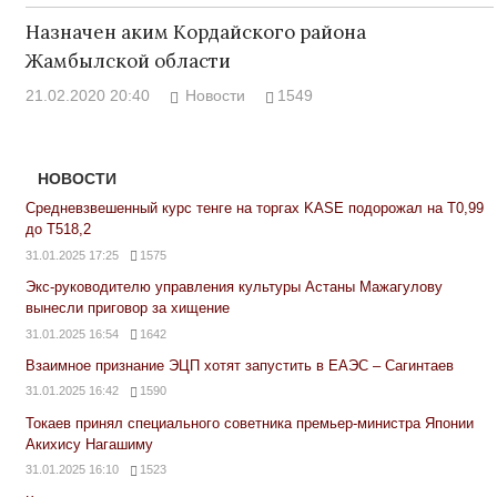
Назначен аким Кордайского района
Жамбылской области
21.02.2020 20:40
Новости
1549
НОВОСТИ
Средневзвешенный курс тенге на торгах KASE подорожал на Т0,99
до Т518,2
31.01.2025 17:25
1575
Экс-руководителю управления культуры Астаны Мажагулову
вынесли приговор за хищение
31.01.2025 16:54
1642
Взаимное признание ЭЦП хотят запустить в ЕАЭС – Сагинтаев
31.01.2025 16:42
1590
Токаев принял специального советника премьер-министра Японии
Акихису Нагашиму
31.01.2025 16:10
1523