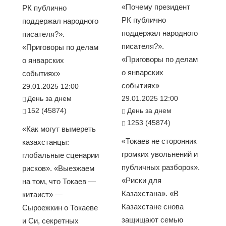
«Почему президент
РК публично
РК публично
поддержал народного
поддержал народного
писателя?».
писателя?».
«Приговоры по делам
«Приговоры по делам
о январских
о январских
событиях»
событиях»
29.01.2025 12:00
День за днем
29.01.2025 12:00
152 (45874)
День за днем
1253 (45874)
«Как могут вымереть
«Токаев не сторонник
казахстанцы:
громких увольнений и
глобальные сценарии
публичных разборок».
рисков». «Выезжаем
«Риски для
на том, что Токаев —
Казахстана». «В
китаист» —
Казахстане снова
Сыроежкин о Токаеве
защищают семью
и Си, секретных