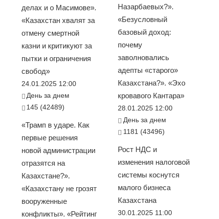
Назарбаевых?».
делах и о Масимове».
«Безусловный
«Казахстан хвалят за
базовый доход:
отмену смертной
почему
казни и критикуют за
заволновались
пытки и ограничения
адепты «старого»
свобод»
Казахстана?». «Эхо
24.01.2025 12:00
День за днем
кровавого Кантара»
145 (42489)
28.01.2025 12:00
День за днем
«Трамп в ударе. Как
1181 (43496)
первые решения
Рост НДС и
новой администрации
изменения налоговой
отразятся на
системы коснутся
Казахстане?».
малого бизнеса
«Казахстану не грозят
Казахстана
вооруженные
30.01.2025 11:00
конфликты». «Рейтинг