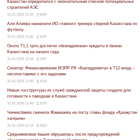
Казахстан определился с окончательным списком потенциальных
строителей АЭС
31.01.2025 15:20
1800
Али Алиева назначили ИО главного тренера сборной Казахстана по
футболу
31.01.2025 13:30
1597
Около Т1,1 трлн достигли «безнадежные» кредиты в банках
Казахстана на начало года
31.01.2025 13:18
1557
Сенатор: Финансирование МЭПР РК «Казгидромета» в Т12 млрд –
несопоставимо с его задачами
31.01.2025 13:00
1634
Новые госструктуры из служб гражданской защиты создали для
готовности к паводкам в Казахстане
31.01.2025 12:40
1533
Чинкисбаева сменила Жамишева на посту главы фонда «Қазақстан
халқына»
31.01.2025 12:15
1624
Средневековая башня обрушилась после предупреждений