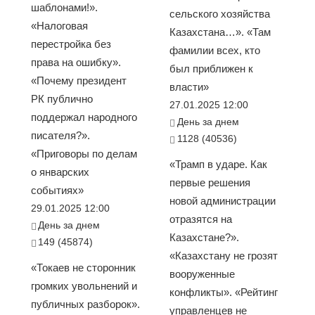
шаблонами!».
сельского хозяйства
«Налоговая
Казахстана…». «Там
перестройка без
фамилии всех, кто
права на ошибку».
был приближен к
«Почему президент
власти»
РК публично
27.01.2025 12:00
поддержал народного
День за днем
писателя?».
1128 (40536)
«Приговоры по делам
«Трамп в ударе. Как
о январских
первые решения
событиях»
новой администрации
29.01.2025 12:00
отразятся на
День за днем
Казахстане?».
149 (45874)
«Казахстану не грозят
«Токаев не сторонник
вооруженные
громких увольнений и
конфликты». «Рейтинг
публичных разборок».
управленцев не