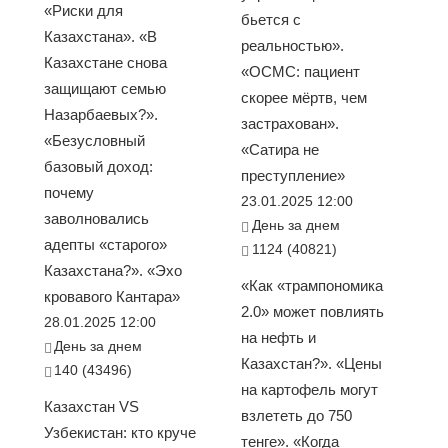
«Риски для
бьется с
Казахстана». «В
реальностью».
Казахстане снова
«ОСМС: пациент
защищают семью
скорее мёртв, чем
Назарбаевых?».
застрахован».
«Безусловный
«Сатира не
базовый доход:
преступление»
почему
23.01.2025 12:00
заволновались
День за днем
адепты «старого»
1124 (40821)
Казахстана?». «Эхо
«Как «трампономика
кровавого Кантара»
2.0» может повлиять
28.01.2025 12:00
на нефть и
День за днем
Казахстан?». «Цены
140 (43496)
на картофель могут
Казахстан VS
взлететь до 750
Узбекистан: кто круче
тенге». «Когда