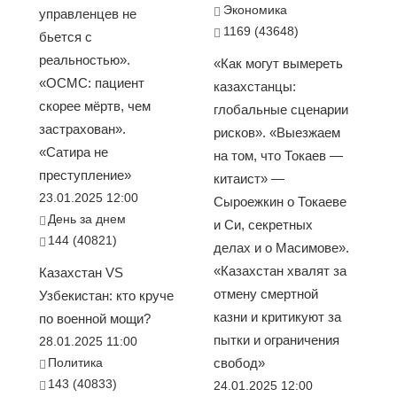
Экономика
управленцев не
1169 (43648)
бьется с
реальностью».
«Как могут вымереть
«ОСМС: пациент
казахстанцы:
скорее мёртв, чем
глобальные сценарии
застрахован».
рисков». «Выезжаем
«Сатира не
на том, что Токаев —
преступление»
китаист» —
23.01.2025 12:00
Сыроежкин о Токаеве
День за днем
и Си, секретных
144 (40821)
делах и о Масимове».
«Казахстан хвалят за
Казахстан VS
отмену смертной
Узбекистан: кто круче
казни и критикуют за
по военной мощи?
пытки и ограничения
28.01.2025 11:00
Политика
свобод»
143 (40833)
24.01.2025 12:00