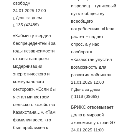
свобод»
и зрелищ – тупиковый
24.01.2025 12:00
путь к обществу
День за днем
всеобщего
135 (42489)
потребления». «Цена
«Кабмин утвердил
растет – падает
беспрецедентный за
спрос, а у нас
годы независимости
наоборот».
страны нацпроект
«Казахстан упустил
модернизации
возможность для
энергетического и
развития майнинга»
коммунального
21.01.2025 12:00
секторов». «Если бы
День за днем
1118 (39669)
я стал министром
сельского хозяйства
БРИКС отвоёвывает
Казахстана…». «Там
долю в мировой
фамилии всех, кто
экономике у стран G7
был приближен к
24.01.2025 11:00