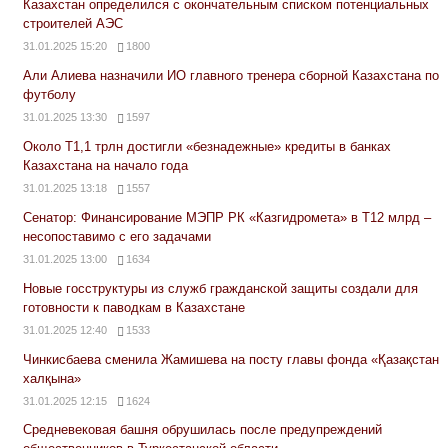
Казахстан определился с окончательным списком потенциальных
строителей АЭС
31.01.2025 15:20
1800
Али Алиева назначили ИО главного тренера сборной Казахстана по
футболу
31.01.2025 13:30
1597
Около Т1,1 трлн достигли «безнадежные» кредиты в банках
Казахстана на начало года
31.01.2025 13:18
1557
Сенатор: Финансирование МЭПР РК «Казгидромета» в Т12 млрд –
несопоставимо с его задачами
31.01.2025 13:00
1634
Новые госструктуры из служб гражданской защиты создали для
готовности к паводкам в Казахстане
31.01.2025 12:40
1533
Чинкисбаева сменила Жамишева на посту главы фонда «Қазақстан
халқына»
31.01.2025 12:15
1624
Средневековая башня обрушилась после предупреждений