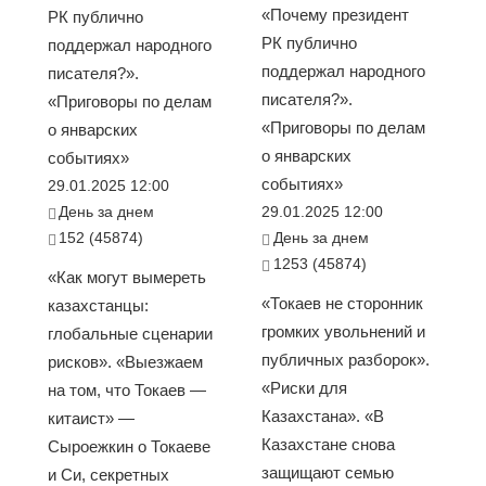
«Почему президент
РК публично
РК публично
поддержал народного
поддержал народного
писателя?».
писателя?».
«Приговоры по делам
«Приговоры по делам
о январских
о январских
событиях»
событиях»
29.01.2025 12:00
День за днем
29.01.2025 12:00
152 (45874)
День за днем
1253 (45874)
«Как могут вымереть
«Токаев не сторонник
казахстанцы:
громких увольнений и
глобальные сценарии
публичных разборок».
рисков». «Выезжаем
«Риски для
на том, что Токаев —
Казахстана». «В
китаист» —
Казахстане снова
Сыроежкин о Токаеве
защищают семью
и Си, секретных