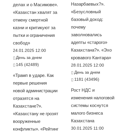
Назарбаевых?».
делах и о Масимове».
«Безусловный
«Казахстан хвалят за
базовый доход:
отмену смертной
почему
казни и критикуют за
заволновались
пытки и ограничения
адепты «старого»
свобод»
Казахстана?». «Эхо
24.01.2025 12:00
День за днем
кровавого Кантара»
145 (42489)
28.01.2025 12:00
День за днем
«Трамп в ударе. Как
1181 (43496)
первые решения
Рост НДС и
новой администрации
изменения налоговой
отразятся на
системы коснутся
Казахстане?».
малого бизнеса
«Казахстану не грозят
Казахстана
вооруженные
30.01.2025 11:00
конфликты». «Рейтинг