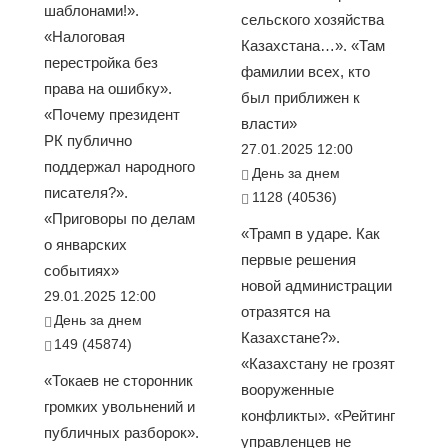
шаблонами!».
сельского хозяйства
«Налоговая
Казахстана…». «Там
перестройка без
фамилии всех, кто
права на ошибку».
был приближен к
«Почему президент
власти»
РК публично
27.01.2025 12:00
поддержал народного
День за днем
писателя?».
1128 (40536)
«Приговоры по делам
«Трамп в ударе. Как
о январских
первые решения
событиях»
новой администрации
29.01.2025 12:00
отразятся на
День за днем
Казахстане?».
149 (45874)
«Казахстану не грозят
«Токаев не сторонник
вооруженные
громких увольнений и
конфликты». «Рейтинг
публичных разборок».
управленцев не