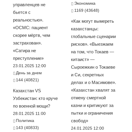
Экономика
управленцев не
1169 (43648)
бьется с
реальностью».
«Как могут вымереть
«ОСМС: пациент
казахстанцы:
скорее мёртв, чем
глобальные сценарии
застрахован».
рисков». «Выезжаем
«Сатира не
на том, что Токаев —
преступление»
китаист» —
23.01.2025 12:00
Сыроежкин о Токаеве
День за днем
и Си, секретных
144 (40821)
делах и о Масимове».
«Казахстан хвалят за
Казахстан VS
отмену смертной
Узбекистан: кто круче
казни и критикуют за
по военной мощи?
пытки и ограничения
28.01.2025 11:00
Политика
свобод»
143 (40833)
24.01.2025 12:00