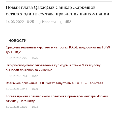
Новый глава QazaqGaz Санжар Жаркешов
остался один в составе правления нацкомпании
14.03.2022 18:25
Новости
1452
НОВОСТИ
Средневзвешенный курс тенге на торгах KASE подорожал на Т0,99
до Т518,2
31.01.2025 17:25
1575
Экс-руководителю управления культуры Астаны Мажагулову
вынесли приговор за хищение
31.01.2025 16:54
1642
Взаимное признание ЭЦП хотят запустить в ЕАЭС – Сагинтаев
31.01.2025 16:42
1590
Токаев принял специального советника премьер-министра Японии
Акихису Нагашиму
31.01.2025 16:10
1523