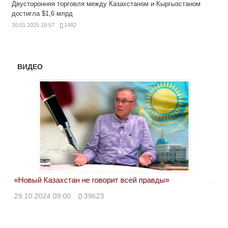
Двусторонняя торговля между Казахстаном и Кыргызстаном
достигла $1,6 млрд
30.01.2025 18:57
1482
ВИДЕО
«Новый Казахстан не говорит всей правды»
Лон
ми
29.10.2024 09:00
39623
28.