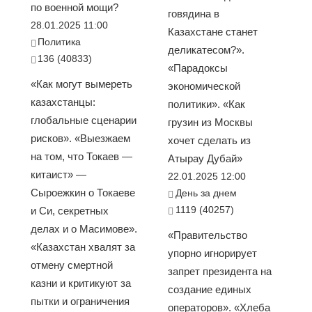
по военной мощи?
говядина в
28.01.2025 11:00
Казахстане станет
Политика
деликатесом?».
136 (40833)
«Парадоксы
«Как могут вымереть
экономической
казахстанцы:
политики». «Как
глобальные сценарии
грузин из Москвы
рисков». «Выезжаем
хочет сделать из
на том, что Токаев —
Атырау Дубай»
китаист» —
22.01.2025 12:00
Сыроежкин о Токаеве
День за днем
1119 (40257)
и Си, секретных
делах и о Масимове».
«Правительство
«Казахстан хвалят за
упорно игнорирует
отмену смертной
запрет президента на
казни и критикуют за
создание единых
пытки и ограничения
операторов». «Хлеба