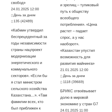
свобод»
и зрелищ – тупиковый
24.01.2025 12:00
путь к обществу
День за днем
всеобщего
135 (42489)
потребления». «Цена
«Кабмин утвердил
растет – падает
беспрецедентный за
спрос, а у нас
годы независимости
наоборот».
страны нацпроект
«Казахстан упустил
модернизации
возможность для
энергетического и
развития майнинга»
коммунального
21.01.2025 12:00
секторов». «Если бы
День за днем
1118 (39669)
я стал министром
сельского хозяйства
БРИКС отвоёвывает
Казахстана…». «Там
долю в мировой
фамилии всех, кто
экономике у стран G7
был приближен к
24.01.2025 11:00