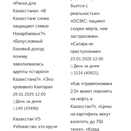
«Риски для
бьется с
Казахстана». «В
реальностью».
Казахстане снова
«ОСМС: пациент
защищают семью
скорее мёртв, чем
Назарбаевых?».
застрахован».
«Безусловный
«Сатира не
базовый доход:
преступление»
почему
23.01.2025 12:00
заволновались
День за днем
адепты «старого»
1124 (40821)
Казахстана?». «Эхо
«Как «трампономика
кровавого Кантара»
2.0» может повлиять
28.01.2025 12:00
на нефть и
День за днем
Казахстан?». «Цены
140 (43496)
на картофель могут
Казахстан VS
взлететь до 750
Узбекистан: кто круче
тенге». «Когда