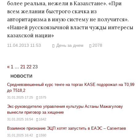
более реальна, нежели в Казахстане». «При
всем желании быстрого скачка из
авторитаризма в иную систему не получится».
«Нашей русскоязычной власти чужды интересы
казахской нации»
11.04.2013 11:53
День за днем
2078
Previous
«
1
…
21
22
23
Posts
НОВОСТИ
Средневзвешенный курс тенге на торгах KASE подорожал на Т0,99
до Т518,2
31.01.2025 17:25
1575
Экс-руководителю управления культуры Астаны Мажагулову
вынесли приговор за хищение
31.01.2025 16:54
1642
Взаимное признание ЭЦП хотят запустить в ЕАЭС – Сагинтаев
31.01.2025 16:42
1590