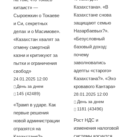
Казахстана». «В
китаист» —
Казахстане снова
Сыроежкин о Токаеве
защищают семью
и Си, секретных
Назарбаевых?».
делах и о Масимове».
«Безусловный
«Казахстан хвалят за
базовый доход:
отмену смертной
почему
казни и критикуют за
заволновались
пытки и ограничения
адепты «старого»
свобод»
Казахстана?». «Эхо
24.01.2025 12:00
День за днем
кровавого Кантара»
145 (42489)
28.01.2025 12:00
День за днем
«Трамп в ударе. Как
1181 (43496)
первые решения
Рост НДС и
новой администрации
изменения налоговой
отразятся на
системы коснутся
Казахстане?».