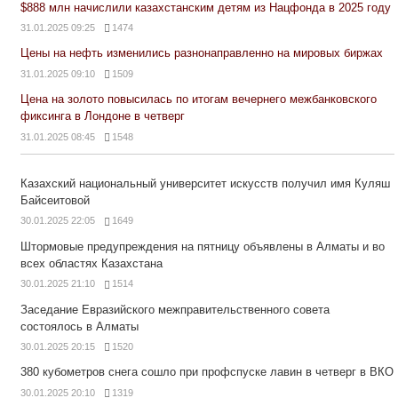
$888 млн начислили казахстанским детям из Нацфонда в 2025 году
31.01.2025 09:25
1474
Цены на нефть изменились разнонаправленно на мировых биржах
31.01.2025 09:10
1509
Цена на золото повысилась по итогам вечернего межбанковского
фиксинга в Лондоне в четверг
31.01.2025 08:45
1548
Казахский национальный университет искусств получил имя Куляш
Байсеитовой
30.01.2025 22:05
1649
Штормовые предупреждения на пятницу объявлены в Алматы и во
всех областях Казахстана
30.01.2025 21:10
1514
Заседание Евразийского межправительственного совета
состоялось в Алматы
30.01.2025 20:15
1520
380 кубометров снега сошло при профспуске лавин в четверг в ВКО
30.01.2025 20:10
1319