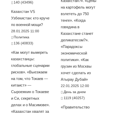
Казахстан?». «Цены
140 (43496)
на картофель могут
Казахстан VS
взлететь до 750
Узбекистан: кто круче
тенге». «Когда
по военной мощи?
говядина в
28.01.2025 11:00
Казахстане станет
Политика
деликатесом?».
136 (40833)
«Парадоксы
«Как могут вымереть
экономической
казахстанцы:
политики». «Как
глобальные сценарии
грузин из Москвы
рисков». «Выезжаем
хочет сделать из
на том, что Токаев —
Атырау Дубай»
китаист» —
22.01.2025 12:00
Сыроежкин о Токаеве
День за днем
1119 (40257)
и Си, секретных
делах и о Масимове».
«Правительство
«Казахстан хвалят за