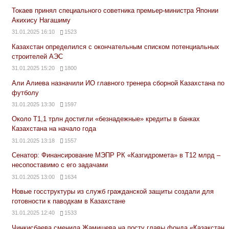
Токаев принял специального советника премьер-министра Японии
Акихису Нагашиму
31.01.2025 16:10
1523
Казахстан определился с окончательным списком потенциальных
строителей АЭС
31.01.2025 15:20
1800
Али Алиева назначили ИО главного тренера сборной Казахстана по
футболу
31.01.2025 13:30
1597
Около Т1,1 трлн достигли «безнадежные» кредиты в банках
Казахстана на начало года
31.01.2025 13:18
1557
Сенатор: Финансирование МЭПР РК «Казгидромета» в Т12 млрд –
несопоставимо с его задачами
31.01.2025 13:00
1634
Новые госструктуры из служб гражданской защиты создали для
готовности к паводкам в Казахстане
31.01.2025 12:40
1533
Чинкисбаева сменила Жамишева на посту главы фонда «Қазақстан