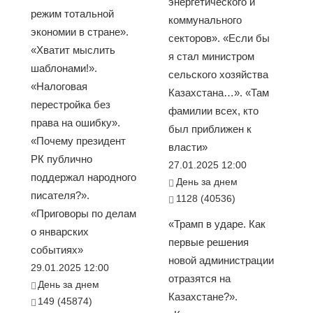
энергетического и
режим тотальной
коммунального
экономии в стране».
секторов». «Если бы
«Хватит мыслить
я стал министром
шаблонами!».
сельского хозяйства
«Налоговая
Казахстана…». «Там
перестройка без
фамилии всех, кто
права на ошибку».
был приближен к
«Почему президент
власти»
РК публично
27.01.2025 12:00
поддержал народного
День за днем
писателя?».
1128 (40536)
«Приговоры по делам
«Трамп в ударе. Как
о январских
первые решения
событиях»
новой администрации
29.01.2025 12:00
отразятся на
День за днем
Казахстане?».
149 (45874)