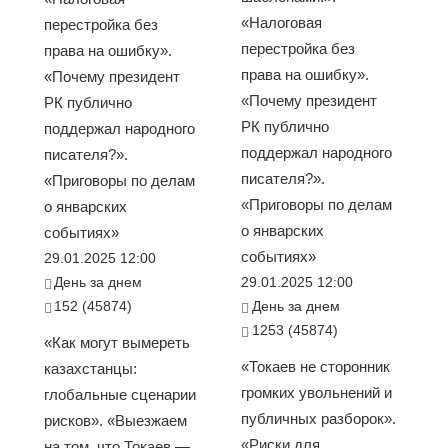
«Налоговая
перестройка без
перестройка без
права на ошибку».
права на ошибку».
«Почему президент
«Почему президент
РК публично
РК публично
поддержал народного
поддержал народного
писателя?».
писателя?».
«Приговоры по делам
«Приговоры по делам
о январских
о январских
событиях»
событиях»
29.01.2025 12:00
День за днем
29.01.2025 12:00
152 (45874)
День за днем
1253 (45874)
«Как могут вымереть
«Токаев не сторонник
казахстанцы:
громких увольнений и
глобальные сценарии
публичных разборок».
рисков». «Выезжаем
«Риски для
на том, что Токаев —