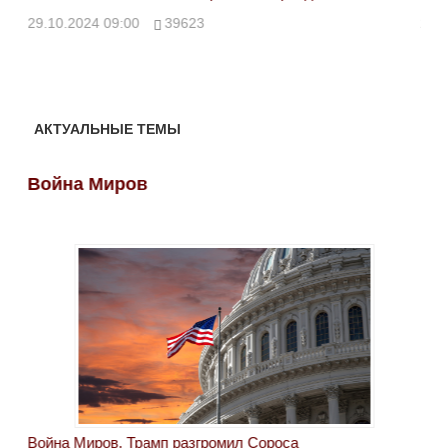
ми
29.10.2024 09:00
39623
28.
АКТУАЛЬНЫЕ ТЕМЫ
Война Миров
Во
Война Миров. Трамп разгромил Сороса
Вой