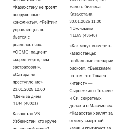
малого бизнеса
«Казахстану не грозят
Казахстана
вооруженные
30.01.2025 11:00
конфликты». «Рейтинг
Экономика
управленцев не
1169 (43648)
бьется с
реальностью».
«Как могут вымереть
«ОСМС: пациент
казахстанцы:
скорее мёртв, чем
глобальные сценарии
застрахован».
рисков». «Выезжаем
«Сатира не
на том, что Токаев —
преступление»
китаист» —
23.01.2025 12:00
Сыроежкин о Токаеве
День за днем
и Си, секретных
144 (40821)
делах и о Масимове».
«Казахстан хвалят за
Казахстан VS
отмену смертной
Узбекистан: кто круче
казни и критикуют за
по военной мощи?