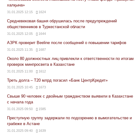
халқына»
31.01.2025 12:15
1624
Средневековая башня обрушилась после предупреждений
общественников в Туркестанской области
31.01.2025 12:05
1644
АЗРК проверит Beeline после сообщений о повышении тарифов
31.01.2025 11:35
1687
Около 80 должностных лиц привлекли к ответственности по итогам
проверок минпросвета в Казахстане
31.01.2025 11:00
1612
Треть долга – Т20 млрд погасил «Банк ЦентрКредит»
31.01.2025 10:45
1673
Свыше 90 человек с двойным гражданством выявили в Казахстане
с начала года
31.01.2025 09:50
1585
Преступную группу задержали по подозрению в вымогательстве и
грабеже в Астане
31.01.2025 09:40
1639