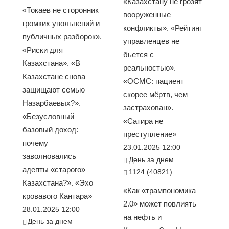
«Казахстану не грозят
«Токаев не сторонник
вооруженные
громких увольнений и
конфликты». «Рейтинг
публичных разборок».
управленцев не
«Риски для
бьется с
Казахстана». «В
реальностью».
Казахстане снова
«ОСМС: пациент
защищают семью
скорее мёртв, чем
Назарбаевых?».
застрахован».
«Безусловный
«Сатира не
базовый доход:
преступление»
почему
23.01.2025 12:00
заволновались
День за днем
адепты «старого»
1124 (40821)
Казахстана?». «Эхо
«Как «трампономика
кровавого Кантара»
2.0» может повлиять
28.01.2025 12:00
на нефть и
День за днем