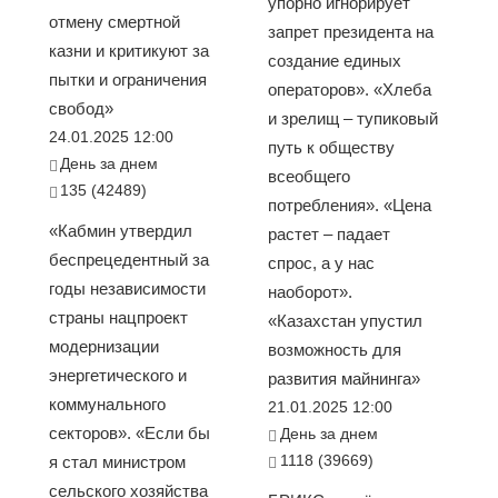
упорно игнорирует
отмену смертной
запрет президента на
казни и критикуют за
создание единых
пытки и ограничения
операторов». «Хлеба
свобод»
и зрелищ – тупиковый
24.01.2025 12:00
путь к обществу
День за днем
всеобщего
135 (42489)
потребления». «Цена
«Кабмин утвердил
растет – падает
беспрецедентный за
спрос, а у нас
годы независимости
наоборот».
страны нацпроект
«Казахстан упустил
модернизации
возможность для
энергетического и
развития майнинга»
коммунального
21.01.2025 12:00
секторов». «Если бы
День за днем
1118 (39669)
я стал министром
сельского хозяйства