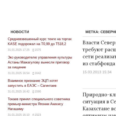
НОВОСТИ
МЕТКА:
СЕВЕРН
Средневзвешенный курс тенге на торгах
Власти Север
KASE подорожал на Т0,99 до Т518,2
требуют рас
31.01.2025 17:25
1575
сети реализа
Экс-руководителю управления культуры
Астаны Мажагулову вынесли приговор
из стабфонда
за хищение
15.03.2013 15:34
31.01.2025 16:54
1642
Взаимное признание ЭЦП хотят
запустить в ЕАЭС – Сагинтаев
31.01.2025 16:42
1590
Природно-кл
Токаев принял специального советника
ситуация в С
премьер-министра Японии Акихису
Казахстане в
Нагашиму
оптимизм на
31.01.2025 16:10
1523