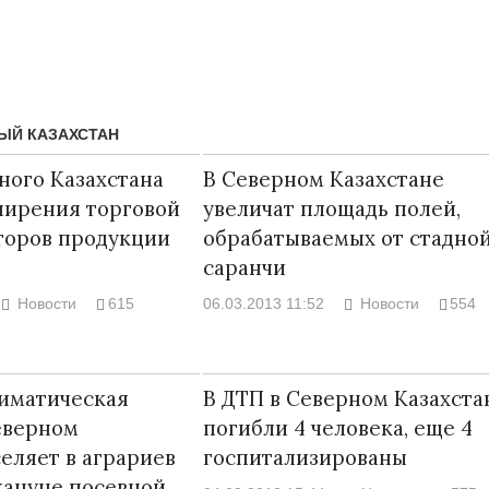
ЫЙ КАЗАХСТАН
ного Казахстана
В Северном Казахстане
ширения торговой
увеличат площадь полей,
торов продукции
обрабатываемых от стадно
саранчи
Новости
615
06.03.2013 11:52
Новости
554
Народ выбрал свет
Странная заб
Дарига не ждё
17.10.2024 17:00
29972
иматическая
В ДТП в Северном Казахста
Авиакомпании
еверном
погибли 4 человека, еще 4
мошенниками
селяет в аграриев
госпитализированы
30.10.2024 14:
кануне посевной