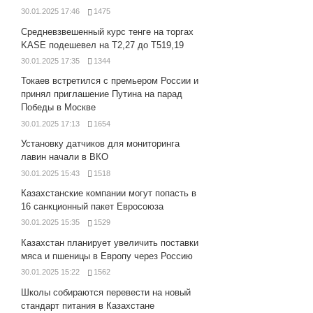
30.01.2025 17:46
1475
Средневзвешенный курс тенге на торгах
KASE подешевел на Т2,27 до Т519,19
30.01.2025 17:35
1344
Токаев встретился с премьером России и
принял приглашение Путина на парад
Победы в Москве
30.01.2025 17:13
1654
Установку датчиков для мониторинга
лавин начали в ВКО
30.01.2025 15:43
1518
Казахстанские компании могут попасть в
16 санкционный пакет Евросоюза
30.01.2025 15:35
1529
Казахстан планирует увеличить поставки
мяса и пшеницы в Европу через Россию
30.01.2025 15:22
1562
Школы собираются перевести на новый
стандарт питания в Казахстане