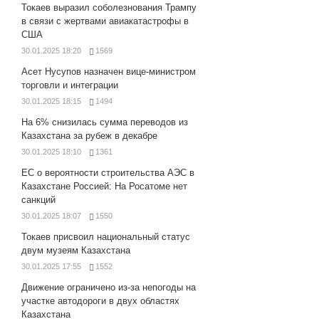
Токаев выразил соболезнования Трампу
в связи с жертвами авиакатастрофы в
США
30.01.2025 18:20
1569
Асет Нусупов назначен вице-министром
торговли и интеграции
30.01.2025 18:15
1494
На 6% снизилась сумма переводов из
Казахстана за рубеж в декабре
30.01.2025 18:10
1361
ЕС о вероятности строительства АЭС в
Казахстане Россией: На Росатоме нет
санкций
30.01.2025 18:07
1550
Токаев присвоил национальный статус
двум музеям Казахстана
30.01.2025 17:55
1552
Движение ограничено из-за непогоды на
участке автодороги в двух областях
Казахстана