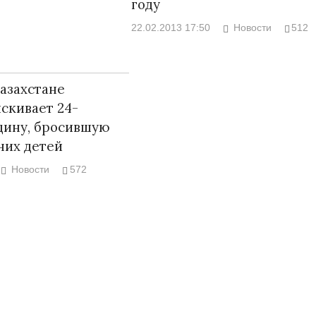
году
22.02.2013 17:50
Новости
512
азахстане
скивает 24-
ину, бросившую
них детей
Новости
572