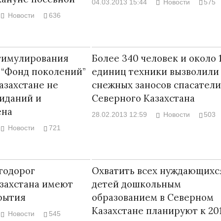
04.03.2013 15:44
Новости
575
Новости
636
тимулирования
Более 340 человек и около 
Война Мир
 “Фонд поколений”
единиц техники вызволили
азахстане не
снежных заносов спасатели
иданий и
Северного Казахстана
ена
28.02.2013 12:59
Новости
503
Новости
721
тодорог
Охватить всех нуждающихс
Война Миров.
захстана имеют
детей дошкольным
Сороса
рытия
образованием в Северном
08.11.2024 09:
Казахстане планируют к 20
Новости
545