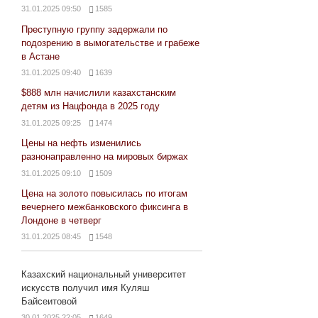
31.01.2025 09:50
1585
Преступную группу задержали по
подозрению в вымогательстве и грабеже
в Астане
31.01.2025 09:40
1639
$888 млн начислили казахстанским
детям из Нацфонда в 2025 году
31.01.2025 09:25
1474
Цены на нефть изменились
разнонаправленно на мировых биржах
31.01.2025 09:10
1509
Цена на золото повысилась по итогам
вечернего межбанковского фиксинга в
Лондоне в четверг
31.01.2025 08:45
1548
Казахский национальный университет
искусств получил имя Куляш
Байсеитовой
30.01.2025 22:05
1649