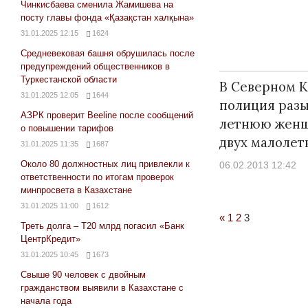
Чинкисбаева сменила Жамишева на
посту главы фонда «Қазақстан халқына»
31.01.2025 12:15
1624
Средневековая башня обрушилась после
предупреждений общественников в
Туркестанской области
В Северном К
31.01.2025 12:05
1644
полиция разы
АЗРК проверит Beeline после сообщений
летнюю женщ
о повышении тарифов
двух малолет
31.01.2025 11:35
1687
Около 80 должностных лиц привлекли к
06.02.2013 12:42
ответственности по итогам проверок
минпросвета в Казахстане
31.01.2025 11:00
1612
Previous
«
1
2
3
Треть долга – Т20 млрд погасил «Банк
Posts
ЦентрКредит»
31.01.2025 10:45
1673
Свыше 90 человек с двойным
гражданством выявили в Казахстане с
начала года