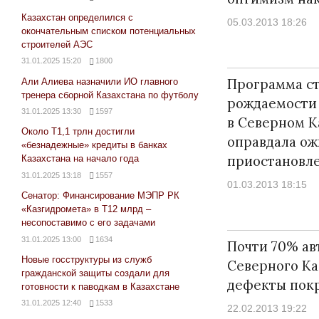
Казахстан определился с
05.03.2013 18:26
окончательным списком потенциальных
строителей АЭС
31.01.2025 15:20
1800
Программа с
Али Алиева назначили ИО главного
тренера сборной Казахстана по футболу
рождаемости
31.01.2025 13:30
1597
в Северном К
Около Т1,1 трлн достигли
оправдала ож
«безнадежные» кредиты в банках
приостановл
Казахстана на начало года
31.01.2025 13:18
1557
01.03.2013 18:15
Сенатор: Финансирование МЭПР РК
«Казгидромета» в Т12 млрд –
несопоставимо с его задачами
31.01.2025 13:00
1634
Почти 70% ав
Новые госструктуры из служб
Северного Ка
гражданской защиты создали для
дефекты пок
готовности к паводкам в Казахстане
31.01.2025 12:40
1533
22.02.2013 19:22