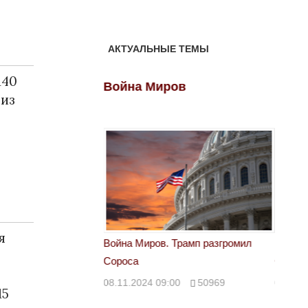
АКТУАЛЬНЫЕ ТЕМЫ
140
ов
Война Миров
Войн
 из
я
 Трамп разгромил
Война Миров. Трамп разгромил
Война 
Сороса
Сорос
00
50969
08.11.2024 09:00
50969
08.11.
15