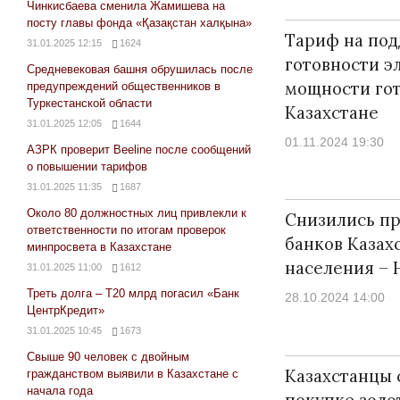
Чинкисбаева сменила Жамишева на
посту главы фонда «Қазақстан халқына»
Тариф на по
31.01.2025 12:15
1624
готовности э
Средневековая башня обрушилась после
мощности гот
предупреждений общественников в
Туркестанской области
Казахстане
31.01.2025 12:05
1644
01.11.2024 19:30
АЗРК проверит Beeline после сообщений
о повышении тарифов
31.01.2025 11:35
1687
Около 80 должностных лиц привлекли к
Снизились п
ответственности по итогам проверок
банков Казах
минпросвета в Казахстане
населения – 
31.01.2025 11:00
1612
Треть долга – Т20 млрд погасил «Банк
28.10.2024 14:00
ЦентрКредит»
31.01.2025 10:45
1673
Свыше 90 человек с двойным
Казахстанцы 
гражданством выявили в Казахстане с
начала года
покупке золо