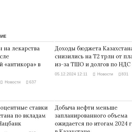
НИЕ
 на лекарства
Доходы бюджета Казахстан
сле
снизились на Т2 трлн от пл
 «антикора» в
из-за ТШО и долгов по НДС
05.12.2024 12:11
Новости
831
Новости
637
Народ выбрал свет
Странная заб
Дарига не ждё
17.10.2024 17:00
29972
роцентные ставки
Добыча нефти меньше
Авиакомпании
стана по вкладам
запланированного объема
мошенниками
Нацбанк
ожидается по итогам 2024 
30.10.2024 14:
в Казахстане