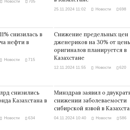
Новости
705
25.11.2024 11:02
Новости
698
11% снизилась в
Снижение предельных цен
Война Мир
ча нефти в
дженериков на 30% от цен
оригиналов планируется в
Казахстане
Новости
715
12.11.2024 11:55
Новости
620
млрд снизились
Минздрав заявил о двукрат
нда Казахстана в
снижении заболеваемости
Война Миров.
сибирской язвой в Казахст
Сороса
Новости
634
04.11.2024 10:40
Новости
586
08.11.2024 09: