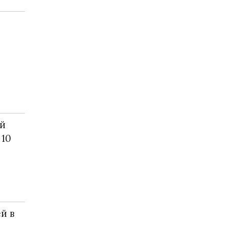
ой
 10
й в