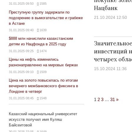
31.01.2025 09:50
1585
Нацбанк
Преступную группу задержали по
21.10.2024 12:50
подозрению в вымогательстве и грабеже
в Астане
31.01.2025 09:40
1639
$888 млн начислили казахстанским
Значительно
детям из Нацфонда в 2025 году
инвестиций н
31.01.2025 09:25
1474
четырех обла
Цены на нефть изменились
разнонаправленно на мировых биржах
15.10.2024 11:36
31.01.2025 09:10
1509
Цена на золото повысилась по итогам
вечернего межбанковского фиксинга в
Лондоне в четверг
31.01.2025 08:45
1548
Next
1
2
3
…
31
»
Posts
Казахский национальный университет
искусств получил имя Куляш
Байсеитовой
30.01.2025 22:05
1649