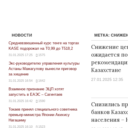
НОВОСТИ
МЕТКА:
СНИЖЕ
Средневзвешенный курс тенге на торгах
Снижение цен
KASE подорожал на Т0,99 до Т518,2
ожидается по
31.01.2025 17:25
1575
рекомендаций
Экс-руководителю управления культуры
Астаны Мажагулову вынесли приговор
Казахстане
за хищение
27.01.2025 12:35
31.01.2025 16:54
1642
Взаимное признание ЭЦП хотят
запустить в ЕАЭС – Сагинтаев
31.01.2025 16:42
1590
Снизились п
Токаев принял специального советника
банков Казах
премьер-министра Японии Акихису
населения – 
Нагашиму
31.01.2025 16:10
1523