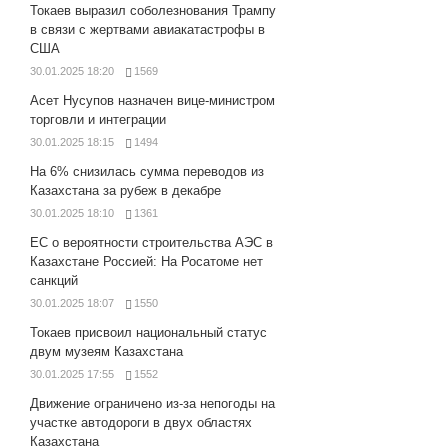
Токаев выразил соболезнования Трампу
в связи с жертвами авиакатастрофы в
США
30.01.2025 18:20
1569
Асет Нусупов назначен вице-министром
торговли и интеграции
30.01.2025 18:15
1494
На 6% снизилась сумма переводов из
Казахстана за рубеж в декабре
30.01.2025 18:10
1361
ЕС о вероятности строительства АЭС в
Казахстане Россией: На Росатоме нет
санкций
30.01.2025 18:07
1550
Токаев присвоил национальный статус
двум музеям Казахстана
30.01.2025 17:55
1552
Движение ограничено из-за непогоды на
участке автодороги в двух областях
Казахстана