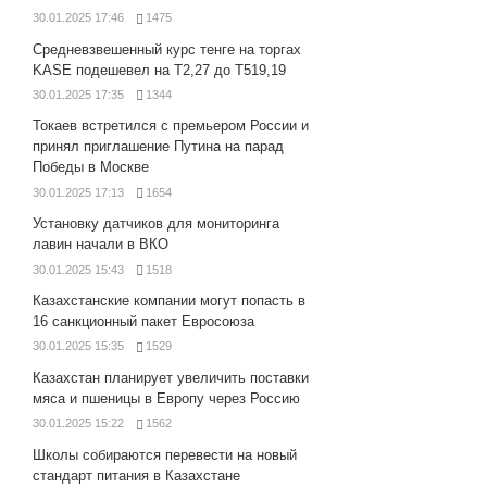
30.01.2025 17:46
1475
Средневзвешенный курс тенге на торгах
KASE подешевел на Т2,27 до Т519,19
30.01.2025 17:35
1344
Токаев встретился с премьером России и
принял приглашение Путина на парад
Победы в Москве
30.01.2025 17:13
1654
Установку датчиков для мониторинга
лавин начали в ВКО
30.01.2025 15:43
1518
Казахстанские компании могут попасть в
16 санкционный пакет Евросоюза
30.01.2025 15:35
1529
Казахстан планирует увеличить поставки
мяса и пшеницы в Европу через Россию
30.01.2025 15:22
1562
Школы собираются перевести на новый
стандарт питания в Казахстане