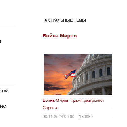
АКТУАЛЬНЫЕ ТЕМЫ
ов
Война Миров
Войн
ы
ном
 Трамп разгромил
Война Миров. Трамп разгромил
Война 
ане
Сороса
Сорос
00
50969
08.11.2024 09:00
50969
08.11.