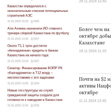
28.11.2024 12:45
Казахстан определился с
окончательным списком потенциальных
строителей АЭС
31.01.2025 15:20
1800
Более чем на 
Али Алиева назначили ИО главного
тренера сборной Казахстана по футболу
октябре добы
31.01.2025 13:30
1597
Казахстане
Около Т1,1 трлн достигли
«безнадежные» кредиты в банках
18.11.2024 11:10
Казахстана на начало года
31.01.2025 13:18
1557
Сенатор: Финансирование МЭПР РК
«Казгидромета» в Т12 млрд –
несопоставимо с его задачами
Почти на $2 
31.01.2025 13:00
1634
активы Нацфо
Новые госструктуры из служб
октябре
гражданской защиты создали для
готовности к паводкам в Казахстане
11.11.2024 12:45
31.01.2025 12:40
1533