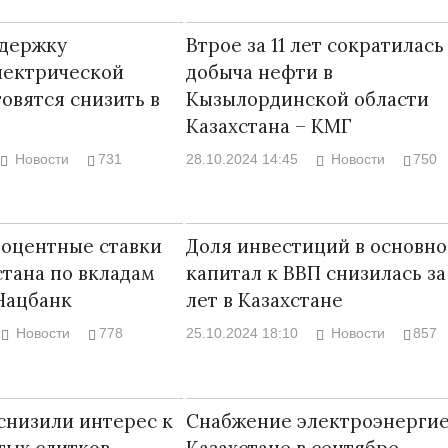
ддержку
Втрое за 11 лет сократилась
лектрической
добыча нефти в
овятся снизить в
Кызылординской области
Казахстана – КМГ
Новости
731
28.10.2024 14:45
Новости
750
роцентные ставки
Доля инвестиций в основн
стана по вкладам
капитал к ВВП снизилась за
Нацбанк
лет в Казахстане
Новости
778
25.10.2024 18:10
Новости
857
снизили интерес к
Снабжение электроэнергие
тых слитков –
Казахстане в сентябре