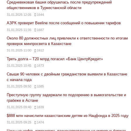
Средневековая башня обрушилась после предупреждений
общественников в Туркестанской области
31.01.2025 12:05
1644
АЗРК проверит Beeline после сообщений о повышении тарифов
31.01.2025 11:35
1687
Около 80 должностных лиц привлекли к ответственности по итогам
проверок минпросвета в Казахстане
31.01.2025 11:00
1612
Треть долга – Т20 млрд погасил «Банк ЦентрКредит»
31.01.2025 10:45
1673
Свыше 90 человек с двойным гражданством выявили в Казахстане
с начала года
31.01.2025 09:50
1585
Преступную группу задержали по подозрению в вымогательстве и
грабеже в Астане
31.01.2025 09:40
1639
$888 млн начислили казахстанским детям из Нацфонда в 2025 году
31.01.2025 09:25
1474
Цены на нефть изменились разнонаправленно на мировых биржах