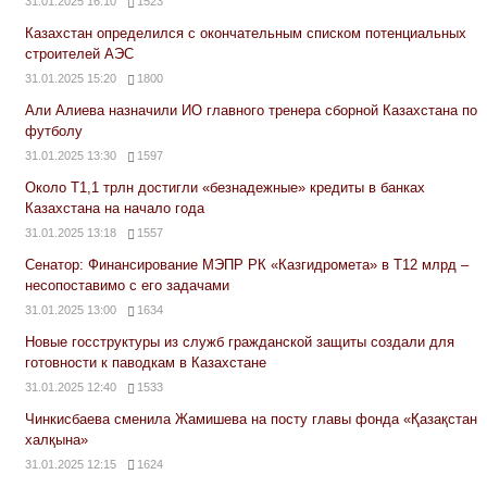
31.01.2025 16:10
1523
Казахстан определился с окончательным списком потенциальных
строителей АЭС
31.01.2025 15:20
1800
Али Алиева назначили ИО главного тренера сборной Казахстана по
футболу
31.01.2025 13:30
1597
Около Т1,1 трлн достигли «безнадежные» кредиты в банках
Казахстана на начало года
31.01.2025 13:18
1557
Сенатор: Финансирование МЭПР РК «Казгидромета» в Т12 млрд –
несопоставимо с его задачами
31.01.2025 13:00
1634
Новые госструктуры из служб гражданской защиты создали для
готовности к паводкам в Казахстане
31.01.2025 12:40
1533
Чинкисбаева сменила Жамишева на посту главы фонда «Қазақстан
халқына»
31.01.2025 12:15
1624