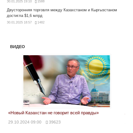
30.01.2025 19:10
1588
Двусторонняя торговля между Казахстаном и Кыргызстаном
достигла $1,6 млрд
30.01.2025 18:57
1482
ВИДЕО
«Новый Казахстан не говорит всей правды»
Лон
ми
29.10.2024 09:00
39623
28.