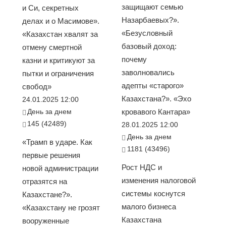
защищают семью
и Си, секретных
Назарбаевых?».
делах и о Масимове».
«Безусловный
«Казахстан хвалят за
базовый доход:
отмену смертной
почему
казни и критикуют за
заволновались
пытки и ограничения
адепты «старого»
свобод»
Казахстана?». «Эхо
24.01.2025 12:00
День за днем
кровавого Кантара»
145 (42489)
28.01.2025 12:00
День за днем
«Трамп в ударе. Как
1181 (43496)
первые решения
Рост НДС и
новой администрации
изменения налоговой
отразятся на
системы коснутся
Казахстане?».
малого бизнеса
«Казахстану не грозят
Казахстана
вооруженные