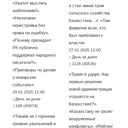
«Хватит мыслить
я стал министром
шаблонами!».
сельского хозяйства
«Налоговая
Казахстана…». «Там
перестройка без
фамилии всех, кто
права на ошибку».
был приближен к
«Почему президент
власти»
РК публично
27.01.2025 12:00
поддержал народного
День за днем
писателя?».
1128 (40536)
«Приговоры по делам
«Трамп в ударе. Как
о январских
первые решения
событиях»
новой администрации
29.01.2025 12:00
отразятся на
День за днем
Казахстане?».
149 (45874)
«Казахстану не грозят
«Токаев не сторонник
вооруженные
громких увольнений и
конфликты». «Рейтинг