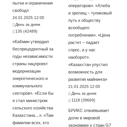
пытки и ограничения
операторов». «Хлеба
свобод»
и зрелищ – тупиковый
24.01.2025 12:00
путь к обществу
День за днем
всеобщего
135 (42489)
потребления». «Цена
«Кабмин утвердил
растет – падает
беспрецедентный за
спрос, а у нас
годы независимости
наоборот».
страны нацпроект
«Казахстан упустил
модернизации
возможность для
энергетического и
развития майнинга»
коммунального
21.01.2025 12:00
секторов». «Если бы
День за днем
1118 (39669)
я стал министром
сельского хозяйства
БРИКС отвоёвывает
Казахстана…». «Там
долю в мировой
фамилии всех, кто
экономике у стран G7