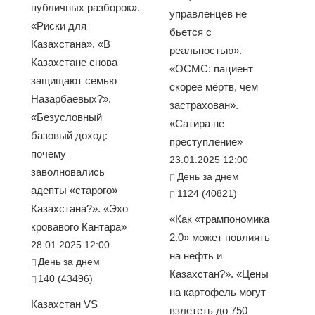
публичных разборок».
управленцев не
«Риски для
бьется с
Казахстана». «В
реальностью».
Казахстане снова
«ОСМС: пациент
защищают семью
скорее мёртв, чем
Назарбаевых?».
застрахован».
«Безусловный
«Сатира не
базовый доход:
преступление»
почему
23.01.2025 12:00
заволновались
День за днем
адепты «старого»
1124 (40821)
Казахстана?». «Эхо
«Как «трампономика
кровавого Кантара»
2.0» может повлиять
28.01.2025 12:00
на нефть и
День за днем
Казахстан?». «Цены
140 (43496)
на картофель могут
Казахстан VS
взлететь до 750