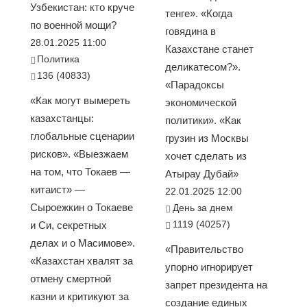
Узбекистан: кто круче
тенге». «Когда
по военной мощи?
говядина в
28.01.2025 11:00
Казахстане станет
Политика
деликатесом?».
136 (40833)
«Парадоксы
«Как могут вымереть
экономической
казахстанцы:
политики». «Как
глобальные сценарии
грузин из Москвы
рисков». «Выезжаем
хочет сделать из
на том, что Токаев —
Атырау Дубай»
китаист» —
22.01.2025 12:00
Сыроежкин о Токаеве
День за днем
1119 (40257)
и Си, секретных
делах и о Масимове».
«Правительство
«Казахстан хвалят за
упорно игнорирует
отмену смертной
запрет президента на
казни и критикуют за
создание единых