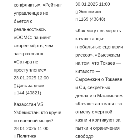
30.01.2025 11:00
конфликты». «Рейтинг
Экономика
управленцев не
1169 (43648)
бьется с
реальностью».
«Как могут вымереть
«ОСМС: пациент
казахстанцы:
скорее мёртв, чем
глобальные сценарии
застрахован».
рисков». «Выезжаем
«Сатира не
на том, что Токаев —
преступление»
китаист» —
23.01.2025 12:00
Сыроежкин о Токаеве
День за днем
и Си, секретных
144 (40821)
делах и о Масимове».
«Казахстан хвалят за
Казахстан VS
отмену смертной
Узбекистан: кто круче
казни и критикуют за
по военной мощи?
пытки и ограничения
28.01.2025 11:00
Политика
свобод»