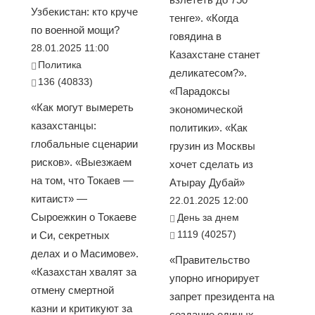
Узбекистан: кто круче
тенге». «Когда
по военной мощи?
говядина в
28.01.2025 11:00
Казахстане станет
Политика
деликатесом?».
136 (40833)
«Парадоксы
«Как могут вымереть
экономической
казахстанцы:
политики». «Как
глобальные сценарии
грузин из Москвы
рисков». «Выезжаем
хочет сделать из
на том, что Токаев —
Атырау Дубай»
китаист» —
22.01.2025 12:00
Сыроежкин о Токаеве
День за днем
1119 (40257)
и Си, секретных
делах и о Масимове».
«Правительство
«Казахстан хвалят за
упорно игнорирует
отмену смертной
запрет президента на
казни и критикуют за
создание единых