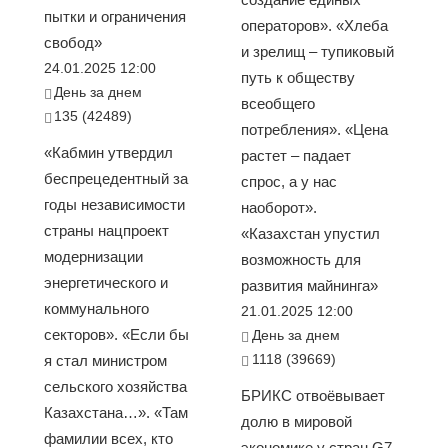
пытки и ограничения
операторов». «Хлеба
свобод»
и зрелищ – тупиковый
24.01.2025 12:00
путь к обществу
День за днем
всеобщего
135 (42489)
потребления». «Цена
«Кабмин утвердил
растет – падает
беспрецедентный за
спрос, а у нас
годы независимости
наоборот».
страны нацпроект
«Казахстан упустил
модернизации
возможность для
энергетического и
развития майнинга»
коммунального
21.01.2025 12:00
секторов». «Если бы
День за днем
1118 (39669)
я стал министром
сельского хозяйства
БРИКС отвоёвывает
Казахстана…». «Там
долю в мировой
фамилии всех, кто
экономике у стран G7