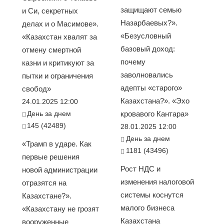
защищают семью
и Си, секретных
Назарбаевых?».
делах и о Масимове».
«Безусловный
«Казахстан хвалят за
базовый доход:
отмену смертной
почему
казни и критикуют за
заволновались
пытки и ограничения
адепты «старого»
свобод»
Казахстана?». «Эхо
24.01.2025 12:00
День за днем
кровавого Кантара»
145 (42489)
28.01.2025 12:00
День за днем
«Трамп в ударе. Как
1181 (43496)
первые решения
Рост НДС и
новой администрации
изменения налоговой
отразятся на
системы коснутся
Казахстане?».
малого бизнеса
«Казахстану не грозят
Казахстана
вооруженные