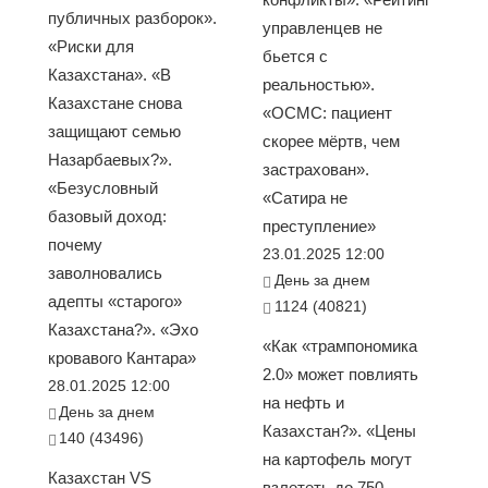
публичных разборок».
управленцев не
«Риски для
бьется с
Казахстана». «В
реальностью».
Казахстане снова
«ОСМС: пациент
защищают семью
скорее мёртв, чем
Назарбаевых?».
застрахован».
«Безусловный
«Сатира не
базовый доход:
преступление»
почему
23.01.2025 12:00
заволновались
День за днем
адепты «старого»
1124 (40821)
Казахстана?». «Эхо
«Как «трампономика
кровавого Кантара»
2.0» может повлиять
28.01.2025 12:00
на нефть и
День за днем
Казахстан?». «Цены
140 (43496)
на картофель могут
Казахстан VS
взлететь до 750