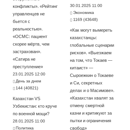
30.01.2025 11:00
конфликты». «Рейтинг
Экономика
управленцев не
1169 (43648)
бьется с
реальностью».
«Как могут вымереть
«ОСМС: пациент
казахстанцы:
скорее мёртв, чем
глобальные сценарии
застрахован».
рисков». «Выезжаем
«Сатира не
на том, что Токаев —
преступление»
китаист» —
23.01.2025 12:00
Сыроежкин о Токаеве
День за днем
и Си, секретных
144 (40821)
делах и о Масимове».
«Казахстан хвалят за
Казахстан VS
отмену смертной
Узбекистан: кто круче
казни и критикуют за
по военной мощи?
пытки и ограничения
28.01.2025 11:00
Политика
свобод»