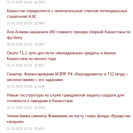
31.01.2025 16:10
1523
Казахстан определился с окончательным списком потенциальных
строителей АЭС
31.01.2025 15:20
1800
Али Алиева назначили ИО главного тренера сборной Казахстана по
футболу
31.01.2025 13:30
1597
Около Т1,1 трлн достигли «безнадежные» кредиты в банках
Казахстана на начало года
31.01.2025 13:18
1557
Сенатор: Финансирование МЭПР РК «Казгидромета» в Т12 млрд –
несопоставимо с его задачами
31.01.2025 13:00
1634
Новые госструктуры из служб гражданской защиты создали для
готовности к паводкам в Казахстане
31.01.2025 12:40
1533
Чинкисбаева сменила Жамишева на посту главы фонда «Қазақстан
халқына»
31.01.2025 12:15
1624