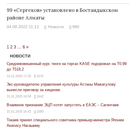
99 «Сергеков» установлено в Бостандыкском
районе Алматы
04.08.2022 11:12
Новости
980
Next
1
2
3
…
6
»
Posts
НОВОСТИ
Средневзвешенный курс тенге на торгах KASE подорожал на Т0,99
до Т518,2
31.01.2025 17:25
1575
Экс-руководителю управления культуры Астаны Мажагулову
вынесли приговор за хищение
31.01.2025 16:54
1642
Взаимное признание ЭЦП хотят запустить в ЕАЭС – Сагинтаев
31.01.2025 16:42
1590
Токаев принял специального советника премьер-министра Японии
Акихису Нагашиму