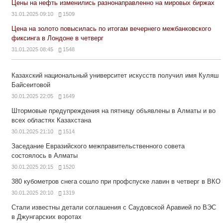
Цены на нефть изменились разнонаправленно на мировых биржах
31.01.2025 09:10
1509
Цена на золото повысилась по итогам вечернего межбанковского
фиксинга в Лондоне в четверг
31.01.2025 08:45
1548
Казахский национальный университет искусств получил имя Куляш
Байсеитовой
30.01.2025 22:05
1649
Штормовые предупреждения на пятницу объявлены в Алматы и во
всех областях Казахстана
30.01.2025 21:10
1514
Заседание Евразийского межправительственного совета
состоялось в Алматы
30.01.2025 20:15
1520
380 кубометров снега сошло при профспуске лавин в четверг в ВКО
30.01.2025 20:10
1319
Стали известны детали соглашения с Саудовской Аравией по ВЭС
в Джунгарских воротах