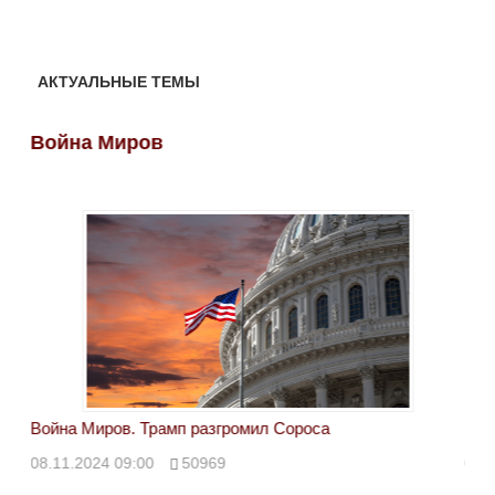
АКТУАЛЬНЫЕ ТЕМЫ
Война Миров
Во
Война Миров. Трамп разгромил Сороса
Вой
08.11.2024 09:00
50969
08.