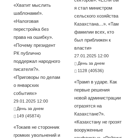
«Хватит мыслить
я стал министром
шаблонами!».
сельского хозяйства
«Налоговая
Казахстана…». «Там
перестройка без
фамилии всех, кто
права на ошибку».
был приближен к
«Почему президент
власти»
РК публично
27.01.2025 12:00
поддержал народного
День за днем
писателя?».
1128 (40536)
«Приговоры по делам
«Трамп в ударе. Как
о январских
первые решения
событиях»
новой администрации
29.01.2025 12:00
отразятся на
День за днем
Казахстане?».
149 (45874)
«Казахстану не грозят
«Токаев не сторонник
вооруженные
громких увольнений и
конфликты». «Рейтинг