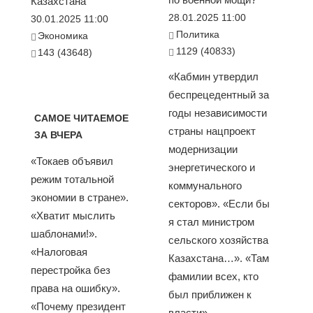
Казахстана
28.01.2025 11:00
30.01.2025 11:00
Политика
Экономика
1129 (40833)
143 (43648)
«Кабмин утвердил
беспрецедентный за
годы независимости
САМОЕ ЧИТАЕМОЕ
страны нацпроект
ЗА ВЧЕРА
модернизации
«Токаев объявил
энергетического и
режим тотальной
коммунального
экономии в стране».
секторов». «Если бы
«Хватит мыслить
я стал министром
шаблонами!».
сельского хозяйства
«Налоговая
Казахстана…». «Там
перестройка без
фамилии всех, кто
права на ошибку».
был приближен к
«Почему президент
власти»