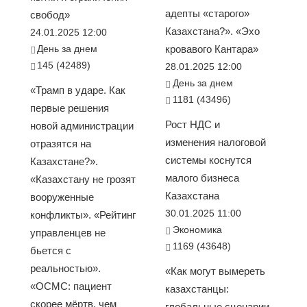
адепты «старого»
свобод»
Казахстана?». «Эхо
24.01.2025 12:00
День за днем
кровавого Кантара»
145 (42489)
28.01.2025 12:00
День за днем
«Трамп в ударе. Как
1181 (43496)
первые решения
Рост НДС и
новой администрации
изменения налоговой
отразятся на
системы коснутся
Казахстане?».
малого бизнеса
«Казахстану не грозят
Казахстана
вооруженные
30.01.2025 11:00
конфликты». «Рейтинг
Экономика
управленцев не
1169 (43648)
бьется с
реальностью».
«Как могут вымереть
«ОСМС: пациент
казахстанцы:
скорее мёртв, чем
глобальные сценарии