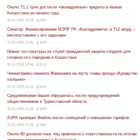
Около Т1,1 трлн достигли «безнадежные» кредиты в банках
Казахстана на начало года
31.01.2025 13:18
1557
Сенатор: Финансирование МЭПР РК «Казгидромета» в Т12 млрд –
несопоставимо с его задачами
31.01.2025 13:00
1634
Новые госструктуры из служб гражданской защиты создали для
готовности к паводкам в Казахстане
31.01.2025 12:40
1533
Чинкисбаева сменила Жамишева на посту главы фонда «Қазақстан
халқына»
31.01.2025 12:15
1624
Средневековая башня обрушилась после предупреждений
общественников в Туркестанской области
31.01.2025 12:05
1644
АЗРК проверит Beeline после сообщений о повышении тарифов
31.01.2025 11:35
1687
Около 80 должностных лиц привлекли к ответственности по итогам
проверок минпросвета в Казахстане