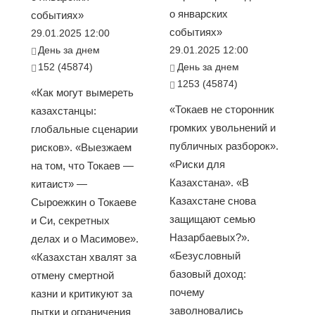
о январских
событиях»
событиях»
29.01.2025 12:00
День за днем
29.01.2025 12:00
152 (45874)
День за днем
1253 (45874)
«Как могут вымереть
«Токаев не сторонник
казахстанцы:
громких увольнений и
глобальные сценарии
публичных разборок».
рисков». «Выезжаем
«Риски для
на том, что Токаев —
Казахстана». «В
китаист» —
Казахстане снова
Сыроежкин о Токаеве
защищают семью
и Си, секретных
Назарбаевых?».
делах и о Масимове».
«Безусловный
«Казахстан хвалят за
базовый доход:
отмену смертной
почему
казни и критикуют за
заволновались
пытки и ограничения