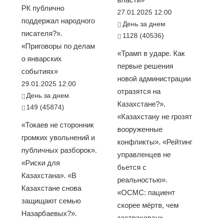
РК публично
27.01.2025 12:00
поддержал народного
День за днем
писателя?».
1128 (40536)
«Приговоры по делам
«Трамп в ударе. Как
о январских
первые решения
событиях»
новой администрации
29.01.2025 12:00
отразятся на
День за днем
Казахстане?».
149 (45874)
«Казахстану не грозят
«Токаев не сторонник
вооруженные
громких увольнений и
конфликты». «Рейтинг
публичных разборок».
управленцев не
«Риски для
бьется с
Казахстана». «В
реальностью».
Казахстане снова
«ОСМС: пациент
защищают семью
скорее мёртв, чем
Назарбаевых?».
застрахован».