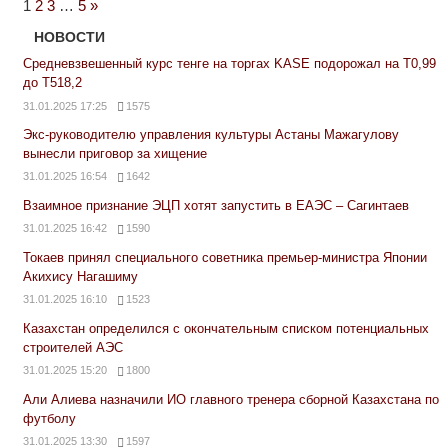
Next
1
2
3
…
5
»
Posts
НОВОСТИ
Средневзвешенный курс тенге на торгах KASE подорожал на Т0,99
до Т518,2
31.01.2025 17:25
1575
Экс-руководителю управления культуры Астаны Мажагулову
вынесли приговор за хищение
31.01.2025 16:54
1642
Взаимное признание ЭЦП хотят запустить в ЕАЭС – Сагинтаев
31.01.2025 16:42
1590
Токаев принял специального советника премьер-министра Японии
Акихису Нагашиму
31.01.2025 16:10
1523
Казахстан определился с окончательным списком потенциальных
строителей АЭС
31.01.2025 15:20
1800
Али Алиева назначили ИО главного тренера сборной Казахстана по
футболу
31.01.2025 13:30
1597