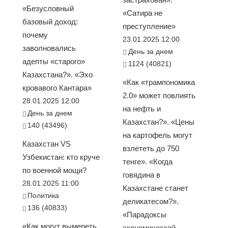
«Безусловный
«Сатира не
базовый доход:
преступление»
почему
23.01.2025 12:00
заволновались
День за днем
адепты «старого»
1124 (40821)
Казахстана?». «Эхо
«Как «трампономика
кровавого Кантара»
2.0» может повлиять
28.01.2025 12:00
на нефть и
День за днем
Казахстан?». «Цены
140 (43496)
на картофель могут
Казахстан VS
взлететь до 750
Узбекистан: кто круче
тенге». «Когда
по военной мощи?
говядина в
28.01.2025 11:00
Казахстане станет
Политика
деликатесом?».
136 (40833)
«Парадоксы
«Как могут вымереть
экономической