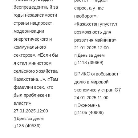
беспрецедентный за
спрос, а у нас
годы независимости
наоборот».
страны нацпроект
«Казахстан упустил
модернизации
возможность для
энергетического и
развития майнинга»
коммунального
21.01.2025 12:00
секторов». «Если бы
День за днем
1118 (39669)
я стал министром
сельского хозяйства
БРИКС отвоёвывает
Казахстана…». «Там
долю в мировой
фамилии всех, кто
экономике у стран G7
был приближен к
24.01.2025 11:00
власти»
Экономика
27.01.2025 12:00
1105 (40906)
День за днем
135 (40536)