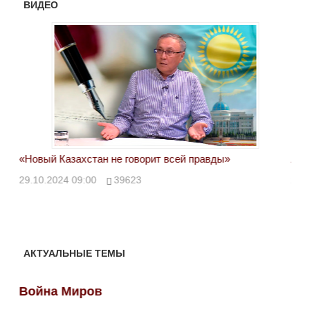
ВИДЕО
«Новый Казахстан не говорит всей правды»
Лон
ми
29.10.2024 09:00
39623
28.
АКТУАЛЬНЫЕ ТЕМЫ
Война Миров
Во