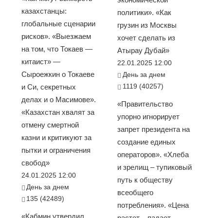
казахстанцы:
политики». «Как
глобальные сценарии
грузин из Москвы
рисков». «Выезжаем
хочет сделать из
на том, что Токаев —
Атырау Дубай»
китаист» —
22.01.2025 12:00
Сыроежкин о Токаеве
День за днем
1119 (40257)
и Си, секретных
делах и о Масимове».
«Правительство
«Казахстан хвалят за
упорно игнорирует
отмену смертной
запрет президента на
казни и критикуют за
создание единых
пытки и ограничения
операторов». «Хлеба
свобод»
и зрелищ – тупиковый
24.01.2025 12:00
путь к обществу
День за днем
всеобщего
135 (42489)
потребления». «Цена
«Кабмин утвердил
растет – падает