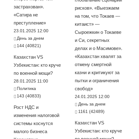
застрахован».
рисков». «Выезжаем
«Сатира не
на том, что Токаев —
преступление»
китаист» —
23.01.2025 12:00
Сыроежкин о Токаеве
День за днем
и Си, секретных
144 (40821)
делах и о Масимове».
«Казахстан хвалят за
Казахстан VS
отмену смертной
Узбекистан: кто круче
казни и критикуют за
по военной мощи?
пытки и ограничения
28.01.2025 11:00
Политика
свобод»
143 (40833)
24.01.2025 12:00
День за днем
Рост НДС и
1161 (42489)
изменения налоговой
Казахстан VS
системы коснутся
Узбекистан: кто круче
малого бизнеса
по военной мощи?