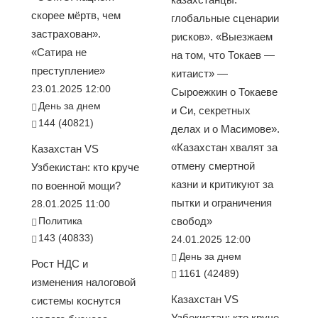
скорее мёртв, чем
глобальные сценарии
застрахован».
рисков». «Выезжаем
«Сатира не
на том, что Токаев —
преступление»
китаист» —
23.01.2025 12:00
Сыроежкин о Токаеве
День за днем
и Си, секретных
144 (40821)
делах и о Масимове».
«Казахстан хвалят за
Казахстан VS
отмену смертной
Узбекистан: кто круче
казни и критикуют за
по военной мощи?
пытки и ограничения
28.01.2025 11:00
Политика
свобод»
143 (40833)
24.01.2025 12:00
День за днем
Рост НДС и
1161 (42489)
изменения налоговой
Казахстан VS
системы коснутся
Узбекистан: кто круче