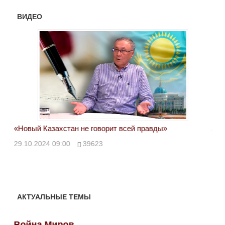
ВИДЕО
«Новый Казахстан не говорит всей правды»
Лон
ми
29.10.2024 09:00
39623
28.
АКТУАЛЬНЫЕ ТЕМЫ
Война Миров
Во