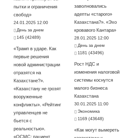
заволновались
пытки и ограничения
адепты «старого»
свобод»
Казахстана?». «Эхо
24.01.2025 12:00
День за днем
кровавого Кантара»
145 (42489)
28.01.2025 12:00
День за днем
«Трамп в ударе. Как
1181 (43496)
первые решения
Рост НДС и
новой администрации
изменения налоговой
отразятся на
системы коснутся
Казахстане?».
малого бизнеса
«Казахстану не грозят
Казахстана
вооруженные
30.01.2025 11:00
конфликты». «Рейтинг
Экономика
управленцев не
1169 (43648)
бьется с
реальностью».
«Как могут вымереть
«ОСМС: пациент
казахстанцы: