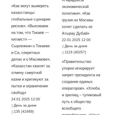
«Как могут вымереть
экономической
казахстанцы:
политики». «Как
глобальные сценарии
грузин из Москвы
рисков». «Выезжаем
хочет сделать из
на том, что Токаев —
Атырау Дубай»
китаист» —
22.01.2025 12:00
Сыроежкин о Токаеве
День за днем
1119 (40257)
и Си, секретных
делах и о Масимове».
«Правительство
«Казахстан хвалят за
упорно игнорирует
отмену смертной
запрет президента на
казни и критикуют за
создание единых
пытки и ограничения
операторов». «Хлеба
свобод»
и зрелищ – тупиковый
24.01.2025 12:00
путь к обществу
День за днем
всеобщего
135 (42489)
потребления». «Цена