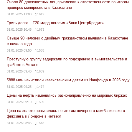
Около 80 должностных лиц привлекли к ответственности по итогам
проверок минпросвета в Казахстане
31.01.2025 11:00
1612
Треть долга – Т20 млрд погасил «Банк ЦентрКредит»
31.01.2025 10:45
1673
Свыше 90 человек с двойным гражданством выявили в Казахстане
с начала года
31.01.2025 09:50
1585
Преступную группу задержали по подозрению в вымогательстве и
грабеже в Астане
31.01.2025 09:40
1639
$888 млн начислили казахстанским детям из Нацфонда в 2025 году
31.01.2025 09:25
1474
Цены на нефть изменились разнонаправленно на мировых биржах
31.01.2025 09:10
1509
Цена на золото повысилась по итогам вечернего межбанковского
фиксинга в Лондоне в четверг
31.01.2025 08:45
1548