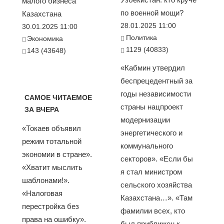
малого бизнеса
по военной мощи?
Казахстана
28.01.2025 11:00
30.01.2025 11:00
Политика
Экономика
1129 (40833)
143 (43648)
«Кабмин утвердил
беспрецедентный за
годы независимости
САМОЕ ЧИТАЕМОЕ
страны нацпроект
ЗА ВЧЕРА
модернизации
«Токаев объявил
энергетического и
режим тотальной
коммунального
экономии в стране».
секторов». «Если бы
«Хватит мыслить
я стал министром
шаблонами!».
сельского хозяйства
«Налоговая
Казахстана…». «Там
перестройка без
фамилии всех, кто
права на ошибку».
был приближен к