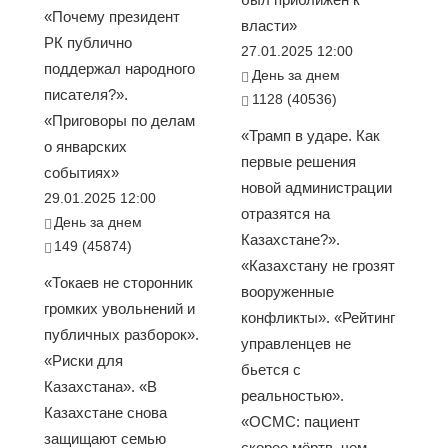
«Почему президент
власти»
РК публично
27.01.2025 12:00
поддержал народного
День за днем
писателя?».
1128 (40536)
«Приговоры по делам
«Трамп в ударе. Как
о январских
первые решения
событиях»
новой администрации
29.01.2025 12:00
отразятся на
День за днем
Казахстане?».
149 (45874)
«Казахстану не грозят
«Токаев не сторонник
вооруженные
громких увольнений и
конфликты». «Рейтинг
публичных разборок».
управленцев не
«Риски для
бьется с
Казахстана». «В
реальностью».
Казахстане снова
«ОСМС: пациент
защищают семью
скорее мёртв, чем