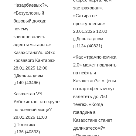
Назарбаевых?».
застрахован».
«Безусловный
«Сатира не
базовый доход:
преступление»
почему
23.01.2025 12:00
заволновались
День за днем
адепты «старого»
1124 (40821)
Казахстана?». «Эхо
«Как «трампономика
кровавого Кантара»
2.0» может повлиять
28.01.2025 12:00
на нефть и
День за днем
Казахстан?». «Цены
140 (43496)
на картофель могут
Казахстан VS
взлететь до 750
Узбекистан: кто круче
тенге». «Когда
по военной мощи?
говядина в
28.01.2025 11:00
Казахстане станет
Политика
деликатесом?».
136 (40833)
«Парадоксы