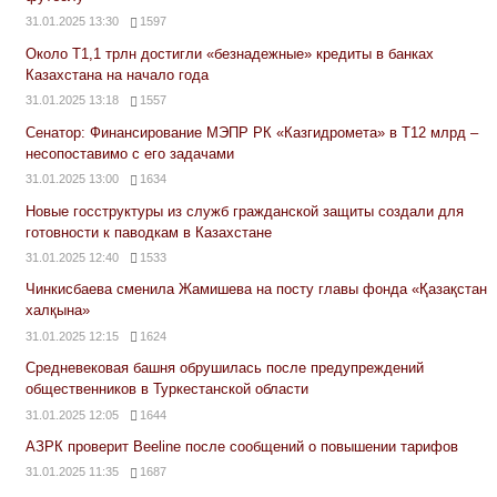
31.01.2025 13:30
1597
Около Т1,1 трлн достигли «безнадежные» кредиты в банках
Казахстана на начало года
31.01.2025 13:18
1557
Сенатор: Финансирование МЭПР РК «Казгидромета» в Т12 млрд –
несопоставимо с его задачами
31.01.2025 13:00
1634
Новые госструктуры из служб гражданской защиты создали для
готовности к паводкам в Казахстане
31.01.2025 12:40
1533
Чинкисбаева сменила Жамишева на посту главы фонда «Қазақстан
халқына»
31.01.2025 12:15
1624
Средневековая башня обрушилась после предупреждений
общественников в Туркестанской области
31.01.2025 12:05
1644
АЗРК проверит Beeline после сообщений о повышении тарифов
31.01.2025 11:35
1687