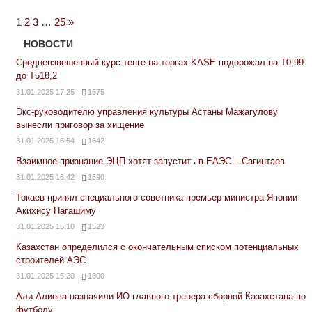
Next
1
2
3
…
25
»
Posts
НОВОСТИ
Средневзвешенный курс тенге на торгах KASE подорожал на Т0,99
до Т518,2
31.01.2025 17:25
1575
Экс-руководителю управления культуры Астаны Мажагулову
вынесли приговор за хищение
31.01.2025 16:54
1642
Взаимное признание ЭЦП хотят запустить в ЕАЭС – Сагинтаев
31.01.2025 16:42
1590
Токаев принял специального советника премьер-министра Японии
Акихису Нагашиму
31.01.2025 16:10
1523
Казахстан определился с окончательным списком потенциальных
строителей АЭС
31.01.2025 15:20
1800
Али Алиева назначили ИО главного тренера сборной Казахстана по
футболу