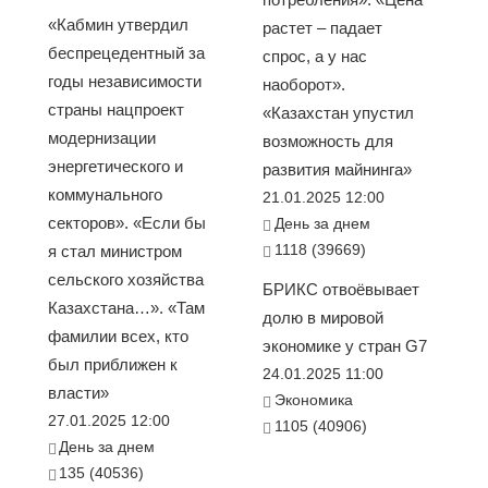
«Кабмин утвердил
растет – падает
беспрецедентный за
спрос, а у нас
годы независимости
наоборот».
страны нацпроект
«Казахстан упустил
модернизации
возможность для
энергетического и
развития майнинга»
коммунального
21.01.2025 12:00
секторов». «Если бы
День за днем
1118 (39669)
я стал министром
сельского хозяйства
БРИКС отвоёвывает
Казахстана…». «Там
долю в мировой
фамилии всех, кто
экономике у стран G7
был приближен к
24.01.2025 11:00
власти»
Экономика
27.01.2025 12:00
1105 (40906)
День за днем
135 (40536)