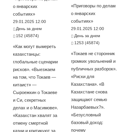
«Приговоры по делам
о январских
о январских
событиях»
событиях»
29.01.2025 12:00
День за днем
29.01.2025 12:00
152 (45874)
День за днем
1253 (45874)
«Как могут вымереть
«Токаев не сторонник
казахстанцы:
громких увольнений и
глобальные сценарии
публичных разборок».
рисков». «Выезжаем
«Риски для
на том, что Токаев —
Казахстана». «В
китаист» —
Казахстане снова
Сыроежкин о Токаеве
защищают семью
и Си, секретных
Назарбаевых?».
делах и о Масимове».
«Безусловный
«Казахстан хвалят за
базовый доход:
отмену смертной
почему
казни и критикуют за