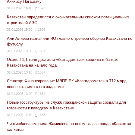
Акихису Нагашиму
31.01.2025 16:10
1523
Казахстан определился с окончательным списком потенциальных
строителей АЭС
31.01.2025 15:20
1800
Али Алиева назначили ИО главного тренера сборной Казахстана по
футболу
31.01.2025 13:30
1597
Около Т1,1 трлн достигли «безнадежные» кредиты в банках
Казахстана на начало года
31.01.2025 13:18
1557
Сенатор: Финансирование МЭПР РК «Казгидромета» в Т12 млрд –
несопоставимо с его задачами
31.01.2025 13:00
1634
Новые госструктуры из служб гражданской защиты создали для
готовности к паводкам в Казахстане
31.01.2025 12:40
1533
Чинкисбаева сменила Жамишева на посту главы фонда «Қазақстан
халқына»