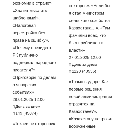
экономии в стране».
секторов». «Если бы
«Хватит мыслить
я стал министром
шаблонами!».
сельского хозяйства
«Налоговая
Казахстана…». «Там
перестройка без
фамилии всех, кто
права на ошибку».
был приближен к
«Почему президент
власти»
РК публично
27.01.2025 12:00
поддержал народного
День за днем
писателя?».
1128 (40536)
«Приговоры по делам
«Трамп в ударе. Как
о январских
первые решения
событиях»
новой администрации
29.01.2025 12:00
отразятся на
День за днем
Казахстане?».
149 (45874)
«Казахстану не грозят
«Токаев не сторонник
вооруженные