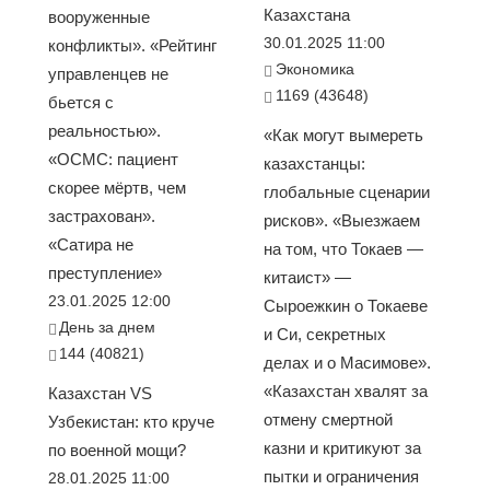
Казахстана
вооруженные
30.01.2025 11:00
конфликты». «Рейтинг
Экономика
управленцев не
1169 (43648)
бьется с
реальностью».
«Как могут вымереть
«ОСМС: пациент
казахстанцы:
скорее мёртв, чем
глобальные сценарии
застрахован».
рисков». «Выезжаем
«Сатира не
на том, что Токаев —
преступление»
китаист» —
23.01.2025 12:00
Сыроежкин о Токаеве
День за днем
и Си, секретных
144 (40821)
делах и о Масимове».
«Казахстан хвалят за
Казахстан VS
отмену смертной
Узбекистан: кто круче
казни и критикуют за
по военной мощи?
пытки и ограничения
28.01.2025 11:00