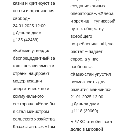
казни и критикуют за
создание единых
пытки и ограничения
операторов». «Хлеба
свобод»
и зрелищ – тупиковый
24.01.2025 12:00
путь к обществу
День за днем
всеобщего
135 (42489)
потребления». «Цена
«Кабмин утвердил
растет – падает
беспрецедентный за
спрос, а у нас
годы независимости
наоборот».
страны нацпроект
«Казахстан упустил
модернизации
возможность для
энергетического и
развития майнинга»
коммунального
21.01.2025 12:00
секторов». «Если бы
День за днем
1118 (39669)
я стал министром
сельского хозяйства
БРИКС отвоёвывает
Казахстана…». «Там
долю в мировой