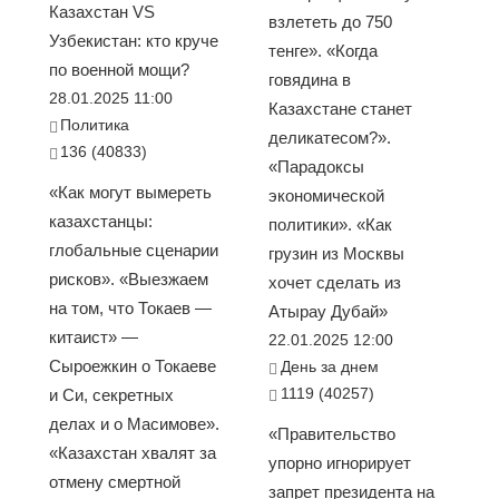
Казахстан VS
взлететь до 750
Узбекистан: кто круче
тенге». «Когда
по военной мощи?
говядина в
28.01.2025 11:00
Казахстане станет
Политика
деликатесом?».
136 (40833)
«Парадоксы
«Как могут вымереть
экономической
казахстанцы:
политики». «Как
глобальные сценарии
грузин из Москвы
рисков». «Выезжаем
хочет сделать из
на том, что Токаев —
Атырау Дубай»
китаист» —
22.01.2025 12:00
Сыроежкин о Токаеве
День за днем
1119 (40257)
и Си, секретных
делах и о Масимове».
«Правительство
«Казахстан хвалят за
упорно игнорирует
отмену смертной
запрет президента на