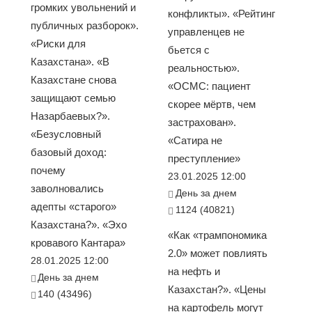
громких увольнений и
конфликты». «Рейтинг
публичных разборок».
управленцев не
«Риски для
бьется с
Казахстана». «В
реальностью».
Казахстане снова
«ОСМС: пациент
защищают семью
скорее мёртв, чем
Назарбаевых?».
застрахован».
«Безусловный
«Сатира не
базовый доход:
преступление»
почему
23.01.2025 12:00
заволновались
День за днем
адепты «старого»
1124 (40821)
Казахстана?». «Эхо
«Как «трампономика
кровавого Кантара»
2.0» может повлиять
28.01.2025 12:00
на нефть и
День за днем
Казахстан?». «Цены
140 (43496)
на картофель могут