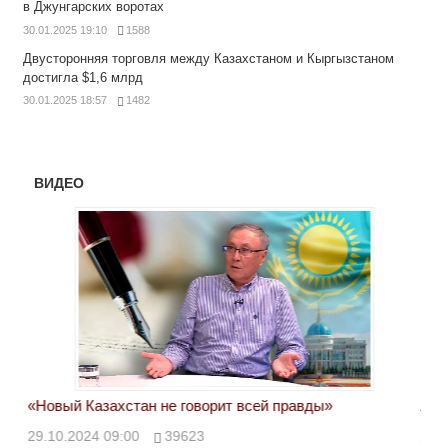
в Джунгарских воротах
30.01.2025 19:10
1588
Двусторонняя торговля между Казахстаном и Кыргызстаном
достигла $1,6 млрд
30.01.2025 18:57
1482
ВИДЕО
«Новый Казахстан не говорит всей правды»
Лон
ми
29.10.2024 09:00
39623
28.