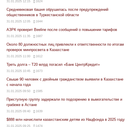
31.01.2025 12:15
1624
Средневековая башня обрушилась после предупреждений
общественников в Туркестанской области
31.01.2025 12:05
1644
АЗРК проверит Beeline после сообщений о повышении тарифов
31.01.2025 11:35
1687
Около 80 должностных лиц привлекли к ответственности по итогам
проверок минпросвета в Казахстане
31.01.2025 11:00
1612
Треть долга – Т20 млрд погасил «Банк ЦентрКредит»
31.01.2025 10:45
1673
Свыше 90 человек с двойным гражданством выявили в Казахстане
с начала года
31.01.2025 09:50
1585
Преступную группу задержали по подозрению в вымогательстве и
грабеже в Астане
31.01.2025 09:40
1639
$888 млн начислили казахстанским детям из Нацфонда в 2025 году
31.01.2025 09:25
1474