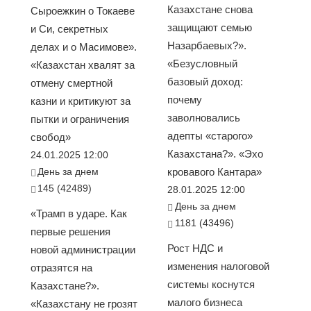
Казахстане снова
Сыроежкин о Токаеве
защищают семью
и Си, секретных
Назарбаевых?».
делах и о Масимове».
«Безусловный
«Казахстан хвалят за
базовый доход:
отмену смертной
почему
казни и критикуют за
заволновались
пытки и ограничения
адепты «старого»
свобод»
Казахстана?». «Эхо
24.01.2025 12:00
День за днем
кровавого Кантара»
145 (42489)
28.01.2025 12:00
День за днем
«Трамп в ударе. Как
1181 (43496)
первые решения
Рост НДС и
новой администрации
изменения налоговой
отразятся на
системы коснутся
Казахстане?».
малого бизнеса
«Казахстану не грозят