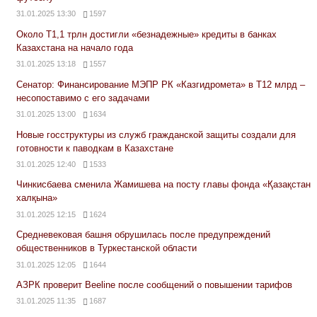
31.01.2025 13:30
1597
Около Т1,1 трлн достигли «безнадежные» кредиты в банках
Казахстана на начало года
31.01.2025 13:18
1557
Сенатор: Финансирование МЭПР РК «Казгидромета» в Т12 млрд –
несопоставимо с его задачами
31.01.2025 13:00
1634
Новые госструктуры из служб гражданской защиты создали для
готовности к паводкам в Казахстане
31.01.2025 12:40
1533
Чинкисбаева сменила Жамишева на посту главы фонда «Қазақстан
халқына»
31.01.2025 12:15
1624
Средневековая башня обрушилась после предупреждений
общественников в Туркестанской области
31.01.2025 12:05
1644
АЗРК проверит Beeline после сообщений о повышении тарифов
31.01.2025 11:35
1687