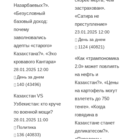
Назарбаевых?».
застрахован».
«Безусловный
«Сатира не
базовый доход:
преступление»
почему
23.01.2025 12:00
заволновались
День за днем
адепты «старого»
1124 (40821)
Казахстана?». «Эхо
«Как «трампономика
кровавого Кантара»
2.0» может повлиять
28.01.2025 12:00
на нефть и
День за днем
Казахстан?». «Цены
140 (43496)
на картофель могут
Казахстан VS
взлететь до 750
Узбекистан: кто круче
тенге». «Когда
по военной мощи?
говядина в
28.01.2025 11:00
Казахстане станет
Политика
деликатесом?».
136 (40833)
«Парадоксы