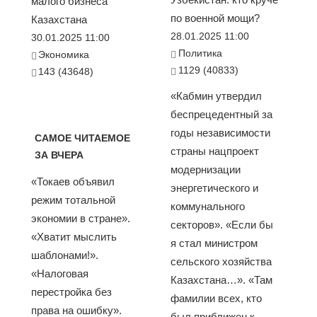
малого бизнеса
по военной мощи?
Казахстана
28.01.2025 11:00
30.01.2025 11:00
Политика
Экономика
1129 (40833)
143 (43648)
«Кабмин утвердил
беспрецедентный за
годы независимости
САМОЕ ЧИТАЕМОЕ
страны нацпроект
ЗА ВЧЕРА
модернизации
«Токаев объявил
энергетического и
режим тотальной
коммунального
экономии в стране».
секторов». «Если бы
«Хватит мыслить
я стал министром
шаблонами!».
сельского хозяйства
«Налоговая
Казахстана…». «Там
перестройка без
фамилии всех, кто
права на ошибку».
был приближен к