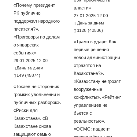
«Почему президент
власти»
РК публично
27.01.2025 12:00
поддержал народного
День за днем
писателя?».
1128 (40536)
«Приговоры по делам
«Трамп в ударе. Как
о январских
первые решения
событиях»
новой администрации
29.01.2025 12:00
отразятся на
День за днем
Казахстане?».
149 (45874)
«Казахстану не грозят
«Токаев не сторонник
вооруженные
громких увольнений и
конфликты». «Рейтинг
публичных разборок».
управленцев не
«Риски для
бьется с
Казахстана». «В
реальностью».
Казахстане снова
«ОСМС: пациент
защищают семью
скорее мёртв, чем