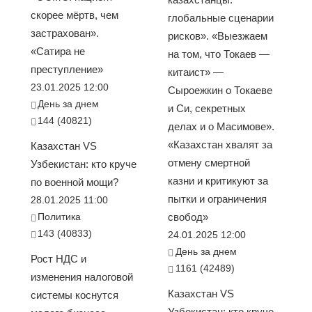
скорее мёртв, чем
глобальные сценарии
застрахован».
рисков». «Выезжаем
«Сатира не
на том, что Токаев —
преступление»
китаист» —
23.01.2025 12:00
Сыроежкин о Токаеве
День за днем
и Си, секретных
144 (40821)
делах и о Масимове».
«Казахстан хвалят за
Казахстан VS
отмену смертной
Узбекистан: кто круче
казни и критикуют за
по военной мощи?
пытки и ограничения
28.01.2025 11:00
Политика
свобод»
143 (40833)
24.01.2025 12:00
День за днем
Рост НДС и
1161 (42489)
изменения налоговой
Казахстан VS
системы коснутся
Узбекистан: кто круче