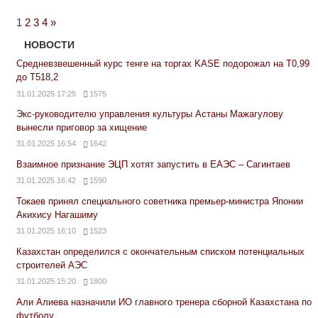
Next
1
2
3
4
»
Posts
НОВОСТИ
Средневзвешенный курс тенге на торгах KASE подорожал на Т0,99
до Т518,2
31.01.2025 17:25
1575
Экс-руководителю управления культуры Астаны Мажагулову
вынесли приговор за хищение
31.01.2025 16:54
1642
Взаимное признание ЭЦП хотят запустить в ЕАЭС – Сагинтаев
31.01.2025 16:42
1590
Токаев принял специального советника премьер-министра Японии
Акихису Нагашиму
31.01.2025 16:10
1523
Казахстан определился с окончательным списком потенциальных
строителей АЭС
31.01.2025 15:20
1800
Али Алиева назначили ИО главного тренера сборной Казахстана по
футболу