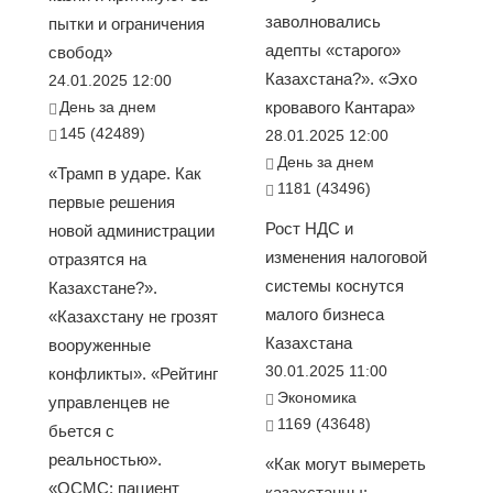
заволновались
пытки и ограничения
адепты «старого»
свобод»
Казахстана?». «Эхо
24.01.2025 12:00
День за днем
кровавого Кантара»
145 (42489)
28.01.2025 12:00
День за днем
«Трамп в ударе. Как
1181 (43496)
первые решения
Рост НДС и
новой администрации
изменения налоговой
отразятся на
системы коснутся
Казахстане?».
малого бизнеса
«Казахстану не грозят
Казахстана
вооруженные
30.01.2025 11:00
конфликты». «Рейтинг
Экономика
управленцев не
1169 (43648)
бьется с
реальностью».
«Как могут вымереть
«ОСМС: пациент
казахстанцы: