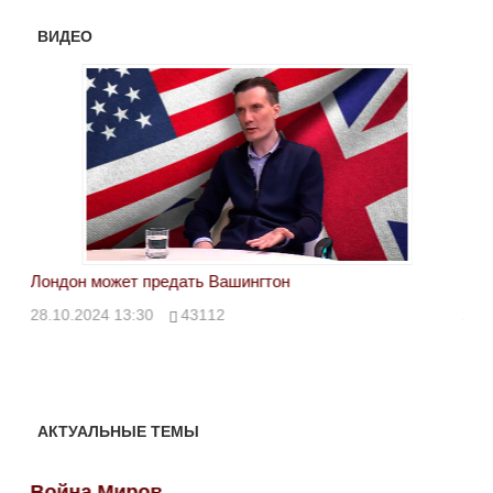
ВИДЕО
Лондон может предать Вашингтон
Эле
28.10.2024 13:30
43112
24.
АКТУАЛЬНЫЕ ТЕМЫ
Война Миров
Во