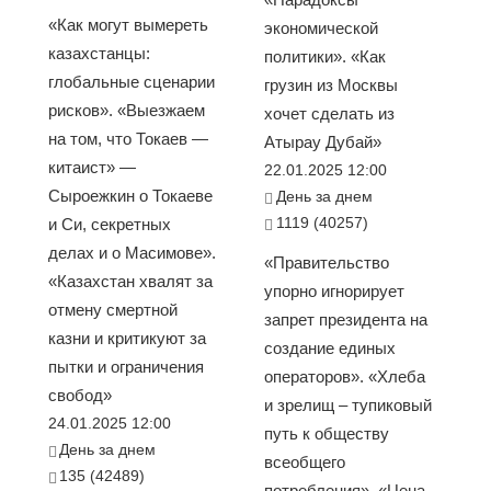
«Как могут вымереть
экономической
казахстанцы:
политики». «Как
глобальные сценарии
грузин из Москвы
рисков». «Выезжаем
хочет сделать из
на том, что Токаев —
Атырау Дубай»
китаист» —
22.01.2025 12:00
Сыроежкин о Токаеве
День за днем
1119 (40257)
и Си, секретных
делах и о Масимове».
«Правительство
«Казахстан хвалят за
упорно игнорирует
отмену смертной
запрет президента на
казни и критикуют за
создание единых
пытки и ограничения
операторов». «Хлеба
свобод»
и зрелищ – тупиковый
24.01.2025 12:00
путь к обществу
День за днем
всеобщего
135 (42489)
потребления». «Цена