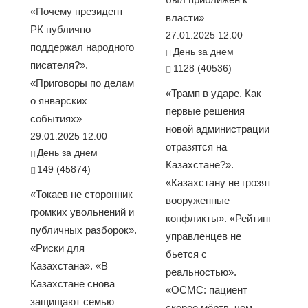
«Почему президент
власти»
РК публично
27.01.2025 12:00
поддержал народного
День за днем
писателя?».
1128 (40536)
«Приговоры по делам
«Трамп в ударе. Как
о январских
первые решения
событиях»
новой администрации
29.01.2025 12:00
отразятся на
День за днем
Казахстане?».
149 (45874)
«Казахстану не грозят
«Токаев не сторонник
вооруженные
громких увольнений и
конфликты». «Рейтинг
публичных разборок».
управленцев не
«Риски для
бьется с
Казахстана». «В
реальностью».
Казахстане снова
«ОСМС: пациент
защищают семью
скорее мёртв, чем