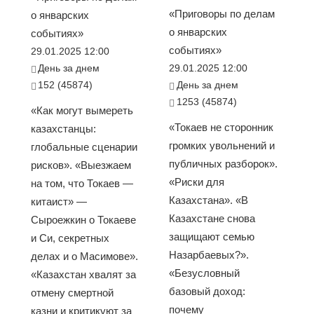
«Приговоры по делам
о январских
о январских
событиях»
событиях»
29.01.2025 12:00
День за днем
29.01.2025 12:00
152 (45874)
День за днем
1253 (45874)
«Как могут вымереть
«Токаев не сторонник
казахстанцы:
громких увольнений и
глобальные сценарии
публичных разборок».
рисков». «Выезжаем
«Риски для
на том, что Токаев —
Казахстана». «В
китаист» —
Казахстане снова
Сыроежкин о Токаеве
защищают семью
и Си, секретных
Назарбаевых?».
делах и о Масимове».
«Безусловный
«Казахстан хвалят за
базовый доход:
отмену смертной
почему
казни и критикуют за