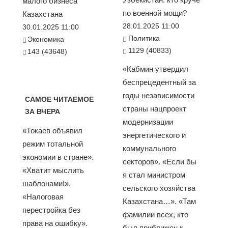
малого бизнеса
по военной мощи?
Казахстана
28.01.2025 11:00
30.01.2025 11:00
Политика
Экономика
1129 (40833)
143 (43648)
«Кабмин утвердил
беспрецедентный за
годы независимости
САМОЕ ЧИТАЕМОЕ
страны нацпроект
ЗА ВЧЕРА
модернизации
«Токаев объявил
энергетического и
режим тотальной
коммунального
экономии в стране».
секторов». «Если бы
«Хватит мыслить
я стал министром
шаблонами!».
сельского хозяйства
«Налоговая
Казахстана…». «Там
перестройка без
фамилии всех, кто
права на ошибку».
был приближен к