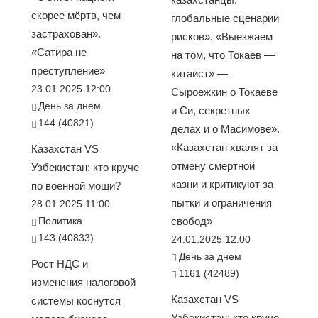
скорее мёртв, чем
глобальные сценарии
застрахован».
рисков». «Выезжаем
«Сатира не
на том, что Токаев —
преступление»
китаист» —
23.01.2025 12:00
Сыроежкин о Токаеве
День за днем
и Си, секретных
144 (40821)
делах и о Масимове».
«Казахстан хвалят за
Казахстан VS
отмену смертной
Узбекистан: кто круче
казни и критикуют за
по военной мощи?
пытки и ограничения
28.01.2025 11:00
Политика
свобод»
143 (40833)
24.01.2025 12:00
День за днем
Рост НДС и
1161 (42489)
изменения налоговой
Казахстан VS
системы коснутся
Узбекистан: кто круче