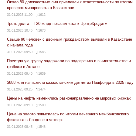
Около 80 должностных лиц привлекли к ответственности по итогам
проверок минпросвета в Казахстане
31.01.2025 11:00
1612
Треть долга – Т20 млрд погасил «Банк ЦентрКредит»
31.01.2025 10:45
1673
Свыше 90 человек с двойным гражданством выявили в Казахстане
с начала года
31.01.2025 09:50
1585
Преступную группу задержали по подозрению в вымогательстве и
грабеже в Астане
31.01.2025 09:40
1639
$888 млн начислили казахстанским детям из Нацфонда в 2025 году
31.01.2025 09:25
1474
Цены на нефть изменились разнонаправленно на мировых биржах
31.01.2025 09:10
1509
Цена на золото повысилась по итогам вечернего межбанковского
фиксинга в Лондоне в четверг
31.01.2025 08:45
1548