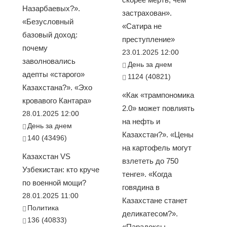
Назарбаевых?».
застрахован».
«Безусловный
«Сатира не
базовый доход:
преступление»
почему
23.01.2025 12:00
заволновались
День за днем
адепты «старого»
1124 (40821)
Казахстана?». «Эхо
«Как «трампономика
кровавого Кантара»
2.0» может повлиять
28.01.2025 12:00
на нефть и
День за днем
Казахстан?». «Цены
140 (43496)
на картофель могут
Казахстан VS
взлететь до 750
Узбекистан: кто круче
тенге». «Когда
по военной мощи?
говядина в
28.01.2025 11:00
Казахстане станет
Политика
деликатесом?».
136 (40833)
«Парадоксы