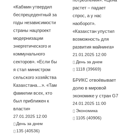
«Кабмин утвердил
растет – падает
беспрецедентный за
спрос, а у нас
годы независимости
наоборот».
страны нацпроект
«Казахстан упустил
модернизации
возможность для
энергетического и
развития майнинга»
коммунального
21.01.2025 12:00
секторов». «Если бы
День за днем
1118 (39669)
я стал министром
сельского хозяйства
БРИКС отвоёвывает
Казахстана…». «Там
долю в мировой
фамилии всех, кто
экономике у стран G7
был приближен к
24.01.2025 11:00
власти»
Экономика
27.01.2025 12:00
1105 (40906)
День за днем
135 (40536)