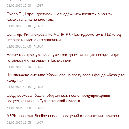
31.01.2025 13:30
1597
Около Т1,1 трлн достигли «безнадежные» кредиты в банках
Казахстана на начало года
31.01.2025 13:18
1557
Сенатор: Финансирование МЭПР РК «Казгидромета» в Т12 млрд –
несопоставимо с его задачами
31.01.2025 13:00
1634
Новые госструктуры из служб гражданской защиты создали для
готовности к паводкам в Казахстане
31.01.2025 12:40
1533
Чинкисбаева сменила Жамишева на посту главы фонда «Қазақстан
халқына»
31.01.2025 12:15
1624
Средневековая башня обрушилась после предупреждений
общественников в Туркестанской области
31.01.2025 12:05
1644
АЗРК проверит Beeline после сообщений о повышении тарифов
31.01.2025 11:35
1687