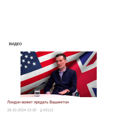
ВИДЕО
Лондон может предать Вашингтон
Эле
28.10.2024 13:30
43112
24.