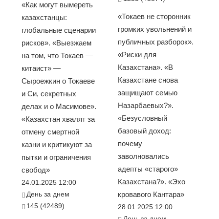
«Как могут вымереть
«Токаев не сторонник
казахстанцы:
громких увольнений и
глобальные сценарии
публичных разборок».
рисков». «Выезжаем
«Риски для
на том, что Токаев —
Казахстана». «В
китаист» —
Казахстане снова
Сыроежкин о Токаеве
защищают семью
и Си, секретных
Назарбаевых?».
делах и о Масимове».
«Безусловный
«Казахстан хвалят за
базовый доход:
отмену смертной
почему
казни и критикуют за
заволновались
пытки и ограничения
адепты «старого»
свобод»
Казахстана?». «Эхо
24.01.2025 12:00
День за днем
кровавого Кантара»
145 (42489)
28.01.2025 12:00
День за днем