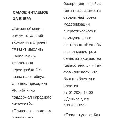
беспрецедентный за
годы независимости
САМОЕ ЧИТАЕМОЕ
страны нацпроект
ЗА ВЧЕРА
модернизации
«Токаев объявил
энергетического и
режим тотальной
коммунального
экономии в стране».
секторов». «Если бы
«Хватит мыслить
я стал министром
шаблонами!».
сельского хозяйства
«Налоговая
Казахстана…». «Там
перестройка без
фамилии всех, кто
права на ошибку».
был приближен к
«Почему президент
власти»
РК публично
27.01.2025 12:00
поддержал народного
День за днем
писателя?».
1128 (40536)
«Приговоры по делам
«Трамп в ударе. Как
о январских