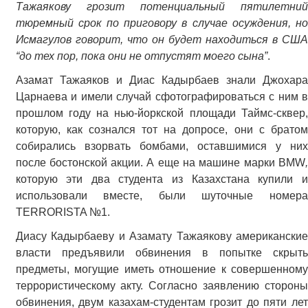
Тажаякову грозит потенциальный пятилетний
тюремный срок по приговору в случае осуждения, но
Исмагулов говорит, что он будет находиться в США
“до тех пор, пока они не отпустят моего сына”
.
Азамат Тажаяков и Диас Кадырбаев
знали Джохар
Царнаева и имели случай сфотографироваться с ним в
прошлом году на нью-йоркской площади Таймс-сквер,
которую, как сознался тот на допросе, они с братом
собирались взорвать бомбами, оставшимися у них
после бостонской акции. А еще на машине марки BMW
,
которую эти два студента из Казахстана купили и
использовали вместе, были шуточные номера
TERRORISTA №1.
Диасу Кадырбаеву и Азамату Тажаякову американские
власти предъявили обвинения в попытке скрыть
предметы, могущие иметь отношение к совершенному
террористическому акту. Согласно заявлению стороны
обвинения, двум казахам-студентам грозит до пяти лет