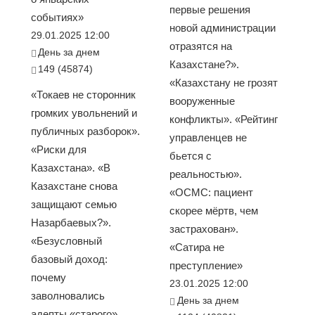
первые решения
событиях»
новой администрации
29.01.2025 12:00
отразятся на
День за днем
Казахстане?».
149 (45874)
«Казахстану не грозят
«Токаев не сторонник
вооруженные
громких увольнений и
конфликты». «Рейтинг
публичных разборок».
управленцев не
«Риски для
бьется с
Казахстана». «В
реальностью».
Казахстане снова
«ОСМС: пациент
защищают семью
скорее мёртв, чем
Назарбаевых?».
застрахован».
«Безусловный
«Сатира не
базовый доход:
преступление»
почему
23.01.2025 12:00
заволновались
День за днем
адепты «старого»