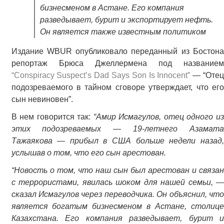
бизнесменом в Астане. Его компания
разведывает, бурит и экспортирует нефть.
Он является также известным политиком
Издание WBUR опубликовало переданный из Бостона
репортаж Брюса Джеллермена под названием
“C
onspiracy Suspect’s Dad Says Son Is Innocent
”
— “Отец
подозреваемого в тайном сговоре утверждает, что его
сын невиновен”.
В нем говорится так:
“Амир Исмагулов, отец одного из
этих подозреваемых — 19-летнего Азамата
Тажаякова — прибыл в США больше недели назад,
услышав о том, что его сын арестован.
“Новость о том, что наш сын был арестован и связан
с террористами, явилась шоком для нашей семьи, —
сказал Исмагулов через переводчика. Он объяснил, что
является богатым бизнесменом в Астане, столице
Казахстана. Его компания разведывает, бурит и