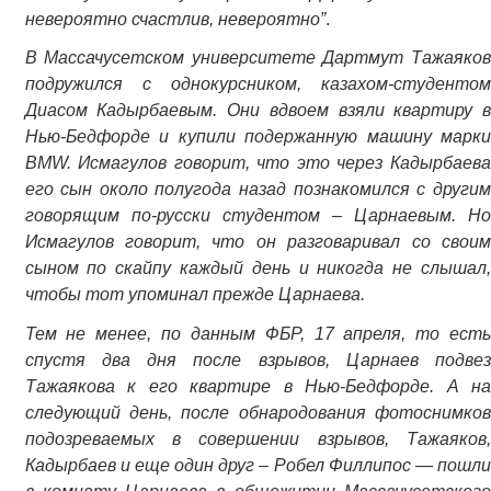
невероятно счастлив, невероятно”
.
В Массачусетском университете Дартмут Тажаяков
подружился с однокурсником, казахом-студентом
Диасом Кадырбаевым. Они вдвоем взяли квартиру в
Нью-Бедфорде и купили подержанную машину марки
BMW. Исмагулов говорит, что это через Кадырбаева
его сын около полугода назад познакомился с другим
говорящим по-русски студентом – Царнаевым. Но
Исмагулов говорит, что он разговаривал со своим
сыном по скайпу каждый день и никогда не слышал,
чтобы тот упоминал прежде Царнаева.
Тем не менее, по данным ФБР, 17 апреля, то есть
спустя два дня после взрывов, Царнаев подвез
Тажаякова к его квартире в Нью-Бедфорде. А на
следующий день, после обнародования фотоснимков
подозреваемых в совершении взрывов, Тажаяков,
Кадырбаев и еще один друг – Робел Филлипос — пошли