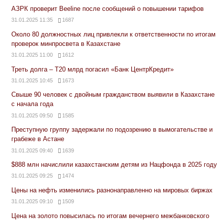
АЗРК проверит Beeline после сообщений о повышении тарифов
31.01.2025 11:35
1687
Около 80 должностных лиц привлекли к ответственности по итогам
проверок минпросвета в Казахстане
31.01.2025 11:00
1612
Треть долга – Т20 млрд погасил «Банк ЦентрКредит»
31.01.2025 10:45
1673
Свыше 90 человек с двойным гражданством выявили в Казахстане
с начала года
31.01.2025 09:50
1585
Преступную группу задержали по подозрению в вымогательстве и
грабеже в Астане
31.01.2025 09:40
1639
$888 млн начислили казахстанским детям из Нацфонда в 2025 году
31.01.2025 09:25
1474
Цены на нефть изменились разнонаправленно на мировых биржах
31.01.2025 09:10
1509
Цена на золото повысилась по итогам вечернего межбанковского