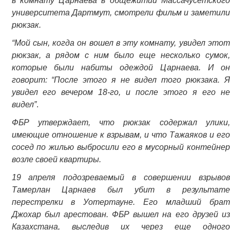
в комнату Царнаева в общежитии Массачусетского
университета Дартмут, смотрели фильм и заметили
рюкзак.
“Мой сын, когда он вошел в эту комнату, увидел этот
рюкзак, а рядом с ним было еще несколько сумок,
которые были набиты одеждой Царнаева. И он
говорит: “После этого я не видел того рюкзака. Я
увидел его вечером 18-го, и после этого я его не
видел”
.
ФБР утверждает, что рюкзак содержал улики,
имеющие отношение к взрывам, и что Тажаяков и его
сосед по жилью выбросили его в мусорный контейнер
возле своей квартиры.
19 апреля подозреваемый в совершении взрывов
Тамерлан Царнаев был убит в результате
перестрелки в Уотертауне. Его младший брат
Джохар был арестован. ФБР вышел на его друзей из
Казахстана, выследив их через еще одного