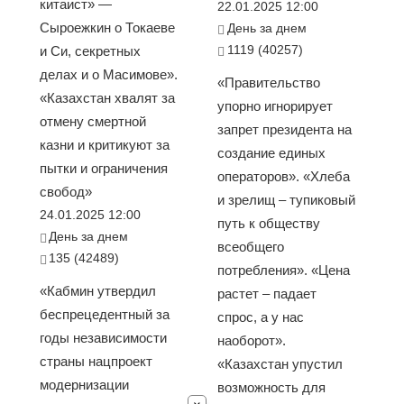
китаист» —
22.01.2025 12:00
Сыроежкин о Токаеве
День за днем
1119 (40257)
и Си, секретных
делах и о Масимове».
«Правительство
«Казахстан хвалят за
упорно игнорирует
отмену смертной
запрет президента на
казни и критикуют за
создание единых
пытки и ограничения
операторов». «Хлеба
свобод»
и зрелищ – тупиковый
24.01.2025 12:00
путь к обществу
День за днем
всеобщего
135 (42489)
потребления». «Цена
«Кабмин утвердил
растет – падает
беспрецедентный за
спрос, а у нас
годы независимости
наоборот».
страны нацпроект
«Казахстан упустил
модернизации
возможность для