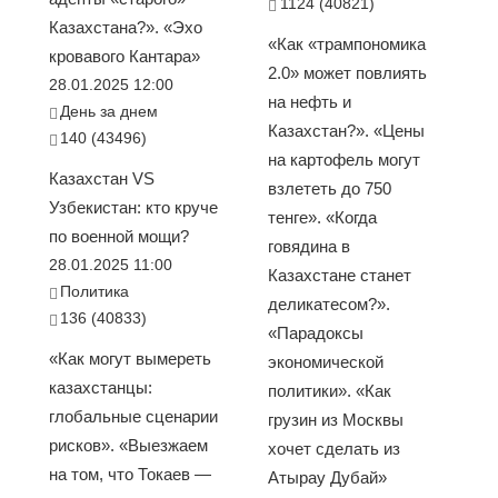
1124 (40821)
Казахстана?». «Эхо
«Как «трампономика
кровавого Кантара»
2.0» может повлиять
28.01.2025 12:00
на нефть и
День за днем
Казахстан?». «Цены
140 (43496)
на картофель могут
Казахстан VS
взлететь до 750
Узбекистан: кто круче
тенге». «Когда
по военной мощи?
говядина в
28.01.2025 11:00
Казахстане станет
Политика
деликатесом?».
136 (40833)
«Парадоксы
«Как могут вымереть
экономической
казахстанцы:
политики». «Как
глобальные сценарии
грузин из Москвы
рисков». «Выезжаем
хочет сделать из
на том, что Токаев —
Атырау Дубай»