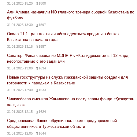
31.01.2025 15:20
1800
Али Алиева назначили ИО главного тренера сборной Казахстана по
футболу
31.01.2025 13:30
1597
Около Т1,1 трлн достигли «безнадежные» кредиты в банках
Казахстана на начало года
31.01.2025 13:18
1557
Сенатор: Финансирование МЭПР РК «Казгидромета» в Т12 млрд –
несопоставимо с его задачами
31.01.2025 13:00
1634
Новые госструктуры из служб гражданской защиты создали для
готовности к паводкам в Казахстане
31.01.2025 12:40
1533
Чинкисбаева сменила Жамишева на посту главы фонда «Қазақстан
халқына»
31.01.2025 12:15
1624
Средневековая башня обрушилась после предупреждений
общественников в Туркестанской области
31.01.2025 12:05
1644