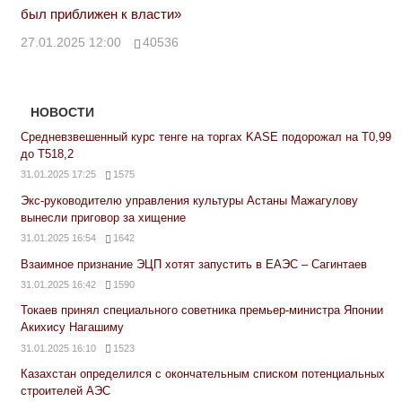
был приближен к власти»
27.01.2025 12:00
40536
НОВОСТИ
Средневзвешенный курс тенге на торгах KASE подорожал на Т0,99
до Т518,2
31.01.2025 17:25
1575
Экс-руководителю управления культуры Астаны Мажагулову
вынесли приговор за хищение
31.01.2025 16:54
1642
Взаимное признание ЭЦП хотят запустить в ЕАЭС – Сагинтаев
31.01.2025 16:42
1590
Токаев принял специального советника премьер-министра Японии
Акихису Нагашиму
31.01.2025 16:10
1523
Казахстан определился с окончательным списком потенциальных
строителей АЭС