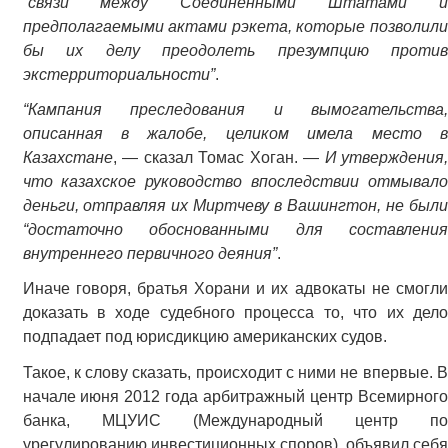
“связи между Соединенными Штатами и
предполагаемыми актами рэкета, которые позволили
бы их делу преодолеть презумпцию против
экстерриториальности”
.
“Кампания преследования и вымогательства,
описанная в жалобе, целиком имела место в
Казахстане
, — сказал Томас Хоган. —
И утверждения,
что казахское руководство впоследствии отмывало
деньги, отправляя их Миртчеву в Вашингтон, не были
“достаточно обоснованными для составления
внутреннего первичного деяния”
.
Иначе говоря, братья Хорани и их адвокаты не смогли
доказать в ходе судебного процесса то, что их дело
подпадает под юрисдикцию американских судов.
Такое, к слову сказать, происходит с ними не впервые. В
начале июня 2012 года арбитражный центр Всемирного
банка, МЦУИС (Международный центр по
урегулированию инвестиционных споров), объявил себя