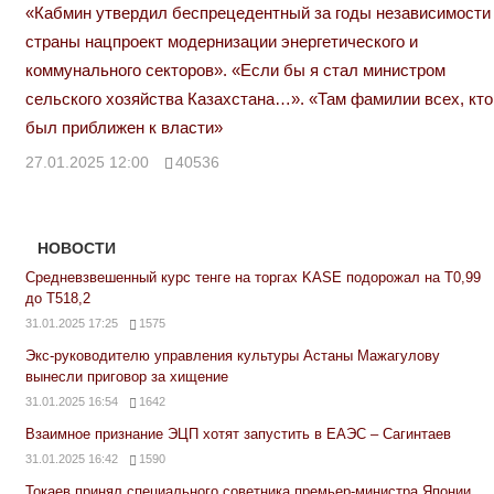
«Кабмин утвердил беспрецедентный за годы независимости
страны нацпроект модернизации энергетического и
коммунального секторов». «Если бы я стал министром
сельского хозяйства Казахстана…». «Там фамилии всех, кто
был приближен к власти»
27.01.2025 12:00
40536
НОВОСТИ
Средневзвешенный курс тенге на торгах KASE подорожал на Т0,99
до Т518,2
31.01.2025 17:25
1575
Экс-руководителю управления культуры Астаны Мажагулову
вынесли приговор за хищение
31.01.2025 16:54
1642
Взаимное признание ЭЦП хотят запустить в ЕАЭС – Сагинтаев
31.01.2025 16:42
1590
Токаев принял специального советника премьер-министра Японии