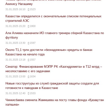
Акихису Нагашиму
31.01.2025 16:10
1523
Казахстан определился с окончательным списком потенциальных
строителей АЭС
31.01.2025 15:20
1800
Али Алиева назначили ИО главного тренера сборной Казахстана по
футболу
31.01.2025 13:30
1597
Около Т1,1 трлн достигли «безнадежные» кредиты в банках
Казахстана на начало года
31.01.2025 13:18
1557
Сенатор: Финансирование МЭПР РК «Казгидромета» в Т12 млрд –
несопоставимо с его задачами
31.01.2025 13:00
1634
Новые госструктуры из служб гражданской защиты создали для
готовности к паводкам в Казахстане
31.01.2025 12:40
1533
Чинкисбаева сменила Жамишева на посту главы фонда «Қазақстан
халқына»