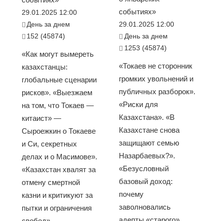
событиях»
29.01.2025 12:00
День за днем
29.01.2025 12:00
152 (45874)
День за днем
1253 (45874)
«Как могут вымереть
«Токаев не сторонник
казахстанцы:
громких увольнений и
глобальные сценарии
публичных разборок».
рисков». «Выезжаем
«Риски для
на том, что Токаев —
Казахстана». «В
китаист» —
Казахстане снова
Сыроежкин о Токаеве
защищают семью
и Си, секретных
Назарбаевых?».
делах и о Масимове».
«Безусловный
«Казахстан хвалят за
базовый доход:
отмену смертной
почему
казни и критикуют за
заволновались
пытки и ограничения
адепты «старого»
свобод»