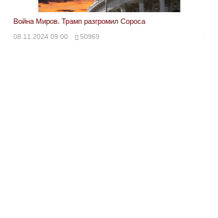
Война Миров. Трамп разгромил Сороса
Вой
08.11.2024 09:00
50969
08.