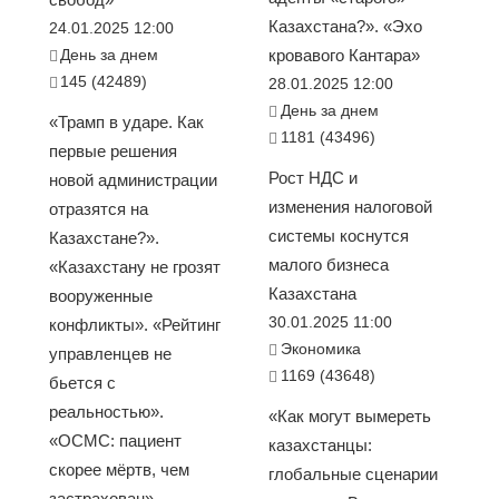
Казахстана?». «Эхо
24.01.2025 12:00
День за днем
кровавого Кантара»
145 (42489)
28.01.2025 12:00
День за днем
«Трамп в ударе. Как
1181 (43496)
первые решения
Рост НДС и
новой администрации
изменения налоговой
отразятся на
системы коснутся
Казахстане?».
малого бизнеса
«Казахстану не грозят
Казахстана
вооруженные
30.01.2025 11:00
конфликты». «Рейтинг
Экономика
управленцев не
1169 (43648)
бьется с
реальностью».
«Как могут вымереть
«ОСМС: пациент
казахстанцы:
скорее мёртв, чем
глобальные сценарии
застрахован».