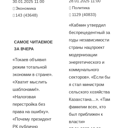
28.01.2025 11:00
30.01.2025 11:00
Политика
Экономика
1129 (40833)
143 (43648)
«Кабмин утвердил
беспрецедентный за
годы независимости
САМОЕ ЧИТАЕМОЕ
страны нацпроект
ЗА ВЧЕРА
модернизации
«Токаев объявил
энергетического и
режим тотальной
коммунального
экономии в стране».
секторов». «Если бы
«Хватит мыслить
я стал министром
шаблонами!».
сельского хозяйства
«Налоговая
Казахстана…». «Там
перестройка без
фамилии всех, кто
права на ошибку».
был приближен к
«Почему президент
власти»
РК публично