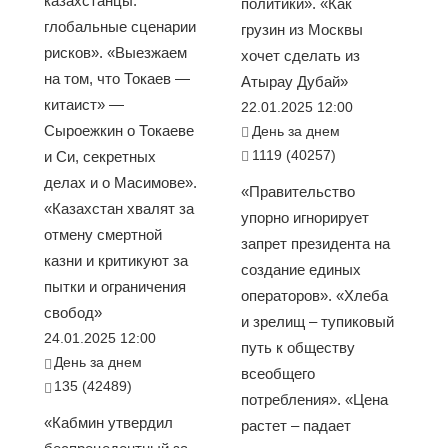
казахстанцы:
политики». «Как
глобальные сценарии
грузин из Москвы
рисков». «Выезжаем
хочет сделать из
на том, что Токаев —
Атырау Дубай»
китаист» —
22.01.2025 12:00
Сыроежкин о Токаеве
День за днем
1119 (40257)
и Си, секретных
делах и о Масимове».
«Правительство
«Казахстан хвалят за
упорно игнорирует
отмену смертной
запрет президента на
казни и критикуют за
создание единых
пытки и ограничения
операторов». «Хлеба
свобод»
и зрелищ – тупиковый
24.01.2025 12:00
путь к обществу
День за днем
всеобщего
135 (42489)
потребления». «Цена
«Кабмин утвердил
растет – падает