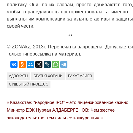
политику. Они, по их словам, просто добиваются того,
чтобы справедливость восторжествовала, а именно –
выплаты им компенсации за изъятые активы и защиты
своей чести.
***
© ZONAkz, 2013г. Перепечатка запрещена. Допускается
только гиперссылка на материал.
АДВОКАТЫ
БРАТЬЯ ХОРАНИ
РАХАТ АЛИЕВ
СУДЕБНЫЙ ПРОЦЕСС
Previous
Казахстан: “народное IPO” – это лицензированное казино
Навигация
Next
Post:
Министр ЕЭК Нурлан АЛДАБЕРГЕНОВ: Чем жестче
по
Post:
законодательство, тем сильнее конкуренция
записям