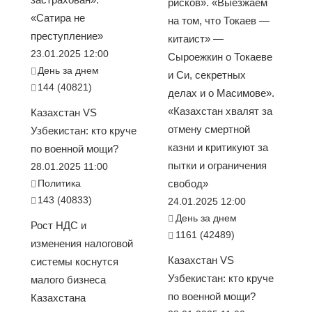
рисков». «Выезжаем
«Сатира не
на том, что Токаев —
преступление»
китаист» —
23.01.2025 12:00
Сыроежкин о Токаеве
День за днем
и Си, секретных
144 (40821)
делах и о Масимове».
«Казахстан хвалят за
Казахстан VS
отмену смертной
Узбекистан: кто круче
казни и критикуют за
по военной мощи?
пытки и ограничения
28.01.2025 11:00
Политика
свобод»
143 (40833)
24.01.2025 12:00
День за днем
Рост НДС и
1161 (42489)
изменения налоговой
Казахстан VS
системы коснутся
Узбекистан: кто круче
малого бизнеса
по военной мощи?
Казахстана