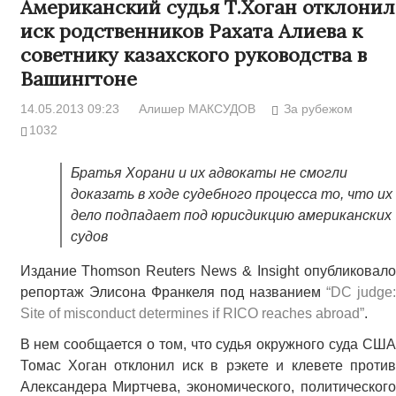
Американский судья Т.Хоган отклонил
иск родственников Рахата Алиева к
советнику казахского руководства в
Вашингтоне
14.05.2013 09:23
Алишер МАКСУДОВ
За рубежом
1032
Братья Хорани и их адвокаты не смогли
доказать в ходе судебного процесса то, что их
дело подпадает под юрисдикцию американских
судов
Издание Thomson Reuters News & Insight опубликовало
репортаж Элисона Франкеля под названием
“D
C judge
Site of misconduct determines if RICO reaches abroad
”
.
В нем сообщается о том, что судья окружного суда США
Томас Хоган отклонил иск в рэкете и клевете против
Александера Миртчева, экономического, политического