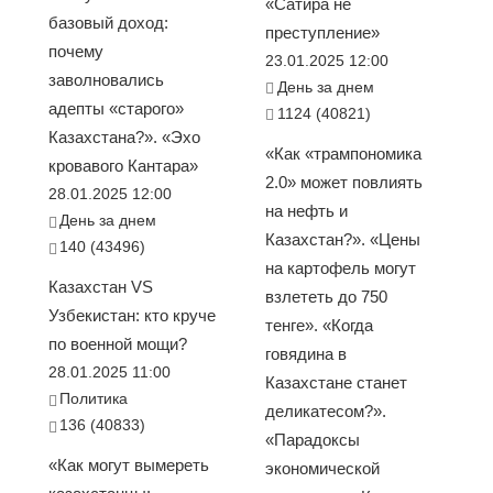
«Сатира не
базовый доход:
преступление»
почему
23.01.2025 12:00
заволновались
День за днем
адепты «старого»
1124 (40821)
Казахстана?». «Эхо
«Как «трампономика
кровавого Кантара»
2.0» может повлиять
28.01.2025 12:00
на нефть и
День за днем
Казахстан?». «Цены
140 (43496)
на картофель могут
Казахстан VS
взлететь до 750
Узбекистан: кто круче
тенге». «Когда
по военной мощи?
говядина в
28.01.2025 11:00
Казахстане станет
Политика
деликатесом?».
136 (40833)
«Парадоксы
«Как могут вымереть
экономической