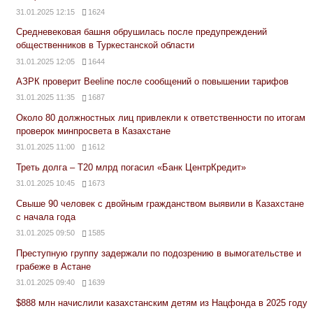
31.01.2025 12:15
1624
Средневековая башня обрушилась после предупреждений
общественников в Туркестанской области
31.01.2025 12:05
1644
АЗРК проверит Beeline после сообщений о повышении тарифов
31.01.2025 11:35
1687
Около 80 должностных лиц привлекли к ответственности по итогам
проверок минпросвета в Казахстане
31.01.2025 11:00
1612
Треть долга – Т20 млрд погасил «Банк ЦентрКредит»
31.01.2025 10:45
1673
Свыше 90 человек с двойным гражданством выявили в Казахстане
с начала года
31.01.2025 09:50
1585
Преступную группу задержали по подозрению в вымогательстве и
грабеже в Астане
31.01.2025 09:40
1639
$888 млн начислили казахстанским детям из Нацфонда в 2025 году