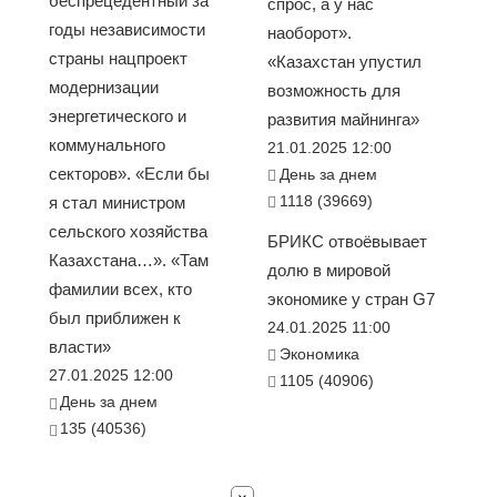
беспрецедентный за
спрос, а у нас
годы независимости
наоборот».
страны нацпроект
«Казахстан упустил
модернизации
возможность для
энергетического и
развития майнинга»
коммунального
21.01.2025 12:00
секторов». «Если бы
День за днем
1118 (39669)
я стал министром
сельского хозяйства
БРИКС отвоёвывает
Казахстана…». «Там
долю в мировой
фамилии всех, кто
экономике у стран G7
был приближен к
24.01.2025 11:00
власти»
Экономика
27.01.2025 12:00
1105 (40906)
День за днем
135 (40536)