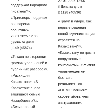
27.01.2025 12:00
поддержал народного
День за днем
писателя?».
1128 (40536)
«Приговоры по делам
«Трамп в ударе. Как
о январских
первые решения
событиях»
новой администрации
29.01.2025 12:00
отразятся на
День за днем
Казахстане?».
149 (45874)
«Казахстану не грозят
«Токаев не сторонник
вооруженные
громких увольнений и
конфликты». «Рейтинг
публичных разборок».
управленцев не
«Риски для
бьется с
Казахстана». «В
реальностью».
Казахстане снова
«ОСМС: пациент
защищают семью
скорее мёртв, чем
Назарбаевых?».
застрахован».
«Безусловный