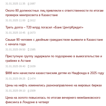
31.01.2025 11:35
1687
Около 80 должностных лиц привлекли к ответственности по итогам
проверок минпросвета в Казахстане
31.01.2025 11:00
1612
Треть долга – Т20 млрд погасил «Банк ЦентрКредит»
31.01.2025 10:45
1673
Свыше 90 человек с двойным гражданством выявили в Казахстане
с начала года
31.01.2025 09:50
1585
Преступную группу задержали по подозрению в вымогательстве и
грабеже в Астане
31.01.2025 09:40
1639
$888 млн начислили казахстанским детям из Нацфонда в 2025 году
31.01.2025 09:25
1474
Цены на нефть изменились разнонаправленно на мировых биржах
31.01.2025 09:10
1509
Цена на золото повысилась по итогам вечернего межбанковского
фиксинга в Лондоне в четверг