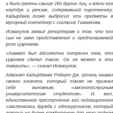
и были ранены свыше 260 других лиц, и взяли его
ноутбук и рюкзак, содержавший пиротехнику.
Кадырбаев позже выбросил эти предметы в
мусорный контейнер с согласия Тажаякова.
Исмагулов заявил репортерам о том, что его
сын не имел представления о предполагаемой
роли Царнаева.
«Азамат был абсолютно потрясен тем, что
Царнаев сделал такое. Он не может в это
поверить», — сказал Исмагулов.
Адвокат Кадырбаева Роберт Дж. Шталь назвал
своего клиента, который также не признал
себя виновным, «законопослушным
университетским студентом». И, мол,
единственное преступление его подзащитного
«заключалась дружба с однокурсником, который
говорил на более комфортном для него родном