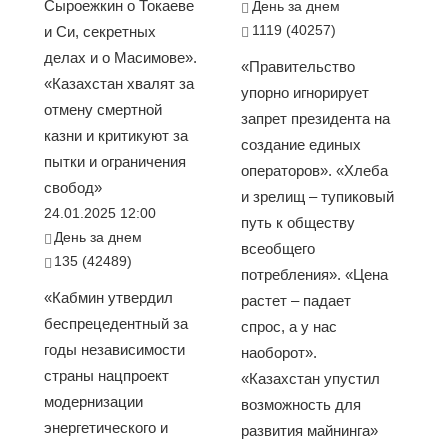
Сыроежкин о Токаеве
День за днем
1119 (40257)
и Си, секретных
делах и о Масимове».
«Правительство
«Казахстан хвалят за
упорно игнорирует
отмену смертной
запрет президента на
казни и критикуют за
создание единых
пытки и ограничения
операторов». «Хлеба
свобод»
и зрелищ – тупиковый
24.01.2025 12:00
путь к обществу
День за днем
всеобщего
135 (42489)
потребления». «Цена
«Кабмин утвердил
растет – падает
беспрецедентный за
спрос, а у нас
годы независимости
наоборот».
страны нацпроект
«Казахстан упустил
модернизации
возможность для
энергетического и
развития майнинга»