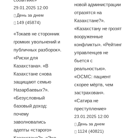
новой администрации
29.01.2025 12:00
отразятся на
День за днем
Казахстане?».
149 (45874)
«Казахстану не грозят
«Токаев не сторонник
вооруженные
громких увольнений и
конфликты». «Рейтинг
публичных разборок».
управленцев не
«Риски для
бьется с
Казахстана». «В
реальностью».
Казахстане снова
«ОСМС: пациент
защищают семью
скорее мёртв, чем
Назарбаевых?».
застрахован».
«Безусловный
«Сатира не
базовый доход:
преступление»
почему
23.01.2025 12:00
заволновались
День за днем
адепты «старого»
1124 (40821)
Казахстана?». «Эхо