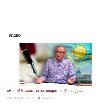
ВИДЕО
«Новый Казахстан не говорит всей правды»
Лон
ми
29.10.2024 09:00
39623
28.