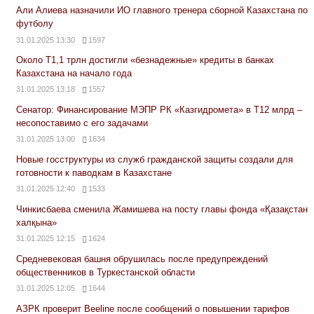
Али Алиева назначили ИО главного тренера сборной Казахстана по
футболу
31.01.2025 13:30
1597
Около Т1,1 трлн достигли «безнадежные» кредиты в банках
Казахстана на начало года
31.01.2025 13:18
1557
Сенатор: Финансирование МЭПР РК «Казгидромета» в Т12 млрд –
несопоставимо с его задачами
31.01.2025 13:00
1634
Новые госструктуры из служб гражданской защиты создали для
готовности к паводкам в Казахстане
31.01.2025 12:40
1533
Чинкисбаева сменила Жамишева на посту главы фонда «Қазақстан
халқына»
31.01.2025 12:15
1624
Средневековая башня обрушилась после предупреждений
общественников в Туркестанской области
31.01.2025 12:05
1644
АЗРК проверит Beeline после сообщений о повышении тарифов