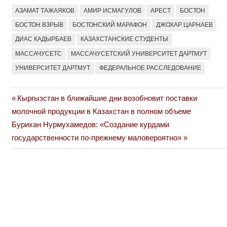
АЗАМАТ ТАЖАЯКОВ
АМИР ИСМАГУЛОВ
АРЕСТ
БОСТОН
БОСТОН ВЗРЫВ
БОСТОНСКИЙ МАРАФОН
ДЖОХАР ЦАРНАЕВ
ДИАС КАДЫРБАЕВ
КАЗАХСТАНСКИЕ СТУДЕНТЫ
МАССАЧУСЕТС
МАССАЧУСЕТСКИЙ УНИВЕРСИТЕТ ДАРТМУТ
УНИВЕРСИТЕТ ДАРТМУТ
ФЕДЕРАЛЬНОЕ РАССЛЕДОВАНИЕ
Previous
Кыргызстан в ближайшие дни возобновит поставки
Навигация
Post:
молочной продукции в Казахстан в полном объеме
по
Next
Бурихан Нурмухамедов: «Создание курдами
Post:
государственности по-прежнему маловероятно»
записям