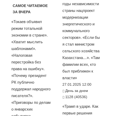
годы независимости
САМОЕ ЧИТАЕМОЕ
страны нацпроект
ЗА ВЧЕРА
модернизации
«Токаев объявил
энергетического и
режим тотальной
коммунального
экономии в стране».
секторов». «Если бы
«Хватит мыслить
я стал министром
шаблонами!».
сельского хозяйства
«Налоговая
Казахстана…». «Там
перестройка без
фамилии всех, кто
права на ошибку».
был приближен к
«Почему президент
власти»
РК публично
27.01.2025 12:00
поддержал народного
День за днем
писателя?».
1128 (40536)
«Приговоры по делам
«Трамп в ударе. Как
о январских
первые решения
событиях»