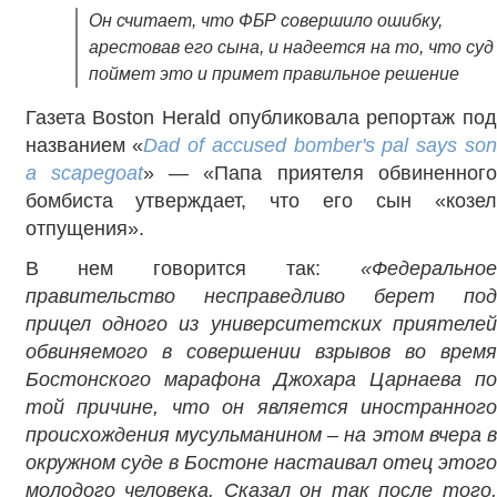
Он считает, что ФБР совершило ошибку,
арестовав его сына, и надеется на то, что суд
поймет это и примет правильное решение
Газета Boston Herald опубликовала репортаж под
названием «
D
ad of accused bomber's pal says so
a scapegoat
» — «Папа приятеля обвиненног
бомбиста утверждает, что его сын «козел
отпущения».
В нем говорится так:
«Федеральное
правительство несправедливо берет под
прицел одного из университетских приятелей
обвиняемого в совершении взрывов во время
Бостонского марафона Джохара Царнаева по
той причине, что он является иностранного
происхождения мусульманином – на этом вчера в
окружном суде в Бостоне настаивал отец этого
молодого человека. Сказал он так после того,