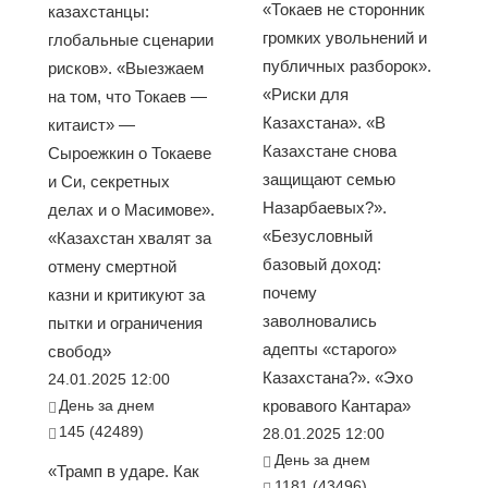
«Токаев не сторонник
казахстанцы:
громких увольнений и
глобальные сценарии
публичных разборок».
рисков». «Выезжаем
«Риски для
на том, что Токаев —
Казахстана». «В
китаист» —
Казахстане снова
Сыроежкин о Токаеве
защищают семью
и Си, секретных
Назарбаевых?».
делах и о Масимове».
«Безусловный
«Казахстан хвалят за
базовый доход:
отмену смертной
почему
казни и критикуют за
заволновались
пытки и ограничения
адепты «старого»
свобод»
Казахстана?». «Эхо
24.01.2025 12:00
День за днем
кровавого Кантара»
145 (42489)
28.01.2025 12:00
День за днем
«Трамп в ударе. Как
1181 (43496)