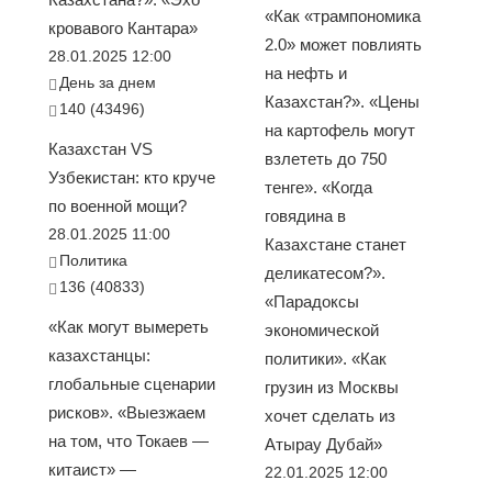
«Как «трампономика
кровавого Кантара»
2.0» может повлиять
28.01.2025 12:00
на нефть и
День за днем
Казахстан?». «Цены
140 (43496)
на картофель могут
Казахстан VS
взлететь до 750
Узбекистан: кто круче
тенге». «Когда
по военной мощи?
говядина в
28.01.2025 11:00
Казахстане станет
Политика
деликатесом?».
136 (40833)
«Парадоксы
«Как могут вымереть
экономической
казахстанцы:
политики». «Как
глобальные сценарии
грузин из Москвы
рисков». «Выезжаем
хочет сделать из
на том, что Токаев —
Атырау Дубай»
китаист» —
22.01.2025 12:00