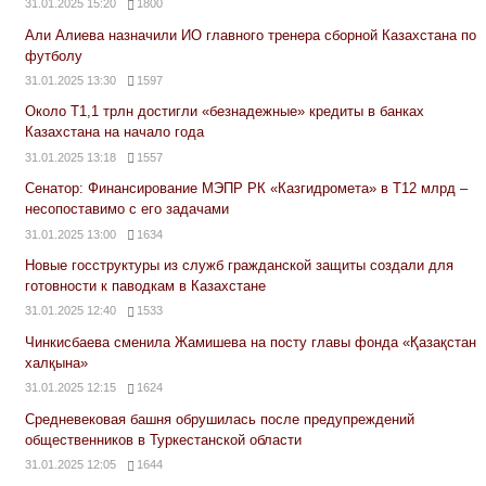
31.01.2025 15:20
1800
Али Алиева назначили ИО главного тренера сборной Казахстана по
футболу
31.01.2025 13:30
1597
Около Т1,1 трлн достигли «безнадежные» кредиты в банках
Казахстана на начало года
31.01.2025 13:18
1557
Сенатор: Финансирование МЭПР РК «Казгидромета» в Т12 млрд –
несопоставимо с его задачами
31.01.2025 13:00
1634
Новые госструктуры из служб гражданской защиты создали для
готовности к паводкам в Казахстане
31.01.2025 12:40
1533
Чинкисбаева сменила Жамишева на посту главы фонда «Қазақстан
халқына»
31.01.2025 12:15
1624
Средневековая башня обрушилась после предупреждений
общественников в Туркестанской области
31.01.2025 12:05
1644