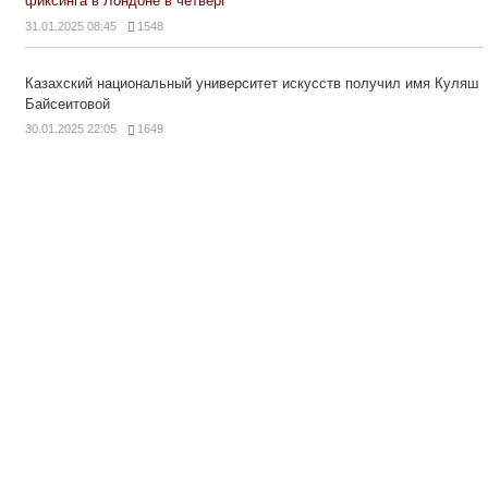
фиксинга в Лондоне в четверг
31.01.2025 08:45
1548
Казахский национальный университет искусств получил имя Куляш
Байсеитовой
30.01.2025 22:05
1649