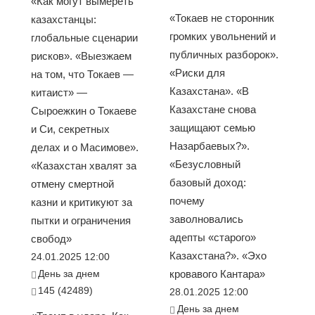
«Как могут вымереть
«Токаев не сторонник
казахстанцы:
громких увольнений и
глобальные сценарии
публичных разборок».
рисков». «Выезжаем
«Риски для
на том, что Токаев —
Казахстана». «В
китаист» —
Казахстане снова
Сыроежкин о Токаеве
защищают семью
и Си, секретных
Назарбаевых?».
делах и о Масимове».
«Безусловный
«Казахстан хвалят за
базовый доход:
отмену смертной
почему
казни и критикуют за
заволновались
пытки и ограничения
адепты «старого»
свобод»
Казахстана?». «Эхо
24.01.2025 12:00
День за днем
кровавого Кантара»
145 (42489)
28.01.2025 12:00
День за днем