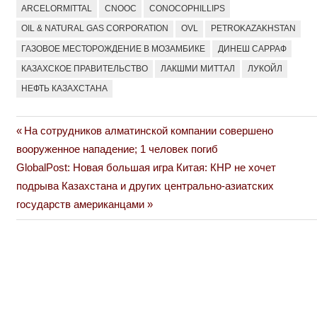
ARCELORMITTAL
CNOOC
CONOCOPHILLIPS
OIL & NATURAL GAS CORPORATION
OVL
PETROKAZAKHSTAN
ГАЗОВОЕ МЕСТОРОЖДЕНИЕ В МОЗАМБИКЕ
ДИНЕШ САРРАФ
КАЗАХСКОЕ ПРАВИТЕЛЬСТВО
ЛАКШМИ МИТТАЛ
ЛУКОЙЛ
НЕФТЬ КАЗАХСТАНА
Previous
На сотрудников алматинской компании совершено
Навигация
Post:
вооруженное нападение; 1 человек погиб
по
Next
GlobalPost: Новая большая игра Китая: КНР не хочет
Post:
подрыва Казахстана и других центрально-азиатских
записям
государств американцами