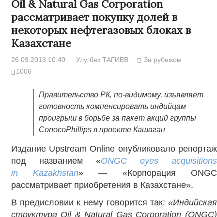
Oil & Natural Gas Corporation
рассматривает покупку долей в
некоторых нефтегазовых блоках в
Казахстане
26.09.2013 10:40
Улугбек ТАГИЕВ
За рубежом
1006
Правительство РК, по-видимому, изъявляет
готовность компенсировать индийцам
проигрыш в борьбе за пакет акций группы
ConocoPhillips в проекте Кашаган
Издание Upstream Online опубликовало репортаж
под названием «
O
NGC eyes acquisitions
in Kazakhstan
» — «Корпорация ONGC
рассматривает приобретения в Казахстане».
В предисловии к нему говорится так:
«Индийская
структура
Oil &
Natural
Gas
Corporation (
ONGC