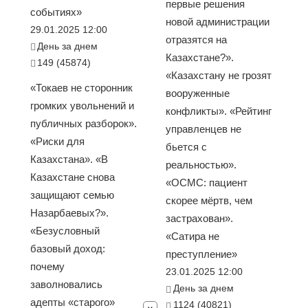
первые решения
событиях»
новой администрации
29.01.2025 12:00
отразятся на
День за днем
Казахстане?».
149 (45874)
«Казахстану не грозят
«Токаев не сторонник
вооруженные
громких увольнений и
конфликты». «Рейтинг
публичных разборок».
управленцев не
«Риски для
бьется с
Казахстана». «В
реальностью».
Казахстане снова
«ОСМС: пациент
защищают семью
скорее мёртв, чем
Назарбаевых?».
застрахован».
«Безусловный
«Сатира не
базовый доход:
преступление»
почему
23.01.2025 12:00
заволновались
День за днем
адепты «старого»
1124 (40821)