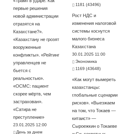
«Трамп в ударе. Как
1181 (43496)
первые решения
Рост НДС и
новой администрации
изменения налоговой
отразятся на
системы коснутся
Казахстане?».
малого бизнеса
«Казахстану не грозят
Казахстана
вооруженные
30.01.2025 11:00
конфликты». «Рейтинг
Экономика
управленцев не
1169 (43648)
бьется с
реальностью».
«Как могут вымереть
«ОСМС: пациент
казахстанцы:
скорее мёртв, чем
глобальные сценарии
застрахован».
рисков». «Выезжаем
«Сатира не
на том, что Токаев —
преступление»
китаист» —
23.01.2025 12:00
Сыроежкин о Токаеве
День за днем
и Си, секретных