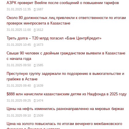
АЗРК проверит Beeline после сообщений о повышении тарифов
31.01.2025 11:35
1687
Около 80 должностных лиц привлекли к ответственности по итогам
проверок минпросвета в Казахстане
31.01.2025 11:00
1612
Треть долга – Т20 млрд погасил «Банк ЦентрКредит»
31.01.2025 10:45
1673
Свыше 90 человек с двойным гражданством выявили в Казахстане
с начала года
31.01.2025 09:50
1585
Преступную группу задержали по подозрению в вымогательстве и
грабеже в Астане
31.01.2025 09:40
1639
$888 млн начислили казахстанским детям из Нацфонда в 2025 году
31.01.2025 09:25
1474
Цены на нефть изменились разнонаправленно на мировых биржах
31.01.2025 09:10
1509
Цена на золото повысилась по итогам вечернего межбанковского