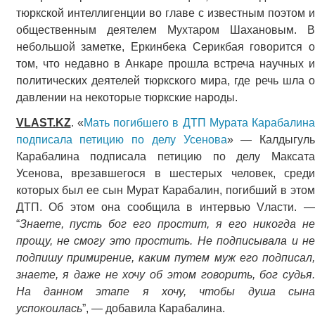
тюркской интеллигенции во главе с известным поэтом и
общественным деятелем Мухтаром Шахановым. В
небольшой заметке, Еркинбека Серикбая говорится о
том, что недавно в Анкаре прошла встреча научных и
политических деятелей тюркского мира, где речь шла о
давлении на некоторые тюркские народы.
VLAST.KZ
. «
Мать погибшего в ДТП Мурата Карабалина
подписала петицию по делу Усенова
» — Калдыгуль
Карабалина подписала петицию по делу Максата
Усенова, врезавшегося в шестерых человек, среди
которых был ее сын Мурат Карабалин, погибший в этом
ДТП. Об этом она сообщила в интервью Vласти. —
“
Знаете, пусть бог его простит, я его никогда не
прощу, не смогу это простить. Не подписывала и не
подпишу примирение, каким путем муж его подписал,
знаете, я даже не хочу об этом говорить, бог судья.
На данном этапе я хочу, чтобы душа сына
успокоилась
”, — добавила Карабалина.