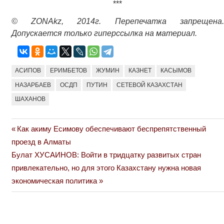
***
© ZONAkz, 2014г. Перепечатка запрещена.
Допускается только гиперссылка на материал.
АСИПОВ
ЕРИМБЕТОВ
ЖУМИН
КАЗНЕТ
КАСЫМОВ
НАЗАРБАЕВ
ОСДП
ПУТИН
СЕТЕВОЙ КАЗАХСТАН
ШАХАНОВ
Previous
Как акиму Есимову обеспечивают беспрепятственный
Навигация
Post:
проезд в Алматы
по
Next
Булат ХУСАИНОВ: Войти в тридцатку развитых стран
Post:
привлекательно, но для этого Казахстану нужна новая
записям
экономическая политика