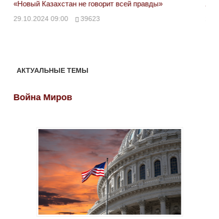
«Новый Казахстан не говорит всей правды»
Лон
ми
29.10.2024 09:00
39623
28.
АКТУАЛЬНЫЕ ТЕМЫ
Война Миров
Во