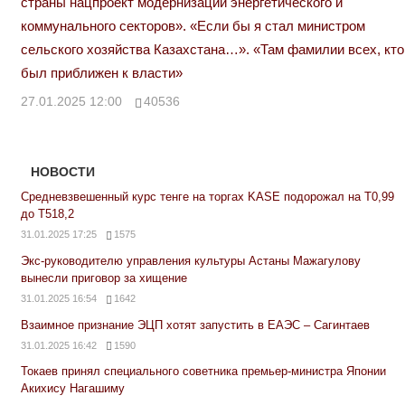
страны нацпроект модернизации энергетического и
коммунального секторов». «Если бы я стал министром
сельского хозяйства Казахстана…». «Там фамилии всех, кто
был приближен к власти»
27.01.2025 12:00
40536
НОВОСТИ
Средневзвешенный курс тенге на торгах KASE подорожал на Т0,99
до Т518,2
31.01.2025 17:25
1575
Экс-руководителю управления культуры Астаны Мажагулову
вынесли приговор за хищение
31.01.2025 16:54
1642
Взаимное признание ЭЦП хотят запустить в ЕАЭС – Сагинтаев
31.01.2025 16:42
1590
Токаев принял специального советника премьер-министра Японии
Акихису Нагашиму