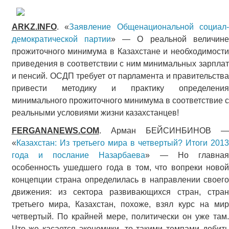
ARKZ.INFO
. «
Заявление Общенациональной социал-
демократической партии
» — О реальной величин
прожиточного минимума в Казахстане и необходимости
приведения в соответствии с ним минимальных зарплат
и пенсий. ОСДП требует от парламента и правительства
привести методику и практику определения
минимального прожиточного минимума в соответствие с
реальными условиями жизни казахстанцев!
FERGANANEWS.COM
. Арман БЕЙСИНБИНОВ —
«
Казахстан: Из третьего мира в четвертый? Итоги 2013
года и послание Назарбаева
» — Но главная
особенность ушедшего года в том, что вопреки новой
концепции страна определилась в направлении своего
движения: из сектора развивающихся стран, стран
третьего мира, Казахстан, похоже, взял курс на мир
четвертый. По крайней мере, политически он уже там.
Что же касается экономики, то такими темпами добить