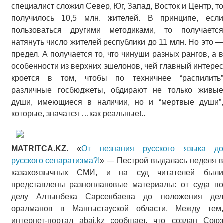
специалист сложил Север, Юг, Запад, Восток и Центр, то
получилось 10,5 млн. жителей. В принципе, если
пользоваться другими методиками, то получается
натянуть число жителей республики до 11 млн. Но это —
предел. А получается то, что чинуши разных рангов, а в
особенности из верхних эшелонов, чей главный интерес
кроется в том, чтобы по техничнее “распилить”
различные госбюджеты, обдирают не только живые
души, имеющиеся в наличии, но и “мертвые души”,
которые, значатся …как реальные!..
MATRITCA.KZ
. «
От незнания русского языка до
русского сепаратизма?!
» — Пестрой выдалась неделя 
казахоязычных СМИ, и на суд читателей были
представлены разноплановые материалы: от суда по
делу Алтынбека Сарсенбаева до положения дел
оралманов в Мангыстауской области. Между тем,
интернет-портал abai.kz сообщает, что создан Союз