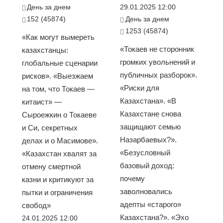
День за днем
29.01.2025 12:00
152 (45874)
День за днем
1253 (45874)
«Как могут вымереть
«Токаев не сторонник
казахстанцы:
громких увольнений и
глобальные сценарии
публичных разборок».
рисков». «Выезжаем
«Риски для
на том, что Токаев —
Казахстана». «В
китаист» —
Казахстане снова
Сыроежкин о Токаеве
защищают семью
и Си, секретных
Назарбаевых?».
делах и о Масимове».
«Безусловный
«Казахстан хвалят за
базовый доход:
отмену смертной
почему
казни и критикуют за
заволновались
пытки и ограничения
адепты «старого»
свобод»
Казахстана?». «Эхо
24.01.2025 12:00