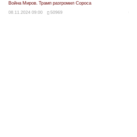
Война Миров. Трамп разгромил Сороса
Вой
08.11.2024 09:00
50969
08.