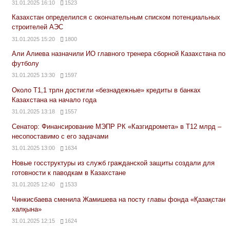
31.01.2025 16:10
1523
Казахстан определился с окончательным списком потенциальных
строителей АЭС
31.01.2025 15:20
1800
Али Алиева назначили ИО главного тренера сборной Казахстана по
футболу
31.01.2025 13:30
1597
Около Т1,1 трлн достигли «безнадежные» кредиты в банках
Казахстана на начало года
31.01.2025 13:18
1557
Сенатор: Финансирование МЭПР РК «Казгидромета» в Т12 млрд –
несопоставимо с его задачами
31.01.2025 13:00
1634
Новые госструктуры из служб гражданской защиты создали для
готовности к паводкам в Казахстане
31.01.2025 12:40
1533
Чинкисбаева сменила Жамишева на посту главы фонда «Қазақстан
халқына»
31.01.2025 12:15
1624