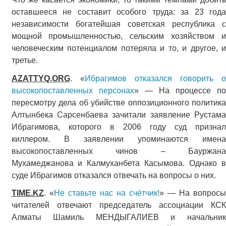
оставшееся не составит особого труда: за 23 года
независимости богатейшая советская республика с
мощной промышленностью, сельским хозяйством и
человеческим потенциалом потеряла и то, и другое, и
третье.
AZATTYQ.ORG
. «
Ибрагимов отказался говорить о
высокопоставленных персонах
» — На процессе п
пересмотру дела об убийстве оппозиционного политика
Алтынбека Сарсенбаева зачитали заявление Рустама
Ибрагимова, которого в 2006 году суд признал
киллером. В заявлении упоминаются имена
высокопоставленных чинов – Бауржана
Мухамеджанова и Калмуханбета Касымова. Однако в
суде Ибрагимов отказался отвечать на вопросы о них.
TIME.KZ
. «
Не ставьте нас на счётчик!
» — На вопросы
читателей отвечают председатель ассоциации КСК
Алматы Шамиль МЕНДЫГАЛИЕВ и начальник