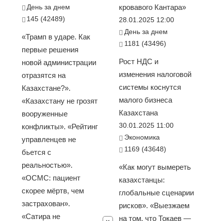
День за днем
кровавого Кантара»
145 (42489)
28.01.2025 12:00
День за днем
«Трамп в ударе. Как
1181 (43496)
первые решения
Рост НДС и
новой администрации
изменения налоговой
отразятся на
системы коснутся
Казахстане?».
малого бизнеса
«Казахстану не грозят
Казахстана
вооруженные
30.01.2025 11:00
конфликты». «Рейтинг
Экономика
управленцев не
1169 (43648)
бьется с
реальностью».
«Как могут вымереть
«ОСМС: пациент
казахстанцы:
скорее мёртв, чем
глобальные сценарии
застрахован».
рисков». «Выезжаем
«Сатира не
на том, что Токаев —