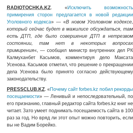
RADIOTOCHKA.KZ
. «
Исключить возможность
примирения сторон предлагается в новой редакции
Уголовного кодекса
» — «
В новом Уголовном кодексе,
который сейчас будет в мажилисе обсуждаться, там
есть ДТП, где было совершение ДТП в нетрезвом
состоянии, там нет в некоторых вопросах
примирения
«, — сообщил министр внутренних дел РК
Калмуханбет Касымов, комментируя дело Максата
Усенова. Касымов отметил, что решение о прекращении
дела Усенова было принято согласно действующему
законодательству.
PRESSCLUB.KZ
. «
Почему сайт forbes.kz побил рекорд
посещаемости
» — Ленивый и непоследовательный, по
его признанию, главный редактор сайта forbes.kz книг не
читает. Зато умеет поднимать посещаемость сайта в 100
раз за год. Но вряд ли этот опыт можно повторить, если
вы не Вадим Борейко.