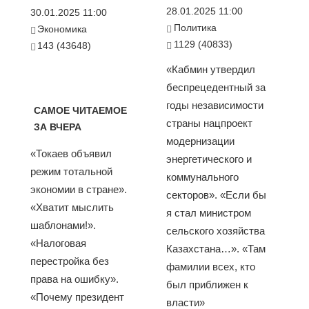
28.01.2025 11:00
30.01.2025 11:00
Политика
Экономика
1129 (40833)
143 (43648)
«Кабмин утвердил
беспрецедентный за
годы независимости
САМОЕ ЧИТАЕМОЕ
страны нацпроект
ЗА ВЧЕРА
модернизации
«Токаев объявил
энергетического и
режим тотальной
коммунального
экономии в стране».
секторов». «Если бы
«Хватит мыслить
я стал министром
шаблонами!».
сельского хозяйства
«Налоговая
Казахстана…». «Там
перестройка без
фамилии всех, кто
права на ошибку».
был приближен к
«Почему президент
власти»