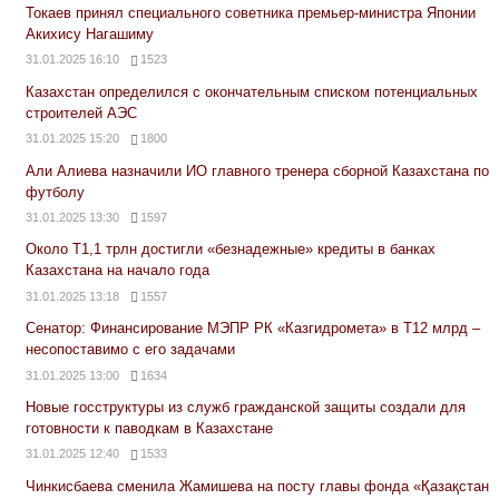
Токаев принял специального советника премьер-министра Японии
Акихису Нагашиму
31.01.2025 16:10
1523
Казахстан определился с окончательным списком потенциальных
строителей АЭС
31.01.2025 15:20
1800
Али Алиева назначили ИО главного тренера сборной Казахстана по
футболу
31.01.2025 13:30
1597
Около Т1,1 трлн достигли «безнадежные» кредиты в банках
Казахстана на начало года
31.01.2025 13:18
1557
Сенатор: Финансирование МЭПР РК «Казгидромета» в Т12 млрд –
несопоставимо с его задачами
31.01.2025 13:00
1634
Новые госструктуры из служб гражданской защиты создали для
готовности к паводкам в Казахстане
31.01.2025 12:40
1533
Чинкисбаева сменила Жамишева на посту главы фонда «Қазақстан