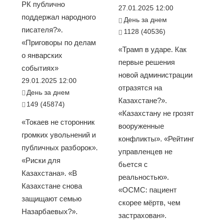
РК публично
27.01.2025 12:00
поддержал народного
День за днем
писателя?».
1128 (40536)
«Приговоры по делам
«Трамп в ударе. Как
о январских
первые решения
событиях»
новой администрации
29.01.2025 12:00
отразятся на
День за днем
Казахстане?».
149 (45874)
«Казахстану не грозят
«Токаев не сторонник
вооруженные
громких увольнений и
конфликты». «Рейтинг
публичных разборок».
управленцев не
«Риски для
бьется с
Казахстана». «В
реальностью».
Казахстане снова
«ОСМС: пациент
защищают семью
скорее мёртв, чем
Назарбаевых?».
застрахован».