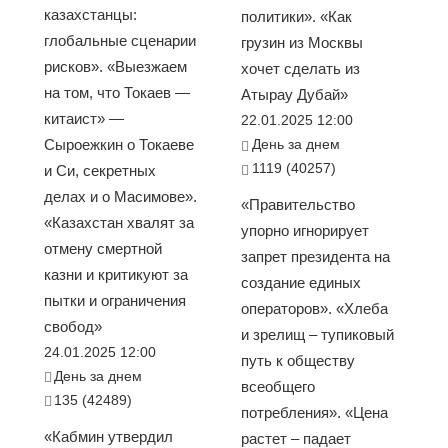
казахстанцы:
политики». «Как
глобальные сценарии
грузин из Москвы
рисков». «Выезжаем
хочет сделать из
на том, что Токаев —
Атырау Дубай»
китаист» —
22.01.2025 12:00
Сыроежкин о Токаеве
День за днем
1119 (40257)
и Си, секретных
делах и о Масимове».
«Правительство
«Казахстан хвалят за
упорно игнорирует
отмену смертной
запрет президента на
казни и критикуют за
создание единых
пытки и ограничения
операторов». «Хлеба
свобод»
и зрелищ – тупиковый
24.01.2025 12:00
путь к обществу
День за днем
всеобщего
135 (42489)
потребления». «Цена
«Кабмин утвердил
растет – падает