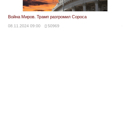
Война Миров. Трамп разгромил Сороса
Вой
08.11.2024 09:00
50969
08.