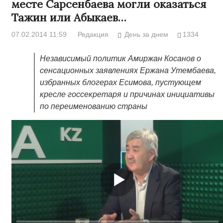
месте Сарсенбаева могли оказаться
Тажин или Абыкаев…
07.02.2014 11:59
Редакция
День за днем
1334
Независимый политик Амиржан Косанов о
сенсационных заявлениях Ержана Утембаева,
избранных блогерах Есимова, пустующем
кресле госсекретаря и причинах инициативы
по переименованию страны