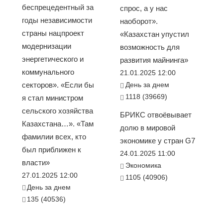
беспрецедентный за
спрос, а у нас
годы независимости
наоборот».
страны нацпроект
«Казахстан упустил
модернизации
возможность для
энергетического и
развития майнинга»
коммунального
21.01.2025 12:00
секторов». «Если бы
День за днем
1118 (39669)
я стал министром
сельского хозяйства
БРИКС отвоёвывает
Казахстана…». «Там
долю в мировой
фамилии всех, кто
экономике у стран G7
был приближен к
24.01.2025 11:00
власти»
Экономика
27.01.2025 12:00
1105 (40906)
День за днем
135 (40536)