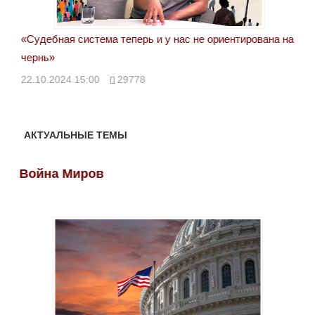
ги-
«Судебная система теперь и у нас не ориентирована на
Пос
чернь»
инт
22.10.2024 15:00
29778
21.
АКТУАЛЬНЫЕ ТЕМЫ
Война Миров
Во