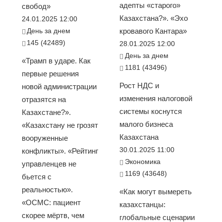
адепты «старого»
свобод»
Казахстана?». «Эхо
24.01.2025 12:00
День за днем
кровавого Кантара»
145 (42489)
28.01.2025 12:00
День за днем
«Трамп в ударе. Как
1181 (43496)
первые решения
Рост НДС и
новой администрации
изменения налоговой
отразятся на
системы коснутся
Казахстане?».
малого бизнеса
«Казахстану не грозят
Казахстана
вооруженные
30.01.2025 11:00
конфликты». «Рейтинг
Экономика
управленцев не
1169 (43648)
бьется с
реальностью».
«Как могут вымереть
«ОСМС: пациент
казахстанцы:
скорее мёртв, чем
глобальные сценарии