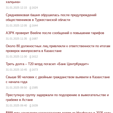
халқына»
31.01.2025 12:15
1624
Средневековая башня обрушилась после предупреждений
общественников в Туркестанской области
31.01.2025 12:05
1644
АЗРК проверит Beeline после сообщений о повышении тарифов
31.01.2025 11:35
1687
Около 80 должностных лиц привлекли к ответственности по итогам
проверок минпросвета в Казахстане
31.01.2025 11:00
1612
Треть долга – Т20 млрд погасил «Банк ЦентрКредит»
31.01.2025 10:45
1673
Свыше 90 человек с двойным гражданством выявили в Казахстане
с начала года
31.01.2025 09:50
1585
Преступную группу задержали по подозрению в вымогательстве и
грабеже в Астане
31.01.2025 09:40
1639
$888 млн начислили казахстанским детям из Нацфонда в 2025 году