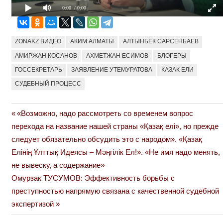
0:00
/ 0:00
ZONAKZ ВИДЕО
АКИМ АЛМАТЫ
АЛТЫНБЕК САРСЕНБАЕВ
АМИРЖАН КОСАНОВ
АХМЕТЖАН ЕСИМОВ
БЛОГЕРЫ
ГОССЕКРЕТАРЬ
ЗАЯВЛЕНИЕ УТЕМУРАТОВА
КАЗАК ЕЛИ
СУДЕБНЫЙ ПРОЦЕСС
Previous
«Возможно, надо рассмотреть со временем вопрос
Навигация
Post:
перехода на название нашей страны «Қазақ елі», но прежде
по
следует обязательно обсудить это с народом». «Қазақ
Елінің Ұлттық Идеясы – Мәңгілік Ел!». «Не имя надо менять,
записям
не вывеску, а содержание»
Next
Омурзак ТУСУМОВ: Эффективность борьбы с
Post:
преступностью напрямую связана с качественной судебной
экспертизой