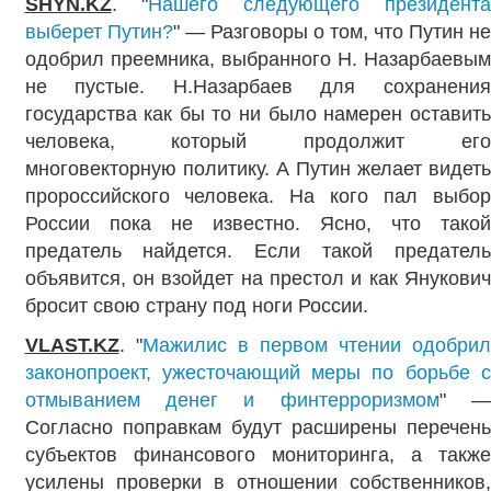
SHYN.KZ
. "
Нашего следующего президент
выберет Путин?
" — Разговоры о том, что Путин не
одобрил преемника, выбранного Н. Назарбаевым
не пустые. Н.Назарбаев для сохранения
государства как бы то ни было намерен оставить
человека, который продолжит его
многовекторную политику. А Путин желает видеть
пророссийского человека. На кого пал выбор
России пока не известно. Ясно, что такой
предатель найдется. Если такой предатель
объявится, он взойдет на престол и как Янукович
бросит свою страну под ноги России.
VLAST.KZ
. "
Мажилис в первом чтении одобри
законопроект, ужесточающий меры по борьбе с
отмыванием денег и финтерроризмом
" —
Согласно поправкам будут расширены перечень
субъектов финансового мониторинга, а также
усилены проверки в отношении собственников,