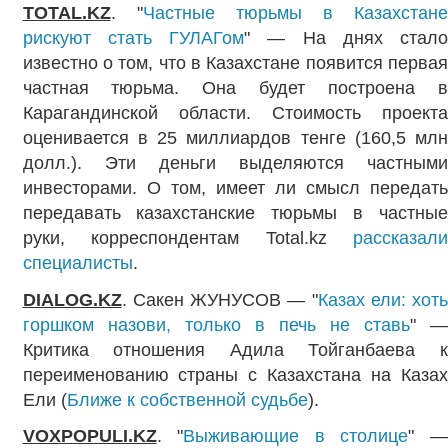
TOTAL.KZ
. "
Частные тюрьмы в Казахстане
рискуют стать ГУЛАГом
" — На днях стало
известно о том, что в Казахстане появится первая
частная тюрьма. Она будет построена в
Карагандинской области. Стоимость проекта
оценивается в 25 миллиардов тенге (160,5 млн
долл.). Эти деньги выделяются частными
инвесторами. О том, имеет ли смысл передать
передавать казахстанские тюрьмы в частные
руки, корреспондентам Total.kz
рассказали
специалисты
.
DIALOG.KZ
. Сакен ЖУНУСОВ — "
Казах ели: хоть
горшком назови, только в печь не ставь
" 
Критика отношения Адила Тойганбаева к
переименованию страны с Казахстана на Казах
Ели (
Ближе к собственной судьбе
).
VOXPOPULI.KZ
. "
Выживающие в столице
" —