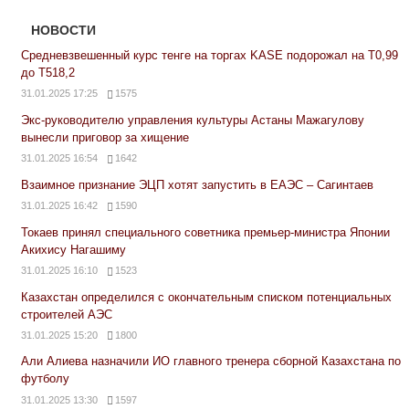
НОВОСТИ
Средневзвешенный курс тенге на торгах KASE подорожал на Т0,99
до Т518,2
31.01.2025 17:25
1575
Экс-руководителю управления культуры Астаны Мажагулову
вынесли приговор за хищение
31.01.2025 16:54
1642
Взаимное признание ЭЦП хотят запустить в ЕАЭС – Сагинтаев
31.01.2025 16:42
1590
Токаев принял специального советника премьер-министра Японии
Акихису Нагашиму
31.01.2025 16:10
1523
Казахстан определился с окончательным списком потенциальных
строителей АЭС
31.01.2025 15:20
1800
Али Алиева назначили ИО главного тренера сборной Казахстана по
футболу
31.01.2025 13:30
1597