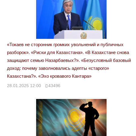
«Токаев не сторонник громких увольнений и публичных
разборок». «Риски для Казахстана». «В Казахстане снова
защищают семью Назарбаевых?». «Безусловный базовый
доход: почему заволновались адепты «старого»
Казахстана?». «Эхо кровавого Кантара»
28.01.2025 12:00
43496