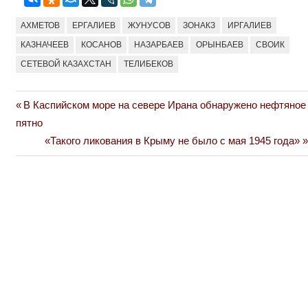
АХМЕТОВ
ЕРГАЛИЕВ
ЖУНУСОВ
ЗОНАКЗ
ИРГАЛИЕВ
КАЗНАЧЕЕВ
КОСАНОВ
НАЗАРБАЕВ
ОРЫНБАЕВ
СВОИК
СЕТЕВОЙ КАЗАХСТАН
ТЕЛИБЕКОВ
Previous
В Каспийском море на севере Ирана обнаружено нефтяное
Навигация
Post:
пятно
по
Next
«Такого ликования в Крыму не было с мая 1945 года»
Post:
записям