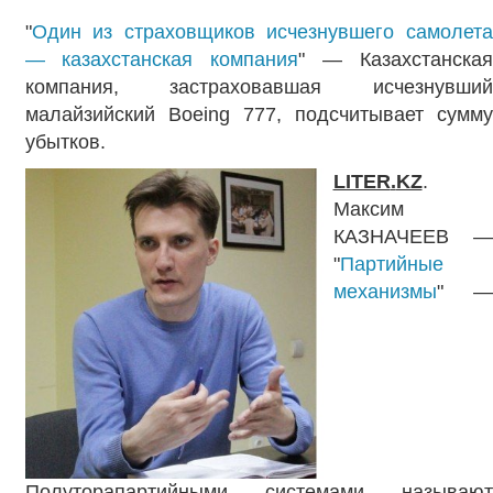
"
Один из страховщиков исчезнувшего самолета
— казахстанская компания
" — Казахстанская
компания, застраховавшая исчезнувший
малайзийский Boeing 777, подсчитывает сумму
убытков.
LITER
.
KZ
.
Максим
КАЗНАЧЕЕВ —
"
Партийные
механизмы
" —
Полуторапартийными системами называют