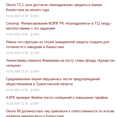
Около Т1,1 трлн достигли «безнадежные» кредиты в банках
Казахстана на начало года
31.01.2025 13:18
1557
Сенатор: Финансирование МЭПР РК «Казгидромета» в Т12 млрд –
несопоставимо с его задачами
31.01.2025 13:00
1634
Новые госструктуры из служб гражданской защиты создали для
готовности к паводкам в Казахстане
31.01.2025 12:40
1533
Чинкисбаева сменила Жамишева на посту главы фонда «Қазақстан
халқына»
31.01.2025 12:15
1624
Средневековая башня обрушилась после предупреждений
общественников в Туркестанской области
31.01.2025 12:05
1644
АЗРК проверит Beeline после сообщений о повышении тарифов
31.01.2025 11:35
1687
Около 80 должностных лиц привлекли к ответственности по итогам
проверок минпросвета в Казахстане